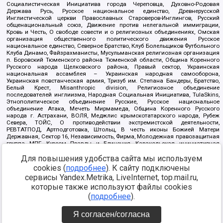
Социалистическая Инициатива города Череповца, Духовно-Родовая
Держава Русь, Русское национальное единство, Древнерусской
Инглистической церкви Православных Староверов-Инглингов, Русский
общенациональный союз, Движение против нелегальной иммиграции,
Кровь и Честь, О свободе совести и о религиозных объединениях, Омская
организация общественного политического движения Русское
национальное единство, Северное Братство, Клуб Болельщиков Футбольного
Клуба Динамо, Файзрахманисты, Мусульманская религиозная организация
п. Боровский Тюменского района Тюменской области, Община Коренного
Русского народа Щелковского района, Правый сектор, Украинская
национальная ассамблея – Украинская народная самооборона,
Украинская повстанческая армия, Тризуб им. Степана Бандеры, Братство,
Белый Крест, Misanthropic division, Религиозное объединение
последователей инглиизма, Народная Социальная Инициатива, TulaSkins,
Этнополитическое объединение Русские, Русское национальное
объединение Атака, Мечеть Мирмамеда, Община Коренного Русского
народа г. Астрахани, ВОЛЯ, Меджлис крымскотатарского народа, Рубеж
Севера, ТОЙС, О противодействии экстремистской деятельности,
РЕВТАТПОД, Артподготовка, Штольц, В честь иконы Божией Матери
Державная, Сектор 16, Независимость, Фирма, Молодежная правозащитная
группа МПГ, Курсом Правды и Единения, Каракольская инициативная
группа, Автоград Крю, Союз Славянских Сил Руси, Алля-Аят,
Для повышения удобства сайта мы используем
Благотворительный пансионат Ак Умут, Русская республика Русь,
Арестантское уголовное единство, Башкорт, Нация и свобода, W.H.С., Фалунь
cookies (
подробнее
). К сайту подключены
Дафа, Иртыш Ultras, Русский Патриотический клуб-Новокузнецк/РПК,
сервисы Yandex.Metrika, LiveInternet, top.mail.ru,
Сибирский державный союз, Фонд борьбы с коррупцией, Фонд защиты прав
граждан, Штабы Навального, Совет граждан СССР Прикубанского округа г.
которые также используют файлы cookies
Краснодара
(
подробнее
).
Источник:
https://minjust.gov.ru/ru/documents/7822/
данные на
08.12.2021
Я согласен/согласна