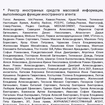
* Реестр иностранных средств массовой информации,
выполняющих функции иностранного агента:
Голос Америки, Idel.Реалии, Кавказ.Реалии, Крым.Реалии, Телеканал
Настоящее Время, Azatliq Radiosi, PCE/PC, Сибирь.Реалии, Фактограф,
Север.Реалии, Радио Свобода, MEDIUM-ORIENT, Пономарев Лев
Александрович, Савицкая Людмила Алексеевна, Маркелов Сергей
Евгеньевич, Камалягин Денис Николаевич, Апахончич Дарья
Александровна, Medusa Project, Первое антикоррупционное СМИ, VTimes.io,
Баданин Роман Сергеевич, Гликин Максим Александрович, Маняхин Петр
Борисович, Ярош Юлия Петровна, Чуракова Ольга Владимировна,
Железнова Мария Михайловна, Лукьянова Юлия Сергеевна, Маетная
Елизавета Витальевна, The Insider SIA, Рубин Михаил Аркадьевич, Гройсман
Софья Романовна, Рождественский Илья Дмитриевич, Апухтина Юлия
Владимировна, Постернак Алексей Евгеньевич, Телеканал Дождь, Петров
Степан Юрьевич, Istories fonds, Шмагун Олеся Валентиновна, Мароховская
Алеся Алексеевна, Долинина Ирина Николаевна, Шлейнов Роман Юрьевич,
Анин Роман Александрович, Великовский Дмитрий Александрович,
Альтаир 2021, Ромашки монолит, Главный редактор 2021, Вега 2021, Важные
иноагенты, Каткова Вероника Вячеславовна, Карезина Инна Павловна,
Кузьмина Людмила Гавриловна, Костылева Полина Владимировна, Лютов
Александр Иванович, Жилкин Владимир Владимирович, Жилинский
Владимир Александрович, Тихонов Михаил Сергеевич, Пискунов Сергей
Евгеньевич, Ковин Виталий Сергеевич, Кильтау Екатерина Викторовна,
Любарев Аркадий Ефимович, Гурман Юрий Альбертович, Грезев Александр
Викторович, Важенков Артем Валерьевич, Иванова София Юрьевна,
Пигалкин Илья Валерьевич, Петров Алексей Викторович, Егоров Владимир
Владимирович, Гусев Андрей Юрьевич, Смирнов Сергей Сергеевич, Верзилов
Петр Юрьевич, ЗП, Зона права, ЖУРНАЛИСТ-ИНОСТРАННЫЙ АГЕНТ,
Вольтская Татьяна Анатольевна, Клепиковская Екатерина Дмитриевна,