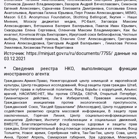
Сотников Даниил Владимирович, Захаров Андрей Вячеславович, Симонов
Евгений Алексеевич, Сурначева Елизавета Дмитриевна, Соловьева Елена
Анатольевна, Арапова Галина Юрьевна, Перл Роман Александрович, МЕМО,
Mason G.E.S. Anonymous Foundation, Stichting Bellingcat, Якутия – Наше
Мнение, Москоу диджитал медиа, РС-Балт, Заговора Максим
Александрович, Ветошкина Валерия Валерьевна, Павлов Иван Юрьевич,
Скворцова Елена Сергеевна, Оленичев Максим Владимирович, Как бы
инагент, Кочетков Игорь Викторович, Иркутский союз библиофилов, Честные
выборы, Нобелевский призыв, Еланчик Олег Александрович, Григорьева
Алина Александровна, Григорьев Андрей Валерьевич , Гималова Регина
Эмилевна, Хисамова Регина Фаритовна
Источник:
https://minjust.gov.ru/ru/documents/7755/
данные на
03.12.2021
* Сведения реестра НКО, выполняющих функции
иностранного агента:
Гражданин.Армия.Право, Нижегородский центр немецкой и европейской
культуры, Центр гендерных исследований, Фонд защиты прав граждан Штаб,
Институт права и публичной политики, Фонд борьбы с коррупцией, Альянс
врачей, НАСИЛИЮ.НЕТ, Мы против СПИДа, СВЕЧА, Открытый Петербург,
Гуманитарное действие, Лига Избирателей, Правовая инициатива,
Гражданская инициатива против экологической преступности,
Гражданский Союз, "Хасдей Ерушалаим" (Милосердие), Центр поддержки и
содействия развитию средств массовой информации, В защиту прав
заключенных, Горячая Линия, Центр социально-информационных
инициатив Действие, Институт глобализации и социальных движений,
ВМЕСТЕ, Благотворительный фонд охраны здоровья и защиты прав
граждан, Благотворительный фонд помощи осужденным и их семьям, Фонд
Тольятти, Новое время, Серебряная тайга, Так-Так-Так, центр Сова, центр
Анна, Проект Апрель, Самарская губерния, Эра здоровья, Мемориал,