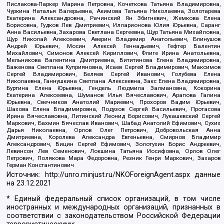
Пислакова-Паркер Марина Петровна, Кочеткова Татьяна Владимировна,
Чуркина Наталья Валерьевна, Акимова Татьяна Николаевна, Золотарева
Екатерина Александровна, Рачинский Ян Збигневич, Жемкова Елена
Борисовна, Гудков Лев Дмитриевич, Илларионова Юлия Юрьевна, Саранг
Анна Васильевна, Захарова Светлана Сергеевна, Щур Татьяна Михайловна,
Щур Николай Алексеевич, Аверин Владимир Анатольевич, Блинушов
Андрей Юрьевич, Мосин Алексей Геннадьевич, Гефтер Валентин
Михайлович, Симонов Алексей Кириллович, Флиге Ирина Анатольевна,
Мельникова Валентина Дмитриевна, Вититинова Елена Владимировна,
Баженова Светлана Куприяновна, Исаев Сергей Владимирович, Максимов
Сергей Владимирович, Беляев Сергей Иванович, Голубева Елена
Николаевна, Ганнушкина Светлана Алексеевна, Закс Елена Владимировна,
Буртина Елена Юрьевна, Гендель Людмила Залмановна, Кокорина
Екатерина Алексеевна, Шуманов Илья Вячеславович, Арапова Галина
Юрьевна, Свечников Анатолий Мариевич, Прохоров Вадим Юрьевич,
Шахова Елена Владимировна, Подузов Сергей Васильевич, Протасова
Ирина Вячеславовна, Литинский Леонид Борисович, Лукашевский Сергей
Маркович, Бахмин Вячеслав Иванович, Шабад Анатолий Ефимович, Сухих
Дарья Николаевна, Орлов Олег Петрович, Добровольская Анна
Дмитриевна, Королева Александра Евгеньевна, Смирнов Владимир
Александрович, Вицин Сергей Ефимович, Золотухин Борис Андреевич,
Левинсон Лев Семенович, Локшина Татьяна Иосифовна, Орлов Олег
Петрович, Полякова Мара Федоровна, Резник Генри Маркович, Захаров
Герман Константинович
Источник:
http://unro.minjust.ru/NKOForeignAgent.aspx
данные
на
23.12.2021
* Единый федеральный список организаций, в том числе
иностранных и международных организаций, признанных в
соответствии с законодательством Российской Федерации