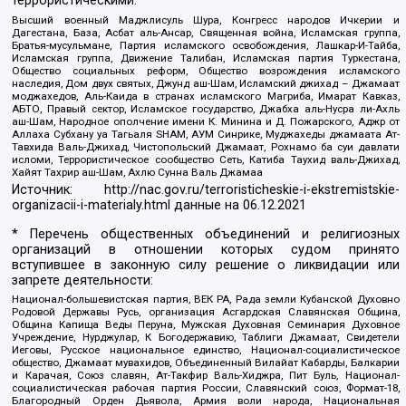
террористическими:
Высший военный Маджлисуль Шура, Конгресс народов Ичкерии и
Дагестана, База, Асбат аль-Ансар, Священная война, Исламская группа,
Братья-мусульмане, Партия исламского освобождения, Лашкар-И-Тайба,
Исламская группа, Движение Талибан, Исламская партия Туркестана,
Общество социальных реформ, Общество возрождения исламского
наследия, Дом двух святых, Джунд аш-Шам, Исламский джихад – Джамаат
моджахедов, Аль-Каида в странах исламского Магриба, Имарат Кавказ,
АБТО, Правый сектор, Исламское государство, Джабха аль-Нусра ли-Ахль
аш-Шам, Народное ополчение имени К. Минина и Д. Пожарского, Аджр от
Аллаха Субхану уа Тагьаля SHAM, АУМ Синрике, Муджахеды джамаата Ат-
Тавхида Валь-Джихад, Чистопольский Джамаат, Рохнамо ба суи давлати
исломи, Террористическое сообщество Сеть, Катиба Таухид валь-Джихад,
Хайят Тахрир аш-Шам, Ахлю Сунна Валь Джамаа
Источник:
http://nac.gov.ru/terroristicheskie-i-ekstremistskie-
organizacii-i-materialy.html
данные на
06.12.2021
* Перечень общественных объединений и религиозных
организаций в отношении которых судом принято
вступившее в законную силу решение о ликвидации или
запрете деятельности:
Национал-большевистская партия, ВЕК РА, Рада земли Кубанской Духовно
Родовой Державы Русь, организация Асгардская Славянская Община,
Община Капища Веды Перуна, Мужская Духовная Семинария Духовное
Учреждение, Нурджулар, К Богодержавию, Таблиги Джамаат, Свидетели
Иеговы, Русское национальное единство, Национал-социалистическое
общество, Джамаат мувахидов, Объединенный Вилайат Кабарды, Балкарии
и Карачая, Союз славян, Ат-Такфир Валь-Хиджра, Пит Буль, Национал-
социалистическая рабочая партия России, Славянский союз, Формат-18,
Благородный Орден Дьявола, Армия воли народа, Национальная