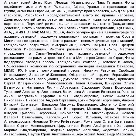
Аналитический Центр Юрия Левады, Издательство Парк Гагарина, Фонд
содействия имени Андрея Рылькова, Сфера, Уральская правозащитная
группа, Женщины Евразии, СИБАЛЬТ, Институт прав человека, Фонд защиты
гласности, Российский исследовательский центр по правам человека,
Дальневосточный центр развития гражданских инициатив и социального
партнерства, Пермский региональный правозащитный центр, Гражданское
действие, Центр независимых социологических исследований, Сутяжник,
АКАДЕМИЯ ПО ПРАВАМ ЧЕЛОВЕКА, Частное учреждение в Калининграде по
административной поддержке реализации программ и проектов Совета
Министров северных стран, Центр развития некоммерческих организаций,
Гражданское содействие, Интернешнл-Р, Центр Защиты Прав Средств
Массовой Информации, Институт развития прессы - Сибирь, Частное
учреждение в Санкт-Петербурге по административной поддержке
реализации программ и проектов Совета Министров Северных Стран, Фонд
поддержки свободы прессы, Гражданский контроль, Человек и Закон,
Общественная комиссия по сохранению наследия академика Сахарова,
МЕМО. РУ, Институт региональной прессы, Институт Развития Свободы
Информации, Экозащита!-Женсовет, Общественный вердикт, Евразийская
антимонопольная ассоциация, Дзугкоева Регина Николаевна, Кривенко
Сергей Владимирович, Милославский Павел Юрьевич, Шнырова Ольга
Вадимовна, Чанышева Лилия Айратовна, Сидорович Ольга Борисовна,
Туровский Александр Алексеевич, Васильева Анастасия Евгеньевна, Ривина
Анна Валерьевна, Бурдина Юлия Владимировна, Бойко Анатолий
Николаевич, Пивоваров Андрей Сергеевич, Дугин Сергей Георгиевич, Аверин
Виталий Евгеньевич, Барахоев Магомед Бекханович, Шевченко Дмитрий
Александрович, Шарипков Олег Викторович, Мошель Ирина Ароновна,
Шведов Григорий Сергеевич, Пономарев Лев Александрович, Созаев
Валерий Валерьевич, Каргалицкий Борис Юльевич, Исакова Ирина
Александровна, Исламов Тимур Рифгатович, Романова Ольга Евгеньевна,
Щаров Сергей Алексадрович, Цирульников Борис Альбертович, Халидова
Марина Владимировна, Людевиг Марина Зариевна, Федотова Галина
Анатольевна, Паутов Юрий Анатольевич, Верховский Александр Маркович,