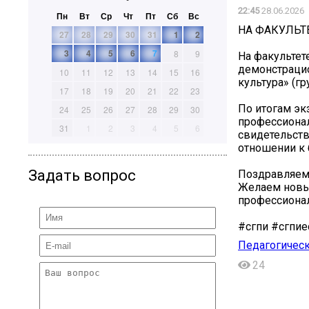
22:45
28.06.2026
Пн
Вт
Ср
Чт
Пт
Сб
Вс
НА ФАКУЛЬТ
27
28
29
30
31
1
2
3
4
5
6
7
8
9
На факультет
демонстрацио
10
11
12
13
14
15
16
культура» (гр
17
18
19
20
21
22
23
По итогам эк
24
25
26
27
28
29
30
профессионал
31
1
2
3
4
5
6
свидетельств
отношении к 
Задать вопрос
Поздравляем
Желаем новы
профессионал
#сгпи #сгпие
Педагогическ
24