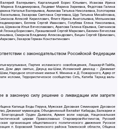
 Валерий Валерьевич, Каргалицкий Борис Юльевич, Исакова Ирина
ва Марина Владимировна, Людевиг Марина Зариевна, Федотова Галина
уркина Наталья Валерьевна, Акимова Татьяна Николаевна, Золотарева
 Васильевна, Захарова Светлана Сергеевна, Щур Татьяна Михайловна,
 Симонов Алексей Кириллович, Флиге Ирина Анатольевна, Мельникова
адимирович, Беляев Сергей Иванович, Голубева Елена Николаевна,
вна, Шуманов Илья Вячеславович, Арапова Галина Юрьевна, Свечников
ий Леонид Борисович, Лукашевский Сергей Маркович, Бахмин Вячеслав
геньевна, Смирнов Владимир Александрович, Вицин Сергей Ефимович,
 Маркович, Захаров Герман Константинович
оответствии с законодательством Российской Федерации
тья-мусульмане, Партия исламского освобождения, Лашкар-И-Тайба,
дия, Дом двух святых, Джунд аш-Шам, Исламский джихад – Джамаат
ш-Шам, Народное ополчение имени К. Минина и Д. Пожарского, Аджр от
и исломи, Террористическое сообщество Сеть, Катиба Таухид валь-
е в законную силу решение о ликвидации или запрете
 Община Капища Веды Перуна, Мужская Духовная Семинария Духовное
ство, Джамаат мувахидов, Объединенный Вилайат Кабарды, Балкарии и
18, Благородный Орден Дьявола, Армия воли народа, Национальная
истической церкви Православных Староверов-Инглингов, Русский
ская организация общественного политического движения Русское
изация п. Боровский Тюменского района Тюменской области, Община