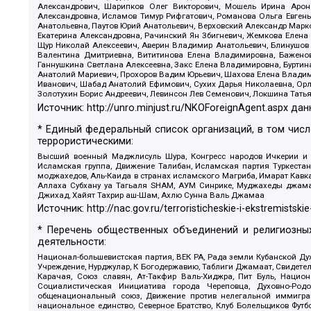
Александрович, Шарипков Олег Викторович, Мошель Ирина Ароно
Александровна, Исламов Тимур Рифгатович, Романова Ольга Евгень
Анатольевна, Паутов Юрий Анатольевич, Верховский Александр Марк
Екатерина Александровна, Рачинский Ян Збигневич, Жемкова Елена 
Щур Николай Алексеевич, Аверин Владимир Анатольевич, Блинушов 
Валентина Дмитриевна, Вититинова Елена Владимировна, Баженов
Ганнушкина Светлана Алексеевна, Закс Елена Владимировна, Буртин
Анатолий Мариевич, Прохоров Вадим Юрьевич, Шахова Елена Владими
Иванович, Шабад Анатолий Ефимович, Сухих Дарья Николаевна, Орл
Золотухин Борис Андреевич, Левинсон Лев Семенович, Локшина Тать
Источник:
http://unro.minjust.ru/NKOForeignAgent.aspx
дан
* Единый федеральный список организаций, в том чис
террористическими:
Высший военный Маджлисуль Шура, Конгресс народов Ичкерии и Да
Исламская группа, Движение Талибан, Исламская партия Туркест
моджахедов, Аль-Каида в странах исламского Магриба, Имарат Кавка
Аллаха Субхану уа Тагьаля SHAM, АУМ Синрике, Муджахеды джамаа
Джихад, Хайят Тахрир аш-Шам, Ахлю Сунна Валь Джамаа
Источник:
http://nac.gov.ru/terroristicheskie-i-ekstremistskie
* Перечень общественных объединений и религиозных
деятельности:
Национал-большевистская партия, ВЕК РА, Рада земли Кубанской 
Учреждение, Нурджулар, К Богодержавию, Таблиги Джамаат, Свидете
Карачая, Союз славян, Ат-Такфир Валь-Хиджра, Пит Буль, Нацио
Социалистическая Инициатива города Череповца, Духовно-Родо
общенациональный союз, Движение против нелегальной иммиграц
национальное единство, Северное Братство, Клуб Болельщиков Фу