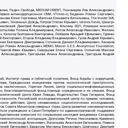
.Реалии, Радио Свобода, MEDIUM-ORIENT, Пономарев Лев Александрович,
ервое антикоррупционное СМИ, VTimes.io, Баданин Роман Сергеевич,
ова Юлия Сергеевна, Маетная Елизавета Витальевна, The Insider SIA,
ич, Телеканал Дождь, Петров Степан Юрьевич, Istories fonds, Шмагун
иковский Дмитрий Александрович, Альтаир 2021, Ромашки монолит,
, Костылева Полина Владимировна, Лютов Александр Иванович, Жилкин
, Кильтау Екатерина Викторовна, Любарев Аркадий Ефимович, Гурман
й Викторович, Егоров Владимир Владимирович, Гусев Андрей Юрьевич,
ская Екатерина Дмитриевна, Сотников Даниил Владимирович, Захаров
ерл Роман Александрович, МЕМО, Mason G.E.S. Anonymous Foundation,
, Павлов Иван Юрьевич, Скворцова Елена Сергеевна, Оленичев Максим
 Александрович, Григорьева Алина Александровна, Григорьев Андрей
б, Институт права и публичной политики, Фонд борьбы с коррупцией,
ива, Гражданская инициатива против экологической преступности,
рав заключенных, Горячая Линия, Центр социально-информационных
дан, Благотворительный фонд помощи осужденным и их семьям, Фонд
 Аналитический Центр Юрия Левады, Издательство Парк Гагарина, Фонд
гласности, Российский исследовательский центр по правам человека,
ское действие, Центр независимых социологических исследований,
в Совета Министров северных стран, Центр развития некоммерческих
стное учреждение в Санкт-Петербурге по административной поддержке
Общественная комиссия по сохранению наследия академика Сахарова,
нтимонопольная ассоциация, Дзугкоева Регина Николаевна, Кривенко
кий Александр Алексеевич, Васильева Анастасия Евгеньевна, Ривина
италий Евгеньевич, Барахоев Магомед Бекханович, Шевченко Дмитрий