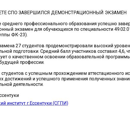
ЕТЕ СПО ЗАВЕРШИЛСЯ ДЕМОНСТРАЦИОННЫЙ ЭКЗАМЕН
е среднего профессионального образования успешно зав
нный экзамен для обучающихся по специальности 49.02.0
уппы ФК-23).
замена 27 студентов продемонстрировали высокий урове
ьной подготовки. Средний балл участников составил 4,6, ч
ует о качественном освоении образовательной программ
будущей профессии.
 студентов с успешным прохождением аттестационного ис
х достижений и успешного применения полученных знани
ьной деятельности.
ссентуки
ий институт г.Ессентуки (СГПИ)