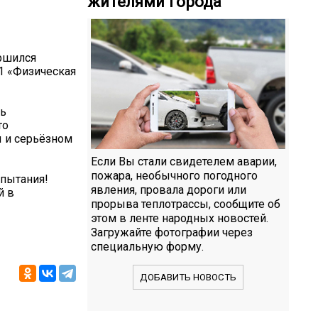
жителями города
ершился
1 «Физическая
нь
то
ы и серьёзном
Если Вы стали свидетелем аварии,
пожара, необычного погодного
пытания!
явления, провала дороги или
й в
прорыва теплотрассы, сообщите об
этом в ленте народных новостей.
Загружайте фотографии через
специальную форму.
ДОБАВИТЬ НОВОСТЬ