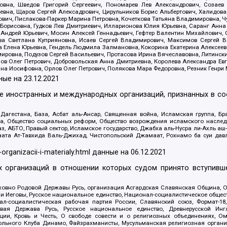
вна, Шведов Григорий Сергеевич, Пономарев Лев Александрович, Созаев
евна, Щаров Сергей Алексадрович, Цирульников Борис Альбертович, Халидо
ович, Пислакова-Паркер Марина Петровна, Кочеткова Татьяна Владимировна, Ч
Борисовна, Гудков Лев Дмитриевич, Илларионова Юлия Юрьевна, Саранг Анна
Андрей Юрьевич, Мосин Алексей Геннадьевич, Гефтер Валентин Михайлович,
а Светлана Куприяновна, Исаев Сергей Владимирович, Максимов Сергей Вл
а Елена Юрьевна, Гендель Людмила Залмановна, Кокорина Екатерина Алексее
ровна, Подузов Сергей Васильевич, Протасова Ирина Вячеславовна, Литинск
ов Олег Петрович, Добровольская Анна Дмитриевна, Королева Александра Ев
яна Иосифовна, Орлов Олег Петрович, Полякова Мара Федоровна, Резник Генри
ные на
23.12.2021
ле иностранных и международных организаций, признанных в с
гестана, База, Асбат аль-Ансар, Священная война, Исламская группа, Бра
ана, Общество социальных реформ, Общество возрождения исламского насле
з, АБТО, Правый сектор, Исламское государство, Джабха аль-Нусра ли-Ахль а
та Ат-Тавхида Валь-Джихад, Чистопольский Джамаат, Рохнамо ба суи давлат
-organizacii-i-materialy.html
данные на
06.12.2021
 организаций в отношении которых судом принято вступивше
Духовно Родовой Державы Русь, организация Асгардская Славянская Община,
ли Иеговы, Русское национальное единство, Национал-социалистическое обще
нал-социалистическая рабочая партия России, Славянский союз, Формат-
вая Держава Русь, Русское национальное единство, Древнерусской Ингл
ии, Кровь и Честь, О свободе совести и о религиозных объединениях, Ом
тбольного Клуба Динамо, Файзрахманисты, Мусульманская религиозная орган