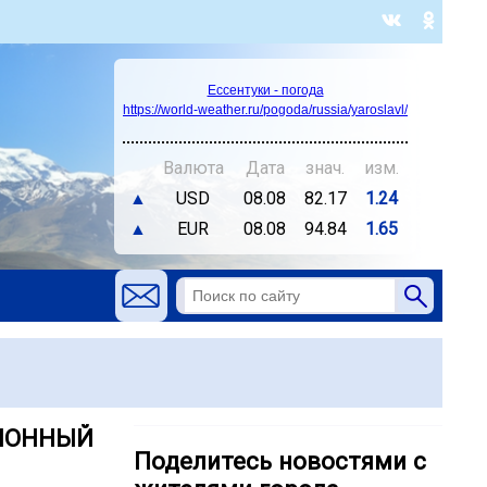
Ессентуки - погода
https://world-weather.ru/pogoda/russia/yaroslavl/
Валюта
Дата
знач.
изм.
▲
USD
08.08
82.17
1.24
▲
EUR
08.08
94.84
1.65
ЦИОННЫЙ
Поделитесь новостями с