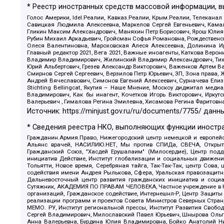
* Реестр иностранных средств массовой информации, 
Голос Америки, Idel.Реалии, Кавказ.Реалии, Крым.Реалии, Телеканал
Савицкая Людмила Алексеевна, Маркелов Сергей Евгеньевич, Камал
Гликин Максим Александрович, Маняхин Петр Борисович, Ярош Юлия П
Рубин Михаил Аркадьевич, Гройсман Софья Романовна, Рождественски
Олеся Валентиновна, Мароховская Алеся Алексеевна, Долинина И
Главный редактор 2021, Вега 2021, Важные иноагенты, Каткова Вер
Владимир Владимирович, Жилинский Владимир Александрович, Тихон
Юрий Альбертович, Грезев Александр Викторович, Важенков Артем В
Смирнов Сергей Сергеевич, Верзилов Петр Юрьевич, ЗП, Зона прав
Андрей Вячеславович, Симонов Евгений Алексеевич, Сурначева Елиз
Stichting Bellingcat, Якутия – Наше Мнение, Москоу диджитал мед
Владимирович, Как бы инагент, Кочетков Игорь Викторович, Иркут
Валерьевич , Гималова Регина Эмилевна, Хисамова Регина Фаритовн
Источник:
https://minjust.gov.ru/ru/documents/7755/
данны
* Сведения реестра НКО, выполняющих функции иностра
Гражданин.Армия.Право, Нижегородский центр немецкой и европейск
Альянс врачей, НАСИЛИЮ.НЕТ, Мы против СПИДа, СВЕЧА, Открытый
Гражданский Союз, "Хасдей Ерушалаим" (Милосердие), Центр под
инициатив Действие, Институт глобализации и социальных движен
Тольятти, Новое время, Серебряная тайга, Так-Так-Так, центр Сова
содействия имени Андрея Рылькова, Сфера, Уральская правозащитна
Дальневосточный центр развития гражданских инициатив и социа
Сутяжник, АКАДЕМИЯ ПО ПРАВАМ ЧЕЛОВЕКА, Частное учреждение в Ка
организаций, Гражданское содействие, Интернешнл-Р, Центр Защиты
реализации программ и проектов Совета Министров Северных Стран
МЕМО. РУ, Институт региональной прессы, Институт Развития Своб
Сергей Владимирович, Милославский Павел Юрьевич, Шнырова Ольга
Анна Валерьевна, Бурдина Юлия Владимировна, Бойко Анатолий Ник