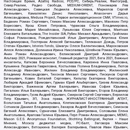
Настоящее Время, Azatliq Radiosi, PCE/PC, Сибирь.Реалии, Фактограф,
Север.Реалии, Радио Свобода, MEDIUM-ORIENT, Пономарев Лев
Александрович, Савицкая Людмила Алексеевна, Маркелов Сергей
Евгеньевич, Камалягин Денис Николаевич, Апахончич Дарья
Александровна, Medusa Project, Первое антикоррупционное СМИ, VTimes.io,
Баданин Роман Сергеевич, Гликин Максим Александрович, Маняхин Петр
Борисович, Ярош Юлия Петровна, Чуракова Ольга Владимировна,
Железнова Мария Михайловна, Лукьянова Юлия Сергеевна, Маетная
Елизавета Витальевна, The Insider SIA, Рубин Михаил Аркадьевич, Гройсман
Софья Романовна, Рождественский Илья Дмитриевич, Апухтина Юлия
Владимировна, Постернак Алексей Евгеньевич, Телеканал Дождь, Петров
Степан Юрьевич, Istories fonds, Шмагун Олеся Валентиновна, Мароховская
Алеся Алексеевна, Долинина Ирина Николаевна, Шлейнов Роман Юрьевич,
Анин Роман Александрович, Великовский Дмитрий Александрович,
Альтаир 2021, Ромашки монолит, Главный редактор 2021, Вега 2021, Важные
иноагенты, Каткова Вероника Вячеславовна, Карезина Инна Павловна,
Кузьмина Людмила Гавриловна, Костылева Полина Владимировна, Лютов
Александр Иванович, Жилкин Владимир Владимирович, Жилинский
Владимир Александрович, Тихонов Михаил Сергеевич, Пискунов Сергей
Евгеньевич, Ковин Виталий Сергеевич, Кильтау Екатерина Викторовна,
Любарев Аркадий Ефимович, Гурман Юрий Альбертович, Грезев Александр
Викторович, Важенков Артем Валерьевич, Иванова София Юрьевна,
Пигалкин Илья Валерьевич, Петров Алексей Викторович, Егоров Владимир
Владимирович, Гусев Андрей Юрьевич, Смирнов Сергей Сергеевич, Верзилов
Петр Юрьевич, ЗП, Зона права, ЖУРНАЛИСТ-ИНОСТРАННЫЙ АГЕНТ,
Вольтская Татьяна Анатольевна, Клепиковская Екатерина Дмитриевна,
Сотников Даниил Владимирович, Захаров Андрей Вячеславович, Симонов
Евгений Алексеевич, Сурначева Елизавета Дмитриевна, Соловьева Елена
Анатольевна, Арапова Галина Юрьевна, Перл Роман Александрович, МЕМО,
Mason G.E.S. Anonymous Foundation, Stichting Bellingcat, Якутия – Наше
Мнение, Москоу диджитал медиа, РС-Балт, Заговора Максим
Александрович, Ветошкина Валерия Валерьевна, Павлов Иван Юрьевич,