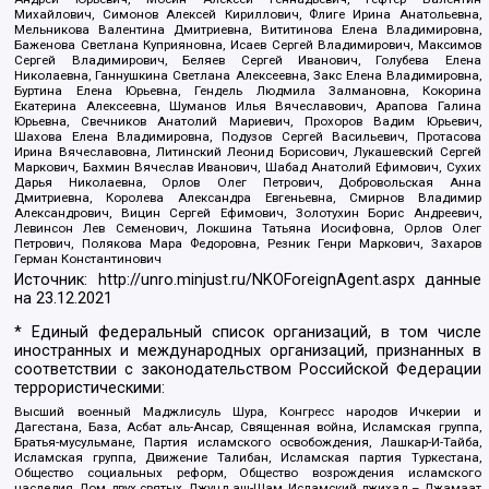
Михайлович, Симонов Алексей Кириллович, Флиге Ирина Анатольевна,
Мельникова Валентина Дмитриевна, Вититинова Елена Владимировна,
Баженова Светлана Куприяновна, Исаев Сергей Владимирович, Максимов
Сергей Владимирович, Беляев Сергей Иванович, Голубева Елена
Николаевна, Ганнушкина Светлана Алексеевна, Закс Елена Владимировна,
Буртина Елена Юрьевна, Гендель Людмила Залмановна, Кокорина
Екатерина Алексеевна, Шуманов Илья Вячеславович, Арапова Галина
Юрьевна, Свечников Анатолий Мариевич, Прохоров Вадим Юрьевич,
Шахова Елена Владимировна, Подузов Сергей Васильевич, Протасова
Ирина Вячеславовна, Литинский Леонид Борисович, Лукашевский Сергей
Маркович, Бахмин Вячеслав Иванович, Шабад Анатолий Ефимович, Сухих
Дарья Николаевна, Орлов Олег Петрович, Добровольская Анна
Дмитриевна, Королева Александра Евгеньевна, Смирнов Владимир
Александрович, Вицин Сергей Ефимович, Золотухин Борис Андреевич,
Левинсон Лев Семенович, Локшина Татьяна Иосифовна, Орлов Олег
Петрович, Полякова Мара Федоровна, Резник Генри Маркович, Захаров
Герман Константинович
Источник:
http://unro.minjust.ru/NKOForeignAgent.aspx
данные
на
23.12.2021
* Единый федеральный список организаций, в том числе
иностранных и международных организаций, признанных в
соответствии с законодательством Российской Федерации
террористическими:
Высший военный Маджлисуль Шура, Конгресс народов Ичкерии и
Дагестана, База, Асбат аль-Ансар, Священная война, Исламская группа,
Братья-мусульмане, Партия исламского освобождения, Лашкар-И-Тайба,
Исламская группа, Движение Талибан, Исламская партия Туркестана,
Общество социальных реформ, Общество возрождения исламского
наследия, Дом двух святых, Джунд аш-Шам, Исламский джихад – Джамаат