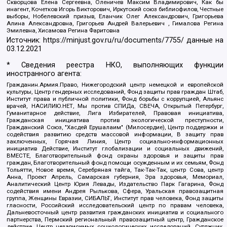
Скворцова Елена Сергеевна, Оленичев Максим Владимирович, Как бы
инагент, Кочетков Игорь Викторович, Иркутский союз библиофилов, Честные
выборы, Нобелевский призыв, Еланчик Олег Александрович, Григорьева
Алина Александровна, Григорьев Андрей Валерьевич , Гималова Регина
Эмилевна, Хисамова Регина Фаритовна
Источник:
https://minjust.gov.ru/ru/documents/7755/
данные на
03.12.2021
* Сведения реестра НКО, выполняющих функции
иностранного агента:
Гражданин.Армия.Право, Нижегородский центр немецкой и европейской
культуры, Центр гендерных исследований, Фонд защиты прав граждан Штаб,
Институт права и публичной политики, Фонд борьбы с коррупцией, Альянс
врачей, НАСИЛИЮ.НЕТ, Мы против СПИДа, СВЕЧА, Открытый Петербург,
Гуманитарное действие, Лига Избирателей, Правовая инициатива,
Гражданская инициатива против экологической преступности,
Гражданский Союз, "Хасдей Ерушалаим" (Милосердие), Центр поддержки и
содействия развитию средств массовой информации, В защиту прав
заключенных, Горячая Линия, Центр социально-информационных
инициатив Действие, Институт глобализации и социальных движений,
ВМЕСТЕ, Благотворительный фонд охраны здоровья и защиты прав
граждан, Благотворительный фонд помощи осужденным и их семьям, Фонд
Тольятти, Новое время, Серебряная тайга, Так-Так-Так, центр Сова, центр
Анна, Проект Апрель, Самарская губерния, Эра здоровья, Мемориал,
Аналитический Центр Юрия Левады, Издательство Парк Гагарина, Фонд
содействия имени Андрея Рылькова, Сфера, Уральская правозащитная
группа, Женщины Евразии, СИБАЛЬТ, Институт прав человека, Фонд защиты
гласности, Российский исследовательский центр по правам человека,
Дальневосточный центр развития гражданских инициатив и социального
партнерства, Пермский региональный правозащитный центр, Гражданское
действие, Центр независимых социологических исследований, Сутяжник,