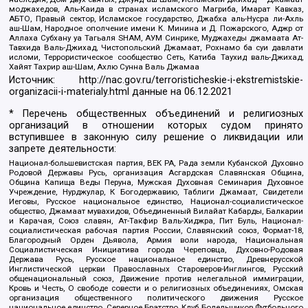
моджахедов, Аль-Каида в странах исламского Магриба, Имарат Кавказ,
АБТО, Правый сектор, Исламское государство, Джабха аль-Нусра ли-Ахль
аш-Шам, Народное ополчение имени К. Минина и Д. Пожарского, Аджр от
Аллаха Субхану уа Тагьаля SHAM, АУМ Синрике, Муджахеды джамаата Ат-
Тавхида Валь-Джихад, Чистопольский Джамаат, Рохнамо ба суи давлати
исломи, Террористическое сообщество Сеть, Катиба Таухид валь-Джихад,
Хайят Тахрир аш-Шам, Ахлю Сунна Валь Джамаа
Источник:
http://nac.gov.ru/terroristicheskie-i-ekstremistskie-
organizacii-i-materialy.html
данные на
06.12.2021
* Перечень общественных объединений и религиозных
организаций в отношении которых судом принято
вступившее в законную силу решение о ликвидации или
запрете деятельности:
Национал-большевистская партия, ВЕК РА, Рада земли Кубанской Духовно
Родовой Державы Русь, организация Асгардская Славянская Община,
Община Капища Веды Перуна, Мужская Духовная Семинария Духовное
Учреждение, Нурджулар, К Богодержавию, Таблиги Джамаат, Свидетели
Иеговы, Русское национальное единство, Национал-социалистическое
общество, Джамаат мувахидов, Объединенный Вилайат Кабарды, Балкарии
и Карачая, Союз славян, Ат-Такфир Валь-Хиджра, Пит Буль, Национал-
социалистическая рабочая партия России, Славянский союз, Формат-18,
Благородный Орден Дьявола, Армия воли народа, Национальная
Социалистическая Инициатива города Череповца, Духовно-Родовая
Держава Русь, Русское национальное единство, Древнерусской
Инглистической церкви Православных Староверов-Инглингов, Русский
общенациональный союз, Движение против нелегальной иммиграции,
Кровь и Честь, О свободе совести и о религиозных объединениях, Омская
организация общественного политического движения Русское
национальное единство, Северное Братство, Клуб Болельщиков Футбольного