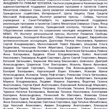
АКАДЕМИЯ ПО ПРАВАМ ЧЕЛОВЕКА, Частное учреждение в Калининграде по
административной поддержке реализации программ и проектов Совета
Министров северных стран, Центр развития некоммерческих организаций,
Гражданское содействие, Интернешнл-Р, Центр Защиты Прав Средств
Массовой Информации, Институт развития прессы - Сибирь, Частное
учреждение в Санкт-Петербурге по административной поддержке
реализации программ и проектов Совета Министров Северных Стран, Фонд
поддержки свободы прессы, Гражданский контроль, Человек и Закон,
Общественная комиссия по сохранению наследия академика Сахарова,
МЕМО. РУ, Институт региональной прессы, Институт Развития Свободы
Информации, Экозащита!-Женсовет, Общественный вердикт, Евразийская
антимонопольная ассоциация, Дзугкоева Регина Николаевна, Кривенко
Сергей Владимирович, Милославский Павел Юрьевич, Шнырова Ольга
Вадимовна, Чанышева Лилия Айратовна, Сидорович Ольга Борисовна,
Туровский Александр Алексеевич, Васильева Анастасия Евгеньевна, Ривина
Анна Валерьевна, Бурдина Юлия Владимировна, Бойко Анатолий
Николаевич, Пивоваров Андрей Сергеевич, Дугин Сергей Георгиевич, Аверин
Виталий Евгеньевич, Барахоев Магомед Бекханович, Шевченко Дмитрий
Александрович, Шарипков Олег Викторович, Мошель Ирина Ароновна,
Шведов Григорий Сергеевич, Пономарев Лев Александрович, Созаев
Валерий Валерьевич, Каргалицкий Борис Юльевич, Исакова Ирина
Александровна, Исламов Тимур Рифгатович, Романова Ольга Евгеньевна,
Щаров Сергей Алексадрович, Цирульников Борис Альбертович, Халидова
Марина Владимировна, Людевиг Марина Зариевна, Федотова Галина
Анатольевна, Паутов Юрий Анатольевич, Верховский Александр Маркович,
Пислакова-Паркер Марина Петровна, Кочеткова Татьяна Владимировна,
Чуркина Наталья Валерьевна, Акимова Татьяна Николаевна, Золотарева
Екатерина Александровна, Рачинский Ян Збигневич, Жемкова Елена
Борисовна, Гудков Лев Дмитриевич, Илларионова Юлия Юрьевна, Саранг
Анна Васильевна, Захарова Светлана Сергеевна, Щур Татьяна Михайловна,
Щур Николай Алексеевич, Аверин Владимир Анатольевич, Блинушов
Андрей Юрьевич, Мосин Алексей Геннадьевич, Гефтер Валентин