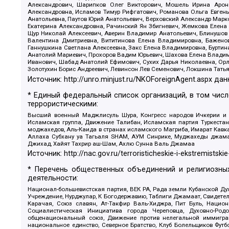
Александрович, Шарипков Олег Викторович, Мошель Ирина Ароно
Александровна, Исламов Тимур Рифгатович, Романова Ольга Евгень
Анатольевна, Паутов Юрий Анатольевич, Верховский Александр Марк
Екатерина Александровна, Рачинский Ян Збигневич, Жемкова Елена 
Щур Николай Алексеевич, Аверин Владимир Анатольевич, Блинушов 
Валентина Дмитриевна, Вититинова Елена Владимировна, Баженов
Ганнушкина Светлана Алексеевна, Закс Елена Владимировна, Буртин
Анатолий Мариевич, Прохоров Вадим Юрьевич, Шахова Елена Владими
Иванович, Шабад Анатолий Ефимович, Сухих Дарья Николаевна, Орл
Золотухин Борис Андреевич, Левинсон Лев Семенович, Локшина Тать
Источник:
http://unro.minjust.ru/NKOForeignAgent.aspx
дан
* Единый федеральный список организаций, в том чис
террористическими:
Высший военный Маджлисуль Шура, Конгресс народов Ичкерии и Да
Исламская группа, Движение Талибан, Исламская партия Туркест
моджахедов, Аль-Каида в странах исламского Магриба, Имарат Кавка
Аллаха Субхану уа Тагьаля SHAM, АУМ Синрике, Муджахеды джамаа
Джихад, Хайят Тахрир аш-Шам, Ахлю Сунна Валь Джамаа
Источник:
http://nac.gov.ru/terroristicheskie-i-ekstremistskie
* Перечень общественных объединений и религиозных
деятельности:
Национал-большевистская партия, ВЕК РА, Рада земли Кубанской 
Учреждение, Нурджулар, К Богодержавию, Таблиги Джамаат, Свидете
Карачая, Союз славян, Ат-Такфир Валь-Хиджра, Пит Буль, Нацио
Социалистическая Инициатива города Череповца, Духовно-Родо
общенациональный союз, Движение против нелегальной иммиграц
национальное единство, Северное Братство, Клуб Болельщиков Фу