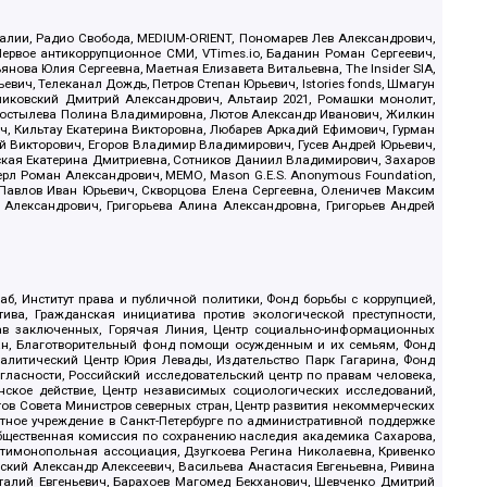
.Реалии, Радио Свобода, MEDIUM-ORIENT, Пономарев Лев Александрович,
ервое антикоррупционное СМИ, VTimes.io, Баданин Роман Сергеевич,
ова Юлия Сергеевна, Маетная Елизавета Витальевна, The Insider SIA,
ич, Телеканал Дождь, Петров Степан Юрьевич, Istories fonds, Шмагун
иковский Дмитрий Александрович, Альтаир 2021, Ромашки монолит,
, Костылева Полина Владимировна, Лютов Александр Иванович, Жилкин
, Кильтау Екатерина Викторовна, Любарев Аркадий Ефимович, Гурман
й Викторович, Егоров Владимир Владимирович, Гусев Андрей Юрьевич,
ская Екатерина Дмитриевна, Сотников Даниил Владимирович, Захаров
ерл Роман Александрович, МЕМО, Mason G.E.S. Anonymous Foundation,
, Павлов Иван Юрьевич, Скворцова Елена Сергеевна, Оленичев Максим
 Александрович, Григорьева Алина Александровна, Григорьев Андрей
б, Институт права и публичной политики, Фонд борьбы с коррупцией,
ива, Гражданская инициатива против экологической преступности,
рав заключенных, Горячая Линия, Центр социально-информационных
дан, Благотворительный фонд помощи осужденным и их семьям, Фонд
 Аналитический Центр Юрия Левады, Издательство Парк Гагарина, Фонд
гласности, Российский исследовательский центр по правам человека,
ское действие, Центр независимых социологических исследований,
в Совета Министров северных стран, Центр развития некоммерческих
стное учреждение в Санкт-Петербурге по административной поддержке
Общественная комиссия по сохранению наследия академика Сахарова,
нтимонопольная ассоциация, Дзугкоева Регина Николаевна, Кривенко
кий Александр Алексеевич, Васильева Анастасия Евгеньевна, Ривина
италий Евгеньевич, Барахоев Магомед Бекханович, Шевченко Дмитрий