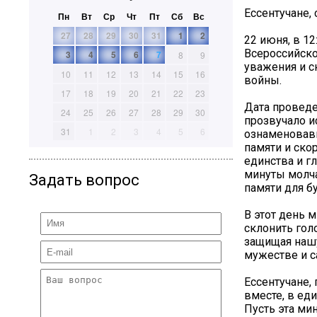
Ессентучане,
Пн
Вт
Ср
Чт
Пт
Сб
Вс
27
28
29
30
31
1
2
22 июня, в 1
Всероссийско
3
4
5
6
7
8
9
уважения и с
10
11
12
13
14
15
16
войны.
17
18
19
20
21
22
23
Дата проведе
24
25
26
27
28
29
30
прозвучало и
31
1
2
3
4
5
6
ознаменовавш
памяти и ско
единства и г
минуты молча
Задать вопрос
памяти для б
В этот день 
склонить голо
защищая нашу
мужестве и 
Ессентучане,
вместе, в ед
Пусть эта ми