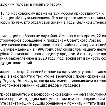
 склоним головы в память о героях!
2:15 по московскому времени, вся Россия присоединится к
й акции «Минута молчания». Это не просто минута тишины,
корби по тем, кто отдал свои жизни в годы Великой Отече
ния акции выбрана не случайно. Именно в это время, 22 ию
сторическое обращение к гражданам Советского Союза,
ее начало самой кровопролитной войны в истории нашей
рби, учрежденный в 1996 году, стал символом нашего нер
лубокой признательности подвигу предков. А ежегодное п
ния, закрепленное в 2020 году, подчеркивает важность со
удущих поколений.
миллионы людей по всей стране на одну минуту остановятся
вы в знак памяти о тех, кто не вернулся с полей сражений, 
 Родину. Это минута, когда мы вместе вспоминаем о геро
самопожертвовании наших дедов и прадедов.
 присоединяйтесь к Всероссийской акции «Минута молчания
ином порыве, отдадим дань уважения тем, кто подарил нам
нута станет нашим общим обещанием помнить и чтить подви