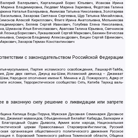
 Валерий Валерьевич, Каргалицкий Борис Юльевич, Исакова Ирина
ва Марина Владимировна, Людевиг Марина Зариевна, Федотова Галина
уркина Наталья Валерьевна, Акимова Татьяна Николаевна, Золотарева
 Васильевна, Захарова Светлана Сергеевна, Щур Татьяна Михайловна,
 Симонов Алексей Кириллович, Флиге Ирина Анатольевна, Мельникова
адимирович, Беляев Сергей Иванович, Голубева Елена Николаевна,
вна, Шуманов Илья Вячеславович, Арапова Галина Юрьевна, Свечников
ий Леонид Борисович, Лукашевский Сергей Маркович, Бахмин Вячеслав
геньевна, Смирнов Владимир Александрович, Вицин Сергей Ефимович,
 Маркович, Захаров Герман Константинович
оответствии с законодательством Российской Федерации
тья-мусульмане, Партия исламского освобождения, Лашкар-И-Тайба,
дия, Дом двух святых, Джунд аш-Шам, Исламский джихад – Джамаат
ш-Шам, Народное ополчение имени К. Минина и Д. Пожарского, Аджр от
и исломи, Террористическое сообщество Сеть, Катиба Таухид валь-
е в законную силу решение о ликвидации или запрете
 Община Капища Веды Перуна, Мужская Духовная Семинария Духовное
ство, Джамаат мувахидов, Объединенный Вилайат Кабарды, Балкарии и
18, Благородный Орден Дьявола, Армия воли народа, Национальная
истической церкви Православных Староверов-Инглингов, Русский
ская организация общественного политического движения Русское
изация п. Боровский Тюменского района Тюменской области, Община