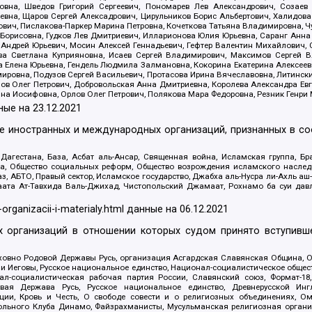
вна, Шведов Григорий Сергеевич, Пономарев Лев Александрович, Созаев
евна, Щаров Сергей Алексадрович, Цирульников Борис Альбертович, Халидо
ович, Пислакова-Паркер Марина Петровна, Кочеткова Татьяна Владимировна, Ч
Борисовна, Гудков Лев Дмитриевич, Илларионова Юлия Юрьевна, Саранг Анна
Андрей Юрьевич, Мосин Алексей Геннадьевич, Гефтер Валентин Михайлович,
а Светлана Куприяновна, Исаев Сергей Владимирович, Максимов Сергей Вл
а Елена Юрьевна, Гендель Людмила Залмановна, Кокорина Екатерина Алексее
ровна, Подузов Сергей Васильевич, Протасова Ирина Вячеславовна, Литинск
ов Олег Петрович, Добровольская Анна Дмитриевна, Королева Александра Ев
яна Иосифовна, Орлов Олег Петрович, Полякова Мара Федоровна, Резник Генри
ные на
23.12.2021
ле иностранных и международных организаций, признанных в с
гестана, База, Асбат аль-Ансар, Священная война, Исламская группа, Бра
ана, Общество социальных реформ, Общество возрождения исламского насле
з, АБТО, Правый сектор, Исламское государство, Джабха аль-Нусра ли-Ахль а
та Ат-Тавхида Валь-Джихад, Чистопольский Джамаат, Рохнамо ба суи давлат
-organizacii-i-materialy.html
данные на
06.12.2021
 организаций в отношении которых судом принято вступивше
Духовно Родовой Державы Русь, организация Асгардская Славянская Община,
ли Иеговы, Русское национальное единство, Национал-социалистическое обще
нал-социалистическая рабочая партия России, Славянский союз, Формат-
вая Держава Русь, Русское национальное единство, Древнерусской Ингл
ии, Кровь и Честь, О свободе совести и о религиозных объединениях, Ом
тбольного Клуба Динамо, Файзрахманисты, Мусульманская религиозная орган