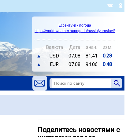
Ессентуки - погода
https://world-weather.ru/pogoda/russia/yaroslavl/
Валюта
Дата
знач.
изм.
▲
USD
07.08
81.41
0.28
▲
EUR
07.08
94.06
0.48
Поделитесь новостями с