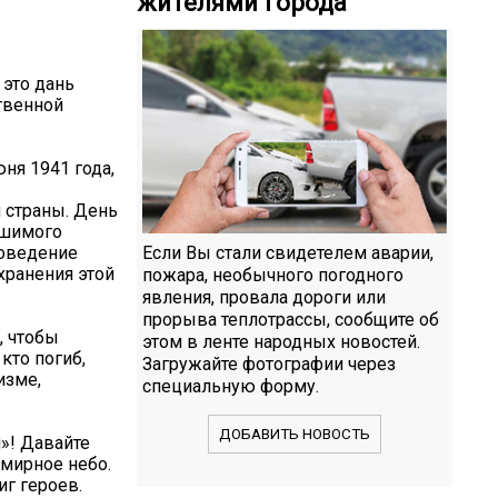
жителями города
 это дань
ственной
ня 1941 года,
 страны. День
ушимого
роведение
Если Вы стали свидетелем аварии,
хранения этой
пожара, необычного погодного
явления, провала дороги или
прорыва теплотрассы, сообщите об
, чтобы
этом в ленте народных новостей.
кто погиб,
Загружайте фотографии через
изме,
специальную форму.
ДОБАВИТЬ НОВОСТЬ
»! Давайте
 мирное небо.
г героев.