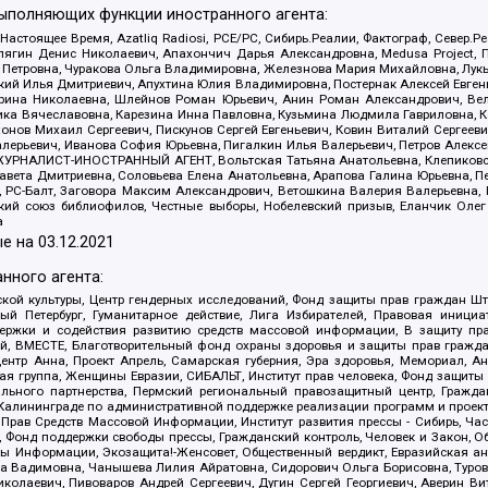
выполняющих функции иностранного агента:
 Настоящее Время, Azatliq Radiosi, PCE/PC, Сибирь.Реалии, Фактограф, Север
ягин Денис Николаевич, Апахончич Дарья Александровна, Medusa Project, П
етровна, Чуракова Ольга Владимировна, Железнова Мария Михайловна, Лукьян
й Илья Дмитриевич, Апухтина Юлия Владимировна, Постернак Алексей Евгеньев
рина Николаевна, Шлейнов Роман Юрьевич, Анин Роман Александрович, Вел
оника Вячеславовна, Карезина Инна Павловна, Кузьмина Людмила Гавриловна
ов Михаил Сергеевич, Пискунов Сергей Евгеньевич, Ковин Виталий Сергеевич
алерьевич, Иванова София Юрьевна, Пигалкин Илья Валерьевич, Петров Алексе
а, ЖУРНАЛИСТ-ИНОСТРАННЫЙ АГЕНТ, Вольтская Татьяна Анатольевна, Клепиков
авета Дмитриевна, Соловьева Елена Анатольевна, Арапова Галина Юрьевна, П
иа, РС-Балт, Заговора Максим Александрович, Ветошкина Валерия Валерьевна
ский союз библиофилов, Честные выборы, Нобелевский призыв, Еланчик Олег
а
е на
03.12.2021
нного агента:
ой культуры, Центр гендерных исследований, Фонд защиты прав граждан Шта
 Петербург, Гуманитарное действие, Лига Избирателей, Правовая инициат
держки и содействия развитию средств массовой информации, В защиту п
ий, ВМЕСТЕ, Благотворительный фонд охраны здоровья и защиты прав граж
, центр Анна, Проект Апрель, Самарская губерния, Эра здоровья, Мемориал,
я группа, Женщины Евразии, СИБАЛЬТ, Институт прав человека, Фонд защиты 
льного партнерства, Пермский региональный правозащитный центр, Граждан
лининграде по административной поддержке реализации программ и проекто
 Прав Средств Массовой Информации, Институт развития прессы - Сибирь, Ча
, Фонд поддержки свободы прессы, Гражданский контроль, Человек и Закон, 
оды Информации, Экозащита!-Женсовет, Общественный вердикт, Евразийская а
 Вадимовна, Чанышева Лилия Айратовна, Сидорович Ольга Борисовна, Туровс
олаевич, Пивоваров Андрей Сергеевич, Дугин Сергей Георгиевич, Аверин В