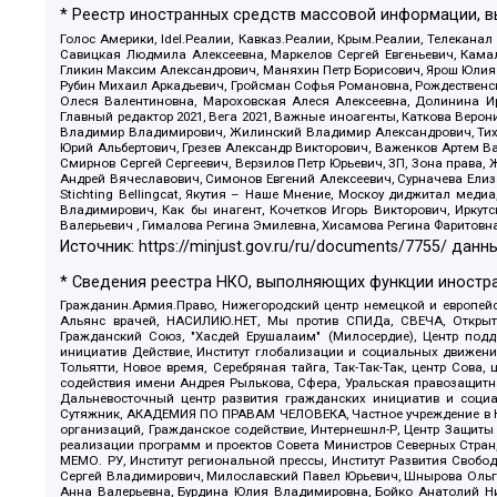
* Реестр иностранных средств массовой информации, 
Голос Америки, Idel.Реалии, Кавказ.Реалии, Крым.Реалии, Телеканал
Савицкая Людмила Алексеевна, Маркелов Сергей Евгеньевич, Камал
Гликин Максим Александрович, Маняхин Петр Борисович, Ярош Юлия П
Рубин Михаил Аркадьевич, Гройсман Софья Романовна, Рождественски
Олеся Валентиновна, Мароховская Алеся Алексеевна, Долинина И
Главный редактор 2021, Вега 2021, Важные иноагенты, Каткова Вер
Владимир Владимирович, Жилинский Владимир Александрович, Тихон
Юрий Альбертович, Грезев Александр Викторович, Важенков Артем В
Смирнов Сергей Сергеевич, Верзилов Петр Юрьевич, ЗП, Зона прав
Андрей Вячеславович, Симонов Евгений Алексеевич, Сурначева Елиз
Stichting Bellingcat, Якутия – Наше Мнение, Москоу диджитал мед
Владимирович, Как бы инагент, Кочетков Игорь Викторович, Иркут
Валерьевич , Гималова Регина Эмилевна, Хисамова Регина Фаритовн
Источник:
https://minjust.gov.ru/ru/documents/7755/
данны
* Сведения реестра НКО, выполняющих функции иностра
Гражданин.Армия.Право, Нижегородский центр немецкой и европейск
Альянс врачей, НАСИЛИЮ.НЕТ, Мы против СПИДа, СВЕЧА, Открытый
Гражданский Союз, "Хасдей Ерушалаим" (Милосердие), Центр под
инициатив Действие, Институт глобализации и социальных движен
Тольятти, Новое время, Серебряная тайга, Так-Так-Так, центр Сова
содействия имени Андрея Рылькова, Сфера, Уральская правозащитна
Дальневосточный центр развития гражданских инициатив и социа
Сутяжник, АКАДЕМИЯ ПО ПРАВАМ ЧЕЛОВЕКА, Частное учреждение в Ка
организаций, Гражданское содействие, Интернешнл-Р, Центр Защиты
реализации программ и проектов Совета Министров Северных Стран
МЕМО. РУ, Институт региональной прессы, Институт Развития Своб
Сергей Владимирович, Милославский Павел Юрьевич, Шнырова Ольга
Анна Валерьевна, Бурдина Юлия Владимировна, Бойко Анатолий Ник