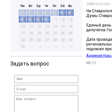
19:30
18.06.2026
Пн
Вт
Ср
Чт
Пт
Сб
Вс
На Ставропол
27
28
29
30
31
1
2
Думы Ставро
3
4
5
6
7
8
9
Единый день 
10
11
12
13
14
15
16
депутатов Го
17
18
19
20
21
22
23
Дата проведе
24
25
26
27
28
29
30
региональным
31
1
2
3
4
5
6
подписал пре
Администраци
Задать вопрос
39