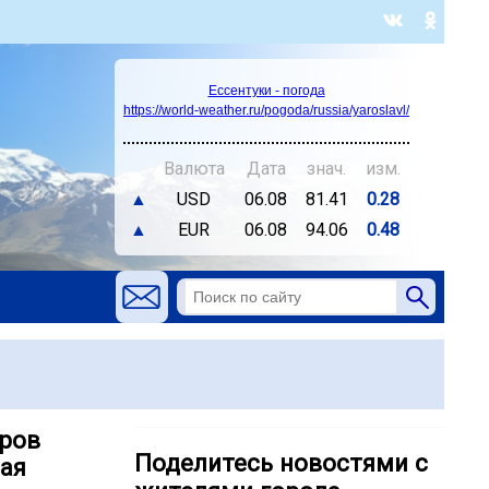
Ессентуки - погода
https://world-weather.ru/pogoda/russia/yaroslavl/
Валюта
Дата
знач.
изм.
▲
USD
06.08
81.41
0.28
▲
EUR
06.08
94.06
0.48
оров
Поделитесь новостями с
рая