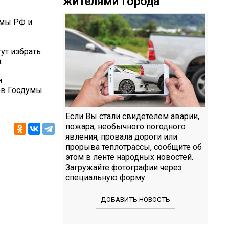
жителями города
умы РФ и
ут избрать
.
и
ов Госдумы
Если Вы стали свидетелем аварии,
пожара, необычного погодного
явления, провала дороги или
прорыва теплотрассы, сообщите об
этом в ленте народных новостей.
Загружайте фотографии через
специальную форму.
ДОБАВИТЬ НОВОСТЬ