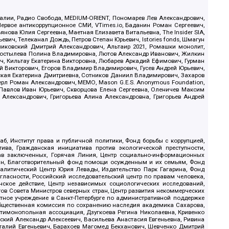
.Реалии, Радио Свобода, MEDIUM-ORIENT, Пономарев Лев Александрович,
ервое антикоррупционное СМИ, VTimes.io, Баданин Роман Сергеевич,
ова Юлия Сергеевна, Маетная Елизавета Витальевна, The Insider SIA,
ич, Телеканал Дождь, Петров Степан Юрьевич, Istories fonds, Шмагун
иковский Дмитрий Александрович, Альтаир 2021, Ромашки монолит,
, Костылева Полина Владимировна, Лютов Александр Иванович, Жилкин
, Кильтау Екатерина Викторовна, Любарев Аркадий Ефимович, Гурман
й Викторович, Егоров Владимир Владимирович, Гусев Андрей Юрьевич,
ская Екатерина Дмитриевна, Сотников Даниил Владимирович, Захаров
ерл Роман Александрович, МЕМО, Mason G.E.S. Anonymous Foundation,
, Павлов Иван Юрьевич, Скворцова Елена Сергеевна, Оленичев Максим
 Александрович, Григорьева Алина Александровна, Григорьев Андрей
б, Институт права и публичной политики, Фонд борьбы с коррупцией,
ива, Гражданская инициатива против экологической преступности,
рав заключенных, Горячая Линия, Центр социально-информационных
дан, Благотворительный фонд помощи осужденным и их семьям, Фонд
 Аналитический Центр Юрия Левады, Издательство Парк Гагарина, Фонд
гласности, Российский исследовательский центр по правам человека,
ское действие, Центр независимых социологических исследований,
в Совета Министров северных стран, Центр развития некоммерческих
стное учреждение в Санкт-Петербурге по административной поддержке
Общественная комиссия по сохранению наследия академика Сахарова,
нтимонопольная ассоциация, Дзугкоева Регина Николаевна, Кривенко
кий Александр Алексеевич, Васильева Анастасия Евгеньевна, Ривина
италий Евгеньевич, Барахоев Магомед Бекханович, Шевченко Дмитрий