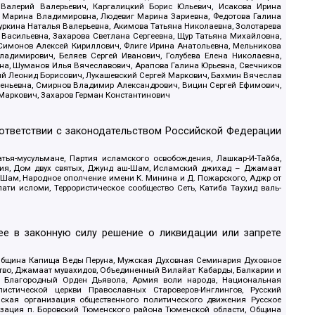
 Валерий Валерьевич, Каргалицкий Борис Юльевич, Исакова Ирина
ва Марина Владимировна, Людевиг Марина Зариевна, Федотова Галина
уркина Наталья Валерьевна, Акимова Татьяна Николаевна, Золотарева
 Васильевна, Захарова Светлана Сергеевна, Щур Татьяна Михайловна,
 Симонов Алексей Кириллович, Флиге Ирина Анатольевна, Мельникова
адимирович, Беляев Сергей Иванович, Голубева Елена Николаевна,
вна, Шуманов Илья Вячеславович, Арапова Галина Юрьевна, Свечников
ий Леонид Борисович, Лукашевский Сергей Маркович, Бахмин Вячеслав
геньевна, Смирнов Владимир Александрович, Вицин Сергей Ефимович,
 Маркович, Захаров Герман Константинович
оответствии с законодательством Российской Федерации
тья-мусульмане, Партия исламского освобождения, Лашкар-И-Тайба,
дия, Дом двух святых, Джунд аш-Шам, Исламский джихад – Джамаат
ш-Шам, Народное ополчение имени К. Минина и Д. Пожарского, Аджр от
и исломи, Террористическое сообщество Сеть, Катиба Таухид валь-
е в законную силу решение о ликвидации или запрете
 Община Капища Веды Перуна, Мужская Духовная Семинария Духовное
ство, Джамаат мувахидов, Объединенный Вилайат Кабарды, Балкарии и
18, Благородный Орден Дьявола, Армия воли народа, Национальная
истической церкви Православных Староверов-Инглингов, Русский
ская организация общественного политического движения Русское
изация п. Боровский Тюменского района Тюменской области, Община