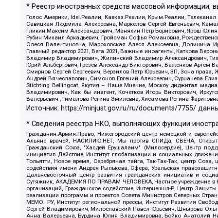
* Реестр иностранных средств массовой информации, 
Голос Америки, Idel.Реалии, Кавказ.Реалии, Крым.Реалии, Телеканал
Савицкая Людмила Алексеевна, Маркелов Сергей Евгеньевич, Камал
Гликин Максим Александрович, Маняхин Петр Борисович, Ярош Юлия П
Рубин Михаил Аркадьевич, Гройсман Софья Романовна, Рождественски
Олеся Валентиновна, Мароховская Алеся Алексеевна, Долинина И
Главный редактор 2021, Вега 2021, Важные иноагенты, Каткова Вер
Владимир Владимирович, Жилинский Владимир Александрович, Тихон
Юрий Альбертович, Грезев Александр Викторович, Важенков Артем В
Смирнов Сергей Сергеевич, Верзилов Петр Юрьевич, ЗП, Зона прав
Андрей Вячеславович, Симонов Евгений Алексеевич, Сурначева Елиз
Stichting Bellingcat, Якутия – Наше Мнение, Москоу диджитал мед
Владимирович, Как бы инагент, Кочетков Игорь Викторович, Иркут
Валерьевич , Гималова Регина Эмилевна, Хисамова Регина Фаритовн
Источник:
https://minjust.gov.ru/ru/documents/7755/
данны
* Сведения реестра НКО, выполняющих функции иностра
Гражданин.Армия.Право, Нижегородский центр немецкой и европейск
Альянс врачей, НАСИЛИЮ.НЕТ, Мы против СПИДа, СВЕЧА, Открытый
Гражданский Союз, "Хасдей Ерушалаим" (Милосердие), Центр под
инициатив Действие, Институт глобализации и социальных движен
Тольятти, Новое время, Серебряная тайга, Так-Так-Так, центр Сова
содействия имени Андрея Рылькова, Сфера, Уральская правозащитна
Дальневосточный центр развития гражданских инициатив и социа
Сутяжник, АКАДЕМИЯ ПО ПРАВАМ ЧЕЛОВЕКА, Частное учреждение в Ка
организаций, Гражданское содействие, Интернешнл-Р, Центр Защиты
реализации программ и проектов Совета Министров Северных Стран
МЕМО. РУ, Институт региональной прессы, Институт Развития Своб
Сергей Владимирович, Милославский Павел Юрьевич, Шнырова Ольга
Анна Валерьевна, Бурдина Юлия Владимировна, Бойко Анатолий Ник