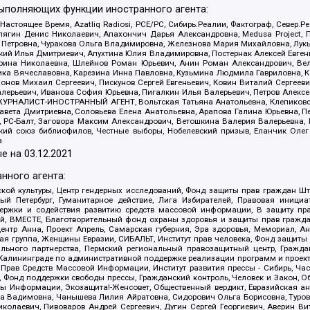
выполняющих функции иностранного агента:
 Настоящее Время, Azatliq Radiosi, PCE/PC, Сибирь.Реалии, Фактограф, Север
ягин Денис Николаевич, Апахончич Дарья Александровна, Medusa Project, П
етровна, Чуракова Ольга Владимировна, Железнова Мария Михайловна, Лукьян
й Илья Дмитриевич, Апухтина Юлия Владимировна, Постернак Алексей Евгеньев
рина Николаевна, Шлейнов Роман Юрьевич, Анин Роман Александрович, Вел
оника Вячеславовна, Карезина Инна Павловна, Кузьмина Людмила Гавриловна
ов Михаил Сергеевич, Пискунов Сергей Евгеньевич, Ковин Виталий Сергеевич
алерьевич, Иванова София Юрьевна, Пигалкин Илья Валерьевич, Петров Алексе
а, ЖУРНАЛИСТ-ИНОСТРАННЫЙ АГЕНТ, Вольтская Татьяна Анатольевна, Клепиков
авета Дмитриевна, Соловьева Елена Анатольевна, Арапова Галина Юрьевна, П
иа, РС-Балт, Заговора Максим Александрович, Ветошкина Валерия Валерьевна
ский союз библиофилов, Честные выборы, Нобелевский призыв, Еланчик Олег
а
е на
03.12.2021
нного агента:
ой культуры, Центр гендерных исследований, Фонд защиты прав граждан Шта
 Петербург, Гуманитарное действие, Лига Избирателей, Правовая инициат
держки и содействия развитию средств массовой информации, В защиту п
ий, ВМЕСТЕ, Благотворительный фонд охраны здоровья и защиты прав граж
, центр Анна, Проект Апрель, Самарская губерния, Эра здоровья, Мемориал,
я группа, Женщины Евразии, СИБАЛЬТ, Институт прав человека, Фонд защиты 
льного партнерства, Пермский региональный правозащитный центр, Граждан
лининграде по административной поддержке реализации программ и проекто
 Прав Средств Массовой Информации, Институт развития прессы - Сибирь, Ча
, Фонд поддержки свободы прессы, Гражданский контроль, Человек и Закон, 
оды Информации, Экозащита!-Женсовет, Общественный вердикт, Евразийская а
 Вадимовна, Чанышева Лилия Айратовна, Сидорович Ольга Борисовна, Туровс
олаевич, Пивоваров Андрей Сергеевич, Дугин Сергей Георгиевич, Аверин В