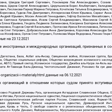
вна, Шведов Григорий Сергеевич, Пономарев Лев Александрович, Созаев
евна, Щаров Сергей Алексадрович, Цирульников Борис Альбертович, Халидо
ович, Пислакова-Паркер Марина Петровна, Кочеткова Татьяна Владимировна, Ч
Борисовна, Гудков Лев Дмитриевич, Илларионова Юлия Юрьевна, Саранг Анна
Андрей Юрьевич, Мосин Алексей Геннадьевич, Гефтер Валентин Михайлович,
а Светлана Куприяновна, Исаев Сергей Владимирович, Максимов Сергей Вл
а Елена Юрьевна, Гендель Людмила Залмановна, Кокорина Екатерина Алексее
ровна, Подузов Сергей Васильевич, Протасова Ирина Вячеславовна, Литинск
ов Олег Петрович, Добровольская Анна Дмитриевна, Королева Александра Ев
яна Иосифовна, Орлов Олег Петрович, Полякова Мара Федоровна, Резник Генри
ные на
23.12.2021
ле иностранных и международных организаций, признанных в с
гестана, База, Асбат аль-Ансар, Священная война, Исламская группа, Бра
ана, Общество социальных реформ, Общество возрождения исламского насле
з, АБТО, Правый сектор, Исламское государство, Джабха аль-Нусра ли-Ахль а
та Ат-Тавхида Валь-Джихад, Чистопольский Джамаат, Рохнамо ба суи давлат
-organizacii-i-materialy.html
данные на
06.12.2021
 организаций в отношении которых судом принято вступивше
Духовно Родовой Державы Русь, организация Асгардская Славянская Община,
ли Иеговы, Русское национальное единство, Национал-социалистическое обще
нал-социалистическая рабочая партия России, Славянский союз, Формат-
вая Держава Русь, Русское национальное единство, Древнерусской Ингл
ии, Кровь и Честь, О свободе совести и о религиозных объединениях, Ом
тбольного Клуба Динамо, Файзрахманисты, Мусульманская религиозная орган