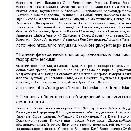
Александрович, Шарипков Олег Викторович, Мошель Ирина Ароно
Александровна, Исламов Тимур Рифгатович, Романова Ольга Евгень
Анатольевна, Паутов Юрий Анатольевич, Верховский Александр Марк
Екатерина Александровна, Рачинский Ян Збигневич, Жемкова Елена 
Щур Николай Алексеевич, Аверин Владимир Анатольевич, Блинушов 
Валентина Дмитриевна, Вититинова Елена Владимировна, Баженов
Ганнушкина Светлана Алексеевна, Закс Елена Владимировна, Буртин
Анатолий Мариевич, Прохоров Вадим Юрьевич, Шахова Елена Владими
Иванович, Шабад Анатолий Ефимович, Сухих Дарья Николаевна, Орл
Золотухин Борис Андреевич, Левинсон Лев Семенович, Локшина Тать
Источник:
http://unro.minjust.ru/NKOForeignAgent.aspx
дан
* Единый федеральный список организаций, в том чис
террористическими:
Высший военный Маджлисуль Шура, Конгресс народов Ичкерии и Да
Исламская группа, Движение Талибан, Исламская партия Туркест
моджахедов, Аль-Каида в странах исламского Магриба, Имарат Кавка
Аллаха Субхану уа Тагьаля SHAM, АУМ Синрике, Муджахеды джамаа
Джихад, Хайят Тахрир аш-Шам, Ахлю Сунна Валь Джамаа
Источник:
http://nac.gov.ru/terroristicheskie-i-ekstremistskie
* Перечень общественных объединений и религиозных
деятельности:
Национал-большевистская партия, ВЕК РА, Рада земли Кубанской 
Учреждение, Нурджулар, К Богодержавию, Таблиги Джамаат, Свидете
Карачая, Союз славян, Ат-Такфир Валь-Хиджра, Пит Буль, Нацио
Социалистическая Инициатива города Череповца, Духовно-Родо
общенациональный союз, Движение против нелегальной иммиграц
национальное единство, Северное Братство, Клуб Болельщиков Фу