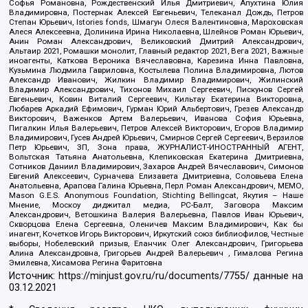
Софья Романовна, Рождественский Илья Дмитриевич, Апухтина Юлия
Владимировна, Постернак Алексей Евгеньевич, Телеканал Дождь, Петров
Степан Юрьевич, Istories fonds, Шмагун Олеся Валентиновна, Мароховская
Алеся Алексеевна, Долинина Ирина Николаевна, Шлейнов Роман Юрьевич,
Анин Роман Александрович, Великовский Дмитрий Александрович,
Альтаир 2021, Ромашки монолит, Главный редактор 2021, Вега 2021, Важные
иноагенты, Каткова Вероника Вячеславовна, Карезина Инна Павловна,
Кузьмина Людмила Гавриловна, Костылева Полина Владимировна, Лютов
Александр Иванович, Жилкин Владимир Владимирович, Жилинский
Владимир Александрович, Тихонов Михаил Сергеевич, Пискунов Сергей
Евгеньевич, Ковин Виталий Сергеевич, Кильтау Екатерина Викторовна,
Любарев Аркадий Ефимович, Гурман Юрий Альбертович, Грезев Александр
Викторович, Важенков Артем Валерьевич, Иванова София Юрьевна,
Пигалкин Илья Валерьевич, Петров Алексей Викторович, Егоров Владимир
Владимирович, Гусев Андрей Юрьевич, Смирнов Сергей Сергеевич, Верзилов
Петр Юрьевич, ЗП, Зона права, ЖУРНАЛИСТ-ИНОСТРАННЫЙ АГЕНТ,
Вольтская Татьяна Анатольевна, Клепиковская Екатерина Дмитриевна,
Сотников Даниил Владимирович, Захаров Андрей Вячеславович, Симонов
Евгений Алексеевич, Сурначева Елизавета Дмитриевна, Соловьева Елена
Анатольевна, Арапова Галина Юрьевна, Перл Роман Александрович, МЕМО,
Mason G.E.S. Anonymous Foundation, Stichting Bellingcat, Якутия – Наше
Мнение, Москоу диджитал медиа, РС-Балт, Заговора Максим
Александрович, Ветошкина Валерия Валерьевна, Павлов Иван Юрьевич,
Скворцова Елена Сергеевна, Оленичев Максим Владимирович, Как бы
инагент, Кочетков Игорь Викторович, Иркутский союз библиофилов, Честные
выборы, Нобелевский призыв, Еланчик Олег Александрович, Григорьева
Алина Александровна, Григорьев Андрей Валерьевич , Гималова Регина
Эмилевна, Хисамова Регина Фаритовна
Источник:
https://minjust.gov.ru/ru/documents/7755/
данные на
03.12.2021