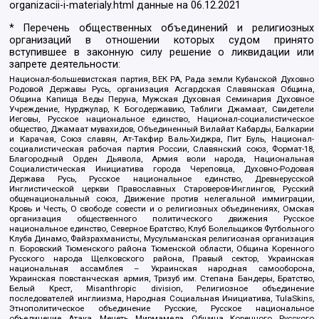
organizacii-i-materialy.html
данные на
06.12.2021
* Перечень общественных объединений и религиозных
организаций в отношении которых судом принято
вступившее в законную силу решение о ликвидации или
запрете деятельности:
Национал-большевистская партия, ВЕК РА, Рада земли Кубанской Духовно
Родовой Державы Русь, организация Асгардская Славянская Община,
Община Капища Веды Перуна, Мужская Духовная Семинария Духовное
Учреждение, Нурджулар, К Богодержавию, Таблиги Джамаат, Свидетели
Иеговы, Русское национальное единство, Национал-социалистическое
общество, Джамаат мувахидов, Объединенный Вилайат Кабарды, Балкарии
и Карачая, Союз славян, Ат-Такфир Валь-Хиджра, Пит Буль, Национал-
социалистическая рабочая партия России, Славянский союз, Формат-18,
Благородный Орден Дьявола, Армия воли народа, Национальная
Социалистическая Инициатива города Череповца, Духовно-Родовая
Держава Русь, Русское национальное единство, Древнерусской
Инглистической церкви Православных Староверов-Инглингов, Русский
общенациональный союз, Движение против нелегальной иммиграции,
Кровь и Честь, О свободе совести и о религиозных объединениях, Омская
организация общественного политического движения Русское
национальное единство, Северное Братство, Клуб Болельщиков Футбольного
Клуба Динамо, Файзрахманисты, Мусульманская религиозная организация
п. Боровский Тюменского района Тюменской области, Община Коренного
Русского народа Щелковского района, Правый сектор, Украинская
национальная ассамблея – Украинская народная самооборона,
Украинская повстанческая армия, Тризуб им. Степана Бандеры, Братство,
Белый Крест, Misanthropic division, Религиозное объединение
последователей инглиизма, Народная Социальная Инициатива, TulaSkins,
Этнополитическое объединение Русские, Русское национальное
объединение Атака, Мечеть Мирмамеда, Община Коренного Русского