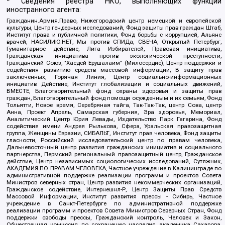
* Сведения реестра НКО, выполняющих функции
иностранного агента:
Гражданин.Армия.Право, Нижегородский центр немецкой и европейской
культуры, Центр гендерных исследований, Фонд защиты прав граждан Штаб,
Институт права и публичной политики, Фонд борьбы с коррупцией, Альянс
врачей, НАСИЛИЮ.НЕТ, Мы против СПИДа, СВЕЧА, Открытый Петербург,
Гуманитарное действие, Лига Избирателей, Правовая инициатива,
Гражданская инициатива против экологической преступности,
Гражданский Союз, "Хасдей Ерушалаим" (Милосердие), Центр поддержки и
содействия развитию средств массовой информации, В защиту прав
заключенных, Горячая Линия, Центр социально-информационных
инициатив Действие, Институт глобализации и социальных движений,
ВМЕСТЕ, Благотворительный фонд охраны здоровья и защиты прав
граждан, Благотворительный фонд помощи осужденным и их семьям, Фонд
Тольятти, Новое время, Серебряная тайга, Так-Так-Так, центр Сова, центр
Анна, Проект Апрель, Самарская губерния, Эра здоровья, Мемориал,
Аналитический Центр Юрия Левады, Издательство Парк Гагарина, Фонд
содействия имени Андрея Рылькова, Сфера, Уральская правозащитная
группа, Женщины Евразии, СИБАЛЬТ, Институт прав человека, Фонд защиты
гласности, Российский исследовательский центр по правам человека,
Дальневосточный центр развития гражданских инициатив и социального
партнерства, Пермский региональный правозащитный центр, Гражданское
действие, Центр независимых социологических исследований, Сутяжник,
АКАДЕМИЯ ПО ПРАВАМ ЧЕЛОВЕКА, Частное учреждение в Калининграде по
административной поддержке реализации программ и проектов Совета
Министров северных стран, Центр развития некоммерческих организаций,
Гражданское содействие, Интернешнл-Р, Центр Защиты Прав Средств
Массовой Информации, Институт развития прессы - Сибирь, Частное
учреждение в Санкт-Петербурге по административной поддержке
реализации программ и проектов Совета Министров Северных Стран, Фонд
поддержки свободы прессы, Гражданский контроль, Человек и Закон,
Общественная комиссия по сохранению наследия академика Сахарова,