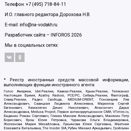
Телефон: +7 (495) 718-84-11
И.О. главного редактора Дорохова Н.В.
E-mail: info@na-vodakh.ru
Разработчик сайта –
INFOROS
2026
Мы в социальных сетях:
* Реестр иностранных средств массовой информации,
выполняющих функции иностранного агента:
Голос Америки, Idel.Реалии, Кавказ.Реалии, Крым.Реалии, Телеканал
Настоящее Время, Azatliq Radiosi, PCE/PC, Сибирь.Реалии, Фактограф,
Север.Реалии, Радио Свобода, MEDIUM-ORIENT, Пономарев Лев
Александрович, Савицкая Людмила Алексеевна, Маркелов Сергей
Евгеньевич, Камалягин Денис Николаевич, Апахончич Дарья
Александровна, Medusa Project, Первое антикоррупционное СМИ, VTimes.io,
Баданин Роман Сергеевич, Гликин Максим Александрович, Маняхин Петр
Борисович, Ярош Юлия Петровна, Чуракова Ольга Владимировна,
Железнова Мария Михайловна, Лукьянова Юлия Сергеевна, Маетная
Елизавета Витальевна, The Insider SIA, Рубин Михаил Аркадьевич, Гройсман