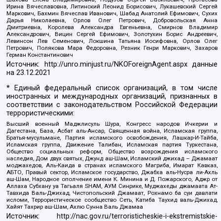
Ирина Вячеславовна, Литинский Леонид Борисович, Лукашевский Сергей
Маркович, Бахмин Вячеслав Иванович, Шабад Анатолий Ефимович, Сухих
Дарья Николаевна, Орлов Олег Петрович, Добровольская Анна
Дмитриевна, Королева Александра Евгеньевна, Смирнов Владимир
Александрович, Вицин Сергей Ефимович, Золотухин Борис Андреевич,
Левинсон Лев Семенович, Локшина Татьяна Иосифовна, Орлов Олег
Петрович, Полякова Мара Федоровна, Резник Генри Маркович, Захаров
Герман Константинович
Источник:
http://unro.minjust.ru/NKOForeignAgent.aspx
данные
на
23.12.2021
* Единый федеральный список организаций, в том числе
иностранных и международных организаций, признанных в
соответствии с законодательством Российской Федерации
террористическими:
Высший военный Маджлисуль Шура, Конгресс народов Ичкерии и
Дагестана, База, Асбат аль-Ансар, Священная война, Исламская группа,
Братья-мусульмане, Партия исламского освобождения, Лашкар-И-Тайба,
Исламская группа, Движение Талибан, Исламская партия Туркестана,
Общество социальных реформ, Общество возрождения исламского
наследия, Дом двух святых, Джунд аш-Шам, Исламский джихад – Джамаат
моджахедов, Аль-Каида в странах исламского Магриба, Имарат Кавказ,
АБТО, Правый сектор, Исламское государство, Джабха аль-Нусра ли-Ахль
аш-Шам, Народное ополчение имени К. Минина и Д. Пожарского, Аджр от
Аллаха Субхану уа Тагьаля SHAM, АУМ Синрике, Муджахеды джамаата Ат-
Тавхида Валь-Джихад, Чистопольский Джамаат, Рохнамо ба суи давлати
исломи, Террористическое сообщество Сеть, Катиба Таухид валь-Джихад,
Хайят Тахрир аш-Шам, Ахлю Сунна Валь Джамаа
Источник:
http://nac.gov.ru/terroristicheskie-i-ekstremistskie-