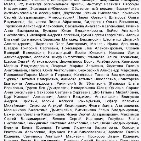
МЕМО. РУ, Институт региональной прессы, Институт Развития Свободы
Информации, Экозащита!-Женсовет, Общественный вердикт, Евразийская
антимонопольная ассоциация, Дзугкоева Регина Николаевна, Кривенко
Сергей Владимирович, Милославский Павел Юрьевич, Шнырова Ольга
Вадимовна, Чанышева Лилия Айратовна, Сидорович Ольга Борисовна,
Туровский Александр Алексеевич, Васильева Анастасия Евгеньевна, Ривина
Анна Валерьевна, Бурдина Юлия Владимировна, Бойко Анатолий
Николаевич, Пивоваров Андрей Сергеевич, Дугин Сергей Георгиевич, Аверин
Виталий Евгеньевич, Барахоев Магомед Бекханович, Шевченко Дмитрий
Александрович, Шарипков Олег Викторович, Мошель Ирина Ароновна,
Шведов Григорий Сергеевич, Пономарев Лев Александрович, Созаев
Валерий Валерьевич, Каргалицкий Борис Юльевич, Исакова Ирина
Александровна, Исламов Тимур Рифгатович, Романова Ольга Евгеньевна,
Щаров Сергей Алексадрович, Цирульников Борис Альбертович, Халидова
Марина Владимировна, Людевиг Марина Зариевна, Федотова Галина
Анатольевна, Паутов Юрий Анатольевич, Верховский Александр Маркович,
Пислакова-Паркер Марина Петровна, Кочеткова Татьяна Владимировна,
Чуркина Наталья Валерьевна, Акимова Татьяна Николаевна, Золотарева
Екатерина Александровна, Рачинский Ян Збигневич, Жемкова Елена
Борисовна, Гудков Лев Дмитриевич, Илларионова Юлия Юрьевна, Саранг
Анна Васильевна, Захарова Светлана Сергеевна, Щур Татьяна Михайловна,
Щур Николай Алексеевич, Аверин Владимир Анатольевич, Блинушов
Андрей Юрьевич, Мосин Алексей Геннадьевич, Гефтер Валентин
Михайлович, Симонов Алексей Кириллович, Флиге Ирина Анатольевна,
Мельникова Валентина Дмитриевна, Вититинова Елена Владимировна,
Баженова Светлана Куприяновна, Исаев Сергей Владимирович, Максимов
Сергей Владимирович, Беляев Сергей Иванович, Голубева Елена
Николаевна, Ганнушкина Светлана Алексеевна, Закс Елена Владимировна,
Буртина Елена Юрьевна, Гендель Людмила Залмановна, Кокорина
Екатерина Алексеевна, Шуманов Илья Вячеславович, Арапова Галина
Юрьевна, Свечников Анатолий Мариевич, Прохоров Вадим Юрьевич,
Шахова Елена Владимировна, Подузов Сергей Васильевич, Протасова