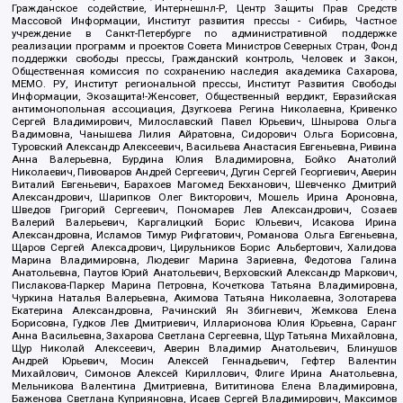
Гражданское содействие, Интернешнл-Р, Центр Защиты Прав Средств
Массовой Информации, Институт развития прессы - Сибирь, Частное
учреждение в Санкт-Петербурге по административной поддержке
реализации программ и проектов Совета Министров Северных Стран, Фонд
поддержки свободы прессы, Гражданский контроль, Человек и Закон,
Общественная комиссия по сохранению наследия академика Сахарова,
МЕМО. РУ, Институт региональной прессы, Институт Развития Свободы
Информации, Экозащита!-Женсовет, Общественный вердикт, Евразийская
антимонопольная ассоциация, Дзугкоева Регина Николаевна, Кривенко
Сергей Владимирович, Милославский Павел Юрьевич, Шнырова Ольга
Вадимовна, Чанышева Лилия Айратовна, Сидорович Ольга Борисовна,
Туровский Александр Алексеевич, Васильева Анастасия Евгеньевна, Ривина
Анна Валерьевна, Бурдина Юлия Владимировна, Бойко Анатолий
Николаевич, Пивоваров Андрей Сергеевич, Дугин Сергей Георгиевич, Аверин
Виталий Евгеньевич, Барахоев Магомед Бекханович, Шевченко Дмитрий
Александрович, Шарипков Олег Викторович, Мошель Ирина Ароновна,
Шведов Григорий Сергеевич, Пономарев Лев Александрович, Созаев
Валерий Валерьевич, Каргалицкий Борис Юльевич, Исакова Ирина
Александровна, Исламов Тимур Рифгатович, Романова Ольга Евгеньевна,
Щаров Сергей Алексадрович, Цирульников Борис Альбертович, Халидова
Марина Владимировна, Людевиг Марина Зариевна, Федотова Галина
Анатольевна, Паутов Юрий Анатольевич, Верховский Александр Маркович,
Пислакова-Паркер Марина Петровна, Кочеткова Татьяна Владимировна,
Чуркина Наталья Валерьевна, Акимова Татьяна Николаевна, Золотарева
Екатерина Александровна, Рачинский Ян Збигневич, Жемкова Елена
Борисовна, Гудков Лев Дмитриевич, Илларионова Юлия Юрьевна, Саранг
Анна Васильевна, Захарова Светлана Сергеевна, Щур Татьяна Михайловна,
Щур Николай Алексеевич, Аверин Владимир Анатольевич, Блинушов
Андрей Юрьевич, Мосин Алексей Геннадьевич, Гефтер Валентин
Михайлович, Симонов Алексей Кириллович, Флиге Ирина Анатольевна,
Мельникова Валентина Дмитриевна, Вититинова Елена Владимировна,
Баженова Светлана Куприяновна, Исаев Сергей Владимирович, Максимов