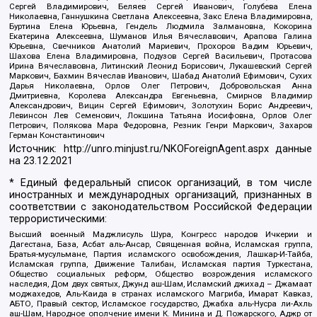
Сергей Владимирович, Беляев Сергей Иванович, Голубева Елена
Николаевна, Ганнушкина Светлана Алексеевна, Закс Елена Владимировна,
Буртина Елена Юрьевна, Гендель Людмила Залмановна, Кокорина
Екатерина Алексеевна, Шуманов Илья Вячеславович, Арапова Галина
Юрьевна, Свечников Анатолий Мариевич, Прохоров Вадим Юрьевич,
Шахова Елена Владимировна, Подузов Сергей Васильевич, Протасова
Ирина Вячеславовна, Литинский Леонид Борисович, Лукашевский Сергей
Маркович, Бахмин Вячеслав Иванович, Шабад Анатолий Ефимович, Сухих
Дарья Николаевна, Орлов Олег Петрович, Добровольская Анна
Дмитриевна, Королева Александра Евгеньевна, Смирнов Владимир
Александрович, Вицин Сергей Ефимович, Золотухин Борис Андреевич,
Левинсон Лев Семенович, Локшина Татьяна Иосифовна, Орлов Олег
Петрович, Полякова Мара Федоровна, Резник Генри Маркович, Захаров
Герман Константинович
Источник:
http://unro.minjust.ru/NKOForeignAgent.aspx
данные
на
23.12.2021
* Единый федеральный список организаций, в том числе
иностранных и международных организаций, признанных в
соответствии с законодательством Российской Федерации
террористическими:
Высший военный Маджлисуль Шура, Конгресс народов Ичкерии и
Дагестана, База, Асбат аль-Ансар, Священная война, Исламская группа,
Братья-мусульмане, Партия исламского освобождения, Лашкар-И-Тайба,
Исламская группа, Движение Талибан, Исламская партия Туркестана,
Общество социальных реформ, Общество возрождения исламского
наследия, Дом двух святых, Джунд аш-Шам, Исламский джихад – Джамаат
моджахедов, Аль-Каида в странах исламского Магриба, Имарат Кавказ,
АБТО, Правый сектор, Исламское государство, Джабха аль-Нусра ли-Ахль
аш-Шам, Народное ополчение имени К. Минина и Д. Пожарского, Аджр от