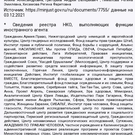
Алина Александровна, Григорьев Андрей Валерьевич , Гималова Регина
Эмилевна, Хисамова Регина Фаритовна
Источник:
https://minjust.gov.ru/ru/documents/7755/
данные на
03.12.2021
* Сведения реестра НКО, выполняющих функции
иностранного агента:
Гражданин.Армия.Право, Нижегородский центр немецкой и европейской
культуры, Центр гендерных исследований, Фонд защиты прав граждан Штаб,
Институт права и публичной политики, Фонд борьбы с коррупцией, Альянс
врачей, НАСИЛИЮ.НЕТ, Мы против СПИДа, СВЕЧА, Открытый Петербург,
Гуманитарное действие, Лига Избирателей, Правовая инициатива,
Гражданская инициатива против экологической преступности,
Гражданский Союз, "Хасдей Ерушалаим" (Милосердие), Центр поддержки и
содействия развитию средств массовой информации, В защиту прав
заключенных, Горячая Линия, Центр социально-информационных
инициатив Действие, Институт глобализации и социальных движений,
ВМЕСТЕ, Благотворительный фонд охраны здоровья и защиты прав
граждан, Благотворительный фонд помощи осужденным и их семьям, Фонд
Тольятти, Новое время, Серебряная тайга, Так-Так-Так, центр Сова, центр
Анна, Проект Апрель, Самарская губерния, Эра здоровья, Мемориал,
Аналитический Центр Юрия Левады, Издательство Парк Гагарина, Фонд
содействия имени Андрея Рылькова, Сфера, Уральская правозащитная
группа, Женщины Евразии, СИБАЛЬТ, Институт прав человека, Фонд защиты
гласности, Российский исследовательский центр по правам человека,
Дальневосточный центр развития гражданских инициатив и социального
партнерства, Пермский региональный правозащитный центр, Гражданское
действие, Центр независимых социологических исследований, Сутяжник,
АКАДЕМИЯ ПО ПРАВАМ ЧЕЛОВЕКА, Частное учреждение в Калининграде по
административной поддержке реализации программ и проектов Совета
Министров северных стран, Центр развития некоммерческих организаций,