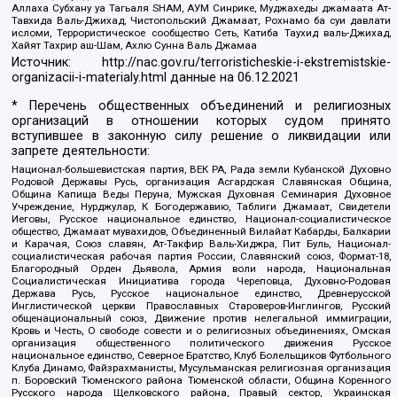
Аллаха Субхану уа Тагьаля SHAM, АУМ Синрике, Муджахеды джамаата Ат-
Тавхида Валь-Джихад, Чистопольский Джамаат, Рохнамо ба суи давлати
исломи, Террористическое сообщество Сеть, Катиба Таухид валь-Джихад,
Хайят Тахрир аш-Шам, Ахлю Сунна Валь Джамаа
Источник:
http://nac.gov.ru/terroristicheskie-i-ekstremistskie-
organizacii-i-materialy.html
данные на
06.12.2021
* Перечень общественных объединений и религиозных
организаций в отношении которых судом принято
вступившее в законную силу решение о ликвидации или
запрете деятельности:
Национал-большевистская партия, ВЕК РА, Рада земли Кубанской Духовно
Родовой Державы Русь, организация Асгардская Славянская Община,
Община Капища Веды Перуна, Мужская Духовная Семинария Духовное
Учреждение, Нурджулар, К Богодержавию, Таблиги Джамаат, Свидетели
Иеговы, Русское национальное единство, Национал-социалистическое
общество, Джамаат мувахидов, Объединенный Вилайат Кабарды, Балкарии
и Карачая, Союз славян, Ат-Такфир Валь-Хиджра, Пит Буль, Национал-
социалистическая рабочая партия России, Славянский союз, Формат-18,
Благородный Орден Дьявола, Армия воли народа, Национальная
Социалистическая Инициатива города Череповца, Духовно-Родовая
Держава Русь, Русское национальное единство, Древнерусской
Инглистической церкви Православных Староверов-Инглингов, Русский
общенациональный союз, Движение против нелегальной иммиграции,
Кровь и Честь, О свободе совести и о религиозных объединениях, Омская
организация общественного политического движения Русское
национальное единство, Северное Братство, Клуб Болельщиков Футбольного
Клуба Динамо, Файзрахманисты, Мусульманская религиозная организация
п. Боровский Тюменского района Тюменской области, Община Коренного
Русского народа Щелковского района, Правый сектор, Украинская