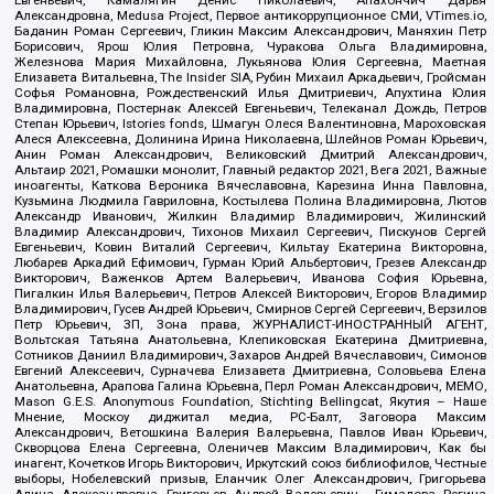
Евгеньевич, Камалягин Денис Николаевич, Апахончич Дарья
Александровна, Medusa Project, Первое антикоррупционное СМИ, VTimes.io,
Баданин Роман Сергеевич, Гликин Максим Александрович, Маняхин Петр
Борисович, Ярош Юлия Петровна, Чуракова Ольга Владимировна,
Железнова Мария Михайловна, Лукьянова Юлия Сергеевна, Маетная
Елизавета Витальевна, The Insider SIA, Рубин Михаил Аркадьевич, Гройсман
Софья Романовна, Рождественский Илья Дмитриевич, Апухтина Юлия
Владимировна, Постернак Алексей Евгеньевич, Телеканал Дождь, Петров
Степан Юрьевич, Istories fonds, Шмагун Олеся Валентиновна, Мароховская
Алеся Алексеевна, Долинина Ирина Николаевна, Шлейнов Роман Юрьевич,
Анин Роман Александрович, Великовский Дмитрий Александрович,
Альтаир 2021, Ромашки монолит, Главный редактор 2021, Вега 2021, Важные
иноагенты, Каткова Вероника Вячеславовна, Карезина Инна Павловна,
Кузьмина Людмила Гавриловна, Костылева Полина Владимировна, Лютов
Александр Иванович, Жилкин Владимир Владимирович, Жилинский
Владимир Александрович, Тихонов Михаил Сергеевич, Пискунов Сергей
Евгеньевич, Ковин Виталий Сергеевич, Кильтау Екатерина Викторовна,
Любарев Аркадий Ефимович, Гурман Юрий Альбертович, Грезев Александр
Викторович, Важенков Артем Валерьевич, Иванова София Юрьевна,
Пигалкин Илья Валерьевич, Петров Алексей Викторович, Егоров Владимир
Владимирович, Гусев Андрей Юрьевич, Смирнов Сергей Сергеевич, Верзилов
Петр Юрьевич, ЗП, Зона права, ЖУРНАЛИСТ-ИНОСТРАННЫЙ АГЕНТ,
Вольтская Татьяна Анатольевна, Клепиковская Екатерина Дмитриевна,
Сотников Даниил Владимирович, Захаров Андрей Вячеславович, Симонов
Евгений Алексеевич, Сурначева Елизавета Дмитриевна, Соловьева Елена
Анатольевна, Арапова Галина Юрьевна, Перл Роман Александрович, МЕМО,
Mason G.E.S. Anonymous Foundation, Stichting Bellingcat, Якутия – Наше
Мнение, Москоу диджитал медиа, РС-Балт, Заговора Максим
Александрович, Ветошкина Валерия Валерьевна, Павлов Иван Юрьевич,
Скворцова Елена Сергеевна, Оленичев Максим Владимирович, Как бы
инагент, Кочетков Игорь Викторович, Иркутский союз библиофилов, Честные
выборы, Нобелевский призыв, Еланчик Олег Александрович, Григорьева