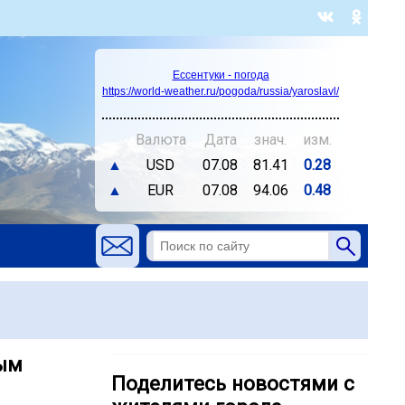
Ессентуки - погода
https://world-weather.ru/pogoda/russia/yaroslavl/
Валюта
Дата
знач.
изм.
▲
USD
07.08
81.41
0.28
▲
EUR
07.08
94.06
0.48
вым
Поделитесь новостями с