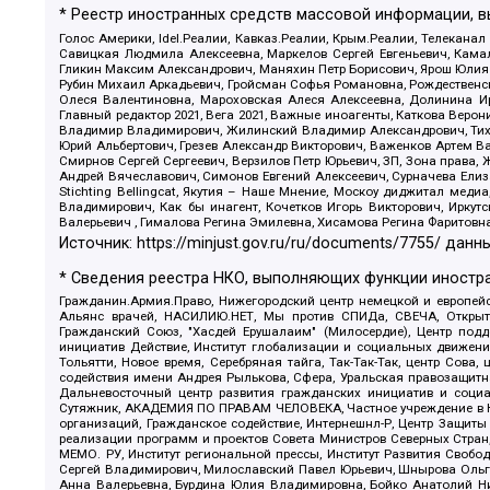
* Реестр иностранных средств массовой информации, 
Голос Америки, Idel.Реалии, Кавказ.Реалии, Крым.Реалии, Телеканал
Савицкая Людмила Алексеевна, Маркелов Сергей Евгеньевич, Камал
Гликин Максим Александрович, Маняхин Петр Борисович, Ярош Юлия П
Рубин Михаил Аркадьевич, Гройсман Софья Романовна, Рождественски
Олеся Валентиновна, Мароховская Алеся Алексеевна, Долинина И
Главный редактор 2021, Вега 2021, Важные иноагенты, Каткова Вер
Владимир Владимирович, Жилинский Владимир Александрович, Тихон
Юрий Альбертович, Грезев Александр Викторович, Важенков Артем В
Смирнов Сергей Сергеевич, Верзилов Петр Юрьевич, ЗП, Зона прав
Андрей Вячеславович, Симонов Евгений Алексеевич, Сурначева Елиз
Stichting Bellingcat, Якутия – Наше Мнение, Москоу диджитал мед
Владимирович, Как бы инагент, Кочетков Игорь Викторович, Иркут
Валерьевич , Гималова Регина Эмилевна, Хисамова Регина Фаритовн
Источник:
https://minjust.gov.ru/ru/documents/7755/
данны
* Сведения реестра НКО, выполняющих функции иностра
Гражданин.Армия.Право, Нижегородский центр немецкой и европейск
Альянс врачей, НАСИЛИЮ.НЕТ, Мы против СПИДа, СВЕЧА, Открытый
Гражданский Союз, "Хасдей Ерушалаим" (Милосердие), Центр под
инициатив Действие, Институт глобализации и социальных движен
Тольятти, Новое время, Серебряная тайга, Так-Так-Так, центр Сова
содействия имени Андрея Рылькова, Сфера, Уральская правозащитна
Дальневосточный центр развития гражданских инициатив и социа
Сутяжник, АКАДЕМИЯ ПО ПРАВАМ ЧЕЛОВЕКА, Частное учреждение в Ка
организаций, Гражданское содействие, Интернешнл-Р, Центр Защиты
реализации программ и проектов Совета Министров Северных Стран
МЕМО. РУ, Институт региональной прессы, Институт Развития Своб
Сергей Владимирович, Милославский Павел Юрьевич, Шнырова Ольга
Анна Валерьевна, Бурдина Юлия Владимировна, Бойко Анатолий Ник