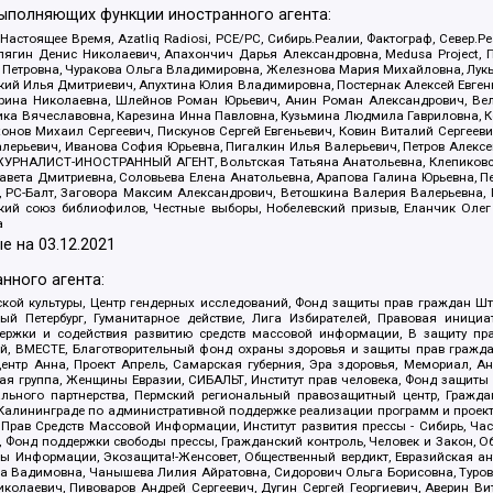
выполняющих функции иностранного агента:
 Настоящее Время, Azatliq Radiosi, PCE/PC, Сибирь.Реалии, Фактограф, Север
ягин Денис Николаевич, Апахончич Дарья Александровна, Medusa Project, П
етровна, Чуракова Ольга Владимировна, Железнова Мария Михайловна, Лукьян
й Илья Дмитриевич, Апухтина Юлия Владимировна, Постернак Алексей Евгеньев
рина Николаевна, Шлейнов Роман Юрьевич, Анин Роман Александрович, Вел
оника Вячеславовна, Карезина Инна Павловна, Кузьмина Людмила Гавриловна
ов Михаил Сергеевич, Пискунов Сергей Евгеньевич, Ковин Виталий Сергеевич
алерьевич, Иванова София Юрьевна, Пигалкин Илья Валерьевич, Петров Алексе
а, ЖУРНАЛИСТ-ИНОСТРАННЫЙ АГЕНТ, Вольтская Татьяна Анатольевна, Клепиков
авета Дмитриевна, Соловьева Елена Анатольевна, Арапова Галина Юрьевна, П
иа, РС-Балт, Заговора Максим Александрович, Ветошкина Валерия Валерьевна
ский союз библиофилов, Честные выборы, Нобелевский призыв, Еланчик Олег
а
е на
03.12.2021
нного агента:
ой культуры, Центр гендерных исследований, Фонд защиты прав граждан Шта
 Петербург, Гуманитарное действие, Лига Избирателей, Правовая инициат
держки и содействия развитию средств массовой информации, В защиту п
ий, ВМЕСТЕ, Благотворительный фонд охраны здоровья и защиты прав граж
, центр Анна, Проект Апрель, Самарская губерния, Эра здоровья, Мемориал,
я группа, Женщины Евразии, СИБАЛЬТ, Институт прав человека, Фонд защиты 
льного партнерства, Пермский региональный правозащитный центр, Граждан
лининграде по административной поддержке реализации программ и проекто
 Прав Средств Массовой Информации, Институт развития прессы - Сибирь, Ча
, Фонд поддержки свободы прессы, Гражданский контроль, Человек и Закон, 
оды Информации, Экозащита!-Женсовет, Общественный вердикт, Евразийская а
 Вадимовна, Чанышева Лилия Айратовна, Сидорович Ольга Борисовна, Туровс
олаевич, Пивоваров Андрей Сергеевич, Дугин Сергей Георгиевич, Аверин В