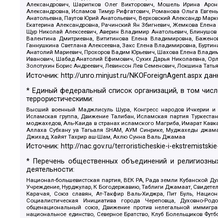
Александрович, Шарипков Олег Викторович, Мошель Ирина Ароно
Александровна, Исламов Тимур Рифгатович, Романова Ольга Евгень
Анатольевна, Паутов Юрий Анатольевич, Верховский Александр Марк
Екатерина Александровна, Рачинский Ян Збигневич, Жемкова Елена 
Щур Николай Алексеевич, Аверин Владимир Анатольевич, Блинушов 
Валентина Дмитриевна, Вититинова Елена Владимировна, Баженов
Ганнушкина Светлана Алексеевна, Закс Елена Владимировна, Буртин
Анатолий Мариевич, Прохоров Вадим Юрьевич, Шахова Елена Владими
Иванович, Шабад Анатолий Ефимович, Сухих Дарья Николаевна, Орл
Золотухин Борис Андреевич, Левинсон Лев Семенович, Локшина Тать
Источник:
http://unro.minjust.ru/NKOForeignAgent.aspx
дан
* Единый федеральный список организаций, в том чис
террористическими:
Высший военный Маджлисуль Шура, Конгресс народов Ичкерии и Да
Исламская группа, Движение Талибан, Исламская партия Туркест
моджахедов, Аль-Каида в странах исламского Магриба, Имарат Кавка
Аллаха Субхану уа Тагьаля SHAM, АУМ Синрике, Муджахеды джамаа
Джихад, Хайят Тахрир аш-Шам, Ахлю Сунна Валь Джамаа
Источник:
http://nac.gov.ru/terroristicheskie-i-ekstremistskie
* Перечень общественных объединений и религиозных
деятельности:
Национал-большевистская партия, ВЕК РА, Рада земли Кубанской 
Учреждение, Нурджулар, К Богодержавию, Таблиги Джамаат, Свидете
Карачая, Союз славян, Ат-Такфир Валь-Хиджра, Пит Буль, Нацио
Социалистическая Инициатива города Череповца, Духовно-Родо
общенациональный союз, Движение против нелегальной иммиграц
национальное единство, Северное Братство, Клуб Болельщиков Фу