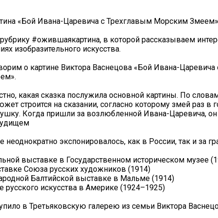
тина «Бой Ивана-Царевича с Трехглавым Морским Змеем
рубрику #ожившаякартина, в которой рассказываем инте
иях изобразительного искусства.
ворим о картине Виктора Васнецова «Бой Ивана-Царевича
ем».
стно, какая сказка послужила основной картины. По слова
южет строится на сказании, согласно которому змей раз в г
ушку. Когда пришли за возлюбленной Ивана-Царевича, о
чудищем
 неоднократно экспонировалось, как в России, так и за гр
льной выставке в Государственном историческом музее (
ставке Союза русских художников (1914)
родной Балтийской выставке в Мальме (1914)
е русского искусства в Америке (1924–1925)
упило в Третьяковскую галерею из семьи Виктора Васнецо