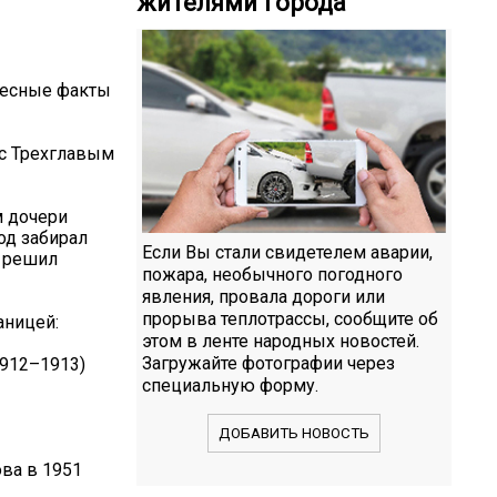
жителями города
»
ресные факты
 с Трехглавым
м дочери
од забирал
Если Вы стали свидетелем аварии,
н решил
пожара, необычного погодного
явления, провала дороги или
прорыва теплотрассы, сообщите об
аницей:
этом в ленте народных новостей.
Загружайте фотографии через
1912–1913)
специальную форму.
ДОБАВИТЬ НОВОСТЬ
ва в 1951