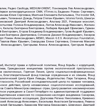
.Реалии, Радио Свобода, MEDIUM-ORIENT, Пономарев Лев Александрович,
ервое антикоррупционное СМИ, VTimes.io, Баданин Роман Сергеевич,
ова Юлия Сергеевна, Маетная Елизавета Витальевна, The Insider SIA,
ич, Телеканал Дождь, Петров Степан Юрьевич, Istories fonds, Шмагун
иковский Дмитрий Александрович, Альтаир 2021, Ромашки монолит,
, Костылева Полина Владимировна, Лютов Александр Иванович, Жилкин
, Кильтау Екатерина Викторовна, Любарев Аркадий Ефимович, Гурман
й Викторович, Егоров Владимир Владимирович, Гусев Андрей Юрьевич,
ская Екатерина Дмитриевна, Сотников Даниил Владимирович, Захаров
ерл Роман Александрович, МЕМО, Mason G.E.S. Anonymous Foundation,
, Павлов Иван Юрьевич, Скворцова Елена Сергеевна, Оленичев Максим
 Александрович, Григорьева Алина Александровна, Григорьев Андрей
б, Институт права и публичной политики, Фонд борьбы с коррупцией,
ива, Гражданская инициатива против экологической преступности,
рав заключенных, Горячая Линия, Центр социально-информационных
дан, Благотворительный фонд помощи осужденным и их семьям, Фонд
 Аналитический Центр Юрия Левады, Издательство Парк Гагарина, Фонд
гласности, Российский исследовательский центр по правам человека,
ское действие, Центр независимых социологических исследований,
в Совета Министров северных стран, Центр развития некоммерческих
стное учреждение в Санкт-Петербурге по административной поддержке
Общественная комиссия по сохранению наследия академика Сахарова,
нтимонопольная ассоциация, Дзугкоева Регина Николаевна, Кривенко
кий Александр Алексеевич, Васильева Анастасия Евгеньевна, Ривина
италий Евгеньевич, Барахоев Магомед Бекханович, Шевченко Дмитрий