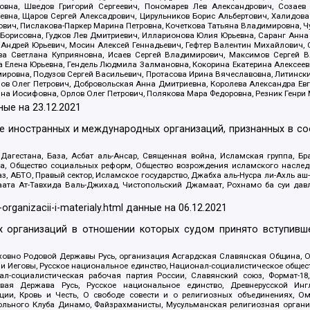
вна, Шведов Григорий Сергеевич, Пономарев Лев Александрович, Созаев
евна, Щаров Сергей Алексадрович, Цирульников Борис Альбертович, Халидо
ович, Пислакова-Паркер Марина Петровна, Кочеткова Татьяна Владимировна, Ч
Борисовна, Гудков Лев Дмитриевич, Илларионова Юлия Юрьевна, Саранг Анна
Андрей Юрьевич, Мосин Алексей Геннадьевич, Гефтер Валентин Михайлович,
а Светлана Куприяновна, Исаев Сергей Владимирович, Максимов Сергей Вл
а Елена Юрьевна, Гендель Людмила Залмановна, Кокорина Екатерина Алексее
ровна, Подузов Сергей Васильевич, Протасова Ирина Вячеславовна, Литинск
ов Олег Петрович, Добровольская Анна Дмитриевна, Королева Александра Ев
яна Иосифовна, Орлов Олег Петрович, Полякова Мара Федоровна, Резник Генри
ные на
23.12.2021
ле иностранных и международных организаций, признанных в с
гестана, База, Асбат аль-Ансар, Священная война, Исламская группа, Бра
ана, Общество социальных реформ, Общество возрождения исламского насле
з, АБТО, Правый сектор, Исламское государство, Джабха аль-Нусра ли-Ахль а
та Ат-Тавхида Валь-Джихад, Чистопольский Джамаат, Рохнамо ба суи давлат
-organizacii-i-materialy.html
данные на
06.12.2021
 организаций в отношении которых судом принято вступивше
Духовно Родовой Державы Русь, организация Асгардская Славянская Община,
ли Иеговы, Русское национальное единство, Национал-социалистическое обще
нал-социалистическая рабочая партия России, Славянский союз, Формат-
вая Держава Русь, Русское национальное единство, Древнерусской Ингл
ии, Кровь и Честь, О свободе совести и о религиозных объединениях, Ом
тбольного Клуба Динамо, Файзрахманисты, Мусульманская религиозная орган