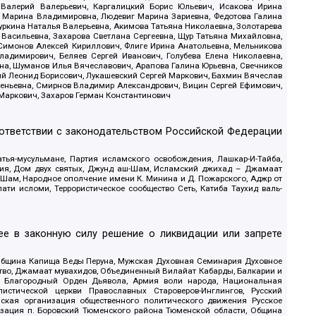
 Валерий Валерьевич, Каргалицкий Борис Юльевич, Исакова Ирина
ва Марина Владимировна, Людевиг Марина Зариевна, Федотова Галина
уркина Наталья Валерьевна, Акимова Татьяна Николаевна, Золотарева
 Васильевна, Захарова Светлана Сергеевна, Щур Татьяна Михайловна,
 Симонов Алексей Кириллович, Флиге Ирина Анатольевна, Мельникова
адимирович, Беляев Сергей Иванович, Голубева Елена Николаевна,
вна, Шуманов Илья Вячеславович, Арапова Галина Юрьевна, Свечников
ий Леонид Борисович, Лукашевский Сергей Маркович, Бахмин Вячеслав
геньевна, Смирнов Владимир Александрович, Вицин Сергей Ефимович,
 Маркович, Захаров Герман Константинович
оответствии с законодательством Российской Федерации
тья-мусульмане, Партия исламского освобождения, Лашкар-И-Тайба,
дия, Дом двух святых, Джунд аш-Шам, Исламский джихад – Джамаат
ш-Шам, Народное ополчение имени К. Минина и Д. Пожарского, Аджр от
и исломи, Террористическое сообщество Сеть, Катиба Таухид валь-
е в законную силу решение о ликвидации или запрете
 Община Капища Веды Перуна, Мужская Духовная Семинария Духовное
ство, Джамаат мувахидов, Объединенный Вилайат Кабарды, Балкарии и
18, Благородный Орден Дьявола, Армия воли народа, Национальная
истической церкви Православных Староверов-Инглингов, Русский
ская организация общественного политического движения Русское
изация п. Боровский Тюменского района Тюменской области, Община