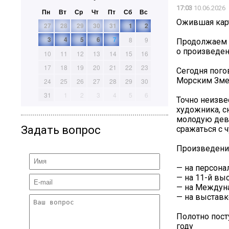
17:03
10.06.2026
Пн
Вт
Ср
Чт
Пт
Сб
Вс
Ожившая кар
27
28
29
30
31
1
2
3
4
5
6
7
8
9
Продолжаем 
о произведен
10
11
12
13
14
15
16
17
18
19
20
21
22
23
Сегодня пого
Морским Зме
24
25
26
27
28
29
30
31
1
2
3
4
5
6
Точно неизве
художника, с
молодую дев
Задать вопрос
сражаться с 
Произведение
— на персона
— на 11-й вы
— на Междуна
— на выставк
Полотно пост
году