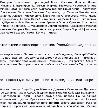
 Валерий Валерьевич, Каргалицкий Борис Юльевич, Исакова Ирина
ва Марина Владимировна, Людевиг Марина Зариевна, Федотова Галина
уркина Наталья Валерьевна, Акимова Татьяна Николаевна, Золотарева
 Васильевна, Захарова Светлана Сергеевна, Щур Татьяна Михайловна,
 Симонов Алексей Кириллович, Флиге Ирина Анатольевна, Мельникова
адимирович, Беляев Сергей Иванович, Голубева Елена Николаевна,
вна, Шуманов Илья Вячеславович, Арапова Галина Юрьевна, Свечников
ий Леонид Борисович, Лукашевский Сергей Маркович, Бахмин Вячеслав
геньевна, Смирнов Владимир Александрович, Вицин Сергей Ефимович,
 Маркович, Захаров Герман Константинович
оответствии с законодательством Российской Федерации
тья-мусульмане, Партия исламского освобождения, Лашкар-И-Тайба,
дия, Дом двух святых, Джунд аш-Шам, Исламский джихад – Джамаат
ш-Шам, Народное ополчение имени К. Минина и Д. Пожарского, Аджр от
и исломи, Террористическое сообщество Сеть, Катиба Таухид валь-
е в законную силу решение о ликвидации или запрете
 Община Капища Веды Перуна, Мужская Духовная Семинария Духовное
ство, Джамаат мувахидов, Объединенный Вилайат Кабарды, Балкарии и
18, Благородный Орден Дьявола, Армия воли народа, Национальная
истической церкви Православных Староверов-Инглингов, Русский
ская организация общественного политического движения Русское
изация п. Боровский Тюменского района Тюменской области, Община