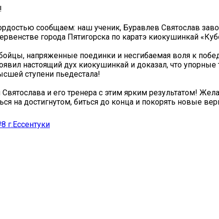
!
ордостью сообщаем: наш ученик, Буравлев Святослав заво
ервенстве города Пятигорска по каратэ киокушинкай «Ку
ойцы, напряженные поединки и несгибаемая воля к побе
оявил настоящий дух киокушинкай и доказал, что упорные
ысшей ступени пьедестала!
Святослава и его тренера с этим ярким результатом! Жел
ься на достигнутом, биться до конца и покорять новые ве
 г.Ессентуки