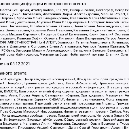
выполняющих функции иностранного агента:
 Настоящее Время, Azatliq Radiosi, PCE/PC, Сибирь.Реалии, Фактограф, Север
ягин Денис Николаевич, Апахончич Дарья Александровна, Medusa Project, П
етровна, Чуракова Ольга Владимировна, Железнова Мария Михайловна, Лукьян
й Илья Дмитриевич, Апухтина Юлия Владимировна, Постернак Алексей Евгеньев
рина Николаевна, Шлейнов Роман Юрьевич, Анин Роман Александрович, Вел
оника Вячеславовна, Карезина Инна Павловна, Кузьмина Людмила Гавриловна
ов Михаил Сергеевич, Пискунов Сергей Евгеньевич, Ковин Виталий Сергеевич
алерьевич, Иванова София Юрьевна, Пигалкин Илья Валерьевич, Петров Алексе
а, ЖУРНАЛИСТ-ИНОСТРАННЫЙ АГЕНТ, Вольтская Татьяна Анатольевна, Клепиков
авета Дмитриевна, Соловьева Елена Анатольевна, Арапова Галина Юрьевна, П
иа, РС-Балт, Заговора Максим Александрович, Ветошкина Валерия Валерьевна
ский союз библиофилов, Честные выборы, Нобелевский призыв, Еланчик Олег
а
е на
03.12.2021
нного агента:
ой культуры, Центр гендерных исследований, Фонд защиты прав граждан Шта
 Петербург, Гуманитарное действие, Лига Избирателей, Правовая инициат
держки и содействия развитию средств массовой информации, В защиту п
ий, ВМЕСТЕ, Благотворительный фонд охраны здоровья и защиты прав граж
, центр Анна, Проект Апрель, Самарская губерния, Эра здоровья, Мемориал,
я группа, Женщины Евразии, СИБАЛЬТ, Институт прав человека, Фонд защиты 
льного партнерства, Пермский региональный правозащитный центр, Граждан
лининграде по административной поддержке реализации программ и проекто
 Прав Средств Массовой Информации, Институт развития прессы - Сибирь, Ча
, Фонд поддержки свободы прессы, Гражданский контроль, Человек и Закон, 
оды Информации, Экозащита!-Женсовет, Общественный вердикт, Евразийская а
 Вадимовна, Чанышева Лилия Айратовна, Сидорович Ольга Борисовна, Туровс
олаевич, Пивоваров Андрей Сергеевич, Дугин Сергей Георгиевич, Аверин В