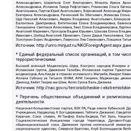
Александрович, Шарипков Олег Викторович, Мошель Ирина Ароно
Александровна, Исламов Тимур Рифгатович, Романова Ольга Евгень
Анатольевна, Паутов Юрий Анатольевич, Верховский Александр Марк
Екатерина Александровна, Рачинский Ян Збигневич, Жемкова Елена 
Щур Николай Алексеевич, Аверин Владимир Анатольевич, Блинушов 
Валентина Дмитриевна, Вититинова Елена Владимировна, Баженов
Ганнушкина Светлана Алексеевна, Закс Елена Владимировна, Буртин
Анатолий Мариевич, Прохоров Вадим Юрьевич, Шахова Елена Владими
Иванович, Шабад Анатолий Ефимович, Сухих Дарья Николаевна, Орл
Золотухин Борис Андреевич, Левинсон Лев Семенович, Локшина Тать
Источник:
http://unro.minjust.ru/NKOForeignAgent.aspx
дан
* Единый федеральный список организаций, в том чис
террористическими:
Высший военный Маджлисуль Шура, Конгресс народов Ичкерии и Да
Исламская группа, Движение Талибан, Исламская партия Туркест
моджахедов, Аль-Каида в странах исламского Магриба, Имарат Кавка
Аллаха Субхану уа Тагьаля SHAM, АУМ Синрике, Муджахеды джамаа
Джихад, Хайят Тахрир аш-Шам, Ахлю Сунна Валь Джамаа
Источник:
http://nac.gov.ru/terroristicheskie-i-ekstremistskie
* Перечень общественных объединений и религиозных
деятельности:
Национал-большевистская партия, ВЕК РА, Рада земли Кубанской 
Учреждение, Нурджулар, К Богодержавию, Таблиги Джамаат, Свидете
Карачая, Союз славян, Ат-Такфир Валь-Хиджра, Пит Буль, Нацио
Социалистическая Инициатива города Череповца, Духовно-Родо
общенациональный союз, Движение против нелегальной иммиграц
национальное единство, Северное Братство, Клуб Болельщиков Фу