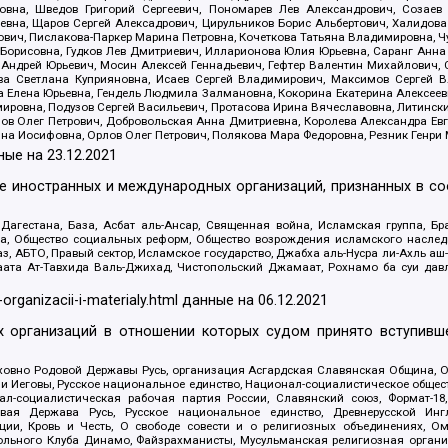
вна, Шведов Григорий Сергеевич, Пономарев Лев Александрович, Созаев
евна, Щаров Сергей Алексадрович, Цирульников Борис Альбертович, Халидо
ович, Пислакова-Паркер Марина Петровна, Кочеткова Татьяна Владимировна, Ч
Борисовна, Гудков Лев Дмитриевич, Илларионова Юлия Юрьевна, Саранг Анна
Андрей Юрьевич, Мосин Алексей Геннадьевич, Гефтер Валентин Михайлович,
а Светлана Куприяновна, Исаев Сергей Владимирович, Максимов Сергей Вл
а Елена Юрьевна, Гендель Людмила Залмановна, Кокорина Екатерина Алексее
ровна, Подузов Сергей Васильевич, Протасова Ирина Вячеславовна, Литинск
ов Олег Петрович, Добровольская Анна Дмитриевна, Королева Александра Ев
яна Иосифовна, Орлов Олег Петрович, Полякова Мара Федоровна, Резник Генри
ные на
23.12.2021
ле иностранных и международных организаций, признанных в с
гестана, База, Асбат аль-Ансар, Священная война, Исламская группа, Бра
ана, Общество социальных реформ, Общество возрождения исламского насле
з, АБТО, Правый сектор, Исламское государство, Джабха аль-Нусра ли-Ахль а
та Ат-Тавхида Валь-Джихад, Чистопольский Джамаат, Рохнамо ба суи давлат
-organizacii-i-materialy.html
данные на
06.12.2021
 организаций в отношении которых судом принято вступивше
Духовно Родовой Державы Русь, организация Асгардская Славянская Община,
ли Иеговы, Русское национальное единство, Национал-социалистическое обще
нал-социалистическая рабочая партия России, Славянский союз, Формат-
вая Держава Русь, Русское национальное единство, Древнерусской Ингл
ии, Кровь и Честь, О свободе совести и о религиозных объединениях, Ом
тбольного Клуба Динамо, Файзрахманисты, Мусульманская религиозная орган