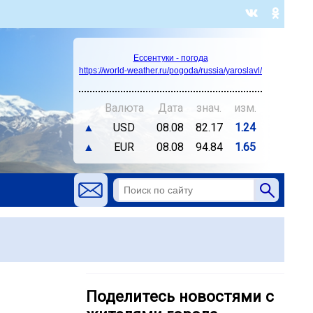
Ессентуки - погода
https://world-weather.ru/pogoda/russia/yaroslavl/
Валюта
Дата
знач.
изм.
▲
USD
08.08
82.17
1.24
▲
EUR
08.08
94.84
1.65
Поделитесь новостями с