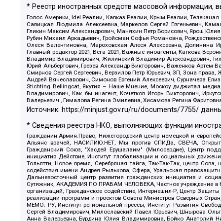
* Реестр иностранных средств массовой информации, 
Голос Америки, Idel.Реалии, Кавказ.Реалии, Крым.Реалии, Телеканал
Савицкая Людмила Алексеевна, Маркелов Сергей Евгеньевич, Камал
Гликин Максим Александрович, Маняхин Петр Борисович, Ярош Юлия П
Рубин Михаил Аркадьевич, Гройсман Софья Романовна, Рождественски
Олеся Валентиновна, Мароховская Алеся Алексеевна, Долинина И
Главный редактор 2021, Вега 2021, Важные иноагенты, Каткова Вер
Владимир Владимирович, Жилинский Владимир Александрович, Тихон
Юрий Альбертович, Грезев Александр Викторович, Важенков Артем В
Смирнов Сергей Сергеевич, Верзилов Петр Юрьевич, ЗП, Зона прав
Андрей Вячеславович, Симонов Евгений Алексеевич, Сурначева Елиз
Stichting Bellingcat, Якутия – Наше Мнение, Москоу диджитал мед
Владимирович, Как бы инагент, Кочетков Игорь Викторович, Иркут
Валерьевич , Гималова Регина Эмилевна, Хисамова Регина Фаритовн
Источник:
https://minjust.gov.ru/ru/documents/7755/
данны
* Сведения реестра НКО, выполняющих функции иностра
Гражданин.Армия.Право, Нижегородский центр немецкой и европейск
Альянс врачей, НАСИЛИЮ.НЕТ, Мы против СПИДа, СВЕЧА, Открытый
Гражданский Союз, "Хасдей Ерушалаим" (Милосердие), Центр под
инициатив Действие, Институт глобализации и социальных движен
Тольятти, Новое время, Серебряная тайга, Так-Так-Так, центр Сова
содействия имени Андрея Рылькова, Сфера, Уральская правозащитна
Дальневосточный центр развития гражданских инициатив и социа
Сутяжник, АКАДЕМИЯ ПО ПРАВАМ ЧЕЛОВЕКА, Частное учреждение в Ка
организаций, Гражданское содействие, Интернешнл-Р, Центр Защиты
реализации программ и проектов Совета Министров Северных Стран
МЕМО. РУ, Институт региональной прессы, Институт Развития Своб
Сергей Владимирович, Милославский Павел Юрьевич, Шнырова Ольга
Анна Валерьевна, Бурдина Юлия Владимировна, Бойко Анатолий Ник