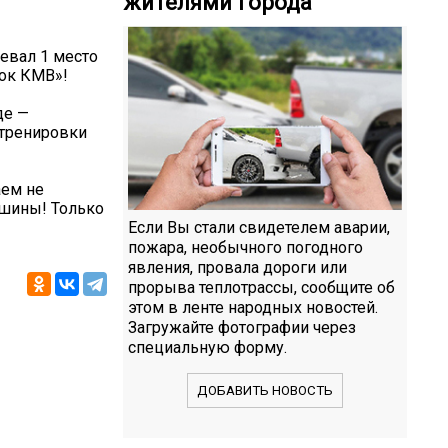
жителями города
евал 1 место
бок КМВ»!
де —
 тренировки
аем не
ршины! Только
Если Вы стали свидетелем аварии,
пожара, необычного погодного
явления, провала дороги или
прорыва теплотрассы, сообщите об
этом в ленте народных новостей.
Загружайте фотографии через
специальную форму.
ДОБАВИТЬ НОВОСТЬ