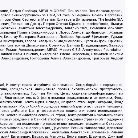
.Реалии, Радио Свобода, MEDIUM-ORIENT, Пономарев Лев Александрович,
ервое антикоррупционное СМИ, VTimes.io, Баданин Роман Сергеевич,
ова Юлия Сергеевна, Маетная Елизавета Витальевна, The Insider SIA,
ич, Телеканал Дождь, Петров Степан Юрьевич, Istories fonds, Шмагун
иковский Дмитрий Александрович, Альтаир 2021, Ромашки монолит,
, Костылева Полина Владимировна, Лютов Александр Иванович, Жилкин
, Кильтау Екатерина Викторовна, Любарев Аркадий Ефимович, Гурман
й Викторович, Егоров Владимир Владимирович, Гусев Андрей Юрьевич,
ская Екатерина Дмитриевна, Сотников Даниил Владимирович, Захаров
ерл Роман Александрович, МЕМО, Mason G.E.S. Anonymous Foundation,
, Павлов Иван Юрьевич, Скворцова Елена Сергеевна, Оленичев Максим
 Александрович, Григорьева Алина Александровна, Григорьев Андрей
б, Институт права и публичной политики, Фонд борьбы с коррупцией,
ива, Гражданская инициатива против экологической преступности,
рав заключенных, Горячая Линия, Центр социально-информационных
дан, Благотворительный фонд помощи осужденным и их семьям, Фонд
 Аналитический Центр Юрия Левады, Издательство Парк Гагарина, Фонд
гласности, Российский исследовательский центр по правам человека,
ское действие, Центр независимых социологических исследований,
в Совета Министров северных стран, Центр развития некоммерческих
стное учреждение в Санкт-Петербурге по административной поддержке
Общественная комиссия по сохранению наследия академика Сахарова,
нтимонопольная ассоциация, Дзугкоева Регина Николаевна, Кривенко
кий Александр Алексеевич, Васильева Анастасия Евгеньевна, Ривина
италий Евгеньевич, Барахоев Магомед Бекханович, Шевченко Дмитрий