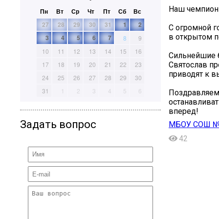
Наш чемпион
Пн
Вт
Ср
Чт
Пт
Сб
Вс
27
28
29
30
31
1
2
С огромной г
в открытом п
3
4
5
6
7
8
9
10
11
12
13
14
15
16
Сильнейшие б
Святослав пр
17
18
19
20
21
22
23
приводят к в
24
25
26
27
28
29
30
31
1
2
3
4
5
6
Поздравляем 
останавливат
вперед!
Задать вопрос
МБОУ СОШ №8
42