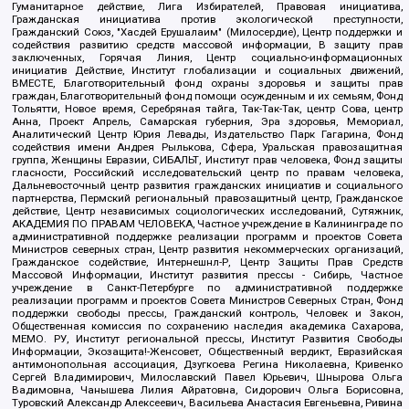
Гуманитарное действие, Лига Избирателей, Правовая инициатива,
Гражданская инициатива против экологической преступности,
Гражданский Союз, "Хасдей Ерушалаим" (Милосердие), Центр поддержки и
содействия развитию средств массовой информации, В защиту прав
заключенных, Горячая Линия, Центр социально-информационных
инициатив Действие, Институт глобализации и социальных движений,
ВМЕСТЕ, Благотворительный фонд охраны здоровья и защиты прав
граждан, Благотворительный фонд помощи осужденным и их семьям, Фонд
Тольятти, Новое время, Серебряная тайга, Так-Так-Так, центр Сова, центр
Анна, Проект Апрель, Самарская губерния, Эра здоровья, Мемориал,
Аналитический Центр Юрия Левады, Издательство Парк Гагарина, Фонд
содействия имени Андрея Рылькова, Сфера, Уральская правозащитная
группа, Женщины Евразии, СИБАЛЬТ, Институт прав человека, Фонд защиты
гласности, Российский исследовательский центр по правам человека,
Дальневосточный центр развития гражданских инициатив и социального
партнерства, Пермский региональный правозащитный центр, Гражданское
действие, Центр независимых социологических исследований, Сутяжник,
АКАДЕМИЯ ПО ПРАВАМ ЧЕЛОВЕКА, Частное учреждение в Калининграде по
административной поддержке реализации программ и проектов Совета
Министров северных стран, Центр развития некоммерческих организаций,
Гражданское содействие, Интернешнл-Р, Центр Защиты Прав Средств
Массовой Информации, Институт развития прессы - Сибирь, Частное
учреждение в Санкт-Петербурге по административной поддержке
реализации программ и проектов Совета Министров Северных Стран, Фонд
поддержки свободы прессы, Гражданский контроль, Человек и Закон,
Общественная комиссия по сохранению наследия академика Сахарова,
МЕМО. РУ, Институт региональной прессы, Институт Развития Свободы
Информации, Экозащита!-Женсовет, Общественный вердикт, Евразийская
антимонопольная ассоциация, Дзугкоева Регина Николаевна, Кривенко
Сергей Владимирович, Милославский Павел Юрьевич, Шнырова Ольга
Вадимовна, Чанышева Лилия Айратовна, Сидорович Ольга Борисовна,
Туровский Александр Алексеевич, Васильева Анастасия Евгеньевна, Ривина