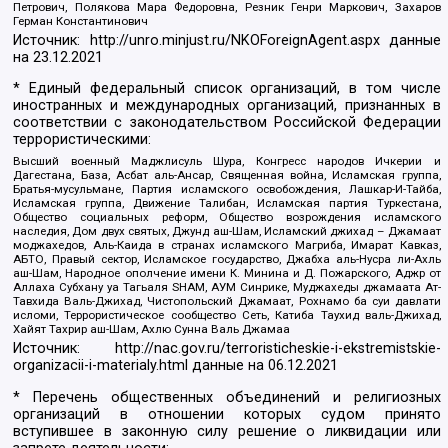
Петрович, Полякова Мара Федоровна, Резник Генри Маркович, Захаров
Герман Константинович
Источник:
http://unro.minjust.ru/NKOForeignAgent.aspx
данные
на
23.12.2021
* Единый федеральный список организаций, в том числе
иностранных и международных организаций, признанных в
соответствии с законодательством Российской Федерации
террористическими:
Высший военный Маджлисуль Шура, Конгресс народов Ичкерии и
Дагестана, База, Асбат аль-Ансар, Священная война, Исламская группа,
Братья-мусульмане, Партия исламского освобождения, Лашкар-И-Тайба,
Исламская группа, Движение Талибан, Исламская партия Туркестана,
Общество социальных реформ, Общество возрождения исламского
наследия, Дом двух святых, Джунд аш-Шам, Исламский джихад – Джамаат
моджахедов, Аль-Каида в странах исламского Магриба, Имарат Кавказ,
АБТО, Правый сектор, Исламское государство, Джабха аль-Нусра ли-Ахль
аш-Шам, Народное ополчение имени К. Минина и Д. Пожарского, Аджр от
Аллаха Субхану уа Тагьаля SHAM, АУМ Синрике, Муджахеды джамаата Ат-
Тавхида Валь-Джихад, Чистопольский Джамаат, Рохнамо ба суи давлати
исломи, Террористическое сообщество Сеть, Катиба Таухид валь-Джихад,
Хайят Тахрир аш-Шам, Ахлю Сунна Валь Джамаа
Источник:
http://nac.gov.ru/terroristicheskie-i-ekstremistskie-
organizacii-i-materialy.html
данные на
06.12.2021
* Перечень общественных объединений и религиозных
организаций в отношении которых судом принято
вступившее в законную силу решение о ликвидации или