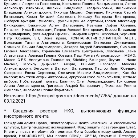
Кузьмина Людмила Гавриловна, Костылева Полина Владимировна, Лютов
Александр Иванович, Жилкин Владимир Владимирович, Жилинский
Владимир Александрович, Тихонов Михаил Сергеевич, Пискунов Сергей
Евгеньевич, Ковин Виталий Сергеевич, Кильтау Екатерина Викторовна,
Любарев Аркадий Ефимович, Гурман Юрий Альбертович, Грезев Александр
Викторович, Важенков Артем Валерьевич, Иванова София Юрьевна,
Пигалкин Илья Валерьевич, Петров Алексей Викторович, Егоров Владимир
Владимирович, Гусев Андрей Юрьевич, Смирнов Сергей Сергеевич, Верзилов
Петр Юрьевич, ЗП, Зона права, ЖУРНАЛИСТ-ИНОСТРАННЫЙ АГЕНТ,
Вольтская Татьяна Анатольевна, Клепиковская Екатерина Дмитриевна,
Сотников Даниил Владимирович, Захаров Андрей Вячеславович, Симонов
Евгений Алексеевич, Сурначева Елизавета Дмитриевна, Соловьева Елена
Анатольевна, Арапова Галина Юрьевна, Перл Роман Александрович, МЕМО,
Mason G.E.S. Anonymous Foundation, Stichting Bellingcat, Якутия – Наше
Мнение, Москоу диджитал медиа, РС-Балт, Заговора Максим
Александрович, Ветошкина Валерия Валерьевна, Павлов Иван Юрьевич,
Скворцова Елена Сергеевна, Оленичев Максим Владимирович, Как бы
инагент, Кочетков Игорь Викторович, Иркутский союз библиофилов, Честные
выборы, Нобелевский призыв, Еланчик Олег Александрович, Григорьева
Алина Александровна, Григорьев Андрей Валерьевич , Гималова Регина
Эмилевна, Хисамова Регина Фаритовна
Источник:
https://minjust.gov.ru/ru/documents/7755/
данные на
03.12.2021
* Сведения реестра НКО, выполняющих функции
иностранного агента:
Гражданин.Армия.Право, Нижегородский центр немецкой и европейской
культуры, Центр гендерных исследований, Фонд защиты прав граждан Штаб,
Институт права и публичной политики, Фонд борьбы с коррупцией, Альянс
врачей, НАСИЛИЮ.НЕТ, Мы против СПИДа, СВЕЧА, Открытый Петербург,