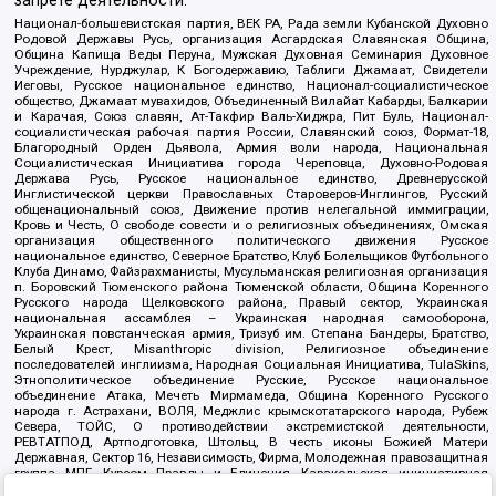
запрете деятельности:
Национал-большевистская партия, ВЕК РА, Рада земли Кубанской Духовно
Родовой Державы Русь, организация Асгардская Славянская Община,
Община Капища Веды Перуна, Мужская Духовная Семинария Духовное
Учреждение, Нурджулар, К Богодержавию, Таблиги Джамаат, Свидетели
Иеговы, Русское национальное единство, Национал-социалистическое
общество, Джамаат мувахидов, Объединенный Вилайат Кабарды, Балкарии
и Карачая, Союз славян, Ат-Такфир Валь-Хиджра, Пит Буль, Национал-
социалистическая рабочая партия России, Славянский союз, Формат-18,
Благородный Орден Дьявола, Армия воли народа, Национальная
Социалистическая Инициатива города Череповца, Духовно-Родовая
Держава Русь, Русское национальное единство, Древнерусской
Инглистической церкви Православных Староверов-Инглингов, Русский
общенациональный союз, Движение против нелегальной иммиграции,
Кровь и Честь, О свободе совести и о религиозных объединениях, Омская
организация общественного политического движения Русское
национальное единство, Северное Братство, Клуб Болельщиков Футбольного
Клуба Динамо, Файзрахманисты, Мусульманская религиозная организация
п. Боровский Тюменского района Тюменской области, Община Коренного
Русского народа Щелковского района, Правый сектор, Украинская
национальная ассамблея – Украинская народная самооборона,
Украинская повстанческая армия, Тризуб им. Степана Бандеры, Братство,
Белый Крест, Misanthropic division, Религиозное объединение
последователей инглиизма, Народная Социальная Инициатива, TulaSkins,
Этнополитическое объединение Русские, Русское национальное
объединение Атака, Мечеть Мирмамеда, Община Коренного Русского
народа г. Астрахани, ВОЛЯ, Меджлис крымскотатарского народа, Рубеж
Севера, ТОЙС, О противодействии экстремистской деятельности,
РЕВТАТПОД, Артподготовка, Штольц, В честь иконы Божией Матери
Державная, Сектор 16, Независимость, Фирма, Молодежная правозащитная
группа МПГ, Курсом Правды и Единения, Каракольская инициативная
группа, Автоград Крю, Союз Славянских Сил Руси, Алля-Аят,