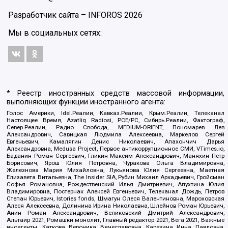
Разработчик сайта –
INFOROS
2026
Мы в социальных сетях:
* Реестр иностранных средств массовой информации,
выполняющих функции иностранного агента:
Голос Америки, Idel.Реалии, Кавказ.Реалии, Крым.Реалии, Телеканал
Настоящее Время, Azatliq Radiosi, PCE/PC, Сибирь.Реалии, Фактограф,
Север.Реалии, Радио Свобода, MEDIUM-ORIENT, Пономарев Лев
Александрович, Савицкая Людмила Алексеевна, Маркелов Сергей
Евгеньевич, Камалягин Денис Николаевич, Апахончич Дарья
Александровна, Medusa Project, Первое антикоррупционное СМИ, VTimes.io,
Баданин Роман Сергеевич, Гликин Максим Александрович, Маняхин Петр
Борисович, Ярош Юлия Петровна, Чуракова Ольга Владимировна,
Железнова Мария Михайловна, Лукьянова Юлия Сергеевна, Маетная
Елизавета Витальевна, The Insider SIA, Рубин Михаил Аркадьевич, Гройсман
Софья Романовна, Рождественский Илья Дмитриевич, Апухтина Юлия
Владимировна, Постернак Алексей Евгеньевич, Телеканал Дождь, Петров
Степан Юрьевич, Istories fonds, Шмагун Олеся Валентиновна, Мароховская
Алеся Алексеевна, Долинина Ирина Николаевна, Шлейнов Роман Юрьевич,
Анин Роман Александрович, Великовский Дмитрий Александрович,
Альтаир 2021, Ромашки монолит, Главный редактор 2021, Вега 2021, Важные
иноагенты, Каткова Вероника Вячеславовна, Карезина Инна Павловна,