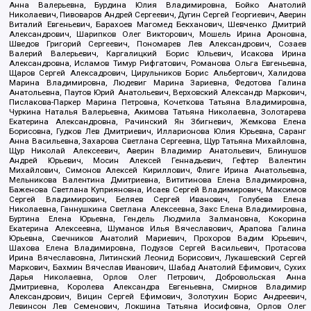
Анна Валерьевна, Бурдина Юлия Владимировна, Бойко Анатолий
Николаевич, Пивоваров Андрей Сергеевич, Дугин Сергей Георгиевич, Аверин
Виталий Евгеньевич, Барахоев Магомед Бекханович, Шевченко Дмитрий
Александрович, Шарипков Олег Викторович, Мошель Ирина Ароновна,
Шведов Григорий Сергеевич, Пономарев Лев Александрович, Созаев
Валерий Валерьевич, Каргалицкий Борис Юльевич, Исакова Ирина
Александровна, Исламов Тимур Рифгатович, Романова Ольга Евгеньевна,
Щаров Сергей Алексадрович, Цирульников Борис Альбертович, Халидова
Марина Владимировна, Людевиг Марина Зариевна, Федотова Галина
Анатольевна, Паутов Юрий Анатольевич, Верховский Александр Маркович,
Пислакова-Паркер Марина Петровна, Кочеткова Татьяна Владимировна,
Чуркина Наталья Валерьевна, Акимова Татьяна Николаевна, Золотарева
Екатерина Александровна, Рачинский Ян Збигневич, Жемкова Елена
Борисовна, Гудков Лев Дмитриевич, Илларионова Юлия Юрьевна, Саранг
Анна Васильевна, Захарова Светлана Сергеевна, Щур Татьяна Михайловна,
Щур Николай Алексеевич, Аверин Владимир Анатольевич, Блинушов
Андрей Юрьевич, Мосин Алексей Геннадьевич, Гефтер Валентин
Михайлович, Симонов Алексей Кириллович, Флиге Ирина Анатольевна,
Мельникова Валентина Дмитриевна, Вититинова Елена Владимировна,
Баженова Светлана Куприяновна, Исаев Сергей Владимирович, Максимов
Сергей Владимирович, Беляев Сергей Иванович, Голубева Елена
Николаевна, Ганнушкина Светлана Алексеевна, Закс Елена Владимировна,
Буртина Елена Юрьевна, Гендель Людмила Залмановна, Кокорина
Екатерина Алексеевна, Шуманов Илья Вячеславович, Арапова Галина
Юрьевна, Свечников Анатолий Мариевич, Прохоров Вадим Юрьевич,
Шахова Елена Владимировна, Подузов Сергей Васильевич, Протасова
Ирина Вячеславовна, Литинский Леонид Борисович, Лукашевский Сергей
Маркович, Бахмин Вячеслав Иванович, Шабад Анатолий Ефимович, Сухих
Дарья Николаевна, Орлов Олег Петрович, Добровольская Анна
Дмитриевна, Королева Александра Евгеньевна, Смирнов Владимир
Александрович, Вицин Сергей Ефимович, Золотухин Борис Андреевич,
Левинсон Лев Семенович, Локшина Татьяна Иосифовна, Орлов Олег