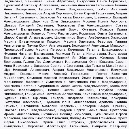
Вадимовна, Чанышева Лилия Айратовна, Сидорович Ольга Борисовна,
Туровский Александр Алексеевич, Васильева Анастасия Евгеньевна, Ривина
Анна Валерьевна, Бурдина Юлия Владимировна, Бойко Анатолий
Николаевич, Пивоваров Андрей Сергеевич, Дугин Сергей Георгиевич, Аверин
Виталий Евгеньевич, Барахоев Магомед Бекханович, Шевченко Дмитрий
Александрович, Шарипков Олег Викторович, Мошель Ирина Ароновна,
Шведов Григорий Сергеевич, Пономарев Лев Александрович, Созаев
Валерий Валерьевич, Каргалицкий Борис Юльевич, Исакова Ирина
Александровна, Исламов Тимур Рифгатович, Романова Ольга Евгеньевна,
Щаров Сергей Алексадрович, Цирульников Борис Альбертович, Халидова
Марина Владимировна, Людевиг Марина Зариевна, Федотова Галина
Анатольевна, Паутов Юрий Анатольевич, Верховский Александр Маркович,
Пислакова-Паркер Марина Петровна, Кочеткова Татьяна Владимировна,
Чуркина Наталья Валерьевна, Акимова Татьяна Николаевна, Золотарева
Екатерина Александровна, Рачинский Ян Збигневич, Жемкова Елена
Борисовна, Гудков Лев Дмитриевич, Илларионова Юлия Юрьевна, Саранг
Анна Васильевна, Захарова Светлана Сергеевна, Щур Татьяна Михайловна,
Щур Николай Алексеевич, Аверин Владимир Анатольевич, Блинушов
Андрей Юрьевич, Мосин Алексей Геннадьевич, Гефтер Валентин
Михайлович, Симонов Алексей Кириллович, Флиге Ирина Анатольевна,
Мельникова Валентина Дмитриевна, Вититинова Елена Владимировна,
Баженова Светлана Куприяновна, Исаев Сергей Владимирович, Максимов
Сергей Владимирович, Беляев Сергей Иванович, Голубева Елена
Николаевна, Ганнушкина Светлана Алексеевна, Закс Елена Владимировна,
Буртина Елена Юрьевна, Гендель Людмила Залмановна, Кокорина
Екатерина Алексеевна, Шуманов Илья Вячеславович, Арапова Галина
Юрьевна, Свечников Анатолий Мариевич, Прохоров Вадим Юрьевич,
Шахова Елена Владимировна, Подузов Сергей Васильевич, Протасова
Ирина Вячеславовна, Литинский Леонид Борисович, Лукашевский Сергей
Маркович, Бахмин Вячеслав Иванович, Шабад Анатолий Ефимович, Сухих
Дарья Николаевна, Орлов Олег Петрович, Добровольская Анна
Дмитриевна, Королева Александра Евгеньевна, Смирнов Владимир