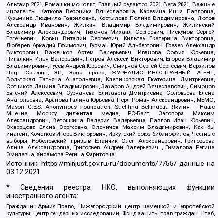
Альтаир 2021, Ромашки монолит, Главный редактор 2021, Вега 2021, Важные
иноагенты, Каткова Вероника Вячеславовна, Карезина Инна Павловна,
Кузьмина Людмила Гавриловна, Костылева Полина Владимировна, Лютов
Александр Иванович, Жилкин Владимир Владимирович, Жилинский
Владимир Александрович, Тихонов Михаил Сергеевич, Пискунов Сергей
Евгеньевич, Ковин Виталий Сергеевич, Кильтау Екатерина Викторовна,
Любарев Аркадий Ефимович, Гурман Юрий Альбертович, Грезев Александр
Викторович, Важенков Артем Валерьевич, Иванова София Юрьевна,
Пигалкин Илья Валерьевич, Петров Алексей Викторович, Егоров Владимир
Владимирович, Гусев Андрей Юрьевич, Смирнов Сергей Сергеевич, Верзилов
Петр Юрьевич, ЗП, Зона права, ЖУРНАЛИСТ-ИНОСТРАННЫЙ АГЕНТ,
Вольтская Татьяна Анатольевна, Клепиковская Екатерина Дмитриевна,
Сотников Даниил Владимирович, Захаров Андрей Вячеславович, Симонов
Евгений Алексеевич, Сурначева Елизавета Дмитриевна, Соловьева Елена
Анатольевна, Арапова Галина Юрьевна, Перл Роман Александрович, МЕМО,
Mason G.E.S. Anonymous Foundation, Stichting Bellingcat, Якутия – Наше
Мнение, Москоу диджитал медиа, РС-Балт, Заговора Максим
Александрович, Ветошкина Валерия Валерьевна, Павлов Иван Юрьевич,
Скворцова Елена Сергеевна, Оленичев Максим Владимирович, Как бы
инагент, Кочетков Игорь Викторович, Иркутский союз библиофилов, Честные
выборы, Нобелевский призыв, Еланчик Олег Александрович, Григорьева
Алина Александровна, Григорьев Андрей Валерьевич , Гималова Регина
Эмилевна, Хисамова Регина Фаритовна
Источник:
https://minjust.gov.ru/ru/documents/7755/
данные на
03.12.2021
* Сведения реестра НКО, выполняющих функции
иностранного агента:
Гражданин.Армия.Право, Нижегородский центр немецкой и европейской
культуры, Центр гендерных исследований, Фонд защиты прав граждан Штаб,