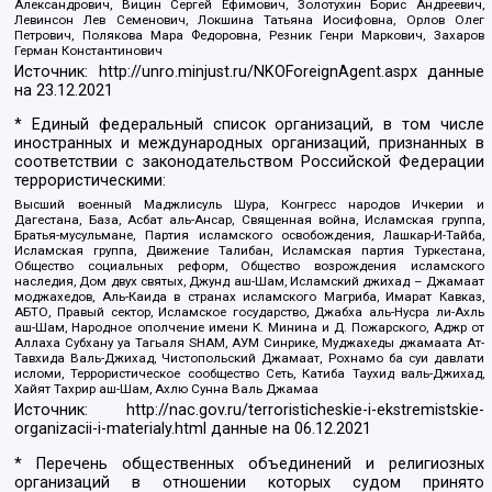
Александрович, Вицин Сергей Ефимович, Золотухин Борис Андреевич,
Левинсон Лев Семенович, Локшина Татьяна Иосифовна, Орлов Олег
Петрович, Полякова Мара Федоровна, Резник Генри Маркович, Захаров
Герман Константинович
Источник:
http://unro.minjust.ru/NKOForeignAgent.aspx
данные
на
23.12.2021
* Единый федеральный список организаций, в том числе
иностранных и международных организаций, признанных в
соответствии с законодательством Российской Федерации
террористическими:
Высший военный Маджлисуль Шура, Конгресс народов Ичкерии и
Дагестана, База, Асбат аль-Ансар, Священная война, Исламская группа,
Братья-мусульмане, Партия исламского освобождения, Лашкар-И-Тайба,
Исламская группа, Движение Талибан, Исламская партия Туркестана,
Общество социальных реформ, Общество возрождения исламского
наследия, Дом двух святых, Джунд аш-Шам, Исламский джихад – Джамаат
моджахедов, Аль-Каида в странах исламского Магриба, Имарат Кавказ,
АБТО, Правый сектор, Исламское государство, Джабха аль-Нусра ли-Ахль
аш-Шам, Народное ополчение имени К. Минина и Д. Пожарского, Аджр от
Аллаха Субхану уа Тагьаля SHAM, АУМ Синрике, Муджахеды джамаата Ат-
Тавхида Валь-Джихад, Чистопольский Джамаат, Рохнамо ба суи давлати
исломи, Террористическое сообщество Сеть, Катиба Таухид валь-Джихад,
Хайят Тахрир аш-Шам, Ахлю Сунна Валь Джамаа
Источник:
http://nac.gov.ru/terroristicheskie-i-ekstremistskie-
organizacii-i-materialy.html
данные на
06.12.2021
* Перечень общественных объединений и религиозных
организаций в отношении которых судом принято