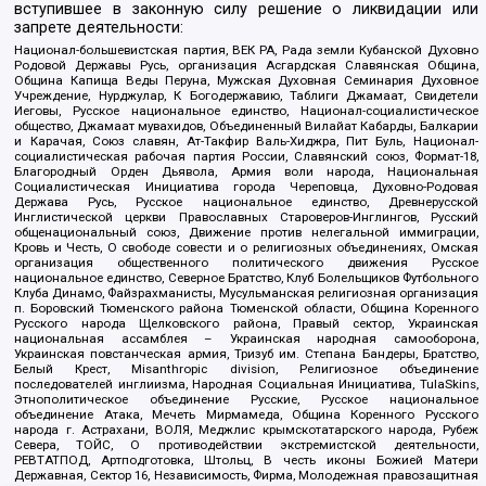
вступившее в законную силу решение о ликвидации или
запрете деятельности:
Национал-большевистская партия, ВЕК РА, Рада земли Кубанской Духовно
Родовой Державы Русь, организация Асгардская Славянская Община,
Община Капища Веды Перуна, Мужская Духовная Семинария Духовное
Учреждение, Нурджулар, К Богодержавию, Таблиги Джамаат, Свидетели
Иеговы, Русское национальное единство, Национал-социалистическое
общество, Джамаат мувахидов, Объединенный Вилайат Кабарды, Балкарии
и Карачая, Союз славян, Ат-Такфир Валь-Хиджра, Пит Буль, Национал-
социалистическая рабочая партия России, Славянский союз, Формат-18,
Благородный Орден Дьявола, Армия воли народа, Национальная
Социалистическая Инициатива города Череповца, Духовно-Родовая
Держава Русь, Русское национальное единство, Древнерусской
Инглистической церкви Православных Староверов-Инглингов, Русский
общенациональный союз, Движение против нелегальной иммиграции,
Кровь и Честь, О свободе совести и о религиозных объединениях, Омская
организация общественного политического движения Русское
национальное единство, Северное Братство, Клуб Болельщиков Футбольного
Клуба Динамо, Файзрахманисты, Мусульманская религиозная организация
п. Боровский Тюменского района Тюменской области, Община Коренного
Русского народа Щелковского района, Правый сектор, Украинская
национальная ассамблея – Украинская народная самооборона,
Украинская повстанческая армия, Тризуб им. Степана Бандеры, Братство,
Белый Крест, Misanthropic division, Религиозное объединение
последователей инглиизма, Народная Социальная Инициатива, TulaSkins,
Этнополитическое объединение Русские, Русское национальное
объединение Атака, Мечеть Мирмамеда, Община Коренного Русского
народа г. Астрахани, ВОЛЯ, Меджлис крымскотатарского народа, Рубеж
Севера, ТОЙС, О противодействии экстремистской деятельности,
РЕВТАТПОД, Артподготовка, Штольц, В честь иконы Божией Матери
Державная, Сектор 16, Независимость, Фирма, Молодежная правозащитная