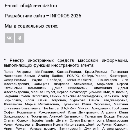
E-mail: info@na-vodakh.ru
Разработчик сайта –
INFOROS
2026
Мы в социальных сетях:
* Реестр иностранных средств массовой информации,
выполняющих функции иностранного агента:
Голос Америки, Idel.Реалии, Кавказ.Реалии, Крым.Реалии, Телеканал
Настоящее Время, Azatliq Radiosi, PCE/PC, Сибирь.Реалии, Фактограф,
Север.Реалии, Радио Свобода, MEDIUM-ORIENT, Пономарев Лев
Александрович, Савицкая Людмила Алексеевна, Маркелов Сергей
Евгеньевич, Камалягин Денис Николаевич, Апахончич Дарья
Александровна, Medusa Project, Первое антикоррупционное СМИ, VTimes.io,
Баданин Роман Сергеевич, Гликин Максим Александрович, Маняхин Петр
Борисович, Ярош Юлия Петровна, Чуракова Ольга Владимировна,
Железнова Мария Михайловна, Лукьянова Юлия Сергеевна, Маетная
Елизавета Витальевна, The Insider SIA, Рубин Михаил Аркадьевич, Гройсман
Софья Романовна, Рождественский Илья Дмитриевич, Апухтина Юлия
Владимировна, Постернак Алексей Евгеньевич, Телеканал Дождь, Петров
Степан Юрьевич, Istories fonds, Шмагун Олеся Валентиновна, Мароховская
Алеся Алексеевна, Долинина Ирина Николаевна, Шлейнов Роман Юрьевич,
Анин Роман Александрович, Великовский Дмитрий Александрович,