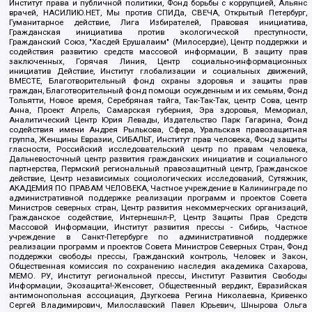
Институт права и публичной политики, Фонд борьбы с коррупцией, Альянс
врачей, НАСИЛИЮ.НЕТ, Мы против СПИДа, СВЕЧА, Открытый Петербург,
Гуманитарное действие, Лига Избирателей, Правовая инициатива,
Гражданская инициатива против экологической преступности,
Гражданский Союз, "Хасдей Ерушалаим" (Милосердие), Центр поддержки и
содействия развитию средств массовой информации, В защиту прав
заключенных, Горячая Линия, Центр социально-информационных
инициатив Действие, Институт глобализации и социальных движений,
ВМЕСТЕ, Благотворительный фонд охраны здоровья и защиты прав
граждан, Благотворительный фонд помощи осужденным и их семьям, Фонд
Тольятти, Новое время, Серебряная тайга, Так-Так-Так, центр Сова, центр
Анна, Проект Апрель, Самарская губерния, Эра здоровья, Мемориал,
Аналитический Центр Юрия Левады, Издательство Парк Гагарина, Фонд
содействия имени Андрея Рылькова, Сфера, Уральская правозащитная
группа, Женщины Евразии, СИБАЛЬТ, Институт прав человека, Фонд защиты
гласности, Российский исследовательский центр по правам человека,
Дальневосточный центр развития гражданских инициатив и социального
партнерства, Пермский региональный правозащитный центр, Гражданское
действие, Центр независимых социологических исследований, Сутяжник,
АКАДЕМИЯ ПО ПРАВАМ ЧЕЛОВЕКА, Частное учреждение в Калининграде по
административной поддержке реализации программ и проектов Совета
Министров северных стран, Центр развития некоммерческих организаций,
Гражданское содействие, Интернешнл-Р, Центр Защиты Прав Средств
Массовой Информации, Институт развития прессы - Сибирь, Частное
учреждение в Санкт-Петербурге по административной поддержке
реализации программ и проектов Совета Министров Северных Стран, Фонд
поддержки свободы прессы, Гражданский контроль, Человек и Закон,
Общественная комиссия по сохранению наследия академика Сахарова,
МЕМО. РУ, Институт региональной прессы, Институт Развития Свободы
Информации, Экозащита!-Женсовет, Общественный вердикт, Евразийская
антимонопольная ассоциация, Дзугкоева Регина Николаевна, Кривенко
Сергей Владимирович, Милославский Павел Юрьевич, Шнырова Ольга