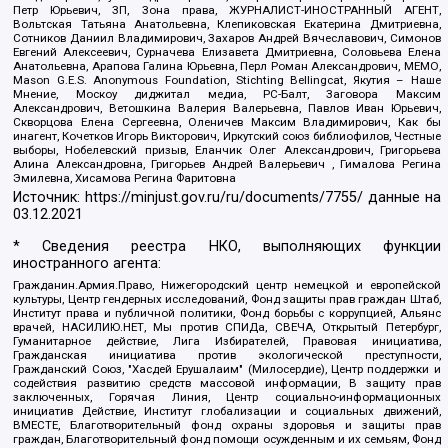
Петр Юрьевич, ЗП, Зона права, ЖУРНАЛИСТ-ИНОСТРАННЫЙ АГЕНТ,
Вольтская Татьяна Анатольевна, Клепиковская Екатерина Дмитриевна,
Сотников Даниил Владимирович, Захаров Андрей Вячеславович, Симонов
Евгений Алексеевич, Сурначева Елизавета Дмитриевна, Соловьева Елена
Анатольевна, Арапова Галина Юрьевна, Перл Роман Александрович, МЕМО,
Mason G.E.S. Anonymous Foundation, Stichting Bellingcat, Якутия – Наше
Мнение, Москоу диджитал медиа, РС-Балт, Заговора Максим
Александрович, Ветошкина Валерия Валерьевна, Павлов Иван Юрьевич,
Скворцова Елена Сергеевна, Оленичев Максим Владимирович, Как бы
инагент, Кочетков Игорь Викторович, Иркутский союз библиофилов, Честные
выборы, Нобелевский призыв, Еланчик Олег Александрович, Григорьева
Алина Александровна, Григорьев Андрей Валерьевич , Гималова Регина
Эмилевна, Хисамова Регина Фаритовна
Источник:
https://minjust.gov.ru/ru/documents/7755/
данные на
03.12.2021
* Сведения реестра НКО, выполняющих функции
иностранного агента:
Гражданин.Армия.Право, Нижегородский центр немецкой и европейской
культуры, Центр гендерных исследований, Фонд защиты прав граждан Штаб,
Институт права и публичной политики, Фонд борьбы с коррупцией, Альянс
врачей, НАСИЛИЮ.НЕТ, Мы против СПИДа, СВЕЧА, Открытый Петербург,
Гуманитарное действие, Лига Избирателей, Правовая инициатива,
Гражданская инициатива против экологической преступности,
Гражданский Союз, "Хасдей Ерушалаим" (Милосердие), Центр поддержки и
содействия развитию средств массовой информации, В защиту прав
заключенных, Горячая Линия, Центр социально-информационных
инициатив Действие, Институт глобализации и социальных движений,
ВМЕСТЕ, Благотворительный фонд охраны здоровья и защиты прав
граждан, Благотворительный фонд помощи осужденным и их семьям, Фонд