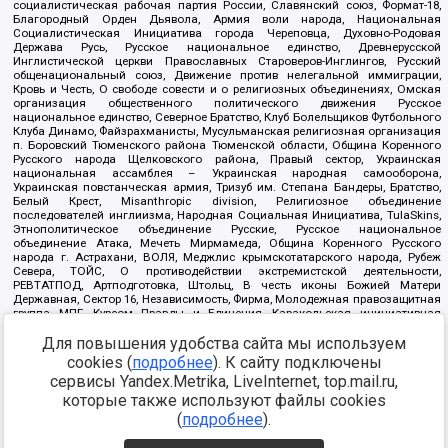
социалистическая рабочая партия России, Славянский союз, Формат-18,
Благородный Орден Дьявола, Армия воли народа, Национальная
Социалистическая Инициатива города Череповца, Духовно-Родовая
Держава Русь, Русское национальное единство, Древнерусской
Инглистической церкви Православных Староверов-Инглингов, Русский
общенациональный союз, Движение против нелегальной иммиграции,
Кровь и Честь, О свободе совести и о религиозных объединениях, Омская
организация общественного политического движения Русское
национальное единство, Северное Братство, Клуб Болельщиков Футбольного
Клуба Динамо, Файзрахманисты, Мусульманская религиозная организация
п. Боровский Тюменского района Тюменской области, Община Коренного
Русского народа Щелковского района, Правый сектор, Украинская
национальная ассамблея – Украинская народная самооборона,
Украинская повстанческая армия, Тризуб им. Степана Бандеры, Братство,
Белый Крест, Misanthropic division, Религиозное объединение
последователей инглиизма, Народная Социальная Инициатива, TulaSkins,
Этнополитическое объединение Русские, Русское национальное
объединение Атака, Мечеть Мирмамеда, Община Коренного Русского
народа г. Астрахани, ВОЛЯ, Меджлис крымскотатарского народа, Рубеж
Севера, ТОЙС, О противодействии экстремистской деятельности,
РЕВТАТПОД, Артподготовка, Штольц, В честь иконы Божией Матери
Державная, Сектор 16, Независимость, Фирма, Молодежная правозащитная
группа МПГ, Курсом Правды и Единения, Каракольская инициативная
группа, Автоград Крю, Союз Славянских Сил Руси, Алля-Аят,
Для повышения удобства сайта мы используем
Благотворительный пансионат Ак Умут, Русская республика Русь,
Арестантское уголовное единство, Башкорт, Нация и свобода, W.H.С., Фалунь
cookies (
подробнее
). К сайту подключены
Дафа, Иртыш Ultras, Русский Патриотический клуб-Новокузнецк/РПК,
сервисы Yandex.Metrika, LiveInternet, top.mail.ru,
Сибирский державный союз, Фонд борьбы с коррупцией, Фонд защиты прав
граждан, Штабы Навального, Совет граждан СССР Прикубанского округа г.
которые также используют файлы cookies
Краснодара
(
подробнее
).
Источник:
https://minjust.gov.ru/ru/documents/7822/
данные на