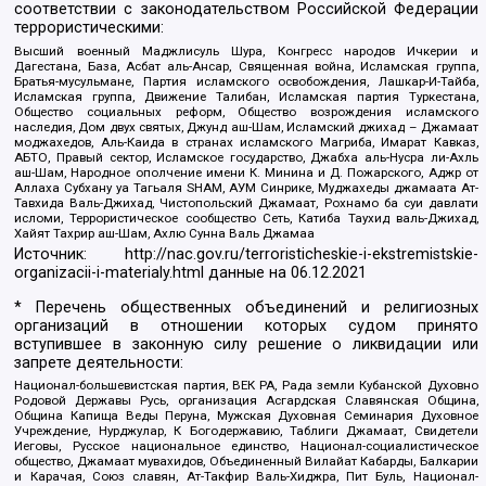
соответствии с законодательством Российской Федерации
террористическими:
Высший военный Маджлисуль Шура, Конгресс народов Ичкерии и
Дагестана, База, Асбат аль-Ансар, Священная война, Исламская группа,
Братья-мусульмане, Партия исламского освобождения, Лашкар-И-Тайба,
Исламская группа, Движение Талибан, Исламская партия Туркестана,
Общество социальных реформ, Общество возрождения исламского
наследия, Дом двух святых, Джунд аш-Шам, Исламский джихад – Джамаат
моджахедов, Аль-Каида в странах исламского Магриба, Имарат Кавказ,
АБТО, Правый сектор, Исламское государство, Джабха аль-Нусра ли-Ахль
аш-Шам, Народное ополчение имени К. Минина и Д. Пожарского, Аджр от
Аллаха Субхану уа Тагьаля SHAM, АУМ Синрике, Муджахеды джамаата Ат-
Тавхида Валь-Джихад, Чистопольский Джамаат, Рохнамо ба суи давлати
исломи, Террористическое сообщество Сеть, Катиба Таухид валь-Джихад,
Хайят Тахрир аш-Шам, Ахлю Сунна Валь Джамаа
Источник:
http://nac.gov.ru/terroristicheskie-i-ekstremistskie-
organizacii-i-materialy.html
данные на
06.12.2021
* Перечень общественных объединений и религиозных
организаций в отношении которых судом принято
вступившее в законную силу решение о ликвидации или
запрете деятельности:
Национал-большевистская партия, ВЕК РА, Рада земли Кубанской Духовно
Родовой Державы Русь, организация Асгардская Славянская Община,
Община Капища Веды Перуна, Мужская Духовная Семинария Духовное
Учреждение, Нурджулар, К Богодержавию, Таблиги Джамаат, Свидетели
Иеговы, Русское национальное единство, Национал-социалистическое
общество, Джамаат мувахидов, Объединенный Вилайат Кабарды, Балкарии
и Карачая, Союз славян, Ат-Такфир Валь-Хиджра, Пит Буль, Национал-