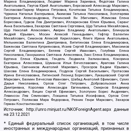
Марина Владимировна, Людевиг Марина Зариевна, Федотова Галина
Анатольевна, Паутов Юрий Анатольевич, Верховский Александр Маркович,
Пислакова-Паркер Марина Петровна, Кочеткова Татьяна Владимировна,
Чуркина Наталья Валерьевна, Акимова Татьяна Николаевна, Золотарева
Екатерина Александровна, Рачинский Ян Збигневич, Жемкова Елена
Борисовна, Гудков Лев Дмитриевич, Илларионова Юлия Юрьевна, Саранг
Анна Васильевна, Захарова Светлана Сергеевна, Щур Татьяна Михайловна,
Щур Николай Алексеевич, Аверин Владимир Анатольевич, Блинушов
Андрей Юрьевич, Мосин Алексей Геннадьевич, Гефтер Валентин
Михайлович, Симонов Алексей Кириллович, Флиге Ирина Анатольевна,
Мельникова Валентина Дмитриевна, Вититинова Елена Владимировна,
Баженова Светлана Куприяновна, Исаев Сергей Владимирович, Максимов
Сергей Владимирович, Беляев Сергей Иванович, Голубева Елена
Николаевна, Ганнушкина Светлана Алексеевна, Закс Елена Владимировна,
Буртина Елена Юрьевна, Гендель Людмила Залмановна, Кокорина
Екатерина Алексеевна, Шуманов Илья Вячеславович, Арапова Галина
Юрьевна, Свечников Анатолий Мариевич, Прохоров Вадим Юрьевич,
Шахова Елена Владимировна, Подузов Сергей Васильевич, Протасова
Ирина Вячеславовна, Литинский Леонид Борисович, Лукашевский Сергей
Маркович, Бахмин Вячеслав Иванович, Шабад Анатолий Ефимович, Сухих
Дарья Николаевна, Орлов Олег Петрович, Добровольская Анна
Дмитриевна, Королева Александра Евгеньевна, Смирнов Владимир
Александрович, Вицин Сергей Ефимович, Золотухин Борис Андреевич,
Левинсон Лев Семенович, Локшина Татьяна Иосифовна, Орлов Олег
Петрович, Полякова Мара Федоровна, Резник Генри Маркович, Захаров
Герман Константинович
Источник:
http://unro.minjust.ru/NKOForeignAgent.aspx
данные
на
23.12.2021
* Единый федеральный список организаций, в том числе
иностранных и международных организаций, признанных в