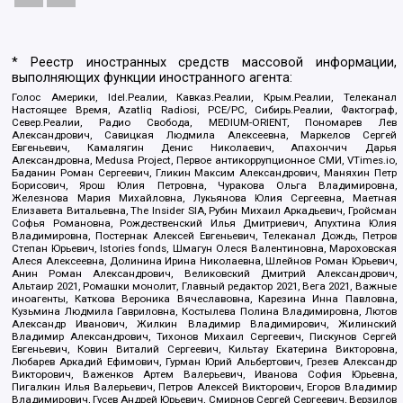
* Реестр иностранных средств массовой информации,
выполняющих функции иностранного агента:
Голос Америки, Idel.Реалии, Кавказ.Реалии, Крым.Реалии, Телеканал
Настоящее Время, Azatliq Radiosi, PCE/PC, Сибирь.Реалии, Фактограф,
Север.Реалии, Радио Свобода, MEDIUM-ORIENT, Пономарев Лев
Александрович, Савицкая Людмила Алексеевна, Маркелов Сергей
Евгеньевич, Камалягин Денис Николаевич, Апахончич Дарья
Александровна, Medusa Project, Первое антикоррупционное СМИ, VTimes.io,
Баданин Роман Сергеевич, Гликин Максим Александрович, Маняхин Петр
Борисович, Ярош Юлия Петровна, Чуракова Ольга Владимировна,
Железнова Мария Михайловна, Лукьянова Юлия Сергеевна, Маетная
Елизавета Витальевна, The Insider SIA, Рубин Михаил Аркадьевич, Гройсман
Софья Романовна, Рождественский Илья Дмитриевич, Апухтина Юлия
Владимировна, Постернак Алексей Евгеньевич, Телеканал Дождь, Петров
Степан Юрьевич, Istories fonds, Шмагун Олеся Валентиновна, Мароховская
Алеся Алексеевна, Долинина Ирина Николаевна, Шлейнов Роман Юрьевич,
Анин Роман Александрович, Великовский Дмитрий Александрович,
Альтаир 2021, Ромашки монолит, Главный редактор 2021, Вега 2021, Важные
иноагенты, Каткова Вероника Вячеславовна, Карезина Инна Павловна,
Кузьмина Людмила Гавриловна, Костылева Полина Владимировна, Лютов
Александр Иванович, Жилкин Владимир Владимирович, Жилинский
Владимир Александрович, Тихонов Михаил Сергеевич, Пискунов Сергей
Евгеньевич, Ковин Виталий Сергеевич, Кильтау Екатерина Викторовна,
Любарев Аркадий Ефимович, Гурман Юрий Альбертович, Грезев Александр
Викторович, Важенков Артем Валерьевич, Иванова София Юрьевна,
Пигалкин Илья Валерьевич, Петров Алексей Викторович, Егоров Владимир
Владимирович, Гусев Андрей Юрьевич, Смирнов Сергей Сергеевич, Верзилов