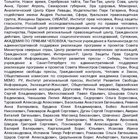
Тольятти, Новое время, Серебряная тайга, Так-Так-Так, центр Сова, центр
Анна, Проект Апрель, Самарская губерния, Эра здоровья, Мемориал,
Аналитический Центр Юрия Левады, Издательство Парк Гагарина, Фонд
содействия имени Андрея Рылькова, Сфера, Уральская правозащитная
группа, Женщины Евразии, СИБАЛЬТ, Институт прав человека, Фонд защиты
гласности, Российский исследовательский центр по правам человека,
Дальневосточный центр развития гражданских инициатив и социального
партнерства, Пермский региональный правозащитный центр, Гражданское
действие, Центр независимых социологических исследований, Сутяжник,
АКАДЕМИЯ ПО ПРАВАМ ЧЕЛОВЕКА, Частное учреждение в Калининграде по
административной поддержке реализации программ и проектов Совета
Министров северных стран, Центр развития некоммерческих организаций,
Гражданское содействие, Интернешнл-Р, Центр Защиты Прав Средств
Массовой Информации, Институт развития прессы - Сибирь, Частное
учреждение в Санкт-Петербурге по административной поддержке
реализации программ и проектов Совета Министров Северных Стран, Фонд
поддержки свободы прессы, Гражданский контроль, Человек и Закон,
Общественная комиссия по сохранению наследия академика Сахарова,
МЕМО. РУ, Институт региональной прессы, Институт Развития Свободы
Информации, Экозащита!-Женсовет, Общественный вердикт, Евразийская
антимонопольная ассоциация, Дзугкоева Регина Николаевна, Кривенко
Сергей Владимирович, Милославский Павел Юрьевич, Шнырова Ольга
Вадимовна, Чанышева Лилия Айратовна, Сидорович Ольга Борисовна,
Туровский Александр Алексеевич, Васильева Анастасия Евгеньевна, Ривина
Анна Валерьевна, Бурдина Юлия Владимировна, Бойко Анатолий
Николаевич, Пивоваров Андрей Сергеевич, Дугин Сергей Георгиевич, Аверин
Виталий Евгеньевич, Барахоев Магомед Бекханович, Шевченко Дмитрий
Александрович, Шарипков Олег Викторович, Мошель Ирина Ароновна,
Шведов Григорий Сергеевич, Пономарев Лев Александрович, Созаев
Валерий Валерьевич, Каргалицкий Борис Юльевич, Исакова Ирина
Александровна, Исламов Тимур Рифгатович, Романова Ольга Евгеньевна,
Щаров Сергей Алексадрович, Цирульников Борис Альбертович, Халидова