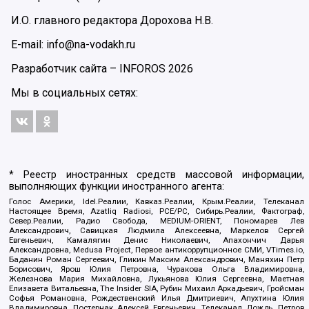
И.О. главного редактора Дорохова Н.В.
E-mail: info@na-vodakh.ru
Разработчик сайта –
INFOROS
2026
Мы в социальных сетях:
* Реестр иностранных средств массовой информации,
выполняющих функции иностранного агента:
Голос Америки, Idel.Реалии, Кавказ.Реалии, Крым.Реалии, Телеканал
Настоящее Время, Azatliq Radiosi, PCE/PC, Сибирь.Реалии, Фактограф,
Север.Реалии, Радио Свобода, MEDIUM-ORIENT, Пономарев Лев
Александрович, Савицкая Людмила Алексеевна, Маркелов Сергей
Евгеньевич, Камалягин Денис Николаевич, Апахончич Дарья
Александровна, Medusa Project, Первое антикоррупционное СМИ, VTimes.io,
Баданин Роман Сергеевич, Гликин Максим Александрович, Маняхин Петр
Борисович, Ярош Юлия Петровна, Чуракова Ольга Владимировна,
Железнова Мария Михайловна, Лукьянова Юлия Сергеевна, Маетная
Елизавета Витальевна, The Insider SIA, Рубин Михаил Аркадьевич, Гройсман
Софья Романовна, Рождественский Илья Дмитриевич, Апухтина Юлия
Владимировна, Постернак Алексей Евгеньевич, Телеканал Дождь, Петров