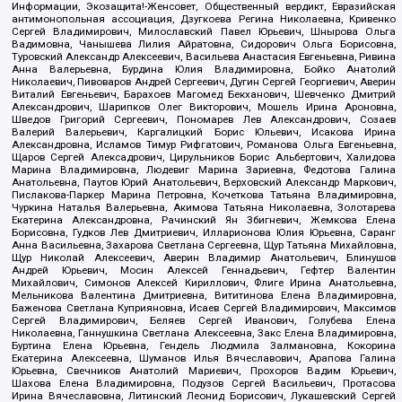
Информации, Экозащита!-Женсовет, Общественный вердикт, Евразийская
антимонопольная ассоциация, Дзугкоева Регина Николаевна, Кривенко
Сергей Владимирович, Милославский Павел Юрьевич, Шнырова Ольга
Вадимовна, Чанышева Лилия Айратовна, Сидорович Ольга Борисовна,
Туровский Александр Алексеевич, Васильева Анастасия Евгеньевна, Ривина
Анна Валерьевна, Бурдина Юлия Владимировна, Бойко Анатолий
Николаевич, Пивоваров Андрей Сергеевич, Дугин Сергей Георгиевич, Аверин
Виталий Евгеньевич, Барахоев Магомед Бекханович, Шевченко Дмитрий
Александрович, Шарипков Олег Викторович, Мошель Ирина Ароновна,
Шведов Григорий Сергеевич, Пономарев Лев Александрович, Созаев
Валерий Валерьевич, Каргалицкий Борис Юльевич, Исакова Ирина
Александровна, Исламов Тимур Рифгатович, Романова Ольга Евгеньевна,
Щаров Сергей Алексадрович, Цирульников Борис Альбертович, Халидова
Марина Владимировна, Людевиг Марина Зариевна, Федотова Галина
Анатольевна, Паутов Юрий Анатольевич, Верховский Александр Маркович,
Пислакова-Паркер Марина Петровна, Кочеткова Татьяна Владимировна,
Чуркина Наталья Валерьевна, Акимова Татьяна Николаевна, Золотарева
Екатерина Александровна, Рачинский Ян Збигневич, Жемкова Елена
Борисовна, Гудков Лев Дмитриевич, Илларионова Юлия Юрьевна, Саранг
Анна Васильевна, Захарова Светлана Сергеевна, Щур Татьяна Михайловна,
Щур Николай Алексеевич, Аверин Владимир Анатольевич, Блинушов
Андрей Юрьевич, Мосин Алексей Геннадьевич, Гефтер Валентин
Михайлович, Симонов Алексей Кириллович, Флиге Ирина Анатольевна,
Мельникова Валентина Дмитриевна, Вититинова Елена Владимировна,
Баженова Светлана Куприяновна, Исаев Сергей Владимирович, Максимов
Сергей Владимирович, Беляев Сергей Иванович, Голубева Елена
Николаевна, Ганнушкина Светлана Алексеевна, Закс Елена Владимировна,
Буртина Елена Юрьевна, Гендель Людмила Залмановна, Кокорина
Екатерина Алексеевна, Шуманов Илья Вячеславович, Арапова Галина
Юрьевна, Свечников Анатолий Мариевич, Прохоров Вадим Юрьевич,
Шахова Елена Владимировна, Подузов Сергей Васильевич, Протасова
Ирина Вячеславовна, Литинский Леонид Борисович, Лукашевский Сергей