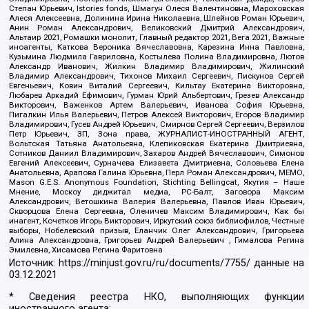
Степан Юрьевич, Istories fonds, Шмагун Олеся Валентиновна, Мароховская
Алеся Алексеевна, Долинина Ирина Николаевна, Шлейнов Роман Юрьевич,
Анин Роман Александрович, Великовский Дмитрий Александрович,
Альтаир 2021, Ромашки монолит, Главный редактор 2021, Вега 2021, Важные
иноагенты, Каткова Вероника Вячеславовна, Карезина Инна Павловна,
Кузьмина Людмила Гавриловна, Костылева Полина Владимировна, Лютов
Александр Иванович, Жилкин Владимир Владимирович, Жилинский
Владимир Александрович, Тихонов Михаил Сергеевич, Пискунов Сергей
Евгеньевич, Ковин Виталий Сергеевич, Кильтау Екатерина Викторовна,
Любарев Аркадий Ефимович, Гурман Юрий Альбертович, Грезев Александр
Викторович, Важенков Артем Валерьевич, Иванова София Юрьевна,
Пигалкин Илья Валерьевич, Петров Алексей Викторович, Егоров Владимир
Владимирович, Гусев Андрей Юрьевич, Смирнов Сергей Сергеевич, Верзилов
Петр Юрьевич, ЗП, Зона права, ЖУРНАЛИСТ-ИНОСТРАННЫЙ АГЕНТ,
Вольтская Татьяна Анатольевна, Клепиковская Екатерина Дмитриевна,
Сотников Даниил Владимирович, Захаров Андрей Вячеславович, Симонов
Евгений Алексеевич, Сурначева Елизавета Дмитриевна, Соловьева Елена
Анатольевна, Арапова Галина Юрьевна, Перл Роман Александрович, МЕМО,
Mason G.E.S. Anonymous Foundation, Stichting Bellingcat, Якутия – Наше
Мнение, Москоу диджитал медиа, РС-Балт, Заговора Максим
Александрович, Ветошкина Валерия Валерьевна, Павлов Иван Юрьевич,
Скворцова Елена Сергеевна, Оленичев Максим Владимирович, Как бы
инагент, Кочетков Игорь Викторович, Иркутский союз библиофилов, Честные
выборы, Нобелевский призыв, Еланчик Олег Александрович, Григорьева
Алина Александровна, Григорьев Андрей Валерьевич , Гималова Регина
Эмилевна, Хисамова Регина Фаритовна
Источник:
https://minjust.gov.ru/ru/documents/7755/
данные на
03.12.2021
* Сведения реестра НКО, выполняющих функции
иностранного агента: