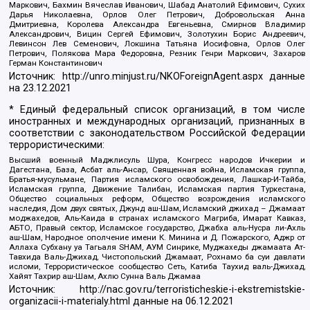
Маркович, Бахмин Вячеслав Иванович, Шабад Анатолий Ефимович, Сухих
Дарья Николаевна, Орлов Олег Петрович, Добровольская Анна
Дмитриевна, Королева Александра Евгеньевна, Смирнов Владимир
Александрович, Вицин Сергей Ефимович, Золотухин Борис Андреевич,
Левинсон Лев Семенович, Локшина Татьяна Иосифовна, Орлов Олег
Петрович, Полякова Мара Федоровна, Резник Генри Маркович, Захаров
Герман Константинович
Источник:
http://unro.minjust.ru/NKOForeignAgent.aspx
данные
на
23.12.2021
* Единый федеральный список организаций, в том числе
иностранных и международных организаций, признанных в
соответствии с законодательством Российской Федерации
террористическими:
Высший военный Маджлисуль Шура, Конгресс народов Ичкерии и
Дагестана, База, Асбат аль-Ансар, Священная война, Исламская группа,
Братья-мусульмане, Партия исламского освобождения, Лашкар-И-Тайба,
Исламская группа, Движение Талибан, Исламская партия Туркестана,
Общество социальных реформ, Общество возрождения исламского
наследия, Дом двух святых, Джунд аш-Шам, Исламский джихад – Джамаат
моджахедов, Аль-Каида в странах исламского Магриба, Имарат Кавказ,
АБТО, Правый сектор, Исламское государство, Джабха аль-Нусра ли-Ахль
аш-Шам, Народное ополчение имени К. Минина и Д. Пожарского, Аджр от
Аллаха Субхану уа Тагьаля SHAM, АУМ Синрике, Муджахеды джамаата Ат-
Тавхида Валь-Джихад, Чистопольский Джамаат, Рохнамо ба суи давлати
исломи, Террористическое сообщество Сеть, Катиба Таухид валь-Джихад,
Хайят Тахрир аш-Шам, Ахлю Сунна Валь Джамаа
Источник:
http://nac.gov.ru/terroristicheskie-i-ekstremistskie-
organizacii-i-materialy.html
данные на
06.12.2021