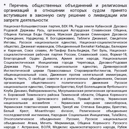
* Перечень общественных объединений и религиозных
организаций в отношении которых судом принято
вступившее в законную силу решение о ликвидации или
запрете деятельности:
Национал-большевистская партия, ВЕК РА, Рада земли Кубанской Духовно
Родовой Державы Русь, организация Асгардская Славянская Община,
Община Капища Веды Перуна, Мужская Духовная Семинария Духовное
Учреждение, Нурджулар, К Богодержавию, Таблиги Джамаат, Свидетели
Иеговы, Русское национальное единство, Национал-социалистическое
общество, Джамаат мувахидов, Объединенный Вилайат Кабарды, Балкарии
и Карачая, Союз славян, Ат-Такфир Валь-Хиджра, Пит Буль, Национал-
социалистическая рабочая партия России, Славянский союз, Формат-18,
Благородный Орден Дьявола, Армия воли народа, Национальная
Социалистическая Инициатива города Череповца, Духовно-Родовая
Держава Русь, Русское национальное единство, Древнерусской
Инглистической церкви Православных Староверов-Инглингов, Русский
общенациональный союз, Движение против нелегальной иммиграции,
Кровь и Честь, О свободе совести и о религиозных объединениях, Омская
организация общественного политического движения Русское
национальное единство, Северное Братство, Клуб Болельщиков Футбольного
Клуба Динамо, Файзрахманисты, Мусульманская религиозная организация
п. Боровский Тюменского района Тюменской области, Община Коренного
Русского народа Щелковского района, Правый сектор, Украинская
национальная ассамблея – Украинская народная самооборона,
Украинская повстанческая армия, Тризуб им. Степана Бандеры, Братство,
Белый Крест, Misanthropic division, Религиозное объединение
последователей инглиизма, Народная Социальная Инициатива, TulaSkins,
Этнополитическое объединение Русские, Русское национальное
объединение Атака, Мечеть Мирмамеда, Община Коренного Русского
народа г. Астрахани, ВОЛЯ, Меджлис крымскотатарского народа, Рубеж