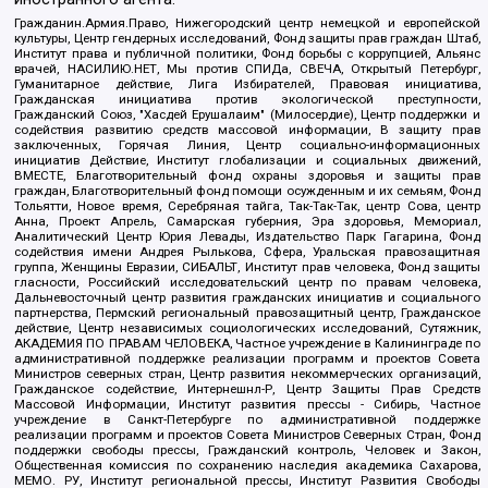
Гражданин.Армия.Право, Нижегородский центр немецкой и европейской
культуры, Центр гендерных исследований, Фонд защиты прав граждан Штаб,
Институт права и публичной политики, Фонд борьбы с коррупцией, Альянс
врачей, НАСИЛИЮ.НЕТ, Мы против СПИДа, СВЕЧА, Открытый Петербург,
Гуманитарное действие, Лига Избирателей, Правовая инициатива,
Гражданская инициатива против экологической преступности,
Гражданский Союз, "Хасдей Ерушалаим" (Милосердие), Центр поддержки и
содействия развитию средств массовой информации, В защиту прав
заключенных, Горячая Линия, Центр социально-информационных
инициатив Действие, Институт глобализации и социальных движений,
ВМЕСТЕ, Благотворительный фонд охраны здоровья и защиты прав
граждан, Благотворительный фонд помощи осужденным и их семьям, Фонд
Тольятти, Новое время, Серебряная тайга, Так-Так-Так, центр Сова, центр
Анна, Проект Апрель, Самарская губерния, Эра здоровья, Мемориал,
Аналитический Центр Юрия Левады, Издательство Парк Гагарина, Фонд
содействия имени Андрея Рылькова, Сфера, Уральская правозащитная
группа, Женщины Евразии, СИБАЛЬТ, Институт прав человека, Фонд защиты
гласности, Российский исследовательский центр по правам человека,
Дальневосточный центр развития гражданских инициатив и социального
партнерства, Пермский региональный правозащитный центр, Гражданское
действие, Центр независимых социологических исследований, Сутяжник,
АКАДЕМИЯ ПО ПРАВАМ ЧЕЛОВЕКА, Частное учреждение в Калининграде по
административной поддержке реализации программ и проектов Совета
Министров северных стран, Центр развития некоммерческих организаций,
Гражданское содействие, Интернешнл-Р, Центр Защиты Прав Средств
Массовой Информации, Институт развития прессы - Сибирь, Частное
учреждение в Санкт-Петербурге по административной поддержке
реализации программ и проектов Совета Министров Северных Стран, Фонд
поддержки свободы прессы, Гражданский контроль, Человек и Закон,
Общественная комиссия по сохранению наследия академика Сахарова,
МЕМО. РУ, Институт региональной прессы, Институт Развития Свободы