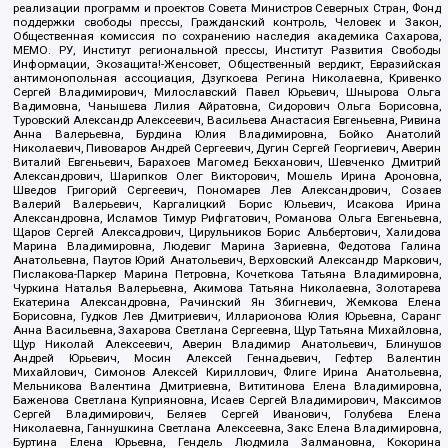
реализации программ и проектов Совета Министров Северных Стран, Фонд
поддержки свободы прессы, Гражданский контроль, Человек и Закон,
Общественная комиссия по сохранению наследия академика Сахарова,
МЕМО. РУ, Институт региональной прессы, Институт Развития Свободы
Информации, Экозащита!-Женсовет, Общественный вердикт, Евразийская
антимонопольная ассоциация, Дзугкоева Регина Николаевна, Кривенко
Сергей Владимирович, Милославский Павел Юрьевич, Шнырова Ольга
Вадимовна, Чанышева Лилия Айратовна, Сидорович Ольга Борисовна,
Туровский Александр Алексеевич, Васильева Анастасия Евгеньевна, Ривина
Анна Валерьевна, Бурдина Юлия Владимировна, Бойко Анатолий
Николаевич, Пивоваров Андрей Сергеевич, Дугин Сергей Георгиевич, Аверин
Виталий Евгеньевич, Барахоев Магомед Бекханович, Шевченко Дмитрий
Александрович, Шарипков Олег Викторович, Мошель Ирина Ароновна,
Шведов Григорий Сергеевич, Пономарев Лев Александрович, Созаев
Валерий Валерьевич, Каргалицкий Борис Юльевич, Исакова Ирина
Александровна, Исламов Тимур Рифгатович, Романова Ольга Евгеньевна,
Щаров Сергей Алексадрович, Цирульников Борис Альбертович, Халидова
Марина Владимировна, Людевиг Марина Зариевна, Федотова Галина
Анатольевна, Паутов Юрий Анатольевич, Верховский Александр Маркович,
Пислакова-Паркер Марина Петровна, Кочеткова Татьяна Владимировна,
Чуркина Наталья Валерьевна, Акимова Татьяна Николаевна, Золотарева
Екатерина Александровна, Рачинский Ян Збигневич, Жемкова Елена
Борисовна, Гудков Лев Дмитриевич, Илларионова Юлия Юрьевна, Саранг
Анна Васильевна, Захарова Светлана Сергеевна, Щур Татьяна Михайловна,
Щур Николай Алексеевич, Аверин Владимир Анатольевич, Блинушов
Андрей Юрьевич, Мосин Алексей Геннадьевич, Гефтер Валентин
Михайлович, Симонов Алексей Кириллович, Флиге Ирина Анатольевна,
Мельникова Валентина Дмитриевна, Вититинова Елена Владимировна,
Баженова Светлана Куприяновна, Исаев Сергей Владимирович, Максимов
Сергей Владимирович, Беляев Сергей Иванович, Голубева Елена
Николаевна, Ганнушкина Светлана Алексеевна, Закс Елена Владимировна,
Буртина Елена Юрьевна, Гендель Людмила Залмановна, Кокорина