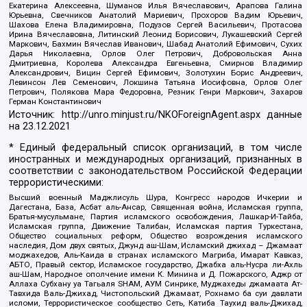
Екатерина Алексеевна, Шуманов Илья Вячеславович, Арапова Галина
Юрьевна, Свечников Анатолий Мариевич, Прохоров Вадим Юрьевич,
Шахова Елена Владимировна, Подузов Сергей Васильевич, Протасова
Ирина Вячеславовна, Литинский Леонид Борисович, Лукашевский Сергей
Маркович, Бахмин Вячеслав Иванович, Шабад Анатолий Ефимович, Сухих
Дарья Николаевна, Орлов Олег Петрович, Добровольская Анна
Дмитриевна, Королева Александра Евгеньевна, Смирнов Владимир
Александрович, Вицин Сергей Ефимович, Золотухин Борис Андреевич,
Левинсон Лев Семенович, Локшина Татьяна Иосифовна, Орлов Олег
Петрович, Полякова Мара Федоровна, Резник Генри Маркович, Захаров
Герман Константинович
Источник:
http://unro.minjust.ru/NKOForeignAgent.aspx
данные
на
23.12.2021
* Единый федеральный список организаций, в том числе
иностранных и международных организаций, признанных в
соответствии с законодательством Российской Федерации
террористическими:
Высший военный Маджлисуль Шура, Конгресс народов Ичкерии и
Дагестана, База, Асбат аль-Ансар, Священная война, Исламская группа,
Братья-мусульмане, Партия исламского освобождения, Лашкар-И-Тайба,
Исламская группа, Движение Талибан, Исламская партия Туркестана,
Общество социальных реформ, Общество возрождения исламского
наследия, Дом двух святых, Джунд аш-Шам, Исламский джихад – Джамаат
моджахедов, Аль-Каида в странах исламского Магриба, Имарат Кавказ,
АБТО, Правый сектор, Исламское государство, Джабха аль-Нусра ли-Ахль
аш-Шам, Народное ополчение имени К. Минина и Д. Пожарского, Аджр от
Аллаха Субхану уа Тагьаля SHAM, АУМ Синрике, Муджахеды джамаата Ат-
Тавхида Валь-Джихад, Чистопольский Джамаат, Рохнамо ба суи давлати
исломи, Террористическое сообщество Сеть, Катиба Таухид валь-Джихад,