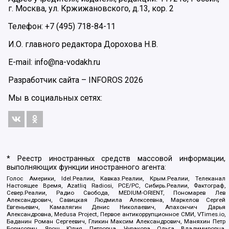
г. Москва, ул. Кржижановского, д.13, кор. 2
Телефон: +7 (495) 718-84-11
И.О. главного редактора Дорохова Н.В.
E-mail: info@na-vodakh.ru
Разработчик сайта –
INFOROS
2026
Мы в социальных сетях:
* Реестр иностранных средств массовой информации,
выполняющих функции иностранного агента:
Голос Америки, Idel.Реалии, Кавказ.Реалии, Крым.Реалии, Телеканал
Настоящее Время, Azatliq Radiosi, PCE/PC, Сибирь.Реалии, Фактограф,
Север.Реалии, Радио Свобода, MEDIUM-ORIENT, Пономарев Лев
Александрович, Савицкая Людмила Алексеевна, Маркелов Сергей
Евгеньевич, Камалягин Денис Николаевич, Апахончич Дарья
Александровна, Medusa Project, Первое антикоррупционное СМИ, VTimes.io,
Баданин Роман Сергеевич, Гликин Максим Александрович, Маняхин Петр
Борисович, Ярош Юлия Петровна, Чуракова Ольга Владимировна,