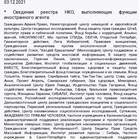
03.12.2021
* Сведения реестра НКО, выполняющих функции
иностранного агента:
Гражданин.Армия.Право, Нижегородский центр немецкой и европейской
культуры, Центр гендерных исследований, Фонд защиты прав граждан Штаб,
Институт права и публичной политики, Фонд борьбы с коррупцией, Альянс
врачей, НАСИЛИЮ.НЕТ, Мы против СПИДа, СВЕЧА, Открытый Петербург,
Гуманитарное действие, Лига Избирателей, Правовая инициатива,
Гражданская инициатива против экологической преступности,
Гражданский Союз, "Хасдей Ерушалаим" (Милосердие), Центр поддержки и
содействия развитию средств массовой информации, В защиту прав
заключенных, Горячая Линия, Центр социально-информационных
инициатив Действие, Институт глобализации и социальных движений,
ВМЕСТЕ, Благотворительный фонд охраны здоровья и защиты прав
граждан, Благотворительный фонд помощи осужденным и их семьям, Фонд
Тольятти, Новое время, Серебряная тайга, Так-Так-Так, центр Сова, центр
Анна, Проект Апрель, Самарская губерния, Эра здоровья, Мемориал,
Аналитический Центр Юрия Левады, Издательство Парк Гагарина, Фонд
содействия имени Андрея Рылькова, Сфера, Уральская правозащитная
группа, Женщины Евразии, СИБАЛЬТ, Институт прав человека, Фонд защиты
гласности, Российский исследовательский центр по правам человека,
Дальневосточный центр развития гражданских инициатив и социального
партнерства, Пермский региональный правозащитный центр, Гражданское
действие, Центр независимых социологических исследований, Сутяжник,
АКАДЕМИЯ ПО ПРАВАМ ЧЕЛОВЕКА, Частное учреждение в Калининграде по
административной поддержке реализации программ и проектов Совета
Министров северных стран, Центр развития некоммерческих организаций,
Гражданское содействие, Интернешнл-Р, Центр Защиты Прав Средств
Массовой Информации, Институт развития прессы - Сибирь, Частное
учреждение в Санкт-Петербурге по административной поддержке