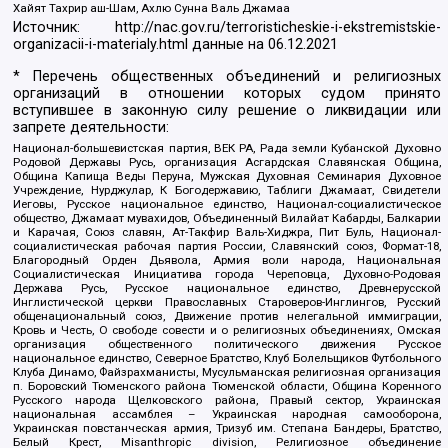
Хайят Тахрир аш-Шам, Ахлю Сунна Валь Джамаа
Источник:
http://nac.gov.ru/terroristicheskie-i-ekstremistskie-
organizacii-i-materialy.html
данные на
06.12.2021
* Перечень общественных объединений и религиозных
организаций в отношении которых судом принято
вступившее в законную силу решение о ликвидации или
запрете деятельности:
Национал-большевистская партия, ВЕК РА, Рада земли Кубанской Духовно
Родовой Державы Русь, организация Асгардская Славянская Община,
Община Капища Веды Перуна, Мужская Духовная Семинария Духовное
Учреждение, Нурджулар, К Богодержавию, Таблиги Джамаат, Свидетели
Иеговы, Русское национальное единство, Национал-социалистическое
общество, Джамаат мувахидов, Объединенный Вилайат Кабарды, Балкарии
и Карачая, Союз славян, Ат-Такфир Валь-Хиджра, Пит Буль, Национал-
социалистическая рабочая партия России, Славянский союз, Формат-18,
Благородный Орден Дьявола, Армия воли народа, Национальная
Социалистическая Инициатива города Череповца, Духовно-Родовая
Держава Русь, Русское национальное единство, Древнерусской
Инглистической церкви Православных Староверов-Инглингов, Русский
общенациональный союз, Движение против нелегальной иммиграции,
Кровь и Честь, О свободе совести и о религиозных объединениях, Омская
организация общественного политического движения Русское
национальное единство, Северное Братство, Клуб Болельщиков Футбольного
Клуба Динамо, Файзрахманисты, Мусульманская религиозная организация
п. Боровский Тюменского района Тюменской области, Община Коренного
Русского народа Щелковского района, Правый сектор, Украинская
национальная ассамблея – Украинская народная самооборона,
Украинская повстанческая армия, Тризуб им. Степана Бандеры, Братство,
Белый Крест, Misanthropic division, Религиозное объединение