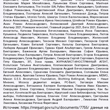
Железнова Мария Михайловна, Лукьянова Юлия Сергеевна, Маетная
Елизавета Витальевна, The Insider SIA, Рубин Михаил Аркадьевич, Гройсман
Софья Романовна, Рождественский Илья Дмитриевич, Апухтина Юлия
Владимировна, Постернак Алексей Евгеньевич, Телеканал Дождь, Петров
Степан Юрьевич, Istories fonds, Шмагун Олеся Валентиновна, Мароховская
Алеся Алексеевна, Долинина Ирина Николаевна, Шлейнов Роман Юрьевич,
Анин Роман Александрович, Великовский Дмитрий Александрович,
Альтаир 2021, Ромашки монолит, Главный редактор 2021, Вега 2021, Важные
иноагенты, Каткова Вероника Вячеславовна, Карезина Инна Павловна,
Кузьмина Людмила Гавриловна, Костылева Полина Владимировна, Лютов
Александр Иванович, Жилкин Владимир Владимирович, Жилинский
Владимир Александрович, Тихонов Михаил Сергеевич, Пискунов Сергей
Евгеньевич, Ковин Виталий Сергеевич, Кильтау Екатерина Викторовна,
Любарев Аркадий Ефимович, Гурман Юрий Альбертович, Грезев Александр
Викторович, Важенков Артем Валерьевич, Иванова София Юрьевна,
Пигалкин Илья Валерьевич, Петров Алексей Викторович, Егоров Владимир
Владимирович, Гусев Андрей Юрьевич, Смирнов Сергей Сергеевич, Верзилов
Петр Юрьевич, ЗП, Зона права, ЖУРНАЛИСТ-ИНОСТРАННЫЙ АГЕНТ,
Вольтская Татьяна Анатольевна, Клепиковская Екатерина Дмитриевна,
Сотников Даниил Владимирович, Захаров Андрей Вячеславович, Симонов
Евгений Алексеевич, Сурначева Елизавета Дмитриевна, Соловьева Елена
Анатольевна, Арапова Галина Юрьевна, Перл Роман Александрович, МЕМО,
Mason G.E.S. Anonymous Foundation, Stichting Bellingcat, Якутия – Наше
Мнение, Москоу диджитал медиа, РС-Балт, Заговора Максим
Александрович, Ветошкина Валерия Валерьевна, Павлов Иван Юрьевич,
Скворцова Елена Сергеевна, Оленичев Максим Владимирович, Как бы
инагент, Кочетков Игорь Викторович, Иркутский союз библиофилов, Честные
выборы, Нобелевский призыв, Еланчик Олег Александрович, Григорьева
Алина Александровна, Григорьев Андрей Валерьевич , Гималова Регина
Эмилевна, Хисамова Регина Фаритовна
Источник:
https://minjust.gov.ru/ru/documents/7755/
данные на