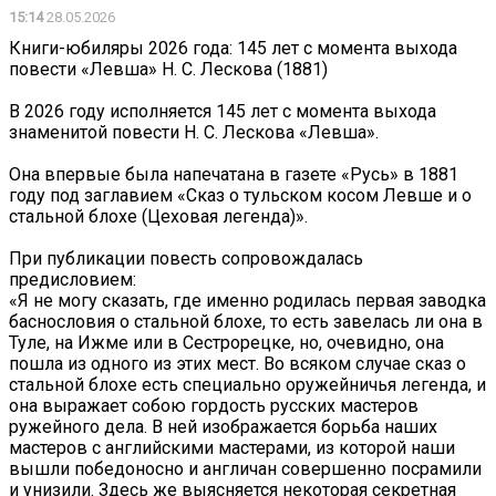
15:14
28.05.2026
Книги-юбиляры 2026 года: 145 лет с момента выхода
повести «Левша» Н. С. Лескова (1881)
В 2026 году исполняется 145 лет с момента выхода
знаменитой повести Н. С. Лескова «Левша».
Она впервые была напечатана в газете «Русь» в 1881
году под заглавием «Сказ о тульском косом Левше и о
стальной блохе (Цеховая легенда)».
При публикации повесть сопровождалась
предисловием:
«Я не могу сказать, где именно родилась первая заводка
баснословия о стальной блохе, то есть завелась ли она в
Туле, на Ижме или в Сестрорецке, но, очевидно, она
пошла из одного из этих мест. Во всяком случае сказ о
стальной блохе есть специально оружейничья легенда, и
она выражает собою гордость русских мастеров
ружейного дела. В ней изображается борьба наших
мастеров с английскими мастерами, из которой наши
вышли победоносно и англичан совершенно посрамили
и унизили. Здесь же выясняется некоторая секретная