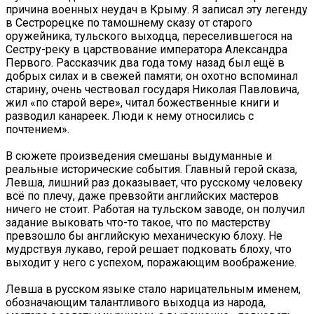
причина военных неудач в Крыму. Я записал эту легенду
в Сестрорецке по тамошнему сказу от старого
оружейника, тульского выходца, переселившегося на
Сестру-реку в царствование императора Александра
Первого. Рассказчик два года тому назад был ещё в
добрых силах и в свежей памяти; он охотно вспоминал
старину, очень чествовал государя Николая Павловича,
жил «по старой вере», читал божественные книги и
разводил канареек. Люди к нему относились с
почтением».
В сюжете произведения смешаны выдуманные и
реальные исторические события. Главный герой сказа,
Левша, лишний раз доказывает, что русскому человеку
всё по плечу, даже превзойти английских мастеров
ничего не стоит. Работая на тульском заводе, он получил
задание выковать что-то такое, что по мастерству
превзошло бы английскую механическую блоху. Не
мудрствуя лукаво, герой решает подковать блоху, что
выходит у него с успехом, поражающим воображение.
Левша в русском языке стало нарицательным именем,
обозначающим талантливого выходца из народа,