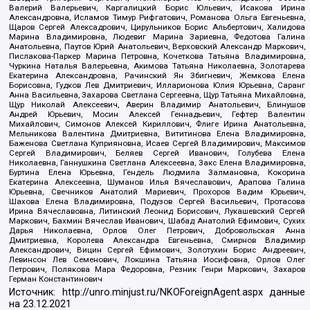
Валерий Валерьевич, Каргалицкий Борис Юльевич, Исакова Ирина
Александровна, Исламов Тимур Рифгатович, Романова Ольга Евгеньевна,
Щаров Сергей Алексадрович, Цирульников Борис Альбертович, Халидова
Марина Владимировна, Людевиг Марина Зариевна, Федотова Галина
Анатольевна, Паутов Юрий Анатольевич, Верховский Александр Маркович,
Пислакова-Паркер Марина Петровна, Кочеткова Татьяна Владимировна,
Чуркина Наталья Валерьевна, Акимова Татьяна Николаевна, Золотарева
Екатерина Александровна, Рачинский Ян Збигневич, Жемкова Елена
Борисовна, Гудков Лев Дмитриевич, Илларионова Юлия Юрьевна, Саранг
Анна Васильевна, Захарова Светлана Сергеевна, Щур Татьяна Михайловна,
Щур Николай Алексеевич, Аверин Владимир Анатольевич, Блинушов
Андрей Юрьевич, Мосин Алексей Геннадьевич, Гефтер Валентин
Михайлович, Симонов Алексей Кириллович, Флиге Ирина Анатольевна,
Мельникова Валентина Дмитриевна, Вититинова Елена Владимировна,
Баженова Светлана Куприяновна, Исаев Сергей Владимирович, Максимов
Сергей Владимирович, Беляев Сергей Иванович, Голубева Елена
Николаевна, Ганнушкина Светлана Алексеевна, Закс Елена Владимировна,
Буртина Елена Юрьевна, Гендель Людмила Залмановна, Кокорина
Екатерина Алексеевна, Шуманов Илья Вячеславович, Арапова Галина
Юрьевна, Свечников Анатолий Мариевич, Прохоров Вадим Юрьевич,
Шахова Елена Владимировна, Подузов Сергей Васильевич, Протасова
Ирина Вячеславовна, Литинский Леонид Борисович, Лукашевский Сергей
Маркович, Бахмин Вячеслав Иванович, Шабад Анатолий Ефимович, Сухих
Дарья Николаевна, Орлов Олег Петрович, Добровольская Анна
Дмитриевна, Королева Александра Евгеньевна, Смирнов Владимир
Александрович, Вицин Сергей Ефимович, Золотухин Борис Андреевич,
Левинсон Лев Семенович, Локшина Татьяна Иосифовна, Орлов Олег
Петрович, Полякова Мара Федоровна, Резник Генри Маркович, Захаров
Герман Константинович
Источник:
http://unro.minjust.ru/NKOForeignAgent.aspx
данные
на
23.12.2021