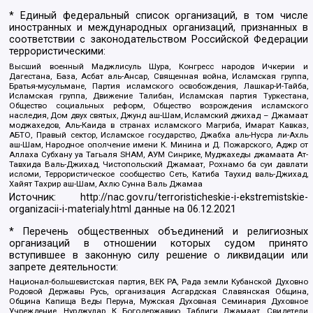
* Единый федеральный список организаций, в том числе
иностранных и международных организаций, признанных в
соответствии с законодательством Российской Федерации
террористическими:
Высший военный Маджлисуль Шура, Конгресс народов Ичкерии и
Дагестана, База, Асбат аль-Ансар, Священная война, Исламская группа,
Братья-мусульмане, Партия исламского освобождения, Лашкар-И-Тайба,
Исламская группа, Движение Талибан, Исламская партия Туркестана,
Общество социальных реформ, Общество возрождения исламского
наследия, Дом двух святых, Джунд аш-Шам, Исламский джихад – Джамаат
моджахедов, Аль-Каида в странах исламского Магриба, Имарат Кавказ,
АБТО, Правый сектор, Исламское государство, Джабха аль-Нусра ли-Ахль
аш-Шам, Народное ополчение имени К. Минина и Д. Пожарского, Аджр от
Аллаха Субхану уа Тагьаля SHAM, АУМ Синрике, Муджахеды джамаата Ат-
Тавхида Валь-Джихад, Чистопольский Джамаат, Рохнамо ба суи давлати
исломи, Террористическое сообщество Сеть, Катиба Таухид валь-Джихад,
Хайят Тахрир аш-Шам, Ахлю Сунна Валь Джамаа
Источник:
http://nac.gov.ru/terroristicheskie-i-ekstremistskie-
organizacii-i-materialy.html
данные на
06.12.2021
* Перечень общественных объединений и религиозных
организаций в отношении которых судом принято
вступившее в законную силу решение о ликвидации или
запрете деятельности:
Национал-большевистская партия, ВЕК РА, Рада земли Кубанской Духовно
Родовой Державы Русь, организация Асгардская Славянская Община,
Община Капища Веды Перуна, Мужская Духовная Семинария Духовное
Учреждение, Нурджулар, К Богодержавию, Таблиги Джамаат, Свидетели