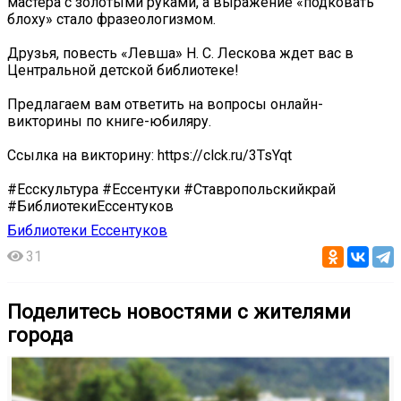
мастера с золотыми руками, a выражение «подковать
блоху» стало фразеологизмом.
Друзья, повесть «Левша» Н. С. Лескова ждет вас в
Центральной детской библиотеке!
Предлагаем вам ответить на вопросы онлайн-
викторины по книге-юбиляру.
Ссылка на викторину: https://clck.ru/3TsYqt
#Есскультура #Ессентуки #Ставропольскийкрай
#БиблиотекиЕссентуков
Библиотеки Ессентуков
31
Поделитесь новостями с жителями
города