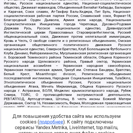
Иеговы, Русское национальное единство, Национал-социалистическое
общество, Джамаат мувахидов, Объединенный Вилайат Кабарды, Балкарии
и Карачая, Союз славян, Ат-Такфир Валь-Хиджра, Пит Буль, Национал-
социалистическая рабочая партия России, Славянский союз, Формат-18,
Благородный Орден Дьявола, Армия воли народа, Национальная
Социалистическая Инициатива города Череповца, Духовно-Родовая
Держава Русь, Русское национальное единство, Древнерусской
Инглистической церкви Православных Староверов-Инглингов, Русский
общенациональный союз, Движение против нелегальной иммиграции,
Кровь и Честь, О свободе совести и о религиозных объединениях, Омская
организация общественного политического движения Русское
национальное единство, Северное Братство, Клуб Болельщиков Футбольного
Клуба Динамо, Файзрахманисты, Мусульманская религиозная организация
п. Боровский Тюменского района Тюменской области, Община Коренного
Русского народа Щелковского района, Правый сектор, Украинская
национальная ассамблея – Украинская народная самооборона,
Украинская повстанческая армия, Тризуб им. Степана Бандеры, Братство,
Белый Крест, Misanthropic division, Религиозное объединение
последователей инглиизма, Народная Социальная Инициатива, TulaSkins,
Этнополитическое объединение Русские, Русское национальное
объединение Атака, Мечеть Мирмамеда, Община Коренного Русского
народа г. Астрахани, ВОЛЯ, Меджлис крымскотатарского народа, Рубеж
Севера, ТОЙС, О противодействии экстремистской деятельности,
РЕВТАТПОД, Артподготовка, Штольц, В честь иконы Божией Матери
Державная, Сектор 16, Независимость, Фирма, Молодежная правозащитная
группа МПГ, Курсом Правды и Единения, Каракольская инициативная
группа, Автоград Крю, Союз Славянских Сил Руси, Алля-Аят,
Для повышения удобства сайта мы используем
Благотворительный пансионат Ак Умут, Русская республика Русь,
Арестантское уголовное единство, Башкорт, Нация и свобода, W.H.С., Фалунь
cookies (
подробнее
). К сайту подключены
Дафа, Иртыш Ultras, Русский Патриотический клуб-Новокузнецк/РПК,
сервисы Yandex.Metrika, LiveInternet, top.mail.ru,
Сибирский державный союз, Фонд борьбы с коррупцией, Фонд защиты прав
граждан, Штабы Навального, Совет граждан СССР Прикубанского округа г.