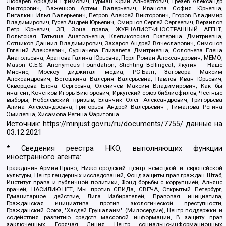
Любарев Аркадий Ефимович, Гурман Юрий Альбертович, Грезев Александр
Викторович, Важенков Артем Валерьевич, Иванова София Юрьевна,
Пигалкин Илья Валерьевич, Петров Алексей Викторович, Егоров Владимир
Владимирович, Гусев Андрей Юрьевич, Смирнов Сергей Сергеевич, Верзилов
Петр Юрьевич, ЗП, Зона права, ЖУРНАЛИСТ-ИНОСТРАННЫЙ АГЕНТ,
Вольтская Татьяна Анатольевна, Клепиковская Екатерина Дмитриевна,
Сотников Даниил Владимирович, Захаров Андрей Вячеславович, Симонов
Евгений Алексеевич, Сурначева Елизавета Дмитриевна, Соловьева Елена
Анатольевна, Арапова Галина Юрьевна, Перл Роман Александрович, МЕМО,
Mason G.E.S. Anonymous Foundation, Stichting Bellingcat, Якутия – Наше
Мнение, Москоу диджитал медиа, РС-Балт, Заговора Максим
Александрович, Ветошкина Валерия Валерьевна, Павлов Иван Юрьевич,
Скворцова Елена Сергеевна, Оленичев Максим Владимирович, Как бы
инагент, Кочетков Игорь Викторович, Иркутский союз библиофилов, Честные
выборы, Нобелевский призыв, Еланчик Олег Александрович, Григорьева
Алина Александровна, Григорьев Андрей Валерьевич , Гималова Регина
Эмилевна, Хисамова Регина Фаритовна
Источник:
https://minjust.gov.ru/ru/documents/7755/
данные на
03.12.2021
* Сведения реестра НКО, выполняющих функции
иностранного агента:
Гражданин.Армия.Право, Нижегородский центр немецкой и европейской
культуры, Центр гендерных исследований, Фонд защиты прав граждан Штаб,
Институт права и публичной политики, Фонд борьбы с коррупцией, Альянс
врачей, НАСИЛИЮ.НЕТ, Мы против СПИДа, СВЕЧА, Открытый Петербург,
Гуманитарное действие, Лига Избирателей, Правовая инициатива,
Гражданская инициатива против экологической преступности,
Гражданский Союз, "Хасдей Ерушалаим" (Милосердие), Центр поддержки и
содействия развитию средств массовой информации, В защиту прав
заключенных, Горячая Линия, Центр социально-информационных