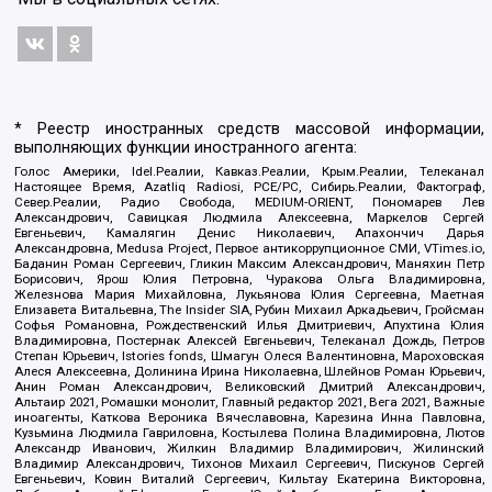
* Реестр иностранных средств массовой информации,
выполняющих функции иностранного агента:
Голос Америки, Idel.Реалии, Кавказ.Реалии, Крым.Реалии, Телеканал
Настоящее Время, Azatliq Radiosi, PCE/PC, Сибирь.Реалии, Фактограф,
Север.Реалии, Радио Свобода, MEDIUM-ORIENT, Пономарев Лев
Александрович, Савицкая Людмила Алексеевна, Маркелов Сергей
Евгеньевич, Камалягин Денис Николаевич, Апахончич Дарья
Александровна, Medusa Project, Первое антикоррупционное СМИ, VTimes.io,
Баданин Роман Сергеевич, Гликин Максим Александрович, Маняхин Петр
Борисович, Ярош Юлия Петровна, Чуракова Ольга Владимировна,
Железнова Мария Михайловна, Лукьянова Юлия Сергеевна, Маетная
Елизавета Витальевна, The Insider SIA, Рубин Михаил Аркадьевич, Гройсман
Софья Романовна, Рождественский Илья Дмитриевич, Апухтина Юлия
Владимировна, Постернак Алексей Евгеньевич, Телеканал Дождь, Петров
Степан Юрьевич, Istories fonds, Шмагун Олеся Валентиновна, Мароховская
Алеся Алексеевна, Долинина Ирина Николаевна, Шлейнов Роман Юрьевич,
Анин Роман Александрович, Великовский Дмитрий Александрович,
Альтаир 2021, Ромашки монолит, Главный редактор 2021, Вега 2021, Важные
иноагенты, Каткова Вероника Вячеславовна, Карезина Инна Павловна,
Кузьмина Людмила Гавриловна, Костылева Полина Владимировна, Лютов
Александр Иванович, Жилкин Владимир Владимирович, Жилинский
Владимир Александрович, Тихонов Михаил Сергеевич, Пискунов Сергей
Евгеньевич, Ковин Виталий Сергеевич, Кильтау Екатерина Викторовна,