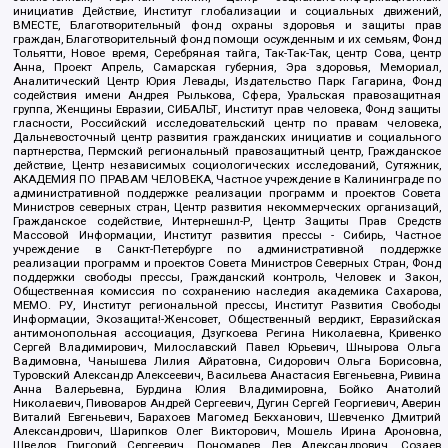
инициатив Действие, Институт глобализации и социальных движений,
ВМЕСТЕ, Благотворительный фонд охраны здоровья и защиты прав
граждан, Благотворительный фонд помощи осужденным и их семьям, Фонд
Тольятти, Новое время, Серебряная тайга, Так-Так-Так, центр Сова, центр
Анна, Проект Апрель, Самарская губерния, Эра здоровья, Мемориал,
Аналитический Центр Юрия Левады, Издательство Парк Гагарина, Фонд
содействия имени Андрея Рылькова, Сфера, Уральская правозащитная
группа, Женщины Евразии, СИБАЛЬТ, Институт прав человека, Фонд защиты
гласности, Российский исследовательский центр по правам человека,
Дальневосточный центр развития гражданских инициатив и социального
партнерства, Пермский региональный правозащитный центр, Гражданское
действие, Центр независимых социологических исследований, Сутяжник,
АКАДЕМИЯ ПО ПРАВАМ ЧЕЛОВЕКА, Частное учреждение в Калининграде по
административной поддержке реализации программ и проектов Совета
Министров северных стран, Центр развития некоммерческих организаций,
Гражданское содействие, Интернешнл-Р, Центр Защиты Прав Средств
Массовой Информации, Институт развития прессы - Сибирь, Частное
учреждение в Санкт-Петербурге по административной поддержке
реализации программ и проектов Совета Министров Северных Стран, Фонд
поддержки свободы прессы, Гражданский контроль, Человек и Закон,
Общественная комиссия по сохранению наследия академика Сахарова,
МЕМО. РУ, Институт региональной прессы, Институт Развития Свободы
Информации, Экозащита!-Женсовет, Общественный вердикт, Евразийская
антимонопольная ассоциация, Дзугкоева Регина Николаевна, Кривенко
Сергей Владимирович, Милославский Павел Юрьевич, Шнырова Ольга
Вадимовна, Чанышева Лилия Айратовна, Сидорович Ольга Борисовна,
Туровский Александр Алексеевич, Васильева Анастасия Евгеньевна, Ривина
Анна Валерьевна, Бурдина Юлия Владимировна, Бойко Анатолий
Николаевич, Пивоваров Андрей Сергеевич, Дугин Сергей Георгиевич, Аверин
Виталий Евгеньевич, Барахоев Магомед Бекханович, Шевченко Дмитрий
Александрович, Шарипков Олег Викторович, Мошель Ирина Ароновна,
Шведов Григорий Сергеевич, Пономарев Лев Александрович, Созаев