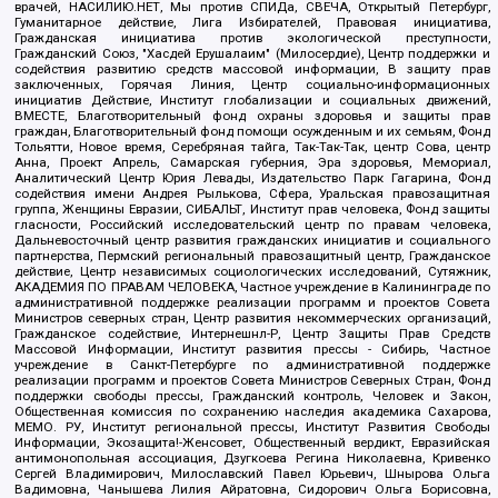
врачей, НАСИЛИЮ.НЕТ, Мы против СПИДа, СВЕЧА, Открытый Петербург,
Гуманитарное действие, Лига Избирателей, Правовая инициатива,
Гражданская инициатива против экологической преступности,
Гражданский Союз, "Хасдей Ерушалаим" (Милосердие), Центр поддержки и
содействия развитию средств массовой информации, В защиту прав
заключенных, Горячая Линия, Центр социально-информационных
инициатив Действие, Институт глобализации и социальных движений,
ВМЕСТЕ, Благотворительный фонд охраны здоровья и защиты прав
граждан, Благотворительный фонд помощи осужденным и их семьям, Фонд
Тольятти, Новое время, Серебряная тайга, Так-Так-Так, центр Сова, центр
Анна, Проект Апрель, Самарская губерния, Эра здоровья, Мемориал,
Аналитический Центр Юрия Левады, Издательство Парк Гагарина, Фонд
содействия имени Андрея Рылькова, Сфера, Уральская правозащитная
группа, Женщины Евразии, СИБАЛЬТ, Институт прав человека, Фонд защиты
гласности, Российский исследовательский центр по правам человека,
Дальневосточный центр развития гражданских инициатив и социального
партнерства, Пермский региональный правозащитный центр, Гражданское
действие, Центр независимых социологических исследований, Сутяжник,
АКАДЕМИЯ ПО ПРАВАМ ЧЕЛОВЕКА, Частное учреждение в Калининграде по
административной поддержке реализации программ и проектов Совета
Министров северных стран, Центр развития некоммерческих организаций,
Гражданское содействие, Интернешнл-Р, Центр Защиты Прав Средств
Массовой Информации, Институт развития прессы - Сибирь, Частное
учреждение в Санкт-Петербурге по административной поддержке
реализации программ и проектов Совета Министров Северных Стран, Фонд
поддержки свободы прессы, Гражданский контроль, Человек и Закон,
Общественная комиссия по сохранению наследия академика Сахарова,
МЕМО. РУ, Институт региональной прессы, Институт Развития Свободы
Информации, Экозащита!-Женсовет, Общественный вердикт, Евразийская
антимонопольная ассоциация, Дзугкоева Регина Николаевна, Кривенко
Сергей Владимирович, Милославский Павел Юрьевич, Шнырова Ольга
Вадимовна, Чанышева Лилия Айратовна, Сидорович Ольга Борисовна,