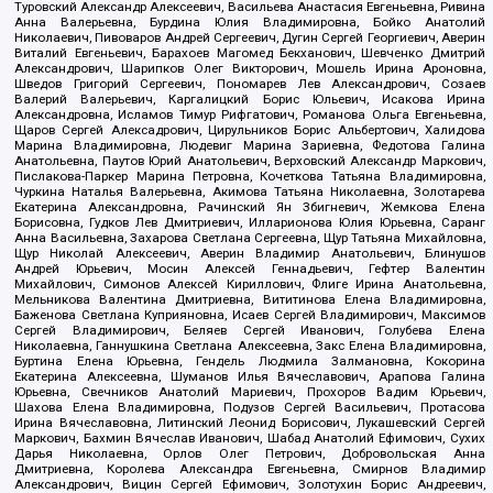
Туровский Александр Алексеевич, Васильева Анастасия Евгеньевна, Ривина
Анна Валерьевна, Бурдина Юлия Владимировна, Бойко Анатолий
Николаевич, Пивоваров Андрей Сергеевич, Дугин Сергей Георгиевич, Аверин
Виталий Евгеньевич, Барахоев Магомед Бекханович, Шевченко Дмитрий
Александрович, Шарипков Олег Викторович, Мошель Ирина Ароновна,
Шведов Григорий Сергеевич, Пономарев Лев Александрович, Созаев
Валерий Валерьевич, Каргалицкий Борис Юльевич, Исакова Ирина
Александровна, Исламов Тимур Рифгатович, Романова Ольга Евгеньевна,
Щаров Сергей Алексадрович, Цирульников Борис Альбертович, Халидова
Марина Владимировна, Людевиг Марина Зариевна, Федотова Галина
Анатольевна, Паутов Юрий Анатольевич, Верховский Александр Маркович,
Пислакова-Паркер Марина Петровна, Кочеткова Татьяна Владимировна,
Чуркина Наталья Валерьевна, Акимова Татьяна Николаевна, Золотарева
Екатерина Александровна, Рачинский Ян Збигневич, Жемкова Елена
Борисовна, Гудков Лев Дмитриевич, Илларионова Юлия Юрьевна, Саранг
Анна Васильевна, Захарова Светлана Сергеевна, Щур Татьяна Михайловна,
Щур Николай Алексеевич, Аверин Владимир Анатольевич, Блинушов
Андрей Юрьевич, Мосин Алексей Геннадьевич, Гефтер Валентин
Михайлович, Симонов Алексей Кириллович, Флиге Ирина Анатольевна,
Мельникова Валентина Дмитриевна, Вититинова Елена Владимировна,
Баженова Светлана Куприяновна, Исаев Сергей Владимирович, Максимов
Сергей Владимирович, Беляев Сергей Иванович, Голубева Елена
Николаевна, Ганнушкина Светлана Алексеевна, Закс Елена Владимировна,
Буртина Елена Юрьевна, Гендель Людмила Залмановна, Кокорина
Екатерина Алексеевна, Шуманов Илья Вячеславович, Арапова Галина
Юрьевна, Свечников Анатолий Мариевич, Прохоров Вадим Юрьевич,
Шахова Елена Владимировна, Подузов Сергей Васильевич, Протасова
Ирина Вячеславовна, Литинский Леонид Борисович, Лукашевский Сергей
Маркович, Бахмин Вячеслав Иванович, Шабад Анатолий Ефимович, Сухих
Дарья Николаевна, Орлов Олег Петрович, Добровольская Анна
Дмитриевна, Королева Александра Евгеньевна, Смирнов Владимир
Александрович, Вицин Сергей Ефимович, Золотухин Борис Андреевич,