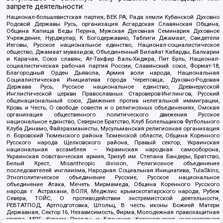
запрете деятельности:
Национал-большевистская партия, ВЕК РА, Рада земли Кубанской Духовно
Родовой Державы Русь, организация Асгардская Славянская Община,
Община Капища Веды Перуна, Мужская Духовная Семинария Духовное
Учреждение, Нурджулар, К Богодержавию, Таблиги Джамаат, Свидетели
Иеговы, Русское национальное единство, Национал-социалистическое
общество, Джамаат мувахидов, Объединенный Вилайат Кабарды, Балкарии
и Карачая, Союз славян, Ат-Такфир Валь-Хиджра, Пит Буль, Национал-
социалистическая рабочая партия России, Славянский союз, Формат-18,
Благородный Орден Дьявола, Армия воли народа, Национальная
Социалистическая Инициатива города Череповца, Духовно-Родовая
Держава Русь, Русское национальное единство, Древнерусской
Инглистической церкви Православных Староверов-Инглингов, Русский
общенациональный союз, Движение против нелегальной иммиграции,
Кровь и Честь, О свободе совести и о религиозных объединениях, Омская
организация общественного политического движения Русское
национальное единство, Северное Братство, Клуб Болельщиков Футбольного
Клуба Динамо, Файзрахманисты, Мусульманская религиозная организация
п. Боровский Тюменского района Тюменской области, Община Коренного
Русского народа Щелковского района, Правый сектор, Украинская
национальная ассамблея – Украинская народная самооборона,
Украинская повстанческая армия, Тризуб им. Степана Бандеры, Братство,
Белый Крест, Misanthropic division, Религиозное объединение
последователей инглиизма, Народная Социальная Инициатива, TulaSkins,
Этнополитическое объединение Русские, Русское национальное
объединение Атака, Мечеть Мирмамеда, Община Коренного Русского
народа г. Астрахани, ВОЛЯ, Меджлис крымскотатарского народа, Рубеж
Севера, ТОЙС, О противодействии экстремистской деятельности,
РЕВТАТПОД, Артподготовка, Штольц, В честь иконы Божией Матери
Державная, Сектор 16, Независимость, Фирма, Молодежная правозащитная
группа МПГ, Курсом Правды и Единения, Каракольская инициативная