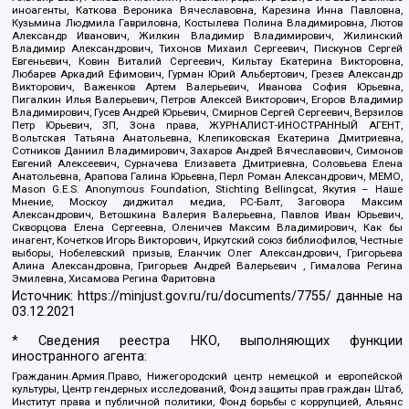
иноагенты, Каткова Вероника Вячеславовна, Карезина Инна Павловна,
Кузьмина Людмила Гавриловна, Костылева Полина Владимировна, Лютов
Александр Иванович, Жилкин Владимир Владимирович, Жилинский
Владимир Александрович, Тихонов Михаил Сергеевич, Пискунов Сергей
Евгеньевич, Ковин Виталий Сергеевич, Кильтау Екатерина Викторовна,
Любарев Аркадий Ефимович, Гурман Юрий Альбертович, Грезев Александр
Викторович, Важенков Артем Валерьевич, Иванова София Юрьевна,
Пигалкин Илья Валерьевич, Петров Алексей Викторович, Егоров Владимир
Владимирович, Гусев Андрей Юрьевич, Смирнов Сергей Сергеевич, Верзилов
Петр Юрьевич, ЗП, Зона права, ЖУРНАЛИСТ-ИНОСТРАННЫЙ АГЕНТ,
Вольтская Татьяна Анатольевна, Клепиковская Екатерина Дмитриевна,
Сотников Даниил Владимирович, Захаров Андрей Вячеславович, Симонов
Евгений Алексеевич, Сурначева Елизавета Дмитриевна, Соловьева Елена
Анатольевна, Арапова Галина Юрьевна, Перл Роман Александрович, МЕМО,
Mason G.E.S. Anonymous Foundation, Stichting Bellingcat, Якутия – Наше
Мнение, Москоу диджитал медиа, РС-Балт, Заговора Максим
Александрович, Ветошкина Валерия Валерьевна, Павлов Иван Юрьевич,
Скворцова Елена Сергеевна, Оленичев Максим Владимирович, Как бы
инагент, Кочетков Игорь Викторович, Иркутский союз библиофилов, Честные
выборы, Нобелевский призыв, Еланчик Олег Александрович, Григорьева
Алина Александровна, Григорьев Андрей Валерьевич , Гималова Регина
Эмилевна, Хисамова Регина Фаритовна
Источник:
https://minjust.gov.ru/ru/documents/7755/
данные на
03.12.2021
* Сведения реестра НКО, выполняющих функции
иностранного агента:
Гражданин.Армия.Право, Нижегородский центр немецкой и европейской
культуры, Центр гендерных исследований, Фонд защиты прав граждан Штаб,
Институт права и публичной политики, Фонд борьбы с коррупцией, Альянс