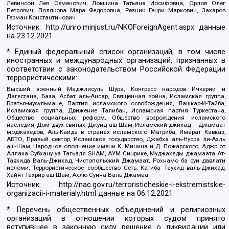
Левинсон Лев Семенович, Локшина Татьяна Иосифовна, Орлов Олег
Петрович, Полякова Мара Федоровна, Резник Генри Маркович, Захаров
Герман Константинович
Источник:
http://unro.minjust.ru/NKOForeignAgent.aspx
данные
на
23.12.2021
* Единый федеральный список организаций, в том числе
иностранных и международных организаций, признанных в
соответствии с законодательством Российской Федерации
террористическими:
Высший военный Маджлисуль Шура, Конгресс народов Ичкерии и
Дагестана, База, Асбат аль-Ансар, Священная война, Исламская группа,
Братья-мусульмане, Партия исламского освобождения, Лашкар-И-Тайба,
Исламская группа, Движение Талибан, Исламская партия Туркестана,
Общество социальных реформ, Общество возрождения исламского
наследия, Дом двух святых, Джунд аш-Шам, Исламский джихад – Джамаат
моджахедов, Аль-Каида в странах исламского Магриба, Имарат Кавказ,
АБТО, Правый сектор, Исламское государство, Джабха аль-Нусра ли-Ахль
аш-Шам, Народное ополчение имени К. Минина и Д. Пожарского, Аджр от
Аллаха Субхану уа Тагьаля SHAM, АУМ Синрике, Муджахеды джамаата Ат-
Тавхида Валь-Джихад, Чистопольский Джамаат, Рохнамо ба суи давлати
исломи, Террористическое сообщество Сеть, Катиба Таухид валь-Джихад,
Хайят Тахрир аш-Шам, Ахлю Сунна Валь Джамаа
Источник:
http://nac.gov.ru/terroristicheskie-i-ekstremistskie-
organizacii-i-materialy.html
данные на
06.12.2021
* Перечень общественных объединений и религиозных
организаций в отношении которых судом принято
вступившее в законную силу решение о ликвидации или