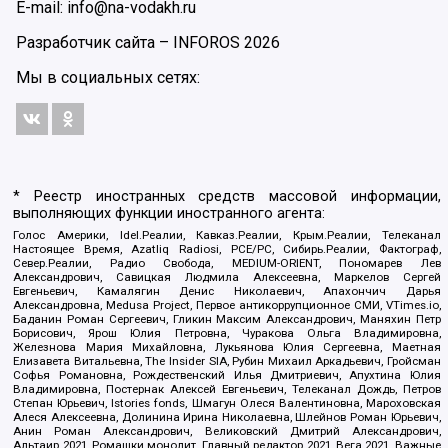
E-mail: info@na-vodakh.ru
Разработчик сайта –
INFOROS
2026
Мы в социальных сетях:
* Реестр иностранных средств массовой информации,
выполняющих функции иностранного агента:
Голос Америки, Idel.Реалии, Кавказ.Реалии, Крым.Реалии, Телеканал
Настоящее Время, Azatliq Radiosi, PCE/PC, Сибирь.Реалии, Фактограф,
Север.Реалии, Радио Свобода, MEDIUM-ORIENT, Пономарев Лев
Александрович, Савицкая Людмила Алексеевна, Маркелов Сергей
Евгеньевич, Камалягин Денис Николаевич, Апахончич Дарья
Александровна, Medusa Project, Первое антикоррупционное СМИ, VTimes.io,
Баданин Роман Сергеевич, Гликин Максим Александрович, Маняхин Петр
Борисович, Ярош Юлия Петровна, Чуракова Ольга Владимировна,
Железнова Мария Михайловна, Лукьянова Юлия Сергеевна, Маетная
Елизавета Витальевна, The Insider SIA, Рубин Михаил Аркадьевич, Гройсман
Софья Романовна, Рождественский Илья Дмитриевич, Апухтина Юлия
Владимировна, Постернак Алексей Евгеньевич, Телеканал Дождь, Петров
Степан Юрьевич, Istories fonds, Шмагун Олеся Валентиновна, Мароховская
Алеся Алексеевна, Долинина Ирина Николаевна, Шлейнов Роман Юрьевич,
Анин Роман Александрович, Великовский Дмитрий Александрович,
Альтаир 2021, Ромашки монолит, Главный редактор 2021, Вега 2021, Важные