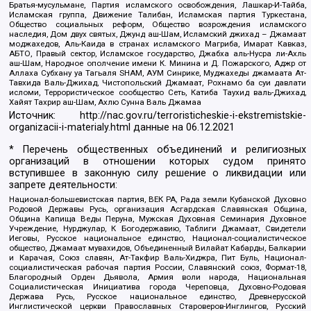
Братья-мусульмане, Партия исламского освобождения, Лашкар-И-Тайба,
Исламская группа, Движение Талибан, Исламская партия Туркестана,
Общество социальных реформ, Общество возрождения исламского
наследия, Дом двух святых, Джунд аш-Шам, Исламский джихад – Джамаат
моджахедов, Аль-Каида в странах исламского Магриба, Имарат Кавказ,
АБТО, Правый сектор, Исламское государство, Джабха аль-Нусра ли-Ахль
аш-Шам, Народное ополчение имени К. Минина и Д. Пожарского, Аджр от
Аллаха Субхану уа Тагьаля SHAM, АУМ Синрике, Муджахеды джамаата Ат-
Тавхида Валь-Джихад, Чистопольский Джамаат, Рохнамо ба суи давлати
исломи, Террористическое сообщество Сеть, Катиба Таухид валь-Джихад,
Хайят Тахрир аш-Шам, Ахлю Сунна Валь Джамаа
Источник:
http://nac.gov.ru/terroristicheskie-i-ekstremistskie-
organizacii-i-materialy.html
данные на
06.12.2021
* Перечень общественных объединений и религиозных
организаций в отношении которых судом принято
вступившее в законную силу решение о ликвидации или
запрете деятельности:
Национал-большевистская партия, ВЕК РА, Рада земли Кубанской Духовно
Родовой Державы Русь, организация Асгардская Славянская Община,
Община Капища Веды Перуна, Мужская Духовная Семинария Духовное
Учреждение, Нурджулар, К Богодержавию, Таблиги Джамаат, Свидетели
Иеговы, Русское национальное единство, Национал-социалистическое
общество, Джамаат мувахидов, Объединенный Вилайат Кабарды, Балкарии
и Карачая, Союз славян, Ат-Такфир Валь-Хиджра, Пит Буль, Национал-
социалистическая рабочая партия России, Славянский союз, Формат-18,
Благородный Орден Дьявола, Армия воли народа, Национальная
Социалистическая Инициатива города Череповца, Духовно-Родовая
Держава Русь, Русское национальное единство, Древнерусской
Инглистической церкви Православных Староверов-Инглингов, Русский