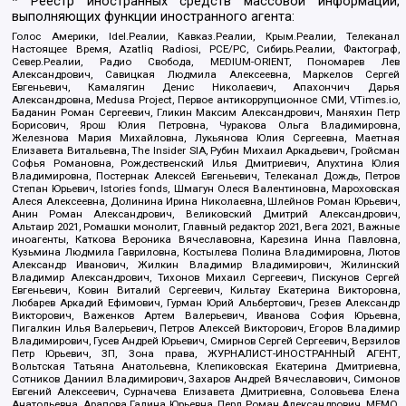
* Реестр иностранных средств массовой информации,
выполняющих функции иностранного агента:
Голос Америки, Idel.Реалии, Кавказ.Реалии, Крым.Реалии, Телеканал
Настоящее Время, Azatliq Radiosi, PCE/PC, Сибирь.Реалии, Фактограф,
Север.Реалии, Радио Свобода, MEDIUM-ORIENT, Пономарев Лев
Александрович, Савицкая Людмила Алексеевна, Маркелов Сергей
Евгеньевич, Камалягин Денис Николаевич, Апахончич Дарья
Александровна, Medusa Project, Первое антикоррупционное СМИ, VTimes.io,
Баданин Роман Сергеевич, Гликин Максим Александрович, Маняхин Петр
Борисович, Ярош Юлия Петровна, Чуракова Ольга Владимировна,
Железнова Мария Михайловна, Лукьянова Юлия Сергеевна, Маетная
Елизавета Витальевна, The Insider SIA, Рубин Михаил Аркадьевич, Гройсман
Софья Романовна, Рождественский Илья Дмитриевич, Апухтина Юлия
Владимировна, Постернак Алексей Евгеньевич, Телеканал Дождь, Петров
Степан Юрьевич, Istories fonds, Шмагун Олеся Валентиновна, Мароховская
Алеся Алексеевна, Долинина Ирина Николаевна, Шлейнов Роман Юрьевич,
Анин Роман Александрович, Великовский Дмитрий Александрович,
Альтаир 2021, Ромашки монолит, Главный редактор 2021, Вега 2021, Важные
иноагенты, Каткова Вероника Вячеславовна, Карезина Инна Павловна,
Кузьмина Людмила Гавриловна, Костылева Полина Владимировна, Лютов
Александр Иванович, Жилкин Владимир Владимирович, Жилинский
Владимир Александрович, Тихонов Михаил Сергеевич, Пискунов Сергей
Евгеньевич, Ковин Виталий Сергеевич, Кильтау Екатерина Викторовна,
Любарев Аркадий Ефимович, Гурман Юрий Альбертович, Грезев Александр
Викторович, Важенков Артем Валерьевич, Иванова София Юрьевна,
Пигалкин Илья Валерьевич, Петров Алексей Викторович, Егоров Владимир
Владимирович, Гусев Андрей Юрьевич, Смирнов Сергей Сергеевич, Верзилов
Петр Юрьевич, ЗП, Зона права, ЖУРНАЛИСТ-ИНОСТРАННЫЙ АГЕНТ,
Вольтская Татьяна Анатольевна, Клепиковская Екатерина Дмитриевна,
Сотников Даниил Владимирович, Захаров Андрей Вячеславович, Симонов
Евгений Алексеевич, Сурначева Елизавета Дмитриевна, Соловьева Елена
Анатольевна, Арапова Галина Юрьевна, Перл Роман Александрович, МЕМО,