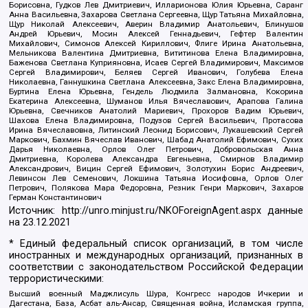
Борисовна, Гудков Лев Дмитриевич, Илларионова Юлия Юрьевна, Саранг
Анна Васильевна, Захарова Светлана Сергеевна, Щур Татьяна Михайловна,
Щур Николай Алексеевич, Аверин Владимир Анатольевич, Блинушов
Андрей Юрьевич, Мосин Алексей Геннадьевич, Гефтер Валентин
Михайлович, Симонов Алексей Кириллович, Флиге Ирина Анатольевна,
Мельникова Валентина Дмитриевна, Вититинова Елена Владимировна,
Баженова Светлана Куприяновна, Исаев Сергей Владимирович, Максимов
Сергей Владимирович, Беляев Сергей Иванович, Голубева Елена
Николаевна, Ганнушкина Светлана Алексеевна, Закс Елена Владимировна,
Буртина Елена Юрьевна, Гендель Людмила Залмановна, Кокорина
Екатерина Алексеевна, Шуманов Илья Вячеславович, Арапова Галина
Юрьевна, Свечников Анатолий Мариевич, Прохоров Вадим Юрьевич,
Шахова Елена Владимировна, Подузов Сергей Васильевич, Протасова
Ирина Вячеславовна, Литинский Леонид Борисович, Лукашевский Сергей
Маркович, Бахмин Вячеслав Иванович, Шабад Анатолий Ефимович, Сухих
Дарья Николаевна, Орлов Олег Петрович, Добровольская Анна
Дмитриевна, Королева Александра Евгеньевна, Смирнов Владимир
Александрович, Вицин Сергей Ефимович, Золотухин Борис Андреевич,
Левинсон Лев Семенович, Локшина Татьяна Иосифовна, Орлов Олег
Петрович, Полякова Мара Федоровна, Резник Генри Маркович, Захаров
Герман Константинович
Источник:
http://unro.minjust.ru/NKOForeignAgent.aspx
данные
на
23.12.2021
* Единый федеральный список организаций, в том числе
иностранных и международных организаций, признанных в
соответствии с законодательством Российской Федерации
террористическими:
Высший военный Маджлисуль Шура, Конгресс народов Ичкерии и
Дагестана, База, Асбат аль-Ансар, Священная война, Исламская группа,