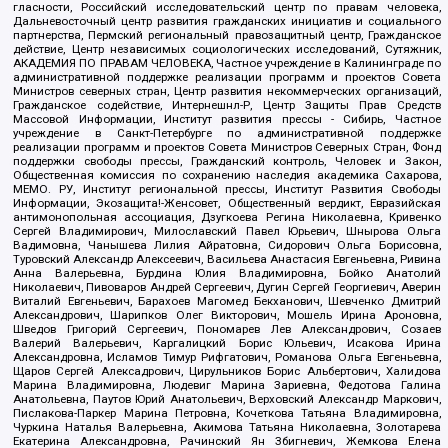
гласности, Российский исследовательский центр по правам человека,
Дальневосточный центр развития гражданских инициатив и социального
партнерства, Пермский региональный правозащитный центр, Гражданское
действие, Центр независимых социологических исследований, Сутяжник,
АКАДЕМИЯ ПО ПРАВАМ ЧЕЛОВЕКА, Частное учреждение в Калининграде по
административной поддержке реализации программ и проектов Совета
Министров северных стран, Центр развития некоммерческих организаций,
Гражданское содействие, Интернешнл-Р, Центр Защиты Прав Средств
Массовой Информации, Институт развития прессы - Сибирь, Частное
учреждение в Санкт-Петербурге по административной поддержке
реализации программ и проектов Совета Министров Северных Стран, Фонд
поддержки свободы прессы, Гражданский контроль, Человек и Закон,
Общественная комиссия по сохранению наследия академика Сахарова,
МЕМО. РУ, Институт региональной прессы, Институт Развития Свободы
Информации, Экозащита!-Женсовет, Общественный вердикт, Евразийская
антимонопольная ассоциация, Дзугкоева Регина Николаевна, Кривенко
Сергей Владимирович, Милославский Павел Юрьевич, Шнырова Ольга
Вадимовна, Чанышева Лилия Айратовна, Сидорович Ольга Борисовна,
Туровский Александр Алексеевич, Васильева Анастасия Евгеньевна, Ривина
Анна Валерьевна, Бурдина Юлия Владимировна, Бойко Анатолий
Николаевич, Пивоваров Андрей Сергеевич, Дугин Сергей Георгиевич, Аверин
Виталий Евгеньевич, Барахоев Магомед Бекханович, Шевченко Дмитрий
Александрович, Шарипков Олег Викторович, Мошель Ирина Ароновна,
Шведов Григорий Сергеевич, Пономарев Лев Александрович, Созаев
Валерий Валерьевич, Каргалицкий Борис Юльевич, Исакова Ирина
Александровна, Исламов Тимур Рифгатович, Романова Ольга Евгеньевна,
Щаров Сергей Алексадрович, Цирульников Борис Альбертович, Халидова
Марина Владимировна, Людевиг Марина Зариевна, Федотова Галина
Анатольевна, Паутов Юрий Анатольевич, Верховский Александр Маркович,
Пислакова-Паркер Марина Петровна, Кочеткова Татьяна Владимировна,
Чуркина Наталья Валерьевна, Акимова Татьяна Николаевна, Золотарева
Екатерина Александровна, Рачинский Ян Збигневич, Жемкова Елена