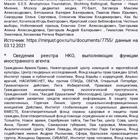
Mason G.E.S. Anonymous Foundation, Stichting Bellingcat, Якутия – Наше
Мнение, Москоу диджитал медиа, РС-Балт, Заговора Максим
Александрович, Ветошкина Валерия Валерьевна, Павлов Иван Юрьевич,
Скворцова Елена Сергеевна, Оленичев Максим Владимирович, Как бы
инагент, Кочетков Игорь Викторович, Иркутский союз библиофилов, Честные
выборы, Нобелевский призыв, Еланчик Олег Александрович, Григорьева
Алина Александровна, Григорьев Андрей Валерьевич , Гималова Регина
Эмилевна, Хисамова Регина Фаритовна
Источник:
https://minjust.gov.ru/ru/documents/7755/
данные на
03.12.2021
* Сведения реестра НКО, выполняющих функции
иностранного агента:
Гражданин.Армия.Право, Нижегородский центр немецкой и европейской
культуры, Центр гендерных исследований, Фонд защиты прав граждан Штаб,
Институт права и публичной политики, Фонд борьбы с коррупцией, Альянс
врачей, НАСИЛИЮ.НЕТ, Мы против СПИДа, СВЕЧА, Открытый Петербург,
Гуманитарное действие, Лига Избирателей, Правовая инициатива,
Гражданская инициатива против экологической преступности,
Гражданский Союз, "Хасдей Ерушалаим" (Милосердие), Центр поддержки и
содействия развитию средств массовой информации, В защиту прав
заключенных, Горячая Линия, Центр социально-информационных
инициатив Действие, Институт глобализации и социальных движений,
ВМЕСТЕ, Благотворительный фонд охраны здоровья и защиты прав
граждан, Благотворительный фонд помощи осужденным и их семьям, Фонд
Тольятти, Новое время, Серебряная тайга, Так-Так-Так, центр Сова, центр
Анна, Проект Апрель, Самарская губерния, Эра здоровья, Мемориал,
Аналитический Центр Юрия Левады, Издательство Парк Гагарина, Фонд
содействия имени Андрея Рылькова, Сфера, Уральская правозащитная
группа, Женщины Евразии, СИБАЛЬТ, Институт прав человека, Фонд защиты