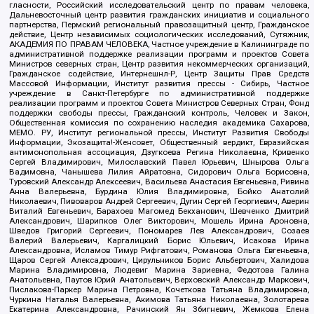
гласности, Российский исследовательский центр по правам человека,
Дальневосточный центр развития гражданских инициатив и социального
партнерства, Пермский региональный правозащитный центр, Гражданское
действие, Центр независимых социологических исследований, Сутяжник,
АКАДЕМИЯ ПО ПРАВАМ ЧЕЛОВЕКА, Частное учреждение в Калининграде по
административной поддержке реализации программ и проектов Совета
Министров северных стран, Центр развития некоммерческих организаций,
Гражданское содействие, Интернешнл-Р, Центр Защиты Прав Средств
Массовой Информации, Институт развития прессы - Сибирь, Частное
учреждение в Санкт-Петербурге по административной поддержке
реализации программ и проектов Совета Министров Северных Стран, Фонд
поддержки свободы прессы, Гражданский контроль, Человек и Закон,
Общественная комиссия по сохранению наследия академика Сахарова,
МЕМО. РУ, Институт региональной прессы, Институт Развития Свободы
Информации, Экозащита!-Женсовет, Общественный вердикт, Евразийская
антимонопольная ассоциация, Дзугкоева Регина Николаевна, Кривенко
Сергей Владимирович, Милославский Павел Юрьевич, Шнырова Ольга
Вадимовна, Чанышева Лилия Айратовна, Сидорович Ольга Борисовна,
Туровский Александр Алексеевич, Васильева Анастасия Евгеньевна, Ривина
Анна Валерьевна, Бурдина Юлия Владимировна, Бойко Анатолий
Николаевич, Пивоваров Андрей Сергеевич, Дугин Сергей Георгиевич, Аверин
Виталий Евгеньевич, Барахоев Магомед Бекханович, Шевченко Дмитрий
Александрович, Шарипков Олег Викторович, Мошель Ирина Ароновна,
Шведов Григорий Сергеевич, Пономарев Лев Александрович, Созаев
Валерий Валерьевич, Каргалицкий Борис Юльевич, Исакова Ирина
Александровна, Исламов Тимур Рифгатович, Романова Ольга Евгеньевна,
Щаров Сергей Алексадрович, Цирульников Борис Альбертович, Халидова
Марина Владимировна, Людевиг Марина Зариевна, Федотова Галина
Анатольевна, Паутов Юрий Анатольевич, Верховский Александр Маркович,
Пислакова-Паркер Марина Петровна, Кочеткова Татьяна Владимировна,
Чуркина Наталья Валерьевна, Акимова Татьяна Николаевна, Золотарева
Екатерина Александровна, Рачинский Ян Збигневич, Жемкова Елена