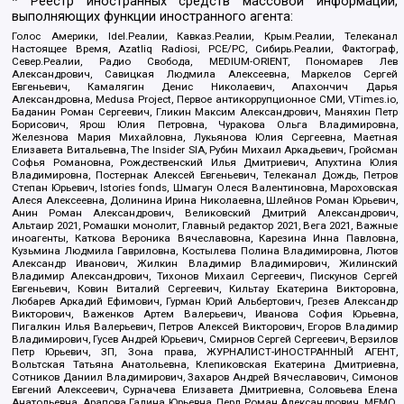
* Реестр иностранных средств массовой информации,
выполняющих функции иностранного агента:
Голос Америки, Idel.Реалии, Кавказ.Реалии, Крым.Реалии, Телеканал
Настоящее Время, Azatliq Radiosi, PCE/PC, Сибирь.Реалии, Фактограф,
Север.Реалии, Радио Свобода, MEDIUM-ORIENT, Пономарев Лев
Александрович, Савицкая Людмила Алексеевна, Маркелов Сергей
Евгеньевич, Камалягин Денис Николаевич, Апахончич Дарья
Александровна, Medusa Project, Первое антикоррупционное СМИ, VTimes.io,
Баданин Роман Сергеевич, Гликин Максим Александрович, Маняхин Петр
Борисович, Ярош Юлия Петровна, Чуракова Ольга Владимировна,
Железнова Мария Михайловна, Лукьянова Юлия Сергеевна, Маетная
Елизавета Витальевна, The Insider SIA, Рубин Михаил Аркадьевич, Гройсман
Софья Романовна, Рождественский Илья Дмитриевич, Апухтина Юлия
Владимировна, Постернак Алексей Евгеньевич, Телеканал Дождь, Петров
Степан Юрьевич, Istories fonds, Шмагун Олеся Валентиновна, Мароховская
Алеся Алексеевна, Долинина Ирина Николаевна, Шлейнов Роман Юрьевич,
Анин Роман Александрович, Великовский Дмитрий Александрович,
Альтаир 2021, Ромашки монолит, Главный редактор 2021, Вега 2021, Важные
иноагенты, Каткова Вероника Вячеславовна, Карезина Инна Павловна,
Кузьмина Людмила Гавриловна, Костылева Полина Владимировна, Лютов
Александр Иванович, Жилкин Владимир Владимирович, Жилинский
Владимир Александрович, Тихонов Михаил Сергеевич, Пискунов Сергей
Евгеньевич, Ковин Виталий Сергеевич, Кильтау Екатерина Викторовна,
Любарев Аркадий Ефимович, Гурман Юрий Альбертович, Грезев Александр
Викторович, Важенков Артем Валерьевич, Иванова София Юрьевна,
Пигалкин Илья Валерьевич, Петров Алексей Викторович, Егоров Владимир
Владимирович, Гусев Андрей Юрьевич, Смирнов Сергей Сергеевич, Верзилов
Петр Юрьевич, ЗП, Зона права, ЖУРНАЛИСТ-ИНОСТРАННЫЙ АГЕНТ,
Вольтская Татьяна Анатольевна, Клепиковская Екатерина Дмитриевна,
Сотников Даниил Владимирович, Захаров Андрей Вячеславович, Симонов
Евгений Алексеевич, Сурначева Елизавета Дмитриевна, Соловьева Елена
Анатольевна, Арапова Галина Юрьевна, Перл Роман Александрович, МЕМО,