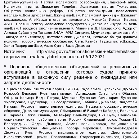
Братья-мусульмане, Партия исламского освобождения, Лашкар-И-Тайба,
Исламская группа, Движение Талибан, Исламская партия Туркестана,
Общество социальных реформ, Общество возрождения исламского
наследия, Дом двух святых, Джунд аш-Шам, Исламский джихад – Джамаат
моджахедов, Аль-Каида в странах исламского Магриба, Имарат Кавказ,
АБТО, Правый сектор, Исламское государство, Джабха аль-Нусра ли-Ахль
аш-Шам, Народное ополчение имени К. Минина и Д. Пожарского, Аджр от
Аллаха Субхану уа Тагьаля SHAM, АУМ Синрике, Муджахеды джамаата Ат-
Тавхида Валь-Джихад, Чистопольский Джамаат, Рохнамо ба суи давлати
исломи, Террористическое сообщество Сеть, Катиба Таухид валь-Джихад,
Хайят Тахрир аш-Шам, Ахлю Сунна Валь Джамаа
Источник:
http://nac.gov.ru/terroristicheskie-i-ekstremistskie-
organizacii-i-materialy.html
данные на
06.12.2021
* Перечень общественных объединений и религиозных
организаций в отношении которых судом принято
вступившее в законную силу решение о ликвидации или
запрете деятельности:
Национал-большевистская партия, ВЕК РА, Рада земли Кубанской Духовно
Родовой Державы Русь, организация Асгардская Славянская Община,
Община Капища Веды Перуна, Мужская Духовная Семинария Духовное
Учреждение, Нурджулар, К Богодержавию, Таблиги Джамаат, Свидетели
Иеговы, Русское национальное единство, Национал-социалистическое
общество, Джамаат мувахидов, Объединенный Вилайат Кабарды, Балкарии
и Карачая, Союз славян, Ат-Такфир Валь-Хиджра, Пит Буль, Национал-
социалистическая рабочая партия России, Славянский союз, Формат-18,
Благородный Орден Дьявола, Армия воли народа, Национальная
Социалистическая Инициатива города Череповца, Духовно-Родовая
Держава Русь, Русское национальное единство, Древнерусской
Инглистической церкви Православных Староверов-Инглингов, Русский