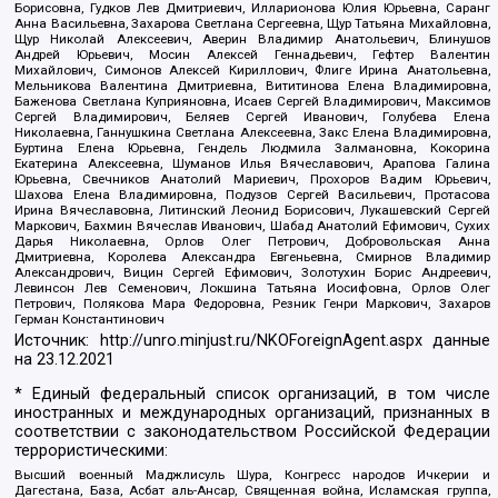
Борисовна, Гудков Лев Дмитриевич, Илларионова Юлия Юрьевна, Саранг
Анна Васильевна, Захарова Светлана Сергеевна, Щур Татьяна Михайловна,
Щур Николай Алексеевич, Аверин Владимир Анатольевич, Блинушов
Андрей Юрьевич, Мосин Алексей Геннадьевич, Гефтер Валентин
Михайлович, Симонов Алексей Кириллович, Флиге Ирина Анатольевна,
Мельникова Валентина Дмитриевна, Вититинова Елена Владимировна,
Баженова Светлана Куприяновна, Исаев Сергей Владимирович, Максимов
Сергей Владимирович, Беляев Сергей Иванович, Голубева Елена
Николаевна, Ганнушкина Светлана Алексеевна, Закс Елена Владимировна,
Буртина Елена Юрьевна, Гендель Людмила Залмановна, Кокорина
Екатерина Алексеевна, Шуманов Илья Вячеславович, Арапова Галина
Юрьевна, Свечников Анатолий Мариевич, Прохоров Вадим Юрьевич,
Шахова Елена Владимировна, Подузов Сергей Васильевич, Протасова
Ирина Вячеславовна, Литинский Леонид Борисович, Лукашевский Сергей
Маркович, Бахмин Вячеслав Иванович, Шабад Анатолий Ефимович, Сухих
Дарья Николаевна, Орлов Олег Петрович, Добровольская Анна
Дмитриевна, Королева Александра Евгеньевна, Смирнов Владимир
Александрович, Вицин Сергей Ефимович, Золотухин Борис Андреевич,
Левинсон Лев Семенович, Локшина Татьяна Иосифовна, Орлов Олег
Петрович, Полякова Мара Федоровна, Резник Генри Маркович, Захаров
Герман Константинович
Источник:
http://unro.minjust.ru/NKOForeignAgent.aspx
данные
на
23.12.2021
* Единый федеральный список организаций, в том числе
иностранных и международных организаций, признанных в
соответствии с законодательством Российской Федерации
террористическими:
Высший военный Маджлисуль Шура, Конгресс народов Ичкерии и
Дагестана, База, Асбат аль-Ансар, Священная война, Исламская группа,