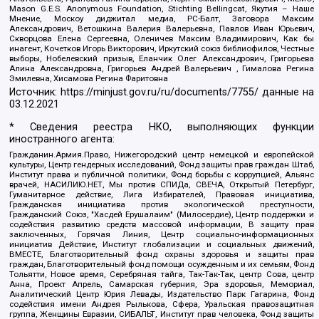
Mason G.E.S. Anonymous Foundation, Stichting Bellingcat, Якутия – Наше
Мнение, Москоу диджитал медиа, РС-Балт, Заговора Максим
Александрович, Ветошкина Валерия Валерьевна, Павлов Иван Юрьевич,
Скворцова Елена Сергеевна, Оленичев Максим Владимирович, Как бы
инагент, Кочетков Игорь Викторович, Иркутский союз библиофилов, Честные
выборы, Нобелевский призыв, Еланчик Олег Александрович, Григорьева
Алина Александровна, Григорьев Андрей Валерьевич , Гималова Регина
Эмилевна, Хисамова Регина Фаритовна
Источник:
https://minjust.gov.ru/ru/documents/7755/
данные на
03.12.2021
* Сведения реестра НКО, выполняющих функции
иностранного агента:
Гражданин.Армия.Право, Нижегородский центр немецкой и европейской
культуры, Центр гендерных исследований, Фонд защиты прав граждан Штаб,
Институт права и публичной политики, Фонд борьбы с коррупцией, Альянс
врачей, НАСИЛИЮ.НЕТ, Мы против СПИДа, СВЕЧА, Открытый Петербург,
Гуманитарное действие, Лига Избирателей, Правовая инициатива,
Гражданская инициатива против экологической преступности,
Гражданский Союз, "Хасдей Ерушалаим" (Милосердие), Центр поддержки и
содействия развитию средств массовой информации, В защиту прав
заключенных, Горячая Линия, Центр социально-информационных
инициатив Действие, Институт глобализации и социальных движений,
ВМЕСТЕ, Благотворительный фонд охраны здоровья и защиты прав
граждан, Благотворительный фонд помощи осужденным и их семьям, Фонд
Тольятти, Новое время, Серебряная тайга, Так-Так-Так, центр Сова, центр
Анна, Проект Апрель, Самарская губерния, Эра здоровья, Мемориал,
Аналитический Центр Юрия Левады, Издательство Парк Гагарина, Фонд
содействия имени Андрея Рылькова, Сфера, Уральская правозащитная
группа, Женщины Евразии, СИБАЛЬТ, Институт прав человека, Фонд защиты