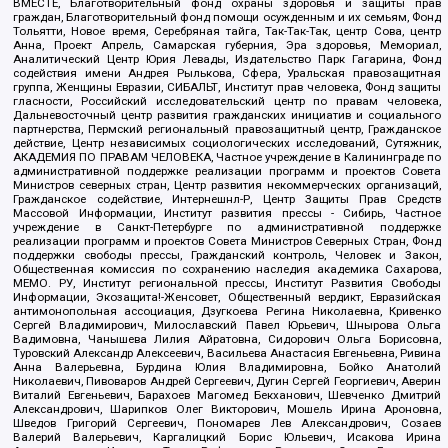
ВМЕСТЕ, Благотворительный фонд охраны здоровья и защиты прав
граждан, Благотворительный фонд помощи осужденным и их семьям, Фонд
Тольятти, Новое время, Серебряная тайга, Так-Так-Так, центр Сова, центр
Анна, Проект Апрель, Самарская губерния, Эра здоровья, Мемориал,
Аналитический Центр Юрия Левады, Издательство Парк Гагарина, Фонд
содействия имени Андрея Рылькова, Сфера, Уральская правозащитная
группа, Женщины Евразии, СИБАЛЬТ, Институт прав человека, Фонд защиты
гласности, Российский исследовательский центр по правам человека,
Дальневосточный центр развития гражданских инициатив и социального
партнерства, Пермский региональный правозащитный центр, Гражданское
действие, Центр независимых социологических исследований, Сутяжник,
АКАДЕМИЯ ПО ПРАВАМ ЧЕЛОВЕКА, Частное учреждение в Калининграде по
административной поддержке реализации программ и проектов Совета
Министров северных стран, Центр развития некоммерческих организаций,
Гражданское содействие, Интернешнл-Р, Центр Защиты Прав Средств
Массовой Информации, Институт развития прессы - Сибирь, Частное
учреждение в Санкт-Петербурге по административной поддержке
реализации программ и проектов Совета Министров Северных Стран, Фонд
поддержки свободы прессы, Гражданский контроль, Человек и Закон,
Общественная комиссия по сохранению наследия академика Сахарова,
МЕМО. РУ, Институт региональной прессы, Институт Развития Свободы
Информации, Экозащита!-Женсовет, Общественный вердикт, Евразийская
антимонопольная ассоциация, Дзугкоева Регина Николаевна, Кривенко
Сергей Владимирович, Милославский Павел Юрьевич, Шнырова Ольга
Вадимовна, Чанышева Лилия Айратовна, Сидорович Ольга Борисовна,
Туровский Александр Алексеевич, Васильева Анастасия Евгеньевна, Ривина
Анна Валерьевна, Бурдина Юлия Владимировна, Бойко Анатолий
Николаевич, Пивоваров Андрей Сергеевич, Дугин Сергей Георгиевич, Аверин
Виталий Евгеньевич, Барахоев Магомед Бекханович, Шевченко Дмитрий
Александрович, Шарипков Олег Викторович, Мошель Ирина Ароновна,
Шведов Григорий Сергеевич, Пономарев Лев Александрович, Созаев
Валерий Валерьевич, Каргалицкий Борис Юльевич, Исакова Ирина