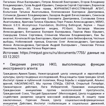
Пигалкин Илья Валерьевич, Петров Алексей Викторович, Егоров Владимир
Владимирович, Гусев Андрей Юрьевич, Смирнов Сергей Сергеевич, Верзилов
Петр Юрьевич, ЗП, Зона права, ЖУРНАЛИСТ-ИНОСТРАННЫЙ АГЕНТ,
Вольтская Татьяна Анатольевна, Клепиковская Екатерина Дмитриевна,
Сотников Даниил Владимирович, Захаров Андрей Вячеславович, Симонов
Евгений Алексеевич, Сурначева Елизавета Дмитриевна, Соловьева Елена
Анатольевна, Арапова Галина Юрьевна, Перл Роман Александрович, МЕМО,
Mason G.E.S. Anonymous Foundation, Stichting Bellingcat, Якутия – Наше
Мнение, Москоу диджитал медиа, РС-Балт, Заговора Максим
Александрович, Ветошкина Валерия Валерьевна, Павлов Иван Юрьевич,
Скворцова Елена Сергеевна, Оленичев Максим Владимирович, Как бы
инагент, Кочетков Игорь Викторович, Иркутский союз библиофилов, Честные
выборы, Нобелевский призыв, Еланчик Олег Александрович, Григорьева
Алина Александровна, Григорьев Андрей Валерьевич , Гималова Регина
Эмилевна, Хисамова Регина Фаритовна
Источник:
https://minjust.gov.ru/ru/documents/7755/
данные на
03.12.2021
* Сведения реестра НКО, выполняющих функции
иностранного агента:
Гражданин.Армия.Право, Нижегородский центр немецкой и европейской
культуры, Центр гендерных исследований, Фонд защиты прав граждан Штаб,
Институт права и публичной политики, Фонд борьбы с коррупцией, Альянс
врачей, НАСИЛИЮ.НЕТ, Мы против СПИДа, СВЕЧА, Открытый Петербург,
Гуманитарное действие, Лига Избирателей, Правовая инициатива,
Гражданская инициатива против экологической преступности,
Гражданский Союз, "Хасдей Ерушалаим" (Милосердие), Центр поддержки и
содействия развитию средств массовой информации, В защиту прав
заключенных, Горячая Линия, Центр социально-информационных
инициатив Действие, Институт глобализации и социальных движений,