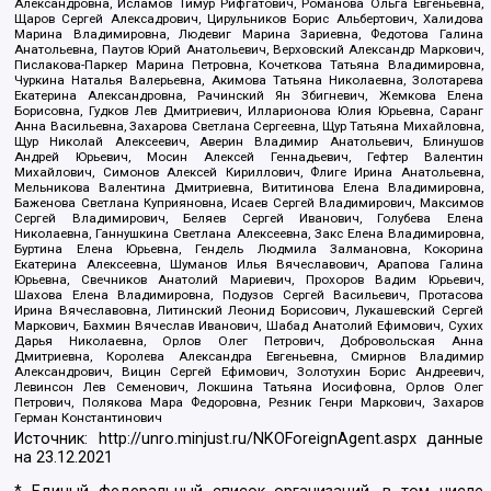
Александровна, Исламов Тимур Рифгатович, Романова Ольга Евгеньевна,
Щаров Сергей Алексадрович, Цирульников Борис Альбертович, Халидова
Марина Владимировна, Людевиг Марина Зариевна, Федотова Галина
Анатольевна, Паутов Юрий Анатольевич, Верховский Александр Маркович,
Пислакова-Паркер Марина Петровна, Кочеткова Татьяна Владимировна,
Чуркина Наталья Валерьевна, Акимова Татьяна Николаевна, Золотарева
Екатерина Александровна, Рачинский Ян Збигневич, Жемкова Елена
Борисовна, Гудков Лев Дмитриевич, Илларионова Юлия Юрьевна, Саранг
Анна Васильевна, Захарова Светлана Сергеевна, Щур Татьяна Михайловна,
Щур Николай Алексеевич, Аверин Владимир Анатольевич, Блинушов
Андрей Юрьевич, Мосин Алексей Геннадьевич, Гефтер Валентин
Михайлович, Симонов Алексей Кириллович, Флиге Ирина Анатольевна,
Мельникова Валентина Дмитриевна, Вититинова Елена Владимировна,
Баженова Светлана Куприяновна, Исаев Сергей Владимирович, Максимов
Сергей Владимирович, Беляев Сергей Иванович, Голубева Елена
Николаевна, Ганнушкина Светлана Алексеевна, Закс Елена Владимировна,
Буртина Елена Юрьевна, Гендель Людмила Залмановна, Кокорина
Екатерина Алексеевна, Шуманов Илья Вячеславович, Арапова Галина
Юрьевна, Свечников Анатолий Мариевич, Прохоров Вадим Юрьевич,
Шахова Елена Владимировна, Подузов Сергей Васильевич, Протасова
Ирина Вячеславовна, Литинский Леонид Борисович, Лукашевский Сергей
Маркович, Бахмин Вячеслав Иванович, Шабад Анатолий Ефимович, Сухих
Дарья Николаевна, Орлов Олег Петрович, Добровольская Анна
Дмитриевна, Королева Александра Евгеньевна, Смирнов Владимир
Александрович, Вицин Сергей Ефимович, Золотухин Борис Андреевич,
Левинсон Лев Семенович, Локшина Татьяна Иосифовна, Орлов Олег
Петрович, Полякова Мара Федоровна, Резник Генри Маркович, Захаров
Герман Константинович
Источник:
http://unro.minjust.ru/NKOForeignAgent.aspx
данные
на
23.12.2021