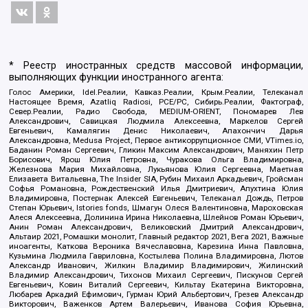
* Реестр иностранных средств массовой информации,
выполняющих функции иностранного агента:
Голос Америки, Idel.Реалии, Кавказ.Реалии, Крым.Реалии, Телеканал
Настоящее Время, Azatliq Radiosi, PCE/PC, Сибирь.Реалии, Фактограф,
Север.Реалии, Радио Свобода, MEDIUM-ORIENT, Пономарев Лев
Александрович, Савицкая Людмила Алексеевна, Маркелов Сергей
Евгеньевич, Камалягин Денис Николаевич, Апахончич Дарья
Александровна, Medusa Project, Первое антикоррупционное СМИ, VTimes.io,
Баданин Роман Сергеевич, Гликин Максим Александрович, Маняхин Петр
Борисович, Ярош Юлия Петровна, Чуракова Ольга Владимировна,
Железнова Мария Михайловна, Лукьянова Юлия Сергеевна, Маетная
Елизавета Витальевна, The Insider SIA, Рубин Михаил Аркадьевич, Гройсман
Софья Романовна, Рождественский Илья Дмитриевич, Апухтина Юлия
Владимировна, Постернак Алексей Евгеньевич, Телеканал Дождь, Петров
Степан Юрьевич, Istories fonds, Шмагун Олеся Валентиновна, Мароховская
Алеся Алексеевна, Долинина Ирина Николаевна, Шлейнов Роман Юрьевич,
Анин Роман Александрович, Великовский Дмитрий Александрович,
Альтаир 2021, Ромашки монолит, Главный редактор 2021, Вега 2021, Важные
иноагенты, Каткова Вероника Вячеславовна, Карезина Инна Павловна,
Кузьмина Людмила Гавриловна, Костылева Полина Владимировна, Лютов
Александр Иванович, Жилкин Владимир Владимирович, Жилинский
Владимир Александрович, Тихонов Михаил Сергеевич, Пискунов Сергей
Евгеньевич, Ковин Виталий Сергеевич, Кильтау Екатерина Викторовна,
Любарев Аркадий Ефимович, Гурман Юрий Альбертович, Грезев Александр
Викторович, Важенков Артем Валерьевич, Иванова София Юрьевна,