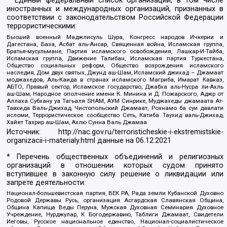
* Единый федеральный список организаций, в том числе
иностранных и международных организаций, признанных в
соответствии с законодательством Российской Федерации
террористическими:
Высший военный Маджлисуль Шура, Конгресс народов Ичкерии и
Дагестана, База, Асбат аль-Ансар, Священная война, Исламская группа,
Братья-мусульмане, Партия исламского освобождения, Лашкар-И-Тайба,
Исламская группа, Движение Талибан, Исламская партия Туркестана,
Общество социальных реформ, Общество возрождения исламского
наследия, Дом двух святых, Джунд аш-Шам, Исламский джихад – Джамаат
моджахедов, Аль-Каида в странах исламского Магриба, Имарат Кавказ,
АБТО, Правый сектор, Исламское государство, Джабха аль-Нусра ли-Ахль
аш-Шам, Народное ополчение имени К. Минина и Д. Пожарского, Аджр от
Аллаха Субхану уа Тагьаля SHAM, АУМ Синрике, Муджахеды джамаата Ат-
Тавхида Валь-Джихад, Чистопольский Джамаат, Рохнамо ба суи давлати
исломи, Террористическое сообщество Сеть, Катиба Таухид валь-Джихад,
Хайят Тахрир аш-Шам, Ахлю Сунна Валь Джамаа
Источник:
http://nac.gov.ru/terroristicheskie-i-ekstremistskie-
organizacii-i-materialy.html
данные на
06.12.2021
* Перечень общественных объединений и религиозных
организаций в отношении которых судом принято
вступившее в законную силу решение о ликвидации или
запрете деятельности:
Национал-большевистская партия, ВЕК РА, Рада земли Кубанской Духовно
Родовой Державы Русь, организация Асгардская Славянская Община,
Община Капища Веды Перуна, Мужская Духовная Семинария Духовное
Учреждение, Нурджулар, К Богодержавию, Таблиги Джамаат, Свидетели
Иеговы, Русское национальное единство, Национал-социалистическое