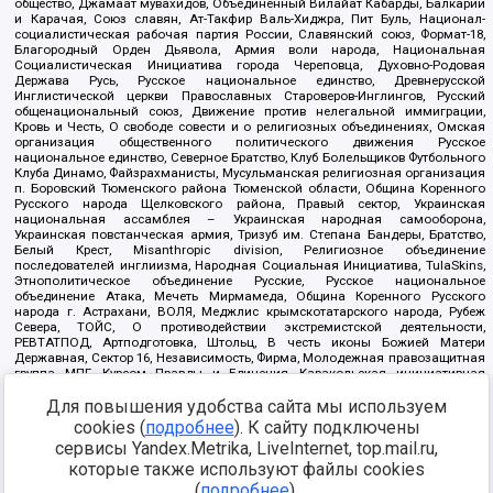
общество, Джамаат мувахидов, Объединенный Вилайат Кабарды, Балкарии
и Карачая, Союз славян, Ат-Такфир Валь-Хиджра, Пит Буль, Национал-
социалистическая рабочая партия России, Славянский союз, Формат-18,
Благородный Орден Дьявола, Армия воли народа, Национальная
Социалистическая Инициатива города Череповца, Духовно-Родовая
Держава Русь, Русское национальное единство, Древнерусской
Инглистической церкви Православных Староверов-Инглингов, Русский
общенациональный союз, Движение против нелегальной иммиграции,
Кровь и Честь, О свободе совести и о религиозных объединениях, Омская
организация общественного политического движения Русское
национальное единство, Северное Братство, Клуб Болельщиков Футбольного
Клуба Динамо, Файзрахманисты, Мусульманская религиозная организация
п. Боровский Тюменского района Тюменской области, Община Коренного
Русского народа Щелковского района, Правый сектор, Украинская
национальная ассамблея – Украинская народная самооборона,
Украинская повстанческая армия, Тризуб им. Степана Бандеры, Братство,
Белый Крест, Misanthropic division, Религиозное объединение
последователей инглиизма, Народная Социальная Инициатива, TulaSkins,
Этнополитическое объединение Русские, Русское национальное
объединение Атака, Мечеть Мирмамеда, Община Коренного Русского
народа г. Астрахани, ВОЛЯ, Меджлис крымскотатарского народа, Рубеж
Севера, ТОЙС, О противодействии экстремистской деятельности,
РЕВТАТПОД, Артподготовка, Штольц, В честь иконы Божией Матери
Державная, Сектор 16, Независимость, Фирма, Молодежная правозащитная
группа МПГ, Курсом Правды и Единения, Каракольская инициативная
группа, Автоград Крю, Союз Славянских Сил Руси, Алля-Аят,
Для повышения удобства сайта мы используем
Благотворительный пансионат Ак Умут, Русская республика Русь,
Арестантское уголовное единство, Башкорт, Нация и свобода, W.H.С., Фалунь
cookies (
подробнее
). К сайту подключены
Дафа, Иртыш Ultras, Русский Патриотический клуб-Новокузнецк/РПК,
сервисы Yandex.Metrika, LiveInternet, top.mail.ru,
Сибирский державный союз, Фонд борьбы с коррупцией, Фонд защиты прав
граждан, Штабы Навального, Совет граждан СССР Прикубанского округа г.
которые также используют файлы cookies
Краснодара
(
подробнее
).