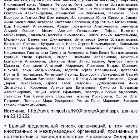
Пислакова-Паркер Марина Петровна, Кочеткова Татьяна Владимировна,
Чуркина Наталья Валерьевна, Акимова Татьяна Николаевна, Золотарева
Екатерина Александровна, Рачинский Ян Збигневич, Жемкова Елена
Борисовна, Гудков Лев Дмитриевич, Илларионова Юлия Юрьевна, Саранг
Анна Васильевна, Захарова Светлана Сергеевна, Щур Татьяна Михайловна,
Щур Николай Алексеевич, Аверин Владимир Анатольевич, Блинушов
Андрей Юрьевич, Мосин Алексей Геннадьевич, Гефтер Валентин
Михайлович, Симонов Алексей Кириллович, Флиге Ирина Анатольевна,
Мельникова Валентина Дмитриевна, Вититинова Елена Владимировна,
Баженова Светлана Куприяновна, Исаев Сергей Владимирович, Максимов
Сергей Владимирович, Беляев Сергей Иванович, Голубева Елена
Николаевна, Ганнушкина Светлана Алексеевна, Закс Елена Владимировна,
Буртина Елена Юрьевна, Гендель Людмила Залмановна, Кокорина
Екатерина Алексеевна, Шуманов Илья Вячеславович, Арапова Галина
Юрьевна, Свечников Анатолий Мариевич, Прохоров Вадим Юрьевич,
Шахова Елена Владимировна, Подузов Сергей Васильевич, Протасова
Ирина Вячеславовна, Литинский Леонид Борисович, Лукашевский Сергей
Маркович, Бахмин Вячеслав Иванович, Шабад Анатолий Ефимович, Сухих
Дарья Николаевна, Орлов Олег Петрович, Добровольская Анна
Дмитриевна, Королева Александра Евгеньевна, Смирнов Владимир
Александрович, Вицин Сергей Ефимович, Золотухин Борис Андреевич,
Левинсон Лев Семенович, Локшина Татьяна Иосифовна, Орлов Олег
Петрович, Полякова Мара Федоровна, Резник Генри Маркович, Захаров
Герман Константинович
Источник:
http://unro.minjust.ru/NKOForeignAgent.aspx
данные
на
23.12.2021
* Единый федеральный список организаций, в том числе
иностранных и международных организаций, признанных в
соответствии с законодательством Российской Федерации