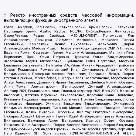
* Реестр иностранных средств массовой информации,
выполняющих функции иностранного агента:
Голос Америки, Idel.Реалии, Кавказ.Реалии, Крым.Реалии, Телеканал
Настоящее Время, Azatliq Radiosi, PCE/PC, Сибирь.Реалии, Фактограф,
Север.Реалии, Радио Свобода, MEDIUM-ORIENT, Пономарев Лев
Александрович, Савицкая Людмила Алексеевна, Маркелов Сергей
Евгеньевич, Камалягин Денис Николаевич, Апахончич Дарья
Александровна, Medusa Project, Первое антикоррупционное СМИ, VTimes.io,
Баданин Роман Сергеевич, Гликин Максим Александрович, Маняхин Петр
Борисович, Ярош Юлия Петровна, Чуракова Ольга Владимировна,
Железнова Мария Михайловна, Лукьянова Юлия Сергеевна, Маетная
Елизавета Витальевна, The Insider SIA, Рубин Михаил Аркадьевич, Гройсман
Софья Романовна, Рождественский Илья Дмитриевич, Апухтина Юлия
Владимировна, Постернак Алексей Евгеньевич, Телеканал Дождь, Петров
Степан Юрьевич, Istories fonds, Шмагун Олеся Валентиновна, Мароховская
Алеся Алексеевна, Долинина Ирина Николаевна, Шлейнов Роман Юрьевич,
Анин Роман Александрович, Великовский Дмитрий Александрович,
Альтаир 2021, Ромашки монолит, Главный редактор 2021, Вега 2021, Важные
иноагенты, Каткова Вероника Вячеславовна, Карезина Инна Павловна,
Кузьмина Людмила Гавриловна, Костылева Полина Владимировна, Лютов
Александр Иванович, Жилкин Владимир Владимирович, Жилинский
Владимир Александрович, Тихонов Михаил Сергеевич, Пискунов Сергей
Евгеньевич, Ковин Виталий Сергеевич, Кильтау Екатерина Викторовна,
Любарев Аркадий Ефимович, Гурман Юрий Альбертович, Грезев Александр
Викторович, Важенков Артем Валерьевич, Иванова София Юрьевна,
Пигалкин Илья Валерьевич, Петров Алексей Викторович, Егоров Владимир
Владимирович, Гусев Андрей Юрьевич, Смирнов Сергей Сергеевич, Верзилов
Петр Юрьевич, ЗП, Зона права, ЖУРНАЛИСТ-ИНОСТРАННЫЙ АГЕНТ,