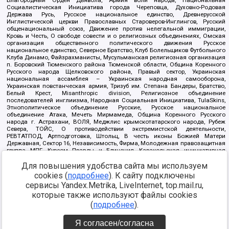
Благородный Орден Дьявола, Армия воли народа, Национальная
Социалистическая Инициатива города Череповца, Духовно-Родовая
Держава Русь, Русское национальное единство, Древнерусской
Инглистической церкви Православных Староверов-Инглингов, Русский
общенациональный союз, Движение против нелегальной иммиграции,
Кровь и Честь, О свободе совести и о религиозных объединениях, Омская
организация общественного политического движения Русское
национальное единство, Северное Братство, Клуб Болельщиков Футбольного
Клуба Динамо, Файзрахманисты, Мусульманская религиозная организация
п. Боровский Тюменского района Тюменской области, Община Коренного
Русского народа Щелковского района, Правый сектор, Украинская
национальная ассамблея – Украинская народная самооборона,
Украинская повстанческая армия, Тризуб им. Степана Бандеры, Братство,
Белый Крест, Misanthropic division, Религиозное объединение
последователей инглиизма, Народная Социальная Инициатива, TulaSkins,
Этнополитическое объединение Русские, Русское национальное
объединение Атака, Мечеть Мирмамеда, Община Коренного Русского
народа г. Астрахани, ВОЛЯ, Меджлис крымскотатарского народа, Рубеж
Севера, ТОЙС, О противодействии экстремистской деятельности,
РЕВТАТПОД, Артподготовка, Штольц, В честь иконы Божией Матери
Державная, Сектор 16, Независимость, Фирма, Молодежная правозащитная
группа МПГ, Курсом Правды и Единения, Каракольская инициативная
группа, Автоград Крю, Союз Славянских Сил Руси, Алля-Аят,
Для повышения удобства сайта мы используем
Благотворительный пансионат Ак Умут, Русская республика Русь,
Арестантское уголовное единство, Башкорт, Нация и свобода, W.H.С., Фалунь
cookies (
подробнее
). К сайту подключены
Дафа, Иртыш Ultras, Русский Патриотический клуб-Новокузнецк/РПК,
сервисы Yandex.Metrika, LiveInternet, top.mail.ru,
Сибирский державный союз, Фонд борьбы с коррупцией, Фонд защиты прав
граждан, Штабы Навального, Совет граждан СССР Прикубанского округа г.
которые также используют файлы cookies
Краснодара
(
подробнее
).
Источник:
https://minjust.gov.ru/ru/documents/7822/
данные на
08.12.2021
Я согласен/согласна