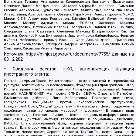
Вольтская Татьяна Анатольевна, Клепиковская Екатерина Дмитриевна,
Сотников Даниил Владимирович, Захаров Андрей Вячеславович, Симонов
Евгений Алексеевич, Сурначева Елизавета Дмитриевна, Соловьева Елена
Анатольевна, Арапова Галина Юрьевна, Перл Роман Александрович, МЕМО,
Mason G.E.S. Anonymous Foundation, Stichting Bellingcat, Якутия – Наше
Мнение, Москоу диджитал медиа, РС-Балт, Заговора Максим
Александрович, Ветошкина Валерия Валерьевна, Павлов Иван Юрьевич,
Скворцова Елена Сергеевна, Оленичев Максим Владимирович, Как бы
инагент, Кочетков Игорь Викторович, Иркутский союз библиофилов, Честные
выборы, Нобелевский призыв, Еланчик Олег Александрович, Григорьева
Алина Александровна, Григорьев Андрей Валерьевич , Гималова Регина
Эмилевна, Хисамова Регина Фаритовна
Источник:
https://minjust.gov.ru/ru/documents/7755/
данные на
03.12.2021
* Сведения реестра НКО, выполняющих функции
иностранного агента:
Гражданин.Армия.Право, Нижегородский центр немецкой и европейской
культуры, Центр гендерных исследований, Фонд защиты прав граждан Штаб,
Институт права и публичной политики, Фонд борьбы с коррупцией, Альянс
врачей, НАСИЛИЮ.НЕТ, Мы против СПИДа, СВЕЧА, Открытый Петербург,
Гуманитарное действие, Лига Избирателей, Правовая инициатива,
Гражданская инициатива против экологической преступности,
Гражданский Союз, "Хасдей Ерушалаим" (Милосердие), Центр поддержки и
содействия развитию средств массовой информации, В защиту прав
заключенных, Горячая Линия, Центр социально-информационных
инициатив Действие, Институт глобализации и социальных движений,
ВМЕСТЕ, Благотворительный фонд охраны здоровья и защиты прав
граждан, Благотворительный фонд помощи осужденным и их семьям, Фонд
Тольятти, Новое время, Серебряная тайга, Так-Так-Так, центр Сова, центр
Анна, Проект Апрель, Самарская губерния, Эра здоровья, Мемориал,