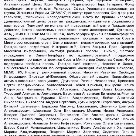
Аналитический Центр Юрия Левады, Издательство Парк Гагарина, Фонд
содействия имени Андрея Рылькова, Сфера, Уральская правозащитная
группа, Женщины Евразии, СИБАЛЬТ, Институт прав человека, Фонд защиты
гласности, Российский исследовательский центр по правам человека,
Дальневосточный центр развития гражданских инициатив и социального
партнерства, Пермский региональный правозащитный центр, Гражданское
действие, Центр независимых социологических исследований, Сутяжник,
АКАДЕМИЯ ПО ПРАВАМ ЧЕЛОВЕКА, Частное учреждение в Калининграде по
административной поддержке реализации программ и проектов Совета
Министров северных стран, Центр развития некоммерческих организаций,
Гражданское содействие, Интернешнл-Р, Центр Защиты Прав Средств
Массовой Информации, Институт развития прессы - Сибирь, Частное
учреждение в Санкт-Петербурге по административной поддержке
реализации программ и проектов Совета Министров Северных Стран, Фонд
поддержки свободы прессы, Гражданский контроль, Человек и Закон,
Общественная комиссия по сохранению наследия академика Сахарова,
МЕМО. РУ, Институт региональной прессы, Институт Развития Свободы
Информации, Экозащита!-Женсовет, Общественный вердикт, Евразийская
антимонопольная ассоциация, Дзугкоева Регина Николаевна, Кривенко
Сергей Владимирович, Милославский Павел Юрьевич, Шнырова Ольга
Вадимовна, Чанышева Лилия Айратовна, Сидорович Ольга Борисовна,
Туровский Александр Алексеевич, Васильева Анастасия Евгеньевна, Ривина
Анна Валерьевна, Бурдина Юлия Владимировна, Бойко Анатолий
Николаевич, Пивоваров Андрей Сергеевич, Дугин Сергей Георгиевич, Аверин
Виталий Евгеньевич, Барахоев Магомед Бекханович, Шевченко Дмитрий
Александрович, Шарипков Олег Викторович, Мошель Ирина Ароновна,
Шведов Григорий Сергеевич, Пономарев Лев Александрович, Созаев
Валерий Валерьевич, Каргалицкий Борис Юльевич, Исакова Ирина
Александровна, Исламов Тимур Рифгатович, Романова Ольга Евгеньевна,
Щаров Сергей Алексадрович, Цирульников Борис Альбертович, Халидова
Марина Владимировна, Людевиг Марина Зариевна, Федотова Галина
Анатольевна, Паутов Юрий Анатольевич, Верховский Александр Маркович,