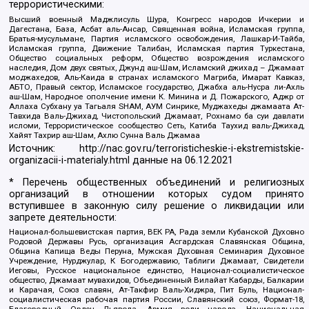
террористическими:
Высший военный Маджлисуль Шура, Конгресс народов Ичкерии и
Дагестана, База, Асбат аль-Ансар, Священная война, Исламская группа,
Братья-мусульмане, Партия исламского освобождения, Лашкар-И-Тайба,
Исламская группа, Движение Талибан, Исламская партия Туркестана,
Общество социальных реформ, Общество возрождения исламского
наследия, Дом двух святых, Джунд аш-Шам, Исламский джихад – Джамаат
моджахедов, Аль-Каида в странах исламского Магриба, Имарат Кавказ,
АБТО, Правый сектор, Исламское государство, Джабха аль-Нусра ли-Ахль
аш-Шам, Народное ополчение имени К. Минина и Д. Пожарского, Аджр от
Аллаха Субхану уа Тагьаля SHAM, АУМ Синрике, Муджахеды джамаата Ат-
Тавхида Валь-Джихад, Чистопольский Джамаат, Рохнамо ба суи давлати
исломи, Террористическое сообщество Сеть, Катиба Таухид валь-Джихад,
Хайят Тахрир аш-Шам, Ахлю Сунна Валь Джамаа
Источник:
http://nac.gov.ru/terroristicheskie-i-ekstremistskie-
organizacii-i-materialy.html
данные на
06.12.2021
* Перечень общественных объединений и религиозных
организаций в отношении которых судом принято
вступившее в законную силу решение о ликвидации или
запрете деятельности:
Национал-большевистская партия, ВЕК РА, Рада земли Кубанской Духовно
Родовой Державы Русь, организация Асгардская Славянская Община,
Община Капища Веды Перуна, Мужская Духовная Семинария Духовное
Учреждение, Нурджулар, К Богодержавию, Таблиги Джамаат, Свидетели
Иеговы, Русское национальное единство, Национал-социалистическое
общество, Джамаат мувахидов, Объединенный Вилайат Кабарды, Балкарии
и Карачая, Союз славян, Ат-Такфир Валь-Хиджра, Пит Буль, Национал-
социалистическая рабочая партия России, Славянский союз, Формат-18,