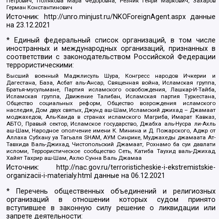
Петрович, Полякова Мара Федоровна, Резник Генри Маркович, Захаров
Герман Константинович
Источник:
http://unro.minjust.ru/NKOForeignAgent.aspx
данные
на
23.12.2021
* Единый федеральный список организаций, в том числе
иностранных и международных организаций, признанных в
соответствии с законодательством Российской Федерации
террористическими:
Высший военный Маджлисуль Шура, Конгресс народов Ичкерии и
Дагестана, База, Асбат аль-Ансар, Священная война, Исламская группа,
Братья-мусульмане, Партия исламского освобождения, Лашкар-И-Тайба,
Исламская группа, Движение Талибан, Исламская партия Туркестана,
Общество социальных реформ, Общество возрождения исламского
наследия, Дом двух святых, Джунд аш-Шам, Исламский джихад – Джамаат
моджахедов, Аль-Каида в странах исламского Магриба, Имарат Кавказ,
АБТО, Правый сектор, Исламское государство, Джабха аль-Нусра ли-Ахль
аш-Шам, Народное ополчение имени К. Минина и Д. Пожарского, Аджр от
Аллаха Субхану уа Тагьаля SHAM, АУМ Синрике, Муджахеды джамаата Ат-
Тавхида Валь-Джихад, Чистопольский Джамаат, Рохнамо ба суи давлати
исломи, Террористическое сообщество Сеть, Катиба Таухид валь-Джихад,
Хайят Тахрир аш-Шам, Ахлю Сунна Валь Джамаа
Источник:
http://nac.gov.ru/terroristicheskie-i-ekstremistskie-
organizacii-i-materialy.html
данные на
06.12.2021
* Перечень общественных объединений и религиозных
организаций в отношении которых судом принято
вступившее в законную силу решение о ликвидации или
запрете деятельности: