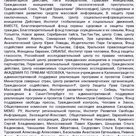
Гуманитарное действие, Лига Избирателей, Правовая инициатива,
Гражданская инициатива против экологической преступности,
Гражданский Союз, "Хасдей Ерушалаим" (Милосердие), Центр поддержки и
содействия развитию средств массовой информации, В защиту прав
заключенных, Горячая Линия, Центр социально-информационных
инициатив Действие, Институт глобализации и социальных движений,
ВМЕСТЕ, Благотворительный фонд охраны здоровья и защиты прав
граждан, Благотворительный фонд помощи осужденным и их семьям, Фонд
Тольятти, Новое время, Серебряная тайга, Так-Так-Так, центр Сова, центр
Анна, Проект Апрель, Самарская губерния, Эра здоровья, Мемориал,
Аналитический Центр Юрия Левады, Издательство Парк Гагарина, Фонд
содействия имени Андрея Рылькова, Сфера, Уральская правозащитная
группа, Женщины Евразии, СИБАЛЬТ, Институт прав человека, Фонд защиты
гласности, Российский исследовательский центр по правам человека,
Дальневосточный центр развития гражданских инициатив и социального
партнерства, Пермский региональный правозащитный центр, Гражданское
действие, Центр независимых социологических исследований, Сутяжник,
АКАДЕМИЯ ПО ПРАВАМ ЧЕЛОВЕКА, Частное учреждение в Калининграде по
административной поддержке реализации программ и проектов Совета
Министров северных стран, Центр развития некоммерческих организаций,
Гражданское содействие, Интернешнл-Р, Центр Защиты Прав Средств
Массовой Информации, Институт развития прессы - Сибирь, Частное
учреждение в Санкт-Петербурге по административной поддержке
реализации программ и проектов Совета Министров Северных Стран, Фонд
поддержки свободы прессы, Гражданский контроль, Человек и Закон,
Общественная комиссия по сохранению наследия академика Сахарова,
МЕМО. РУ, Институт региональной прессы, Институт Развития Свободы
Информации, Экозащита!-Женсовет, Общественный вердикт, Евразийская
антимонопольная ассоциация, Дзугкоева Регина Николаевна, Кривенко
Сергей Владимирович, Милославский Павел Юрьевич, Шнырова Ольга
Вадимовна, Чанышева Лилия Айратовна, Сидорович Ольга Борисовна,
Туровский Александр Алексеевич, Васильева Анастасия Евгеньевна, Ривина