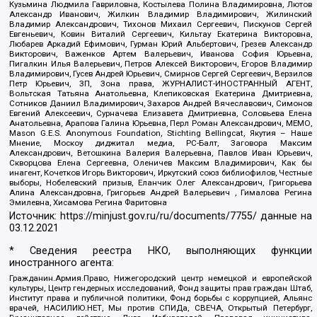
Кузьмина Людмила Гавриловна, Костылева Полина Владимировна, Лютов
Александр Иванович, Жилкин Владимир Владимирович, Жилинский
Владимир Александрович, Тихонов Михаил Сергеевич, Пискунов Сергей
Евгеньевич, Ковин Виталий Сергеевич, Кильтау Екатерина Викторовна,
Любарев Аркадий Ефимович, Гурман Юрий Альбертович, Грезев Александр
Викторович, Важенков Артем Валерьевич, Иванова София Юрьевна,
Пигалкин Илья Валерьевич, Петров Алексей Викторович, Егоров Владимир
Владимирович, Гусев Андрей Юрьевич, Смирнов Сергей Сергеевич, Верзилов
Петр Юрьевич, ЗП, Зона права, ЖУРНАЛИСТ-ИНОСТРАННЫЙ АГЕНТ,
Вольтская Татьяна Анатольевна, Клепиковская Екатерина Дмитриевна,
Сотников Даниил Владимирович, Захаров Андрей Вячеславович, Симонов
Евгений Алексеевич, Сурначева Елизавета Дмитриевна, Соловьева Елена
Анатольевна, Арапова Галина Юрьевна, Перл Роман Александрович, МЕМО,
Mason G.E.S. Anonymous Foundation, Stichting Bellingcat, Якутия – Наше
Мнение, Москоу диджитал медиа, РС-Балт, Заговора Максим
Александрович, Ветошкина Валерия Валерьевна, Павлов Иван Юрьевич,
Скворцова Елена Сергеевна, Оленичев Максим Владимирович, Как бы
инагент, Кочетков Игорь Викторович, Иркутский союз библиофилов, Честные
выборы, Нобелевский призыв, Еланчик Олег Александрович, Григорьева
Алина Александровна, Григорьев Андрей Валерьевич , Гималова Регина
Эмилевна, Хисамова Регина Фаритовна
Источник:
https://minjust.gov.ru/ru/documents/7755/
данные на
03.12.2021
* Сведения реестра НКО, выполняющих функции
иностранного агента:
Гражданин.Армия.Право, Нижегородский центр немецкой и европейской
культуры, Центр гендерных исследований, Фонд защиты прав граждан Штаб,
Институт права и публичной политики, Фонд борьбы с коррупцией, Альянс
врачей, НАСИЛИЮ.НЕТ, Мы против СПИДа, СВЕЧА, Открытый Петербург,