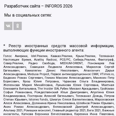
Разработчик сайта –
INFOROS
2026
Мы в социальных сетях:
* Реестр иностранных средств массовой информации,
выполняющих функции иностранного агента:
Голос Америки, Idel.Реалии, Кавказ.Реалии, Крым.Реалии, Телеканал
Настоящее Время, Azatliq Radiosi, PCE/PC, Сибирь.Реалии, Фактограф,
Север.Реалии, Радио Свобода, MEDIUM-ORIENT, Пономарев Лев
Александрович, Савицкая Людмила Алексеевна, Маркелов Сергей
Евгеньевич, Камалягин Денис Николаевич, Апахончич Дарья
Александровна, Medusa Project, Первое антикоррупционное СМИ, VTimes.io,
Баданин Роман Сергеевич, Гликин Максим Александрович, Маняхин Петр
Борисович, Ярош Юлия Петровна, Чуракова Ольга Владимировна,
Железнова Мария Михайловна, Лукьянова Юлия Сергеевна, Маетная
Елизавета Витальевна, The Insider SIA, Рубин Михаил Аркадьевич, Гройсман
Софья Романовна, Рождественский Илья Дмитриевич, Апухтина Юлия
Владимировна, Постернак Алексей Евгеньевич, Телеканал Дождь, Петров
Степан Юрьевич, Istories fonds, Шмагун Олеся Валентиновна, Мароховская
Алеся Алексеевна, Долинина Ирина Николаевна, Шлейнов Роман Юрьевич,
Анин Роман Александрович, Великовский Дмитрий Александрович,
Альтаир 2021, Ромашки монолит, Главный редактор 2021, Вега 2021, Важные
иноагенты, Каткова Вероника Вячеславовна, Карезина Инна Павловна,