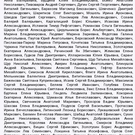
Анна Валерьевна, Бурдина Юлия Владимировна, Бойко Анатолий
Николаевич, Пивоваров Андрей Сергеевич, Дугин Сергей Георгиевич, Аверин
Виталий Евгеньевич, Барахоев Магомед Бекханович, Шевченко Дмитрий
Александрович, Шарипков Олег Викторович, Мошель Ирина Ароновна,
Шведов Григорий Сергеевич, Пономарев Лев Александрович, Созаев
Валерий Валерьевич, Каргалицкий Борис Юльевич, Исакова Ирина
Александровна, Исламов Тимур Рифгатович, Романова Ольга Евгеньевна,
Щаров Сергей Алексадрович, Цирульников Борис Альбертович, Халидова
Марина Владимировна, Людевиг Марина Зариевна, Федотова Галина
Анатольевна, Паутов Юрий Анатольевич, Верховский Александр Маркович,
Пислакова-Паркер Марина Петровна, Кочеткова Татьяна Владимировна,
Чуркина Наталья Валерьевна, Акимова Татьяна Николаевна, Золотарева
Екатерина Александровна, Рачинский Ян Збигневич, Жемкова Елена
Борисовна, Гудков Лев Дмитриевич, Илларионова Юлия Юрьевна, Саранг
Анна Васильевна, Захарова Светлана Сергеевна, Щур Татьяна Михайловна,
Щур Николай Алексеевич, Аверин Владимир Анатольевич, Блинушов
Андрей Юрьевич, Мосин Алексей Геннадьевич, Гефтер Валентин
Михайлович, Симонов Алексей Кириллович, Флиге Ирина Анатольевна,
Мельникова Валентина Дмитриевна, Вититинова Елена Владимировна,
Баженова Светлана Куприяновна, Исаев Сергей Владимирович, Максимов
Сергей Владимирович, Беляев Сергей Иванович, Голубева Елена
Николаевна, Ганнушкина Светлана Алексеевна, Закс Елена Владимировна,
Буртина Елена Юрьевна, Гендель Людмила Залмановна, Кокорина
Екатерина Алексеевна, Шуманов Илья Вячеславович, Арапова Галина
Юрьевна, Свечников Анатолий Мариевич, Прохоров Вадим Юрьевич,
Шахова Елена Владимировна, Подузов Сергей Васильевич, Протасова
Ирина Вячеславовна, Литинский Леонид Борисович, Лукашевский Сергей
Маркович, Бахмин Вячеслав Иванович, Шабад Анатолий Ефимович, Сухих
Дарья Николаевна, Орлов Олег Петрович, Добровольская Анна
Дмитриевна, Королева Александра Евгеньевна, Смирнов Владимир
Александрович, Вицин Сергей Ефимович, Золотухин Борис Андреевич,
Левинсон Лев Семенович, Локшина Татьяна Иосифовна, Орлов Олег