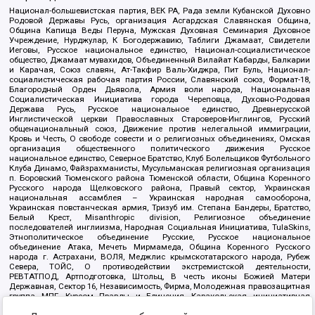
Национал-большевистская партия, ВЕК РА, Рада земли Кубанской Духовно
Родовой Державы Русь, организация Асгардская Славянская Община,
Община Капища Веды Перуна, Мужская Духовная Семинария Духовное
Учреждение, Нурджулар, К Богодержавию, Таблиги Джамаат, Свидетели
Иеговы, Русское национальное единство, Национал-социалистическое
общество, Джамаат мувахидов, Объединенный Вилайат Кабарды, Балкарии
и Карачая, Союз славян, Ат-Такфир Валь-Хиджра, Пит Буль, Национал-
социалистическая рабочая партия России, Славянский союз, Формат-18,
Благородный Орден Дьявола, Армия воли народа, Национальная
Социалистическая Инициатива города Череповца, Духовно-Родовая
Держава Русь, Русское национальное единство, Древнерусской
Инглистической церкви Православных Староверов-Инглингов, Русский
общенациональный союз, Движение против нелегальной иммиграции,
Кровь и Честь, О свободе совести и о религиозных объединениях, Омская
организация общественного политического движения Русское
национальное единство, Северное Братство, Клуб Болельщиков Футбольного
Клуба Динамо, Файзрахманисты, Мусульманская религиозная организация
п. Боровский Тюменского района Тюменской области, Община Коренного
Русского народа Щелковского района, Правый сектор, Украинская
национальная ассамблея – Украинская народная самооборона,
Украинская повстанческая армия, Тризуб им. Степана Бандеры, Братство,
Белый Крест, Misanthropic division, Религиозное объединение
последователей инглиизма, Народная Социальная Инициатива, TulaSkins,
Этнополитическое объединение Русские, Русское национальное
объединение Атака, Мечеть Мирмамеда, Община Коренного Русского
народа г. Астрахани, ВОЛЯ, Меджлис крымскотатарского народа, Рубеж
Севера, ТОЙС, О противодействии экстремистской деятельности,
РЕВТАТПОД, Артподготовка, Штольц, В честь иконы Божией Матери
Державная, Сектор 16, Независимость, Фирма, Молодежная правозащитная
группа МПГ, Курсом Правды и Единения, Каракольская инициативная
группа, Автоград Крю, Союз Славянских Сил Руси, Алля-Аят,