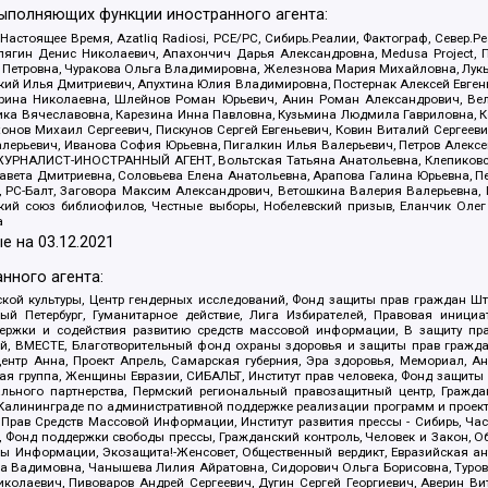
выполняющих функции иностранного агента:
 Настоящее Время, Azatliq Radiosi, PCE/PC, Сибирь.Реалии, Фактограф, Север
ягин Денис Николаевич, Апахончич Дарья Александровна, Medusa Project, П
етровна, Чуракова Ольга Владимировна, Железнова Мария Михайловна, Лукьян
й Илья Дмитриевич, Апухтина Юлия Владимировна, Постернак Алексей Евгеньев
рина Николаевна, Шлейнов Роман Юрьевич, Анин Роман Александрович, Вел
оника Вячеславовна, Карезина Инна Павловна, Кузьмина Людмила Гавриловна
ов Михаил Сергеевич, Пискунов Сергей Евгеньевич, Ковин Виталий Сергеевич
алерьевич, Иванова София Юрьевна, Пигалкин Илья Валерьевич, Петров Алексе
а, ЖУРНАЛИСТ-ИНОСТРАННЫЙ АГЕНТ, Вольтская Татьяна Анатольевна, Клепиков
авета Дмитриевна, Соловьева Елена Анатольевна, Арапова Галина Юрьевна, П
иа, РС-Балт, Заговора Максим Александрович, Ветошкина Валерия Валерьевна
ский союз библиофилов, Честные выборы, Нобелевский призыв, Еланчик Олег
а
е на
03.12.2021
нного агента:
ой культуры, Центр гендерных исследований, Фонд защиты прав граждан Шта
 Петербург, Гуманитарное действие, Лига Избирателей, Правовая инициат
держки и содействия развитию средств массовой информации, В защиту п
ий, ВМЕСТЕ, Благотворительный фонд охраны здоровья и защиты прав граж
, центр Анна, Проект Апрель, Самарская губерния, Эра здоровья, Мемориал,
я группа, Женщины Евразии, СИБАЛЬТ, Институт прав человека, Фонд защиты 
льного партнерства, Пермский региональный правозащитный центр, Граждан
лининграде по административной поддержке реализации программ и проекто
 Прав Средств Массовой Информации, Институт развития прессы - Сибирь, Ча
, Фонд поддержки свободы прессы, Гражданский контроль, Человек и Закон, 
оды Информации, Экозащита!-Женсовет, Общественный вердикт, Евразийская а
 Вадимовна, Чанышева Лилия Айратовна, Сидорович Ольга Борисовна, Туровс
олаевич, Пивоваров Андрей Сергеевич, Дугин Сергей Георгиевич, Аверин В