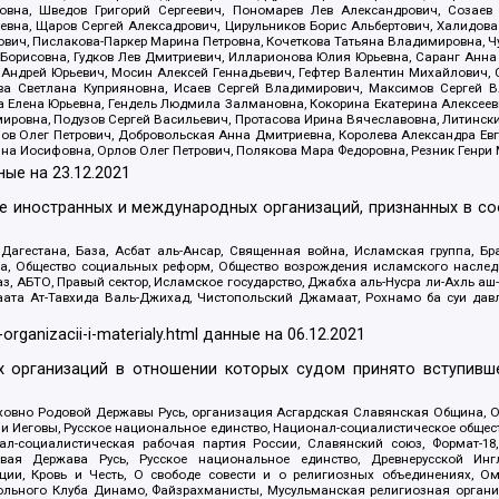
вна, Шведов Григорий Сергеевич, Пономарев Лев Александрович, Созаев
евна, Щаров Сергей Алексадрович, Цирульников Борис Альбертович, Халидо
ович, Пислакова-Паркер Марина Петровна, Кочеткова Татьяна Владимировна, Ч
Борисовна, Гудков Лев Дмитриевич, Илларионова Юлия Юрьевна, Саранг Анна
Андрей Юрьевич, Мосин Алексей Геннадьевич, Гефтер Валентин Михайлович,
а Светлана Куприяновна, Исаев Сергей Владимирович, Максимов Сергей Вл
а Елена Юрьевна, Гендель Людмила Залмановна, Кокорина Екатерина Алексее
ровна, Подузов Сергей Васильевич, Протасова Ирина Вячеславовна, Литинск
ов Олег Петрович, Добровольская Анна Дмитриевна, Королева Александра Ев
яна Иосифовна, Орлов Олег Петрович, Полякова Мара Федоровна, Резник Генри
ные на
23.12.2021
ле иностранных и международных организаций, признанных в с
гестана, База, Асбат аль-Ансар, Священная война, Исламская группа, Бра
ана, Общество социальных реформ, Общество возрождения исламского насле
з, АБТО, Правый сектор, Исламское государство, Джабха аль-Нусра ли-Ахль а
та Ат-Тавхида Валь-Джихад, Чистопольский Джамаат, Рохнамо ба суи давлат
-organizacii-i-materialy.html
данные на
06.12.2021
 организаций в отношении которых судом принято вступивше
Духовно Родовой Державы Русь, организация Асгардская Славянская Община,
ли Иеговы, Русское национальное единство, Национал-социалистическое обще
нал-социалистическая рабочая партия России, Славянский союз, Формат-
вая Держава Русь, Русское национальное единство, Древнерусской Ингл
ии, Кровь и Честь, О свободе совести и о религиозных объединениях, Ом
тбольного Клуба Динамо, Файзрахманисты, Мусульманская религиозная орган