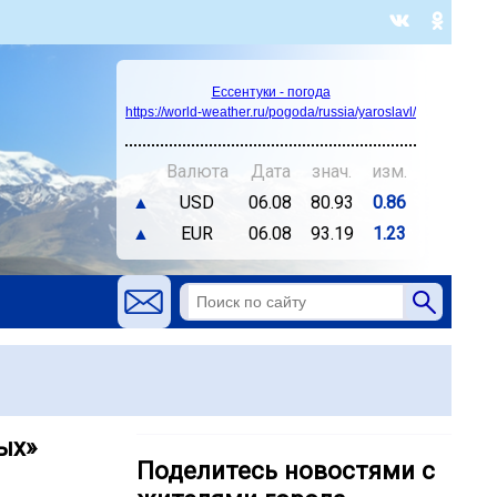
Ессентуки - погода
https://world-weather.ru/pogoda/russia/yaroslavl/
Валюта
Дата
знач.
изм.
▲
USD
06.08
80.93
0.86
▲
EUR
06.08
93.19
1.23
ых»
Поделитесь новостями с