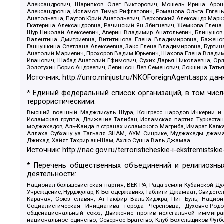
Александрович, Шарипков Олег Викторович, Мошель Ирина Ароно
Александровна, Исламов Тимур Рифгатович, Романова Ольга Евгень
Анатольевна, Паутов Юрий Анатольевич, Верховский Александр Марк
Екатерина Александровна, Рачинский Ян Збигневич, Жемкова Елена 
Щур Николай Алексеевич, Аверин Владимир Анатольевич, Блинушов 
Валентина Дмитриевна, Вититинова Елена Владимировна, Баженов
Ганнушкина Светлана Алексеевна, Закс Елена Владимировна, Буртин
Анатолий Мариевич, Прохоров Вадим Юрьевич, Шахова Елена Владими
Иванович, Шабад Анатолий Ефимович, Сухих Дарья Николаевна, Орл
Золотухин Борис Андреевич, Левинсон Лев Семенович, Локшина Тать
Источник:
http://unro.minjust.ru/NKOForeignAgent.aspx
дан
* Единый федеральный список организаций, в том чис
террористическими:
Высший военный Маджлисуль Шура, Конгресс народов Ичкерии и Да
Исламская группа, Движение Талибан, Исламская партия Туркест
моджахедов, Аль-Каида в странах исламского Магриба, Имарат Кавка
Аллаха Субхану уа Тагьаля SHAM, АУМ Синрике, Муджахеды джамаа
Джихад, Хайят Тахрир аш-Шам, Ахлю Сунна Валь Джамаа
Источник:
http://nac.gov.ru/terroristicheskie-i-ekstremistskie
* Перечень общественных объединений и религиозных
деятельности:
Национал-большевистская партия, ВЕК РА, Рада земли Кубанской 
Учреждение, Нурджулар, К Богодержавию, Таблиги Джамаат, Свидете
Карачая, Союз славян, Ат-Такфир Валь-Хиджра, Пит Буль, Нацио
Социалистическая Инициатива города Череповца, Духовно-Родо
общенациональный союз, Движение против нелегальной иммиграц
национальное единство, Северное Братство, Клуб Болельщиков Фу