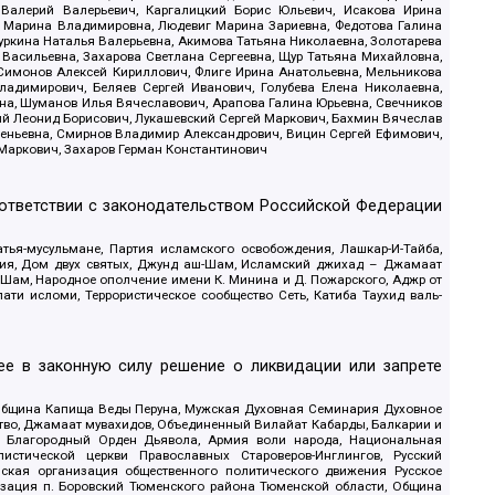
 Валерий Валерьевич, Каргалицкий Борис Юльевич, Исакова Ирина
ва Марина Владимировна, Людевиг Марина Зариевна, Федотова Галина
уркина Наталья Валерьевна, Акимова Татьяна Николаевна, Золотарева
 Васильевна, Захарова Светлана Сергеевна, Щур Татьяна Михайловна,
 Симонов Алексей Кириллович, Флиге Ирина Анатольевна, Мельникова
адимирович, Беляев Сергей Иванович, Голубева Елена Николаевна,
вна, Шуманов Илья Вячеславович, Арапова Галина Юрьевна, Свечников
ий Леонид Борисович, Лукашевский Сергей Маркович, Бахмин Вячеслав
геньевна, Смирнов Владимир Александрович, Вицин Сергей Ефимович,
 Маркович, Захаров Герман Константинович
оответствии с законодательством Российской Федерации
тья-мусульмане, Партия исламского освобождения, Лашкар-И-Тайба,
дия, Дом двух святых, Джунд аш-Шам, Исламский джихад – Джамаат
ш-Шам, Народное ополчение имени К. Минина и Д. Пожарского, Аджр от
и исломи, Террористическое сообщество Сеть, Катиба Таухид валь-
е в законную силу решение о ликвидации или запрете
 Община Капища Веды Перуна, Мужская Духовная Семинария Духовное
ство, Джамаат мувахидов, Объединенный Вилайат Кабарды, Балкарии и
18, Благородный Орден Дьявола, Армия воли народа, Национальная
истической церкви Православных Староверов-Инглингов, Русский
ская организация общественного политического движения Русское
изация п. Боровский Тюменского района Тюменской области, Община