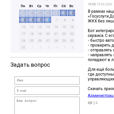
13:05
19.05.2026
Пн
Вт
Ср
Чт
Пт
Сб
Вс
В рамках нац
27
28
29
30
31
1
2
«Госуслуги.Д
3
4
5
6
7
8
9
ЖКХ без лишн
10
11
12
13
14
15
16
Бот интегрир
17
18
19
20
21
22
23
сервиса. С е
- быстро авт
24
25
26
27
28
29
30
- проверять 
31
1
2
3
4
5
6
- отправлять
- направлять
попадают в л
Задать вопрос
Для ещё боль
где доступны
управляющих 
Скачать прило
Администраци
24