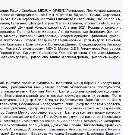
.Реалии, Радио Свобода, MEDIUM-ORIENT, Пономарев Лев Александрович,
ервое антикоррупционное СМИ, VTimes.io, Баданин Роман Сергеевич,
ова Юлия Сергеевна, Маетная Елизавета Витальевна, The Insider SIA,
ич, Телеканал Дождь, Петров Степан Юрьевич, Istories fonds, Шмагун
иковский Дмитрий Александрович, Альтаир 2021, Ромашки монолит,
, Костылева Полина Владимировна, Лютов Александр Иванович, Жилкин
, Кильтау Екатерина Викторовна, Любарев Аркадий Ефимович, Гурман
й Викторович, Егоров Владимир Владимирович, Гусев Андрей Юрьевич,
ская Екатерина Дмитриевна, Сотников Даниил Владимирович, Захаров
ерл Роман Александрович, МЕМО, Mason G.E.S. Anonymous Foundation,
, Павлов Иван Юрьевич, Скворцова Елена Сергеевна, Оленичев Максим
 Александрович, Григорьева Алина Александровна, Григорьев Андрей
б, Институт права и публичной политики, Фонд борьбы с коррупцией,
ива, Гражданская инициатива против экологической преступности,
рав заключенных, Горячая Линия, Центр социально-информационных
дан, Благотворительный фонд помощи осужденным и их семьям, Фонд
 Аналитический Центр Юрия Левады, Издательство Парк Гагарина, Фонд
гласности, Российский исследовательский центр по правам человека,
ское действие, Центр независимых социологических исследований,
в Совета Министров северных стран, Центр развития некоммерческих
стное учреждение в Санкт-Петербурге по административной поддержке
Общественная комиссия по сохранению наследия академика Сахарова,
нтимонопольная ассоциация, Дзугкоева Регина Николаевна, Кривенко
кий Александр Алексеевич, Васильева Анастасия Евгеньевна, Ривина
италий Евгеньевич, Барахоев Магомед Бекханович, Шевченко Дмитрий