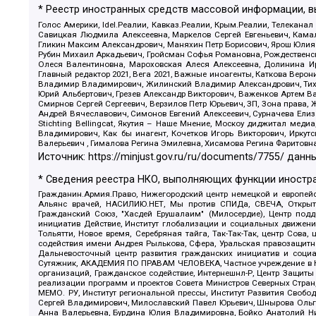
* Реестр иностранных средств массовой информации, 
Голос Америки, Idel.Реалии, Кавказ.Реалии, Крым.Реалии, Телеканал
Савицкая Людмила Алексеевна, Маркелов Сергей Евгеньевич, Камал
Гликин Максим Александрович, Маняхин Петр Борисович, Ярош Юлия П
Рубин Михаил Аркадьевич, Гройсман Софья Романовна, Рождественски
Олеся Валентиновна, Мароховская Алеся Алексеевна, Долинина И
Главный редактор 2021, Вега 2021, Важные иноагенты, Каткова Вер
Владимир Владимирович, Жилинский Владимир Александрович, Тихон
Юрий Альбертович, Грезев Александр Викторович, Важенков Артем В
Смирнов Сергей Сергеевич, Верзилов Петр Юрьевич, ЗП, Зона прав
Андрей Вячеславович, Симонов Евгений Алексеевич, Сурначева Елиз
Stichting Bellingcat, Якутия – Наше Мнение, Москоу диджитал мед
Владимирович, Как бы инагент, Кочетков Игорь Викторович, Иркут
Валерьевич , Гималова Регина Эмилевна, Хисамова Регина Фаритовн
Источник:
https://minjust.gov.ru/ru/documents/7755/
данны
* Сведения реестра НКО, выполняющих функции иностра
Гражданин.Армия.Право, Нижегородский центр немецкой и европейск
Альянс врачей, НАСИЛИЮ.НЕТ, Мы против СПИДа, СВЕЧА, Открытый
Гражданский Союз, "Хасдей Ерушалаим" (Милосердие), Центр под
инициатив Действие, Институт глобализации и социальных движен
Тольятти, Новое время, Серебряная тайга, Так-Так-Так, центр Сова
содействия имени Андрея Рылькова, Сфера, Уральская правозащитна
Дальневосточный центр развития гражданских инициатив и социа
Сутяжник, АКАДЕМИЯ ПО ПРАВАМ ЧЕЛОВЕКА, Частное учреждение в Ка
организаций, Гражданское содействие, Интернешнл-Р, Центр Защиты
реализации программ и проектов Совета Министров Северных Стран
МЕМО. РУ, Институт региональной прессы, Институт Развития Своб
Сергей Владимирович, Милославский Павел Юрьевич, Шнырова Ольга
Анна Валерьевна, Бурдина Юлия Владимировна, Бойко Анатолий Ник