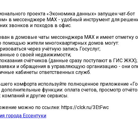
ионального проекта «Экономика данных» запущен чат‑бот
ом» в мессенджере MAX - удобный инструмент для решен
их звонков и походов в офис.
ован в домовые чаты мессенджера MAX и имеет отметку 
го помощью жители многоквартирных домов могут:
оризоваться через учётную запись Госуслуг;
данные о своей недвижимости;
 показания счётчиков (данные сразу поступают в ГИС ЖКХ);
 заявки и обращения в управляющую организацию - они оп
ичные кабинеты ответственных служб.
шего комфорта используйте полноценное приложение «Го
 дополнительные функции: оплата счетов, просмотр отчёто
компаний и другие сервисы.
жение можно по ссылке: https://clck.ru/3EtFwc
я города Ессентуки