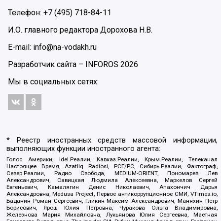
Телефон: +7 (495) 718-84-11
И.О. главного редактора Дорохова Н.В.
E-mail: info@na-vodakh.ru
Разработчик сайта –
INFOROS
2026
Мы в социальных сетях:
* Реестр иностранных средств массовой информации,
выполняющих функции иностранного агента:
Голос Америки, Idel.Реалии, Кавказ.Реалии, Крым.Реалии, Телеканал
Настоящее Время, Azatliq Radiosi, PCE/PC, Сибирь.Реалии, Фактограф,
Север.Реалии, Радио Свобода, MEDIUM-ORIENT, Пономарев Лев
Александрович, Савицкая Людмила Алексеевна, Маркелов Сергей
Евгеньевич, Камалягин Денис Николаевич, Апахончич Дарья
Александровна, Medusa Project, Первое антикоррупционное СМИ, VTimes.io,
Баданин Роман Сергеевич, Гликин Максим Александрович, Маняхин Петр
Борисович, Ярош Юлия Петровна, Чуракова Ольга Владимировна,
Железнова Мария Михайловна, Лукьянова Юлия Сергеевна, Маетная