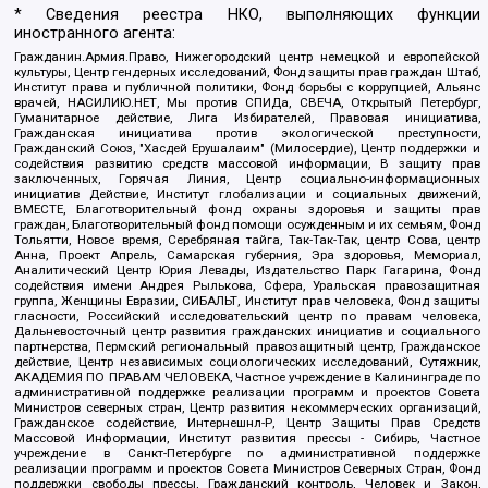
* Сведения реестра НКО, выполняющих функции
иностранного агента:
Гражданин.Армия.Право, Нижегородский центр немецкой и европейской
культуры, Центр гендерных исследований, Фонд защиты прав граждан Штаб,
Институт права и публичной политики, Фонд борьбы с коррупцией, Альянс
врачей, НАСИЛИЮ.НЕТ, Мы против СПИДа, СВЕЧА, Открытый Петербург,
Гуманитарное действие, Лига Избирателей, Правовая инициатива,
Гражданская инициатива против экологической преступности,
Гражданский Союз, "Хасдей Ерушалаим" (Милосердие), Центр поддержки и
содействия развитию средств массовой информации, В защиту прав
заключенных, Горячая Линия, Центр социально-информационных
инициатив Действие, Институт глобализации и социальных движений,
ВМЕСТЕ, Благотворительный фонд охраны здоровья и защиты прав
граждан, Благотворительный фонд помощи осужденным и их семьям, Фонд
Тольятти, Новое время, Серебряная тайга, Так-Так-Так, центр Сова, центр
Анна, Проект Апрель, Самарская губерния, Эра здоровья, Мемориал,
Аналитический Центр Юрия Левады, Издательство Парк Гагарина, Фонд
содействия имени Андрея Рылькова, Сфера, Уральская правозащитная
группа, Женщины Евразии, СИБАЛЬТ, Институт прав человека, Фонд защиты
гласности, Российский исследовательский центр по правам человека,
Дальневосточный центр развития гражданских инициатив и социального
партнерства, Пермский региональный правозащитный центр, Гражданское
действие, Центр независимых социологических исследований, Сутяжник,
АКАДЕМИЯ ПО ПРАВАМ ЧЕЛОВЕКА, Частное учреждение в Калининграде по
административной поддержке реализации программ и проектов Совета
Министров северных стран, Центр развития некоммерческих организаций,
Гражданское содействие, Интернешнл-Р, Центр Защиты Прав Средств
Массовой Информации, Институт развития прессы - Сибирь, Частное
учреждение в Санкт-Петербурге по административной поддержке
реализации программ и проектов Совета Министров Северных Стран, Фонд
поддержки свободы прессы, Гражданский контроль, Человек и Закон,