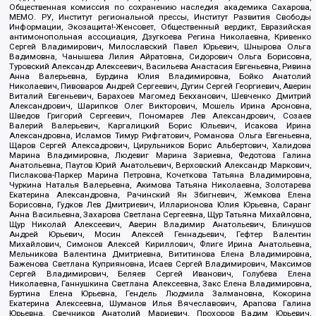
Общественная комиссия по сохранению наследия академика Сахарова,
МЕМО. РУ, Институт региональной прессы, Институт Развития Свободы
Информации, Экозащита!-Женсовет, Общественный вердикт, Евразийская
антимонопольная ассоциация, Дзугкоева Регина Николаевна, Кривенко
Сергей Владимирович, Милославский Павел Юрьевич, Шнырова Ольга
Вадимовна, Чанышева Лилия Айратовна, Сидорович Ольга Борисовна,
Туровский Александр Алексеевич, Васильева Анастасия Евгеньевна, Ривина
Анна Валерьевна, Бурдина Юлия Владимировна, Бойко Анатолий
Николаевич, Пивоваров Андрей Сергеевич, Дугин Сергей Георгиевич, Аверин
Виталий Евгеньевич, Барахоев Магомед Бекханович, Шевченко Дмитрий
Александрович, Шарипков Олег Викторович, Мошель Ирина Ароновна,
Шведов Григорий Сергеевич, Пономарев Лев Александрович, Созаев
Валерий Валерьевич, Каргалицкий Борис Юльевич, Исакова Ирина
Александровна, Исламов Тимур Рифгатович, Романова Ольга Евгеньевна,
Щаров Сергей Алексадрович, Цирульников Борис Альбертович, Халидова
Марина Владимировна, Людевиг Марина Зариевна, Федотова Галина
Анатольевна, Паутов Юрий Анатольевич, Верховский Александр Маркович,
Пислакова-Паркер Марина Петровна, Кочеткова Татьяна Владимировна,
Чуркина Наталья Валерьевна, Акимова Татьяна Николаевна, Золотарева
Екатерина Александровна, Рачинский Ян Збигневич, Жемкова Елена
Борисовна, Гудков Лев Дмитриевич, Илларионова Юлия Юрьевна, Саранг
Анна Васильевна, Захарова Светлана Сергеевна, Щур Татьяна Михайловна,
Щур Николай Алексеевич, Аверин Владимир Анатольевич, Блинушов
Андрей Юрьевич, Мосин Алексей Геннадьевич, Гефтер Валентин
Михайлович, Симонов Алексей Кириллович, Флиге Ирина Анатольевна,
Мельникова Валентина Дмитриевна, Вититинова Елена Владимировна,
Баженова Светлана Куприяновна, Исаев Сергей Владимирович, Максимов
Сергей Владимирович, Беляев Сергей Иванович, Голубева Елена
Николаевна, Ганнушкина Светлана Алексеевна, Закс Елена Владимировна,
Буртина Елена Юрьевна, Гендель Людмила Залмановна, Кокорина
Екатерина Алексеевна, Шуманов Илья Вячеславович, Арапова Галина
Юрьевна, Свечников Анатолий Мариевич, Прохоров Вадим Юрьевич,