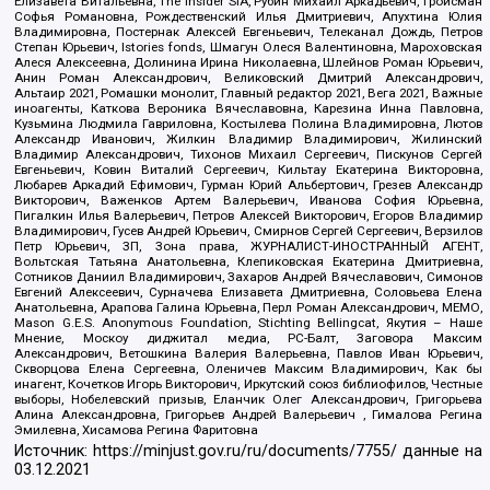
Елизавета Витальевна, The Insider SIA, Рубин Михаил Аркадьевич, Гройсман
Софья Романовна, Рождественский Илья Дмитриевич, Апухтина Юлия
Владимировна, Постернак Алексей Евгеньевич, Телеканал Дождь, Петров
Степан Юрьевич, Istories fonds, Шмагун Олеся Валентиновна, Мароховская
Алеся Алексеевна, Долинина Ирина Николаевна, Шлейнов Роман Юрьевич,
Анин Роман Александрович, Великовский Дмитрий Александрович,
Альтаир 2021, Ромашки монолит, Главный редактор 2021, Вега 2021, Важные
иноагенты, Каткова Вероника Вячеславовна, Карезина Инна Павловна,
Кузьмина Людмила Гавриловна, Костылева Полина Владимировна, Лютов
Александр Иванович, Жилкин Владимир Владимирович, Жилинский
Владимир Александрович, Тихонов Михаил Сергеевич, Пискунов Сергей
Евгеньевич, Ковин Виталий Сергеевич, Кильтау Екатерина Викторовна,
Любарев Аркадий Ефимович, Гурман Юрий Альбертович, Грезев Александр
Викторович, Важенков Артем Валерьевич, Иванова София Юрьевна,
Пигалкин Илья Валерьевич, Петров Алексей Викторович, Егоров Владимир
Владимирович, Гусев Андрей Юрьевич, Смирнов Сергей Сергеевич, Верзилов
Петр Юрьевич, ЗП, Зона права, ЖУРНАЛИСТ-ИНОСТРАННЫЙ АГЕНТ,
Вольтская Татьяна Анатольевна, Клепиковская Екатерина Дмитриевна,
Сотников Даниил Владимирович, Захаров Андрей Вячеславович, Симонов
Евгений Алексеевич, Сурначева Елизавета Дмитриевна, Соловьева Елена
Анатольевна, Арапова Галина Юрьевна, Перл Роман Александрович, МЕМО,
Mason G.E.S. Anonymous Foundation, Stichting Bellingcat, Якутия – Наше
Мнение, Москоу диджитал медиа, РС-Балт, Заговора Максим
Александрович, Ветошкина Валерия Валерьевна, Павлов Иван Юрьевич,
Скворцова Елена Сергеевна, Оленичев Максим Владимирович, Как бы
инагент, Кочетков Игорь Викторович, Иркутский союз библиофилов, Честные
выборы, Нобелевский призыв, Еланчик Олег Александрович, Григорьева
Алина Александровна, Григорьев Андрей Валерьевич , Гималова Регина
Эмилевна, Хисамова Регина Фаритовна
Источник:
https://minjust.gov.ru/ru/documents/7755/
данные на
03.12.2021