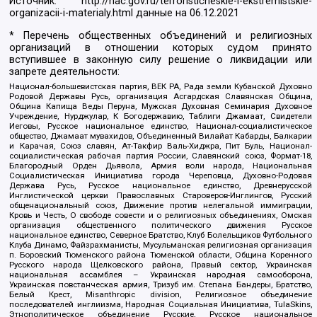
Источник:
http://nac.gov.ru/terroristicheskie-i-ekstremistskie-
organizacii-i-materialy.html
данные на
06.12.2021
* Перечень общественных объединений и религиозных
организаций в отношении которых судом принято
вступившее в законную силу решение о ликвидации или
запрете деятельности:
Национал-большевистская партия, ВЕК РА, Рада земли Кубанской Духовно
Родовой Державы Русь, организация Асгардская Славянская Община,
Община Капища Веды Перуна, Мужская Духовная Семинария Духовное
Учреждение, Нурджулар, К Богодержавию, Таблиги Джамаат, Свидетели
Иеговы, Русское национальное единство, Национал-социалистическое
общество, Джамаат мувахидов, Объединенный Вилайат Кабарды, Балкарии
и Карачая, Союз славян, Ат-Такфир Валь-Хиджра, Пит Буль, Национал-
социалистическая рабочая партия России, Славянский союз, Формат-18,
Благородный Орден Дьявола, Армия воли народа, Национальная
Социалистическая Инициатива города Череповца, Духовно-Родовая
Держава Русь, Русское национальное единство, Древнерусской
Инглистической церкви Православных Староверов-Инглингов, Русский
общенациональный союз, Движение против нелегальной иммиграции,
Кровь и Честь, О свободе совести и о религиозных объединениях, Омская
организация общественного политического движения Русское
национальное единство, Северное Братство, Клуб Болельщиков Футбольного
Клуба Динамо, Файзрахманисты, Мусульманская религиозная организация
п. Боровский Тюменского района Тюменской области, Община Коренного
Русского народа Щелковского района, Правый сектор, Украинская
национальная ассамблея – Украинская народная самооборона,
Украинская повстанческая армия, Тризуб им. Степана Бандеры, Братство,
Белый Крест, Misanthropic division, Религиозное объединение
последователей инглиизма, Народная Социальная Инициатива, TulaSkins,
Этнополитическое объединение Русские, Русское национальное