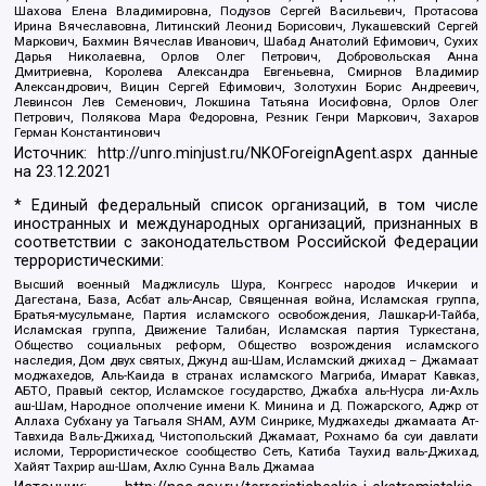
Шахова Елена Владимировна, Подузов Сергей Васильевич, Протасова
Ирина Вячеславовна, Литинский Леонид Борисович, Лукашевский Сергей
Маркович, Бахмин Вячеслав Иванович, Шабад Анатолий Ефимович, Сухих
Дарья Николаевна, Орлов Олег Петрович, Добровольская Анна
Дмитриевна, Королева Александра Евгеньевна, Смирнов Владимир
Александрович, Вицин Сергей Ефимович, Золотухин Борис Андреевич,
Левинсон Лев Семенович, Локшина Татьяна Иосифовна, Орлов Олег
Петрович, Полякова Мара Федоровна, Резник Генри Маркович, Захаров
Герман Константинович
Источник:
http://unro.minjust.ru/NKOForeignAgent.aspx
данные
на
23.12.2021
* Единый федеральный список организаций, в том числе
иностранных и международных организаций, признанных в
соответствии с законодательством Российской Федерации
террористическими:
Высший военный Маджлисуль Шура, Конгресс народов Ичкерии и
Дагестана, База, Асбат аль-Ансар, Священная война, Исламская группа,
Братья-мусульмане, Партия исламского освобождения, Лашкар-И-Тайба,
Исламская группа, Движение Талибан, Исламская партия Туркестана,
Общество социальных реформ, Общество возрождения исламского
наследия, Дом двух святых, Джунд аш-Шам, Исламский джихад – Джамаат
моджахедов, Аль-Каида в странах исламского Магриба, Имарат Кавказ,
АБТО, Правый сектор, Исламское государство, Джабха аль-Нусра ли-Ахль
аш-Шам, Народное ополчение имени К. Минина и Д. Пожарского, Аджр от
Аллаха Субхану уа Тагьаля SHAM, АУМ Синрике, Муджахеды джамаата Ат-
Тавхида Валь-Джихад, Чистопольский Джамаат, Рохнамо ба суи давлати
исломи, Террористическое сообщество Сеть, Катиба Таухид валь-Джихад,
Хайят Тахрир аш-Шам, Ахлю Сунна Валь Джамаа