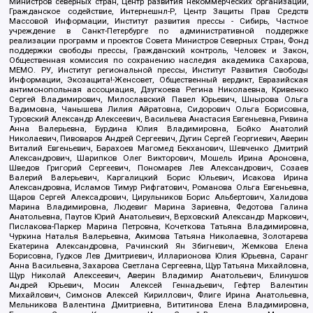
Министров северных стран, Центр развития некоммерческих организаций,
Гражданское содействие, Интернешнл-Р, Центр Защиты Прав Средств
Массовой Информации, Институт развития прессы - Сибирь, Частное
учреждение в Санкт-Петербурге по административной поддержке
реализации программ и проектов Совета Министров Северных Стран, Фонд
поддержки свободы прессы, Гражданский контроль, Человек и Закон,
Общественная комиссия по сохранению наследия академика Сахарова,
МЕМО. РУ, Институт региональной прессы, Институт Развития Свободы
Информации, Экозащита!-Женсовет, Общественный вердикт, Евразийская
антимонопольная ассоциация, Дзугкоева Регина Николаевна, Кривенко
Сергей Владимирович, Милославский Павел Юрьевич, Шнырова Ольга
Вадимовна, Чанышева Лилия Айратовна, Сидорович Ольга Борисовна,
Туровский Александр Алексеевич, Васильева Анастасия Евгеньевна, Ривина
Анна Валерьевна, Бурдина Юлия Владимировна, Бойко Анатолий
Николаевич, Пивоваров Андрей Сергеевич, Дугин Сергей Георгиевич, Аверин
Виталий Евгеньевич, Барахоев Магомед Бекханович, Шевченко Дмитрий
Александрович, Шарипков Олег Викторович, Мошель Ирина Ароновна,
Шведов Григорий Сергеевич, Пономарев Лев Александрович, Созаев
Валерий Валерьевич, Каргалицкий Борис Юльевич, Исакова Ирина
Александровна, Исламов Тимур Рифгатович, Романова Ольга Евгеньевна,
Щаров Сергей Алексадрович, Цирульников Борис Альбертович, Халидова
Марина Владимировна, Людевиг Марина Зариевна, Федотова Галина
Анатольевна, Паутов Юрий Анатольевич, Верховский Александр Маркович,
Пислакова-Паркер Марина Петровна, Кочеткова Татьяна Владимировна,
Чуркина Наталья Валерьевна, Акимова Татьяна Николаевна, Золотарева
Екатерина Александровна, Рачинский Ян Збигневич, Жемкова Елена
Борисовна, Гудков Лев Дмитриевич, Илларионова Юлия Юрьевна, Саранг
Анна Васильевна, Захарова Светлана Сергеевна, Щур Татьяна Михайловна,
Щур Николай Алексеевич, Аверин Владимир Анатольевич, Блинушов
Андрей Юрьевич, Мосин Алексей Геннадьевич, Гефтер Валентин
Михайлович, Симонов Алексей Кириллович, Флиге Ирина Анатольевна,
Мельникова Валентина Дмитриевна, Вититинова Елена Владимировна,