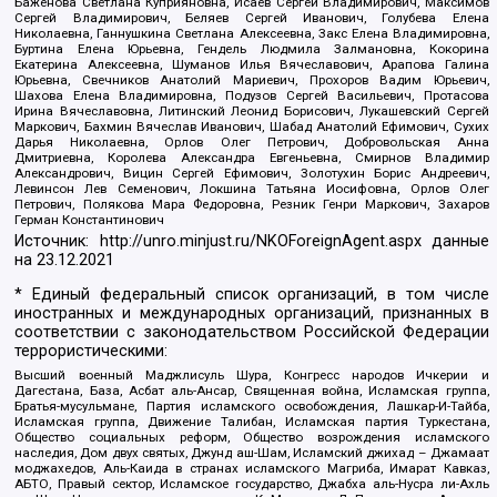
Баженова Светлана Куприяновна, Исаев Сергей Владимирович, Максимов
Сергей Владимирович, Беляев Сергей Иванович, Голубева Елена
Николаевна, Ганнушкина Светлана Алексеевна, Закс Елена Владимировна,
Буртина Елена Юрьевна, Гендель Людмила Залмановна, Кокорина
Екатерина Алексеевна, Шуманов Илья Вячеславович, Арапова Галина
Юрьевна, Свечников Анатолий Мариевич, Прохоров Вадим Юрьевич,
Шахова Елена Владимировна, Подузов Сергей Васильевич, Протасова
Ирина Вячеславовна, Литинский Леонид Борисович, Лукашевский Сергей
Маркович, Бахмин Вячеслав Иванович, Шабад Анатолий Ефимович, Сухих
Дарья Николаевна, Орлов Олег Петрович, Добровольская Анна
Дмитриевна, Королева Александра Евгеньевна, Смирнов Владимир
Александрович, Вицин Сергей Ефимович, Золотухин Борис Андреевич,
Левинсон Лев Семенович, Локшина Татьяна Иосифовна, Орлов Олег
Петрович, Полякова Мара Федоровна, Резник Генри Маркович, Захаров
Герман Константинович
Источник:
http://unro.minjust.ru/NKOForeignAgent.aspx
данные
на
23.12.2021
* Единый федеральный список организаций, в том числе
иностранных и международных организаций, признанных в
соответствии с законодательством Российской Федерации
террористическими:
Высший военный Маджлисуль Шура, Конгресс народов Ичкерии и
Дагестана, База, Асбат аль-Ансар, Священная война, Исламская группа,
Братья-мусульмане, Партия исламского освобождения, Лашкар-И-Тайба,
Исламская группа, Движение Талибан, Исламская партия Туркестана,
Общество социальных реформ, Общество возрождения исламского
наследия, Дом двух святых, Джунд аш-Шам, Исламский джихад – Джамаат
моджахедов, Аль-Каида в странах исламского Магриба, Имарат Кавказ,
АБТО, Правый сектор, Исламское государство, Джабха аль-Нусра ли-Ахль