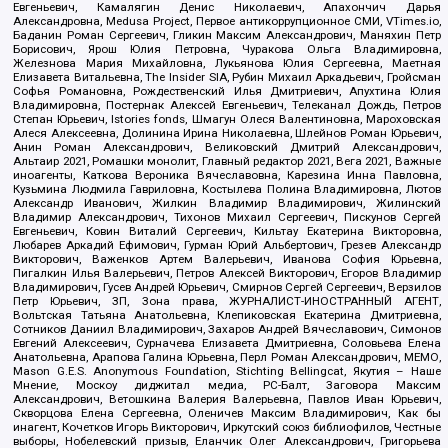
Евгеньевич, Камалягин Денис Николаевич, Апахончич Дарья
Александровна, Medusa Project, Первое антикоррупционное СМИ, VTimes.io,
Баданин Роман Сергеевич, Гликин Максим Александрович, Маняхин Петр
Борисович, Ярош Юлия Петровна, Чуракова Ольга Владимировна,
Железнова Мария Михайловна, Лукьянова Юлия Сергеевна, Маетная
Елизавета Витальевна, The Insider SIA, Рубин Михаил Аркадьевич, Гройсман
Софья Романовна, Рождественский Илья Дмитриевич, Апухтина Юлия
Владимировна, Постернак Алексей Евгеньевич, Телеканал Дождь, Петров
Степан Юрьевич, Istories fonds, Шмагун Олеся Валентиновна, Мароховская
Алеся Алексеевна, Долинина Ирина Николаевна, Шлейнов Роман Юрьевич,
Анин Роман Александрович, Великовский Дмитрий Александрович,
Альтаир 2021, Ромашки монолит, Главный редактор 2021, Вега 2021, Важные
иноагенты, Каткова Вероника Вячеславовна, Карезина Инна Павловна,
Кузьмина Людмила Гавриловна, Костылева Полина Владимировна, Лютов
Александр Иванович, Жилкин Владимир Владимирович, Жилинский
Владимир Александрович, Тихонов Михаил Сергеевич, Пискунов Сергей
Евгеньевич, Ковин Виталий Сергеевич, Кильтау Екатерина Викторовна,
Любарев Аркадий Ефимович, Гурман Юрий Альбертович, Грезев Александр
Викторович, Важенков Артем Валерьевич, Иванова София Юрьевна,
Пигалкин Илья Валерьевич, Петров Алексей Викторович, Егоров Владимир
Владимирович, Гусев Андрей Юрьевич, Смирнов Сергей Сергеевич, Верзилов
Петр Юрьевич, ЗП, Зона права, ЖУРНАЛИСТ-ИНОСТРАННЫЙ АГЕНТ,
Вольтская Татьяна Анатольевна, Клепиковская Екатерина Дмитриевна,
Сотников Даниил Владимирович, Захаров Андрей Вячеславович, Симонов
Евгений Алексеевич, Сурначева Елизавета Дмитриевна, Соловьева Елена
Анатольевна, Арапова Галина Юрьевна, Перл Роман Александрович, МЕМО,
Mason G.E.S. Anonymous Foundation, Stichting Bellingcat, Якутия – Наше
Мнение, Москоу диджитал медиа, РС-Балт, Заговора Максим
Александрович, Ветошкина Валерия Валерьевна, Павлов Иван Юрьевич,
Скворцова Елена Сергеевна, Оленичев Максим Владимирович, Как бы
инагент, Кочетков Игорь Викторович, Иркутский союз библиофилов, Честные
выборы, Нобелевский призыв, Еланчик Олег Александрович, Григорьева