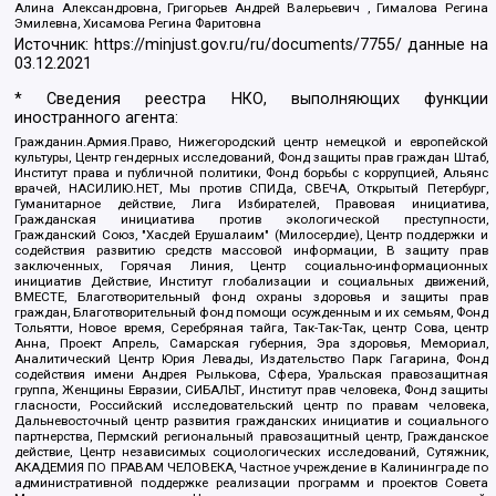
Алина Александровна, Григорьев Андрей Валерьевич , Гималова Регина
Эмилевна, Хисамова Регина Фаритовна
Источник:
https://minjust.gov.ru/ru/documents/7755/
данные на
03.12.2021
* Сведения реестра НКО, выполняющих функции
иностранного агента:
Гражданин.Армия.Право, Нижегородский центр немецкой и европейской
культуры, Центр гендерных исследований, Фонд защиты прав граждан Штаб,
Институт права и публичной политики, Фонд борьбы с коррупцией, Альянс
врачей, НАСИЛИЮ.НЕТ, Мы против СПИДа, СВЕЧА, Открытый Петербург,
Гуманитарное действие, Лига Избирателей, Правовая инициатива,
Гражданская инициатива против экологической преступности,
Гражданский Союз, "Хасдей Ерушалаим" (Милосердие), Центр поддержки и
содействия развитию средств массовой информации, В защиту прав
заключенных, Горячая Линия, Центр социально-информационных
инициатив Действие, Институт глобализации и социальных движений,
ВМЕСТЕ, Благотворительный фонд охраны здоровья и защиты прав
граждан, Благотворительный фонд помощи осужденным и их семьям, Фонд
Тольятти, Новое время, Серебряная тайга, Так-Так-Так, центр Сова, центр
Анна, Проект Апрель, Самарская губерния, Эра здоровья, Мемориал,
Аналитический Центр Юрия Левады, Издательство Парк Гагарина, Фонд
содействия имени Андрея Рылькова, Сфера, Уральская правозащитная
группа, Женщины Евразии, СИБАЛЬТ, Институт прав человека, Фонд защиты
гласности, Российский исследовательский центр по правам человека,
Дальневосточный центр развития гражданских инициатив и социального
партнерства, Пермский региональный правозащитный центр, Гражданское
действие, Центр независимых социологических исследований, Сутяжник,
АКАДЕМИЯ ПО ПРАВАМ ЧЕЛОВЕКА, Частное учреждение в Калининграде по
административной поддержке реализации программ и проектов Совета