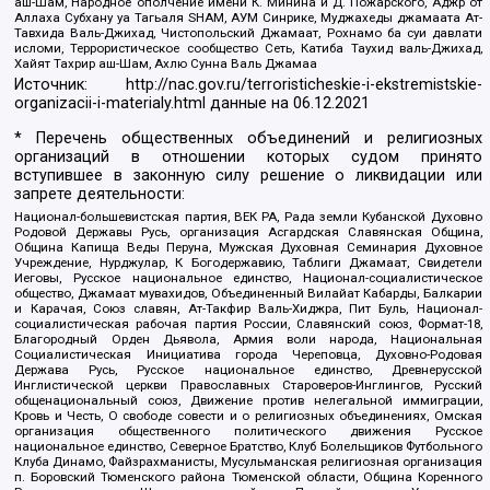
аш-Шам, Народное ополчение имени К. Минина и Д. Пожарского, Аджр от
Аллаха Субхану уа Тагьаля SHAM, АУМ Синрике, Муджахеды джамаата Ат-
Тавхида Валь-Джихад, Чистопольский Джамаат, Рохнамо ба суи давлати
исломи, Террористическое сообщество Сеть, Катиба Таухид валь-Джихад,
Хайят Тахрир аш-Шам, Ахлю Сунна Валь Джамаа
Источник:
http://nac.gov.ru/terroristicheskie-i-ekstremistskie-
organizacii-i-materialy.html
данные на
06.12.2021
* Перечень общественных объединений и религиозных
организаций в отношении которых судом принято
вступившее в законную силу решение о ликвидации или
запрете деятельности:
Национал-большевистская партия, ВЕК РА, Рада земли Кубанской Духовно
Родовой Державы Русь, организация Асгардская Славянская Община,
Община Капища Веды Перуна, Мужская Духовная Семинария Духовное
Учреждение, Нурджулар, К Богодержавию, Таблиги Джамаат, Свидетели
Иеговы, Русское национальное единство, Национал-социалистическое
общество, Джамаат мувахидов, Объединенный Вилайат Кабарды, Балкарии
и Карачая, Союз славян, Ат-Такфир Валь-Хиджра, Пит Буль, Национал-
социалистическая рабочая партия России, Славянский союз, Формат-18,
Благородный Орден Дьявола, Армия воли народа, Национальная
Социалистическая Инициатива города Череповца, Духовно-Родовая
Держава Русь, Русское национальное единство, Древнерусской
Инглистической церкви Православных Староверов-Инглингов, Русский
общенациональный союз, Движение против нелегальной иммиграции,
Кровь и Честь, О свободе совести и о религиозных объединениях, Омская
организация общественного политического движения Русское
национальное единство, Северное Братство, Клуб Болельщиков Футбольного
Клуба Динамо, Файзрахманисты, Мусульманская религиозная организация
п. Боровский Тюменского района Тюменской области, Община Коренного