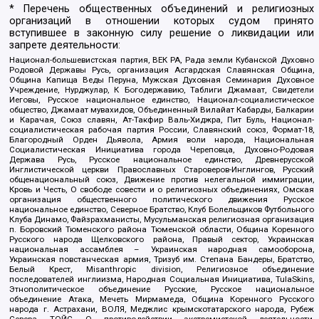
* Перечень общественных объединений и религиозных
организаций в отношении которых судом принято
вступившее в законную силу решение о ликвидации или
запрете деятельности:
Национал-большевистская партия, ВЕК РА, Рада земли Кубанской Духовно
Родовой Державы Русь, организация Асгардская Славянская Община,
Община Капища Веды Перуна, Мужская Духовная Семинария Духовное
Учреждение, Нурджулар, К Богодержавию, Таблиги Джамаат, Свидетели
Иеговы, Русское национальное единство, Национал-социалистическое
общество, Джамаат мувахидов, Объединенный Вилайат Кабарды, Балкарии
и Карачая, Союз славян, Ат-Такфир Валь-Хиджра, Пит Буль, Национал-
социалистическая рабочая партия России, Славянский союз, Формат-18,
Благородный Орден Дьявола, Армия воли народа, Национальная
Социалистическая Инициатива города Череповца, Духовно-Родовая
Держава Русь, Русское национальное единство, Древнерусской
Инглистической церкви Православных Староверов-Инглингов, Русский
общенациональный союз, Движение против нелегальной иммиграции,
Кровь и Честь, О свободе совести и о религиозных объединениях, Омская
организация общественного политического движения Русское
национальное единство, Северное Братство, Клуб Болельщиков Футбольного
Клуба Динамо, Файзрахманисты, Мусульманская религиозная организация
п. Боровский Тюменского района Тюменской области, Община Коренного
Русского народа Щелковского района, Правый сектор, Украинская
национальная ассамблея – Украинская народная самооборона,
Украинская повстанческая армия, Тризуб им. Степана Бандеры, Братство,
Белый Крест, Misanthropic division, Религиозное объединение
последователей инглиизма, Народная Социальная Инициатива, TulaSkins,
Этнополитическое объединение Русские, Русское национальное
объединение Атака, Мечеть Мирмамеда, Община Коренного Русского
народа г. Астрахани, ВОЛЯ, Меджлис крымскотатарского народа, Рубеж