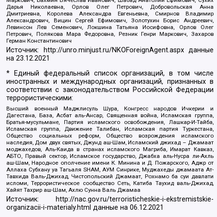
Дарья Николаевна, Орлов Олег Петрович, Добровольская Анна
Дмитриевна, Королева Александра Евгеньевна, Смирнов Владимир
Александрович, Вицин Сергей Ефимович, Золотухин Борис Андреевич,
Левинсон Лев Семенович, Локшина Татьяна Иосифовна, Орлов Олег
Петрович, Полякова Мара Федоровна, Резник Генри Маркович, Захаров
Герман Константинович
Источник:
http://unro.minjust.ru/NKOForeignAgent.aspx
данные
на
23.12.2021
* Единый федеральный список организаций, в том числе
иностранных и международных организаций, признанных в
соответствии с законодательством Российской Федерации
террористическими:
Высший военный Маджлисуль Шура, Конгресс народов Ичкерии и
Дагестана, База, Асбат аль-Ансар, Священная война, Исламская группа,
Братья-мусульмане, Партия исламского освобождения, Лашкар-И-Тайба,
Исламская группа, Движение Талибан, Исламская партия Туркестана,
Общество социальных реформ, Общество возрождения исламского
наследия, Дом двух святых, Джунд аш-Шам, Исламский джихад – Джамаат
моджахедов, Аль-Каида в странах исламского Магриба, Имарат Кавказ,
АБТО, Правый сектор, Исламское государство, Джабха аль-Нусра ли-Ахль
аш-Шам, Народное ополчение имени К. Минина и Д. Пожарского, Аджр от
Аллаха Субхану уа Тагьаля SHAM, АУМ Синрике, Муджахеды джамаата Ат-
Тавхида Валь-Джихад, Чистопольский Джамаат, Рохнамо ба суи давлати
исломи, Террористическое сообщество Сеть, Катиба Таухид валь-Джихад,
Хайят Тахрир аш-Шам, Ахлю Сунна Валь Джамаа
Источник:
http://nac.gov.ru/terroristicheskie-i-ekstremistskie-
organizacii-i-materialy.html
данные на
06.12.2021