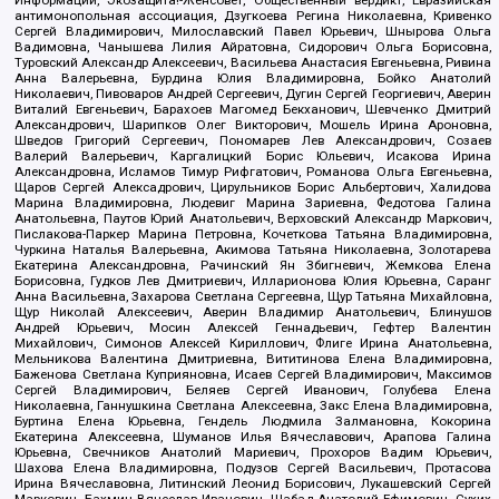
антимонопольная ассоциация, Дзугкоева Регина Николаевна, Кривенко
Сергей Владимирович, Милославский Павел Юрьевич, Шнырова Ольга
Вадимовна, Чанышева Лилия Айратовна, Сидорович Ольга Борисовна,
Туровский Александр Алексеевич, Васильева Анастасия Евгеньевна, Ривина
Анна Валерьевна, Бурдина Юлия Владимировна, Бойко Анатолий
Николаевич, Пивоваров Андрей Сергеевич, Дугин Сергей Георгиевич, Аверин
Виталий Евгеньевич, Барахоев Магомед Бекханович, Шевченко Дмитрий
Александрович, Шарипков Олег Викторович, Мошель Ирина Ароновна,
Шведов Григорий Сергеевич, Пономарев Лев Александрович, Созаев
Валерий Валерьевич, Каргалицкий Борис Юльевич, Исакова Ирина
Александровна, Исламов Тимур Рифгатович, Романова Ольга Евгеньевна,
Щаров Сергей Алексадрович, Цирульников Борис Альбертович, Халидова
Марина Владимировна, Людевиг Марина Зариевна, Федотова Галина
Анатольевна, Паутов Юрий Анатольевич, Верховский Александр Маркович,
Пислакова-Паркер Марина Петровна, Кочеткова Татьяна Владимировна,
Чуркина Наталья Валерьевна, Акимова Татьяна Николаевна, Золотарева
Екатерина Александровна, Рачинский Ян Збигневич, Жемкова Елена
Борисовна, Гудков Лев Дмитриевич, Илларионова Юлия Юрьевна, Саранг
Анна Васильевна, Захарова Светлана Сергеевна, Щур Татьяна Михайловна,
Щур Николай Алексеевич, Аверин Владимир Анатольевич, Блинушов
Андрей Юрьевич, Мосин Алексей Геннадьевич, Гефтер Валентин
Михайлович, Симонов Алексей Кириллович, Флиге Ирина Анатольевна,
Мельникова Валентина Дмитриевна, Вититинова Елена Владимировна,
Баженова Светлана Куприяновна, Исаев Сергей Владимирович, Максимов
Сергей Владимирович, Беляев Сергей Иванович, Голубева Елена
Николаевна, Ганнушкина Светлана Алексеевна, Закс Елена Владимировна,
Буртина Елена Юрьевна, Гендель Людмила Залмановна, Кокорина
Екатерина Алексеевна, Шуманов Илья Вячеславович, Арапова Галина
Юрьевна, Свечников Анатолий Мариевич, Прохоров Вадим Юрьевич,
Шахова Елена Владимировна, Подузов Сергей Васильевич, Протасова
Ирина Вячеславовна, Литинский Леонид Борисович, Лукашевский Сергей
Маркович, Бахмин Вячеслав Иванович, Шабад Анатолий Ефимович, Сухих