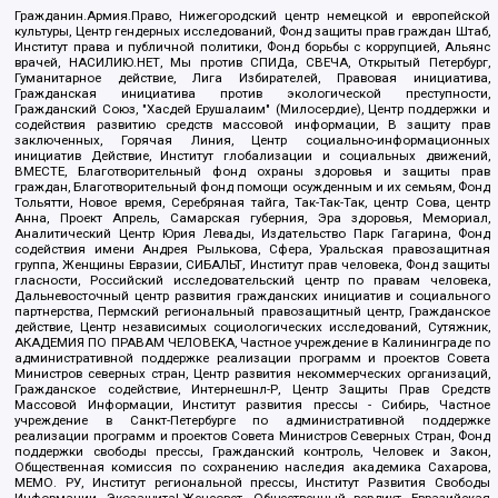
Гражданин.Армия.Право, Нижегородский центр немецкой и европейской
культуры, Центр гендерных исследований, Фонд защиты прав граждан Штаб,
Институт права и публичной политики, Фонд борьбы с коррупцией, Альянс
врачей, НАСИЛИЮ.НЕТ, Мы против СПИДа, СВЕЧА, Открытый Петербург,
Гуманитарное действие, Лига Избирателей, Правовая инициатива,
Гражданская инициатива против экологической преступности,
Гражданский Союз, "Хасдей Ерушалаим" (Милосердие), Центр поддержки и
содействия развитию средств массовой информации, В защиту прав
заключенных, Горячая Линия, Центр социально-информационных
инициатив Действие, Институт глобализации и социальных движений,
ВМЕСТЕ, Благотворительный фонд охраны здоровья и защиты прав
граждан, Благотворительный фонд помощи осужденным и их семьям, Фонд
Тольятти, Новое время, Серебряная тайга, Так-Так-Так, центр Сова, центр
Анна, Проект Апрель, Самарская губерния, Эра здоровья, Мемориал,
Аналитический Центр Юрия Левады, Издательство Парк Гагарина, Фонд
содействия имени Андрея Рылькова, Сфера, Уральская правозащитная
группа, Женщины Евразии, СИБАЛЬТ, Институт прав человека, Фонд защиты
гласности, Российский исследовательский центр по правам человека,
Дальневосточный центр развития гражданских инициатив и социального
партнерства, Пермский региональный правозащитный центр, Гражданское
действие, Центр независимых социологических исследований, Сутяжник,
АКАДЕМИЯ ПО ПРАВАМ ЧЕЛОВЕКА, Частное учреждение в Калининграде по
административной поддержке реализации программ и проектов Совета
Министров северных стран, Центр развития некоммерческих организаций,
Гражданское содействие, Интернешнл-Р, Центр Защиты Прав Средств
Массовой Информации, Институт развития прессы - Сибирь, Частное
учреждение в Санкт-Петербурге по административной поддержке
реализации программ и проектов Совета Министров Северных Стран, Фонд
поддержки свободы прессы, Гражданский контроль, Человек и Закон,
Общественная комиссия по сохранению наследия академика Сахарова,
МЕМО. РУ, Институт региональной прессы, Институт Развития Свободы
Информации, Экозащита!-Женсовет, Общественный вердикт, Евразийская