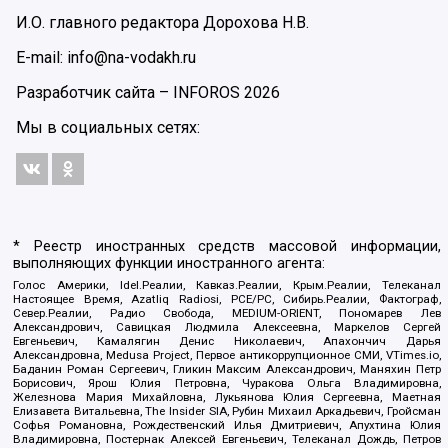
И.О. главного редактора Дорохова Н.В.
E-mail: info@na-vodakh.ru
Разработчик сайта –
INFOROS
2026
Мы в социальных сетях:
* Реестр иностранных средств массовой информации,
выполняющих функции иностранного агента:
Голос Америки, Idel.Реалии, Кавказ.Реалии, Крым.Реалии, Телеканал
Настоящее Время, Azatliq Radiosi, PCE/PC, Сибирь.Реалии, Фактограф,
Север.Реалии, Радио Свобода, MEDIUM-ORIENT, Пономарев Лев
Александрович, Савицкая Людмила Алексеевна, Маркелов Сергей
Евгеньевич, Камалягин Денис Николаевич, Апахончич Дарья
Александровна, Medusa Project, Первое антикоррупционное СМИ, VTimes.io,
Баданин Роман Сергеевич, Гликин Максим Александрович, Маняхин Петр
Борисович, Ярош Юлия Петровна, Чуракова Ольга Владимировна,
Железнова Мария Михайловна, Лукьянова Юлия Сергеевна, Маетная
Елизавета Витальевна, The Insider SIA, Рубин Михаил Аркадьевич, Гройсман
Софья Романовна, Рождественский Илья Дмитриевич, Апухтина Юлия
Владимировна, Постернак Алексей Евгеньевич, Телеканал Дождь, Петров