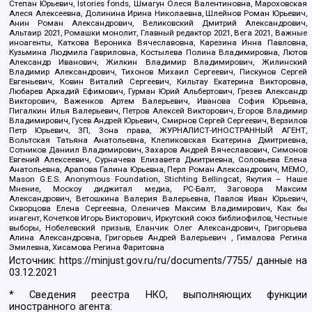
Степан Юрьевич, Istories fonds, Шмагун Олеся Валентиновна, Мароховская
Алеся Алексеевна, Долинина Ирина Николаевна, Шлейнов Роман Юрьевич,
Анин Роман Александрович, Великовский Дмитрий Александрович,
Альтаир 2021, Ромашки монолит, Главный редактор 2021, Вега 2021, Важные
иноагенты, Каткова Вероника Вячеславовна, Карезина Инна Павловна,
Кузьмина Людмила Гавриловна, Костылева Полина Владимировна, Лютов
Александр Иванович, Жилкин Владимир Владимирович, Жилинский
Владимир Александрович, Тихонов Михаил Сергеевич, Пискунов Сергей
Евгеньевич, Ковин Виталий Сергеевич, Кильтау Екатерина Викторовна,
Любарев Аркадий Ефимович, Гурман Юрий Альбертович, Грезев Александр
Викторович, Важенков Артем Валерьевич, Иванова София Юрьевна,
Пигалкин Илья Валерьевич, Петров Алексей Викторович, Егоров Владимир
Владимирович, Гусев Андрей Юрьевич, Смирнов Сергей Сергеевич, Верзилов
Петр Юрьевич, ЗП, Зона права, ЖУРНАЛИСТ-ИНОСТРАННЫЙ АГЕНТ,
Вольтская Татьяна Анатольевна, Клепиковская Екатерина Дмитриевна,
Сотников Даниил Владимирович, Захаров Андрей Вячеславович, Симонов
Евгений Алексеевич, Сурначева Елизавета Дмитриевна, Соловьева Елена
Анатольевна, Арапова Галина Юрьевна, Перл Роман Александрович, МЕМО,
Mason G.E.S. Anonymous Foundation, Stichting Bellingcat, Якутия – Наше
Мнение, Москоу диджитал медиа, РС-Балт, Заговора Максим
Александрович, Ветошкина Валерия Валерьевна, Павлов Иван Юрьевич,
Скворцова Елена Сергеевна, Оленичев Максим Владимирович, Как бы
инагент, Кочетков Игорь Викторович, Иркутский союз библиофилов, Честные
выборы, Нобелевский призыв, Еланчик Олег Александрович, Григорьева
Алина Александровна, Григорьев Андрей Валерьевич , Гималова Регина
Эмилевна, Хисамова Регина Фаритовна
Источник:
https://minjust.gov.ru/ru/documents/7755/
данные на
03.12.2021
* Сведения реестра НКО, выполняющих функции
иностранного агента: