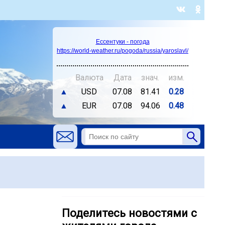
Ессентуки - погода
https://world-weather.ru/pogoda/russia/yaroslavl/
Валюта
Дата
знач.
изм.
▲
USD
07.08
81.41
0.28
▲
EUR
07.08
94.06
0.48
Поделитесь новостями с