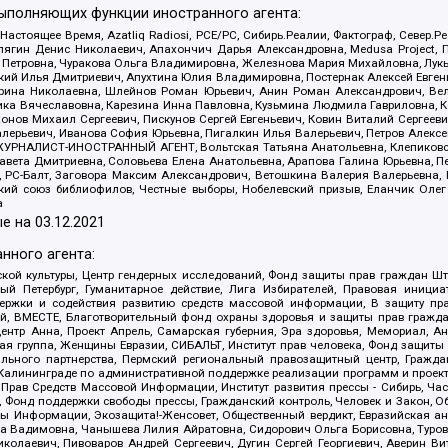
выполняющих функции иностранного агента:
 Настоящее Время, Azatliq Radiosi, PCE/PC, Сибирь.Реалии, Фактограф, Север
ягин Денис Николаевич, Апахончич Дарья Александровна, Medusa Project, П
етровна, Чуракова Ольга Владимировна, Железнова Мария Михайловна, Лукьян
й Илья Дмитриевич, Апухтина Юлия Владимировна, Постернак Алексей Евгеньев
рина Николаевна, Шлейнов Роман Юрьевич, Анин Роман Александрович, Вел
оника Вячеславовна, Карезина Инна Павловна, Кузьмина Людмила Гавриловна
ов Михаил Сергеевич, Пискунов Сергей Евгеньевич, Ковин Виталий Сергеевич
алерьевич, Иванова София Юрьевна, Пигалкин Илья Валерьевич, Петров Алексе
а, ЖУРНАЛИСТ-ИНОСТРАННЫЙ АГЕНТ, Вольтская Татьяна Анатольевна, Клепиков
авета Дмитриевна, Соловьева Елена Анатольевна, Арапова Галина Юрьевна, П
иа, РС-Балт, Заговора Максим Александрович, Ветошкина Валерия Валерьевна
ский союз библиофилов, Честные выборы, Нобелевский призыв, Еланчик Олег
а
е на
03.12.2021
нного агента:
ой культуры, Центр гендерных исследований, Фонд защиты прав граждан Шта
 Петербург, Гуманитарное действие, Лига Избирателей, Правовая инициат
держки и содействия развитию средств массовой информации, В защиту п
ий, ВМЕСТЕ, Благотворительный фонд охраны здоровья и защиты прав граж
, центр Анна, Проект Апрель, Самарская губерния, Эра здоровья, Мемориал,
я группа, Женщины Евразии, СИБАЛЬТ, Институт прав человека, Фонд защиты 
льного партнерства, Пермский региональный правозащитный центр, Граждан
лининграде по административной поддержке реализации программ и проекто
 Прав Средств Массовой Информации, Институт развития прессы - Сибирь, Ча
, Фонд поддержки свободы прессы, Гражданский контроль, Человек и Закон, 
оды Информации, Экозащита!-Женсовет, Общественный вердикт, Евразийская а
 Вадимовна, Чанышева Лилия Айратовна, Сидорович Ольга Борисовна, Туровс
олаевич, Пивоваров Андрей Сергеевич, Дугин Сергей Георгиевич, Аверин В