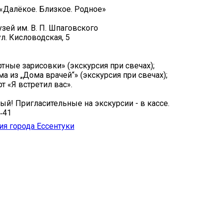
«Далёкое. Близкое. Родное»
узей им. В. П. Шпаговского
 ул. Кисловодская, 5
ртные зарисовки» (экскурсия при свечах);
ма из „Дома врачей“» (экскурсия при свечах);
рт «Я встретил вас».
ый! Пригласительные на экскурсии - в кассе.
‑41
я города Ессентуки