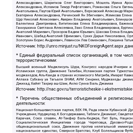
Александрович, Шарипков Олег Викторович, Мошель Ирина Ароно
Александровна, Исламов Тимур Рифгатович, Романова Ольга Евгень
Анатольевна, Паутов Юрий Анатольевич, Верховский Александр Марк
Екатерина Александровна, Рачинский Ян Збигневич, Жемкова Елена 
Щур Николай Алексеевич, Аверин Владимир Анатольевич, Блинушов 
Валентина Дмитриевна, Вититинова Елена Владимировна, Баженов
Ганнушкина Светлана Алексеевна, Закс Елена Владимировна, Буртин
Анатолий Мариевич, Прохоров Вадим Юрьевич, Шахова Елена Владими
Иванович, Шабад Анатолий Ефимович, Сухих Дарья Николаевна, Орл
Золотухин Борис Андреевич, Левинсон Лев Семенович, Локшина Тать
Источник:
http://unro.minjust.ru/NKOForeignAgent.aspx
дан
* Единый федеральный список организаций, в том чис
террористическими:
Высший военный Маджлисуль Шура, Конгресс народов Ичкерии и Да
Исламская группа, Движение Талибан, Исламская партия Туркест
моджахедов, Аль-Каида в странах исламского Магриба, Имарат Кавка
Аллаха Субхану уа Тагьаля SHAM, АУМ Синрике, Муджахеды джамаа
Джихад, Хайят Тахрир аш-Шам, Ахлю Сунна Валь Джамаа
Источник:
http://nac.gov.ru/terroristicheskie-i-ekstremistskie
* Перечень общественных объединений и религиозных
деятельности:
Национал-большевистская партия, ВЕК РА, Рада земли Кубанской 
Учреждение, Нурджулар, К Богодержавию, Таблиги Джамаат, Свидете
Карачая, Союз славян, Ат-Такфир Валь-Хиджра, Пит Буль, Нацио
Социалистическая Инициатива города Череповца, Духовно-Родо
общенациональный союз, Движение против нелегальной иммиграц
национальное единство, Северное Братство, Клуб Болельщиков Фу