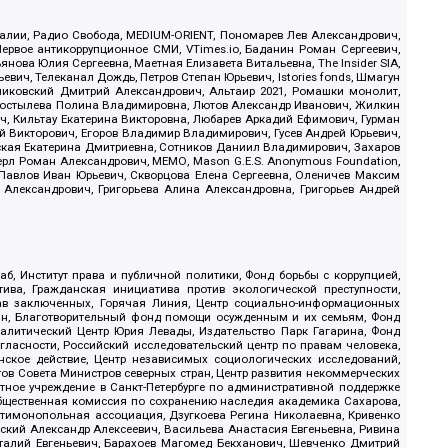
.Реалии, Радио Свобода, MEDIUM-ORIENT, Пономарев Лев Александрович,
ервое антикоррупционное СМИ, VTimes.io, Баданин Роман Сергеевич,
ова Юлия Сергеевна, Маетная Елизавета Витальевна, The Insider SIA,
ич, Телеканал Дождь, Петров Степан Юрьевич, Istories fonds, Шмагун
иковский Дмитрий Александрович, Альтаир 2021, Ромашки монолит,
, Костылева Полина Владимировна, Лютов Александр Иванович, Жилкин
, Кильтау Екатерина Викторовна, Любарев Аркадий Ефимович, Гурман
й Викторович, Егоров Владимир Владимирович, Гусев Андрей Юрьевич,
ская Екатерина Дмитриевна, Сотников Даниил Владимирович, Захаров
ерл Роман Александрович, МЕМО, Mason G.E.S. Anonymous Foundation,
, Павлов Иван Юрьевич, Скворцова Елена Сергеевна, Оленичев Максим
 Александрович, Григорьева Алина Александровна, Григорьев Андрей
б, Институт права и публичной политики, Фонд борьбы с коррупцией,
ива, Гражданская инициатива против экологической преступности,
рав заключенных, Горячая Линия, Центр социально-информационных
дан, Благотворительный фонд помощи осужденным и их семьям, Фонд
 Аналитический Центр Юрия Левады, Издательство Парк Гагарина, Фонд
гласности, Российский исследовательский центр по правам человека,
ское действие, Центр независимых социологических исследований,
в Совета Министров северных стран, Центр развития некоммерческих
стное учреждение в Санкт-Петербурге по административной поддержке
Общественная комиссия по сохранению наследия академика Сахарова,
нтимонопольная ассоциация, Дзугкоева Регина Николаевна, Кривенко
кий Александр Алексеевич, Васильева Анастасия Евгеньевна, Ривина
италий Евгеньевич, Барахоев Магомед Бекханович, Шевченко Дмитрий