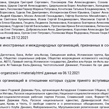
вна, Шведов Григорий Сергеевич, Пономарев Лев Александрович, Созаев
евна, Щаров Сергей Алексадрович, Цирульников Борис Альбертович, Халидо
ович, Пислакова-Паркер Марина Петровна, Кочеткова Татьяна Владимировна, Ч
Борисовна, Гудков Лев Дмитриевич, Илларионова Юлия Юрьевна, Саранг Анна
Андрей Юрьевич, Мосин Алексей Геннадьевич, Гефтер Валентин Михайлович,
а Светлана Куприяновна, Исаев Сергей Владимирович, Максимов Сергей Вл
а Елена Юрьевна, Гендель Людмила Залмановна, Кокорина Екатерина Алексее
ровна, Подузов Сергей Васильевич, Протасова Ирина Вячеславовна, Литинск
ов Олег Петрович, Добровольская Анна Дмитриевна, Королева Александра Ев
яна Иосифовна, Орлов Олег Петрович, Полякова Мара Федоровна, Резник Генри
ные на
23.12.2021
ле иностранных и международных организаций, признанных в с
гестана, База, Асбат аль-Ансар, Священная война, Исламская группа, Бра
ана, Общество социальных реформ, Общество возрождения исламского насле
з, АБТО, Правый сектор, Исламское государство, Джабха аль-Нусра ли-Ахль а
та Ат-Тавхида Валь-Джихад, Чистопольский Джамаат, Рохнамо ба суи давлат
-organizacii-i-materialy.html
данные на
06.12.2021
 организаций в отношении которых судом принято вступивше
Духовно Родовой Державы Русь, организация Асгардская Славянская Община,
ли Иеговы, Русское национальное единство, Национал-социалистическое обще
нал-социалистическая рабочая партия России, Славянский союз, Формат-
вая Держава Русь, Русское национальное единство, Древнерусской Ингл
ии, Кровь и Честь, О свободе совести и о религиозных объединениях, Ом
тбольного Клуба Динамо, Файзрахманисты, Мусульманская религиозная орган