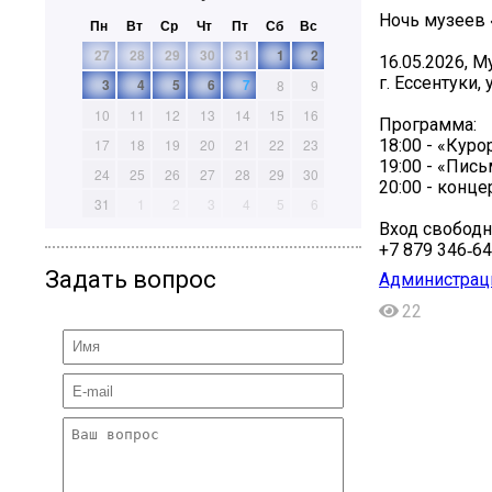
Ночь музеев 
Пн
Вт
Ср
Чт
Пт
Сб
Вс
27
28
29
30
31
1
2
16.05.2026, М
г. Ессентуки,
3
4
5
6
7
8
9
10
11
12
13
14
15
16
Программа:
18:00 - «Куро
17
18
19
20
21
22
23
19:00 - «Пись
24
25
26
27
28
29
30
20:00 - конце
31
1
2
3
4
5
6
Вход свободн
+7 879 346‑64
Задать вопрос
Администраци
22