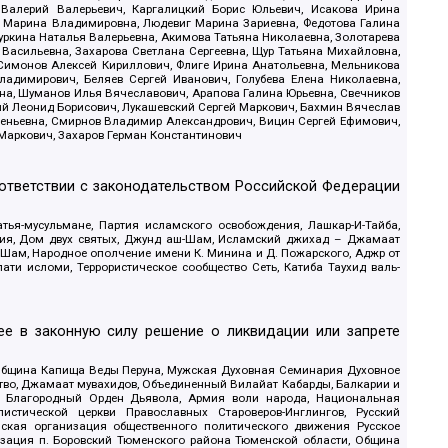
 Валерий Валерьевич, Каргалицкий Борис Юльевич, Исакова Ирина
ва Марина Владимировна, Людевиг Марина Зариевна, Федотова Галина
уркина Наталья Валерьевна, Акимова Татьяна Николаевна, Золотарева
 Васильевна, Захарова Светлана Сергеевна, Щур Татьяна Михайловна,
 Симонов Алексей Кириллович, Флиге Ирина Анатольевна, Мельникова
адимирович, Беляев Сергей Иванович, Голубева Елена Николаевна,
вна, Шуманов Илья Вячеславович, Арапова Галина Юрьевна, Свечников
ий Леонид Борисович, Лукашевский Сергей Маркович, Бахмин Вячеслав
геньевна, Смирнов Владимир Александрович, Вицин Сергей Ефимович,
 Маркович, Захаров Герман Константинович
оответствии с законодательством Российской Федерации
тья-мусульмане, Партия исламского освобождения, Лашкар-И-Тайба,
дия, Дом двух святых, Джунд аш-Шам, Исламский джихад – Джамаат
ш-Шам, Народное ополчение имени К. Минина и Д. Пожарского, Аджр от
и исломи, Террористическое сообщество Сеть, Катиба Таухид валь-
е в законную силу решение о ликвидации или запрете
 Община Капища Веды Перуна, Мужская Духовная Семинария Духовное
ство, Джамаат мувахидов, Объединенный Вилайат Кабарды, Балкарии и
18, Благородный Орден Дьявола, Армия воли народа, Национальная
истической церкви Православных Староверов-Инглингов, Русский
ская организация общественного политического движения Русское
изация п. Боровский Тюменского района Тюменской области, Община