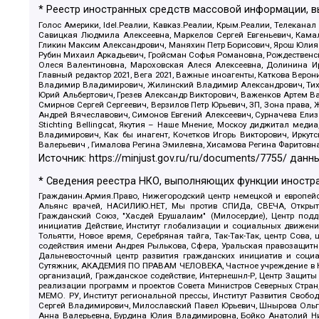
* Реестр иностранных средств массовой информации, 
Голос Америки, Idel.Реалии, Кавказ.Реалии, Крым.Реалии, Телеканал
Савицкая Людмила Алексеевна, Маркелов Сергей Евгеньевич, Камал
Гликин Максим Александрович, Маняхин Петр Борисович, Ярош Юлия П
Рубин Михаил Аркадьевич, Гройсман Софья Романовна, Рождественски
Олеся Валентиновна, Мароховская Алеся Алексеевна, Долинина И
Главный редактор 2021, Вега 2021, Важные иноагенты, Каткова Вер
Владимир Владимирович, Жилинский Владимир Александрович, Тихон
Юрий Альбертович, Грезев Александр Викторович, Важенков Артем В
Смирнов Сергей Сергеевич, Верзилов Петр Юрьевич, ЗП, Зона прав
Андрей Вячеславович, Симонов Евгений Алексеевич, Сурначева Елиз
Stichting Bellingcat, Якутия – Наше Мнение, Москоу диджитал мед
Владимирович, Как бы инагент, Кочетков Игорь Викторович, Иркут
Валерьевич , Гималова Регина Эмилевна, Хисамова Регина Фаритовн
Источник:
https://minjust.gov.ru/ru/documents/7755/
данны
* Сведения реестра НКО, выполняющих функции иностра
Гражданин.Армия.Право, Нижегородский центр немецкой и европейск
Альянс врачей, НАСИЛИЮ.НЕТ, Мы против СПИДа, СВЕЧА, Открытый
Гражданский Союз, "Хасдей Ерушалаим" (Милосердие), Центр под
инициатив Действие, Институт глобализации и социальных движен
Тольятти, Новое время, Серебряная тайга, Так-Так-Так, центр Сова
содействия имени Андрея Рылькова, Сфера, Уральская правозащитна
Дальневосточный центр развития гражданских инициатив и социа
Сутяжник, АКАДЕМИЯ ПО ПРАВАМ ЧЕЛОВЕКА, Частное учреждение в Ка
организаций, Гражданское содействие, Интернешнл-Р, Центр Защиты
реализации программ и проектов Совета Министров Северных Стран
МЕМО. РУ, Институт региональной прессы, Институт Развития Своб
Сергей Владимирович, Милославский Павел Юрьевич, Шнырова Ольга
Анна Валерьевна, Бурдина Юлия Владимировна, Бойко Анатолий Ник