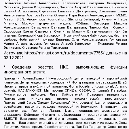
Вольтская Татьяна Анатольевна, Клепиковская Екатерина Дмитриевна,
Сотников Даниил Владимирович, Захаров Андрей Вячеславович, Симонов
Евгений Алексеевич, Сурначева Елизавета Дмитриевна, Соловьева Елена
Анатольевна, Арапова Галина Юрьевна, Перл Роман Александрович, МЕМО,
Mason G.E.S. Anonymous Foundation, Stichting Bellingcat, Якутия – Наше
Мнение, Москоу диджитал медиа, РС-Балт, Заговора Максим
Александрович, Ветошкина Валерия Валерьевна, Павлов Иван Юрьевич,
Скворцова Елена Сергеевна, Оленичев Максим Владимирович, Как бы
инагент, Кочетков Игорь Викторович, Иркутский союз библиофилов, Честные
выборы, Нобелевский призыв, Еланчик Олег Александрович, Григорьева
Алина Александровна, Григорьев Андрей Валерьевич , Гималова Регина
Эмилевна, Хисамова Регина Фаритовна
Источник:
https://minjust.gov.ru/ru/documents/7755/
данные на
03.12.2021
* Сведения реестра НКО, выполняющих функции
иностранного агента:
Гражданин.Армия.Право, Нижегородский центр немецкой и европейской
культуры, Центр гендерных исследований, Фонд защиты прав граждан Штаб,
Институт права и публичной политики, Фонд борьбы с коррупцией, Альянс
врачей, НАСИЛИЮ.НЕТ, Мы против СПИДа, СВЕЧА, Открытый Петербург,
Гуманитарное действие, Лига Избирателей, Правовая инициатива,
Гражданская инициатива против экологической преступности,
Гражданский Союз, "Хасдей Ерушалаим" (Милосердие), Центр поддержки и
содействия развитию средств массовой информации, В защиту прав
заключенных, Горячая Линия, Центр социально-информационных
инициатив Действие, Институт глобализации и социальных движений,
ВМЕСТЕ, Благотворительный фонд охраны здоровья и защиты прав
граждан, Благотворительный фонд помощи осужденным и их семьям, Фонд
Тольятти, Новое время, Серебряная тайга, Так-Так-Так, центр Сова, центр