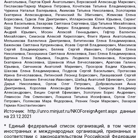
Анатольевна, Паутов Юрий Анатольевич, Верховский Александр Маркович,
Пислакова-Паркер Марина Петровна, Кочеткова Татьяна Владимировна,
Чуркина Наталья Валерьевна, Акимова Татьяна Николаевна, Золотарева
Екатерина Александровна, Рачинский Ян Збигневич, Жемкова Елена
Борисовна, Гудков Лев Дмитриевич, Илларионова Юлия Юрьевна, Саранг
Анна Васильевна, Захарова Светлана Сергеевна, Щур Татьяна Михайловна,
Щур Николай Алексеевич, Аверин Владимир Анатольевич, Блинушов
Андрей Юрьевич, Мосин Алексей Геннадьевич, Гефтер Валентин
Михайлович, Симонов Алексей Кириллович, Флиге Ирина Анатольевна,
Мельникова Валентина Дмитриевна, Вититинова Елена Владимировна,
Баженова Светлана Куприяновна, Исаев Сергей Владимирович, Максимов
Сергей Владимирович, Беляев Сергей Иванович, Голубева Елена
Николаевна, Ганнушкина Светлана Алексеевна, Закс Елена Владимировна,
Буртина Елена Юрьевна, Гендель Людмила Залмановна, Кокорина
Екатерина Алексеевна, Шуманов Илья Вячеславович, Арапова Галина
Юрьевна, Свечников Анатолий Мариевич, Прохоров Вадим Юрьевич,
Шахова Елена Владимировна, Подузов Сергей Васильевич, Протасова
Ирина Вячеславовна, Литинский Леонид Борисович, Лукашевский Сергей
Маркович, Бахмин Вячеслав Иванович, Шабад Анатолий Ефимович, Сухих
Дарья Николаевна, Орлов Олег Петрович, Добровольская Анна
Дмитриевна, Королева Александра Евгеньевна, Смирнов Владимир
Александрович, Вицин Сергей Ефимович, Золотухин Борис Андреевич,
Левинсон Лев Семенович, Локшина Татьяна Иосифовна, Орлов Олег
Петрович, Полякова Мара Федоровна, Резник Генри Маркович, Захаров
Герман Константинович
Источник:
http://unro.minjust.ru/NKOForeignAgent.aspx
данные
на
23.12.2021
* Единый федеральный список организаций, в том числе
иностранных и международных организаций, признанных в
соответствии с законодательством Российской Федерации