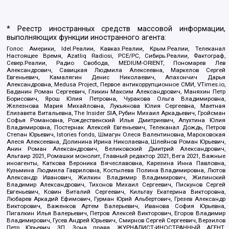
* Реестр иностранных средств массовой информации,
выполняющих функции иностранного агента:
Голос Америки, Idel.Реалии, Кавказ.Реалии, Крым.Реалии, Телеканал
Настоящее Время, Azatliq Radiosi, PCE/PC, Сибирь.Реалии, Фактограф,
Север.Реалии, Радио Свобода, MEDIUM-ORIENT, Пономарев Лев
Александрович, Савицкая Людмила Алексеевна, Маркелов Сергей
Евгеньевич, Камалягин Денис Николаевич, Апахончич Дарья
Александровна, Medusa Project, Первое антикоррупционное СМИ, VTimes.io,
Баданин Роман Сергеевич, Гликин Максим Александрович, Маняхин Петр
Борисович, Ярош Юлия Петровна, Чуракова Ольга Владимировна,
Железнова Мария Михайловна, Лукьянова Юлия Сергеевна, Маетная
Елизавета Витальевна, The Insider SIA, Рубин Михаил Аркадьевич, Гройсман
Софья Романовна, Рождественский Илья Дмитриевич, Апухтина Юлия
Владимировна, Постернак Алексей Евгеньевич, Телеканал Дождь, Петров
Степан Юрьевич, Istories fonds, Шмагун Олеся Валентиновна, Мароховская
Алеся Алексеевна, Долинина Ирина Николаевна, Шлейнов Роман Юрьевич,
Анин Роман Александрович, Великовский Дмитрий Александрович,
Альтаир 2021, Ромашки монолит, Главный редактор 2021, Вега 2021, Важные
иноагенты, Каткова Вероника Вячеславовна, Карезина Инна Павловна,
Кузьмина Людмила Гавриловна, Костылева Полина Владимировна, Лютов
Александр Иванович, Жилкин Владимир Владимирович, Жилинский
Владимир Александрович, Тихонов Михаил Сергеевич, Пискунов Сергей
Евгеньевич, Ковин Виталий Сергеевич, Кильтау Екатерина Викторовна,
Любарев Аркадий Ефимович, Гурман Юрий Альбертович, Грезев Александр
Викторович, Важенков Артем Валерьевич, Иванова София Юрьевна,
Пигалкин Илья Валерьевич, Петров Алексей Викторович, Егоров Владимир
Владимирович, Гусев Андрей Юрьевич, Смирнов Сергей Сергеевич, Верзилов
Петр Юрьевич, ЗП, Зона права, ЖУРНАЛИСТ-ИНОСТРАННЫЙ АГЕНТ,