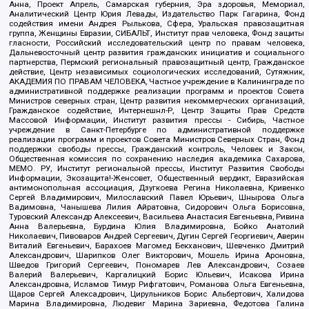
Анна, Проект Апрель, Самарская губерния, Эра здоровья, Мемориал,
Аналитический Центр Юрия Левады, Издательство Парк Гагарина, Фонд
содействия имени Андрея Рылькова, Сфера, Уральская правозащитная
группа, Женщины Евразии, СИБАЛЬТ, Институт прав человека, Фонд защиты
гласности, Российский исследовательский центр по правам человека,
Дальневосточный центр развития гражданских инициатив и социального
партнерства, Пермский региональный правозащитный центр, Гражданское
действие, Центр независимых социологических исследований, Сутяжник,
АКАДЕМИЯ ПО ПРАВАМ ЧЕЛОВЕКА, Частное учреждение в Калининграде по
административной поддержке реализации программ и проектов Совета
Министров северных стран, Центр развития некоммерческих организаций,
Гражданское содействие, Интернешнл-Р, Центр Защиты Прав Средств
Массовой Информации, Институт развития прессы - Сибирь, Частное
учреждение в Санкт-Петербурге по административной поддержке
реализации программ и проектов Совета Министров Северных Стран, Фонд
поддержки свободы прессы, Гражданский контроль, Человек и Закон,
Общественная комиссия по сохранению наследия академика Сахарова,
МЕМО. РУ, Институт региональной прессы, Институт Развития Свободы
Информации, Экозащита!-Женсовет, Общественный вердикт, Евразийская
антимонопольная ассоциация, Дзугкоева Регина Николаевна, Кривенко
Сергей Владимирович, Милославский Павел Юрьевич, Шнырова Ольга
Вадимовна, Чанышева Лилия Айратовна, Сидорович Ольга Борисовна,
Туровский Александр Алексеевич, Васильева Анастасия Евгеньевна, Ривина
Анна Валерьевна, Бурдина Юлия Владимировна, Бойко Анатолий
Николаевич, Пивоваров Андрей Сергеевич, Дугин Сергей Георгиевич, Аверин
Виталий Евгеньевич, Барахоев Магомед Бекханович, Шевченко Дмитрий
Александрович, Шарипков Олег Викторович, Мошель Ирина Ароновна,
Шведов Григорий Сергеевич, Пономарев Лев Александрович, Созаев
Валерий Валерьевич, Каргалицкий Борис Юльевич, Исакова Ирина
Александровна, Исламов Тимур Рифгатович, Романова Ольга Евгеньевна,
Щаров Сергей Алексадрович, Цирульников Борис Альбертович, Халидова
Марина Владимировна, Людевиг Марина Зариевна, Федотова Галина