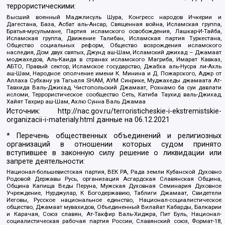
террористическими:
Высший военный Маджлисуль Шура, Конгресс народов Ичкерии и
Дагестана, База, Асбат аль-Ансар, Священная война, Исламская группа,
Братья-мусульмане, Партия исламского освобождения, Лашкар-И-Тайба,
Исламская группа, Движение Талибан, Исламская партия Туркестана,
Общество социальных реформ, Общество возрождения исламского
наследия, Дом двух святых, Джунд аш-Шам, Исламский джихад – Джамаат
моджахедов, Аль-Каида в странах исламского Магриба, Имарат Кавказ,
АБТО, Правый сектор, Исламское государство, Джабха аль-Нусра ли-Ахль
аш-Шам, Народное ополчение имени К. Минина и Д. Пожарского, Аджр от
Аллаха Субхану уа Тагьаля SHAM, АУМ Синрике, Муджахеды джамаата Ат-
Тавхида Валь-Джихад, Чистопольский Джамаат, Рохнамо ба суи давлати
исломи, Террористическое сообщество Сеть, Катиба Таухид валь-Джихад,
Хайят Тахрир аш-Шам, Ахлю Сунна Валь Джамаа
Источник:
http://nac.gov.ru/terroristicheskie-i-ekstremistskie-
organizacii-i-materialy.html
данные на
06.12.2021
* Перечень общественных объединений и религиозных
организаций в отношении которых судом принято
вступившее в законную силу решение о ликвидации или
запрете деятельности:
Национал-большевистская партия, ВЕК РА, Рада земли Кубанской Духовно
Родовой Державы Русь, организация Асгардская Славянская Община,
Община Капища Веды Перуна, Мужская Духовная Семинария Духовное
Учреждение, Нурджулар, К Богодержавию, Таблиги Джамаат, Свидетели
Иеговы, Русское национальное единство, Национал-социалистическое
общество, Джамаат мувахидов, Объединенный Вилайат Кабарды, Балкарии
и Карачая, Союз славян, Ат-Такфир Валь-Хиджра, Пит Буль, Национал-
социалистическая рабочая партия России, Славянский союз, Формат-18,