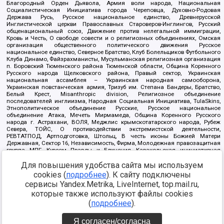
Благородный Орден Дьявола, Армия воли народа, Национальная
Социалистическая Инициатива города Череповца, Духовно-Родовая
Держава Русь, Русское национальное единство, Древнерусской
Инглистической церкви Православных Староверов-Инглингов, Русский
общенациональный союз, Движение против нелегальной иммиграции,
Кровь и Честь, О свободе совести и о религиозных объединениях, Омская
организация общественного политического движения Русское
национальное единство, Северное Братство, Клуб Болельщиков Футбольного
Клуба Динамо, Файзрахманисты, Мусульманская религиозная организация
п. Боровский Тюменского района Тюменской области, Община Коренного
Русского народа Щелковского района, Правый сектор, Украинская
национальная ассамблея – Украинская народная самооборона,
Украинская повстанческая армия, Тризуб им. Степана Бандеры, Братство,
Белый Крест, Misanthropic division, Религиозное объединение
последователей инглиизма, Народная Социальная Инициатива, TulaSkins,
Этнополитическое объединение Русские, Русское национальное
объединение Атака, Мечеть Мирмамеда, Община Коренного Русского
народа г. Астрахани, ВОЛЯ, Меджлис крымскотатарского народа, Рубеж
Севера, ТОЙС, О противодействии экстремистской деятельности,
РЕВТАТПОД, Артподготовка, Штольц, В честь иконы Божией Матери
Державная, Сектор 16, Независимость, Фирма, Молодежная правозащитная
группа МПГ, Курсом Правды и Единения, Каракольская инициативная
группа, Автоград Крю, Союз Славянских Сил Руси, Алля-Аят,
Для повышения удобства сайта мы используем
Благотворительный пансионат Ак Умут, Русская республика Русь,
Арестантское уголовное единство, Башкорт, Нация и свобода, W.H.С., Фалунь
cookies (
подробнее
). К сайту подключены
Дафа, Иртыш Ultras, Русский Патриотический клуб-Новокузнецк/РПК,
сервисы Yandex.Metrika, LiveInternet, top.mail.ru,
Сибирский державный союз, Фонд борьбы с коррупцией, Фонд защиты прав
граждан, Штабы Навального, Совет граждан СССР Прикубанского округа г.
которые также используют файлы cookies
Краснодара
(
подробнее
).
Источник:
https://minjust.gov.ru/ru/documents/7822/
данные на
08.12.2021
Я согласен/согласна