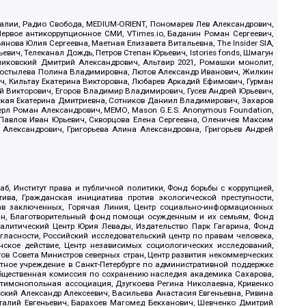
.Реалии, Радио Свобода, MEDIUM-ORIENT, Пономарев Лев Александрович,
ервое антикоррупционное СМИ, VTimes.io, Баданин Роман Сергеевич,
ова Юлия Сергеевна, Маетная Елизавета Витальевна, The Insider SIA,
ич, Телеканал Дождь, Петров Степан Юрьевич, Istories fonds, Шмагун
иковский Дмитрий Александрович, Альтаир 2021, Ромашки монолит,
, Костылева Полина Владимировна, Лютов Александр Иванович, Жилкин
, Кильтау Екатерина Викторовна, Любарев Аркадий Ефимович, Гурман
й Викторович, Егоров Владимир Владимирович, Гусев Андрей Юрьевич,
ская Екатерина Дмитриевна, Сотников Даниил Владимирович, Захаров
ерл Роман Александрович, МЕМО, Mason G.E.S. Anonymous Foundation,
, Павлов Иван Юрьевич, Скворцова Елена Сергеевна, Оленичев Максим
 Александрович, Григорьева Алина Александровна, Григорьев Андрей
б, Институт права и публичной политики, Фонд борьбы с коррупцией,
ива, Гражданская инициатива против экологической преступности,
рав заключенных, Горячая Линия, Центр социально-информационных
дан, Благотворительный фонд помощи осужденным и их семьям, Фонд
 Аналитический Центр Юрия Левады, Издательство Парк Гагарина, Фонд
гласности, Российский исследовательский центр по правам человека,
ское действие, Центр независимых социологических исследований,
в Совета Министров северных стран, Центр развития некоммерческих
стное учреждение в Санкт-Петербурге по административной поддержке
Общественная комиссия по сохранению наследия академика Сахарова,
нтимонопольная ассоциация, Дзугкоева Регина Николаевна, Кривенко
кий Александр Алексеевич, Васильева Анастасия Евгеньевна, Ривина
италий Евгеньевич, Барахоев Магомед Бекханович, Шевченко Дмитрий