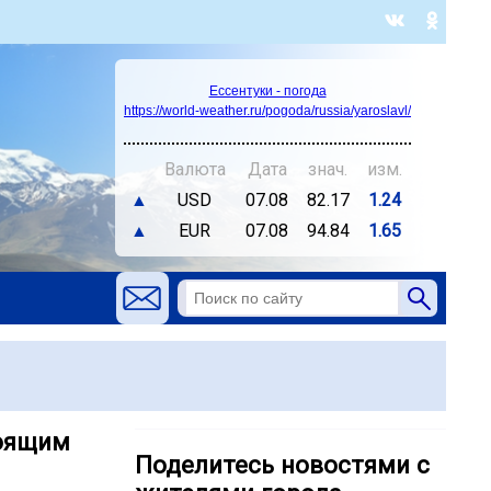
Ессентуки - погода
https://world-weather.ru/pogoda/russia/yaroslavl/
Валюта
Дата
знач.
изм.
▲
USD
07.08
82.17
1.24
▲
EUR
07.08
94.84
1.65
тоящим
Поделитесь новостями с