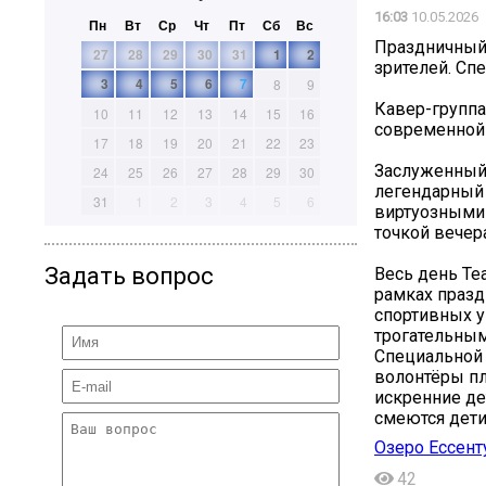
16:03
10.05.2026
Пн
Вт
Ср
Чт
Пт
Сб
Вс
Праздничный 
27
28
29
30
31
1
2
зрителей. Сп
3
4
5
6
7
8
9
Кавер-групп
10
11
12
13
14
15
16
современной 
17
18
19
20
21
22
23
Заслуженный 
24
25
26
27
28
29
30
легендарный 
31
1
2
3
4
5
6
виртуозными 
точкой вечер
Задать вопрос
Весь день Те
рамках празд
спортивных у
трогательным
Специальной 
волонтёры пл
искренние де
смеются дети
Озеро Ессент
42