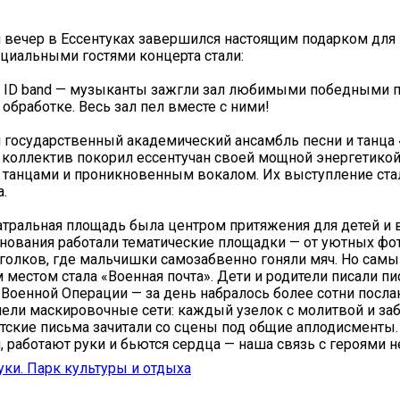
вечер в Ессентуках завершился настоящим подарком для
ециальными гостями концерта стали:
а ID band — музыканты зажгли зал любимыми победными 
обработке. Весь зал пел вместе с ними!
государственный академический ансамбль песни и танца
коллектив покорил ессентучан своей мощной энергетикой
танцами и проникновенным вокалом. Их выступление ста
а.
атральная площадь была центром притяжения для детей и 
нования работали тематические площадки — от уютных фо
голков, где мальчишки самозабвенно гоняли мяч. Но сам
 местом стала «Военная почта». Дети и родители писали п
Военной Операции — за день набралось более сотни посла
ели маскировочные сети: каждый узелок с молитвой и за
тские письма зачитали со сцены под общие аплодисменты.
, работают руки и бьются сердца — наша связь с героями 
уки. Парк культуры и отдыха