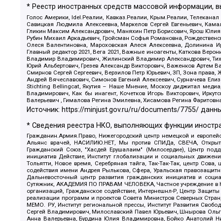
* Реестр иностранных средств массовой информации, 
Голос Америки, Idel.Реалии, Кавказ.Реалии, Крым.Реалии, Телеканал
Савицкая Людмила Алексеевна, Маркелов Сергей Евгеньевич, Камал
Гликин Максим Александрович, Маняхин Петр Борисович, Ярош Юлия П
Рубин Михаил Аркадьевич, Гройсман Софья Романовна, Рождественски
Олеся Валентиновна, Мароховская Алеся Алексеевна, Долинина И
Главный редактор 2021, Вега 2021, Важные иноагенты, Каткова Вер
Владимир Владимирович, Жилинский Владимир Александрович, Тихон
Юрий Альбертович, Грезев Александр Викторович, Важенков Артем В
Смирнов Сергей Сергеевич, Верзилов Петр Юрьевич, ЗП, Зона прав
Андрей Вячеславович, Симонов Евгений Алексеевич, Сурначева Елиз
Stichting Bellingcat, Якутия – Наше Мнение, Москоу диджитал мед
Владимирович, Как бы инагент, Кочетков Игорь Викторович, Иркут
Валерьевич , Гималова Регина Эмилевна, Хисамова Регина Фаритовн
Источник:
https://minjust.gov.ru/ru/documents/7755/
данны
* Сведения реестра НКО, выполняющих функции иностра
Гражданин.Армия.Право, Нижегородский центр немецкой и европейск
Альянс врачей, НАСИЛИЮ.НЕТ, Мы против СПИДа, СВЕЧА, Открытый
Гражданский Союз, "Хасдей Ерушалаим" (Милосердие), Центр под
инициатив Действие, Институт глобализации и социальных движен
Тольятти, Новое время, Серебряная тайга, Так-Так-Так, центр Сова
содействия имени Андрея Рылькова, Сфера, Уральская правозащитна
Дальневосточный центр развития гражданских инициатив и социа
Сутяжник, АКАДЕМИЯ ПО ПРАВАМ ЧЕЛОВЕКА, Частное учреждение в Ка
организаций, Гражданское содействие, Интернешнл-Р, Центр Защиты
реализации программ и проектов Совета Министров Северных Стран
МЕМО. РУ, Институт региональной прессы, Институт Развития Своб
Сергей Владимирович, Милославский Павел Юрьевич, Шнырова Ольга
Анна Валерьевна, Бурдина Юлия Владимировна, Бойко Анатолий Ник