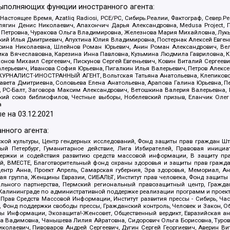
выполняющих функции иностранного агента:
 Настоящее Время, Azatliq Radiosi, PCE/PC, Сибирь.Реалии, Фактограф, Север
ягин Денис Николаевич, Апахончич Дарья Александровна, Medusa Project, П
етровна, Чуракова Ольга Владимировна, Железнова Мария Михайловна, Лукьян
й Илья Дмитриевич, Апухтина Юлия Владимировна, Постернак Алексей Евгеньев
рина Николаевна, Шлейнов Роман Юрьевич, Анин Роман Александрович, Вел
оника Вячеславовна, Карезина Инна Павловна, Кузьмина Людмила Гавриловна
ов Михаил Сергеевич, Пискунов Сергей Евгеньевич, Ковин Виталий Сергеевич
алерьевич, Иванова София Юрьевна, Пигалкин Илья Валерьевич, Петров Алексе
а, ЖУРНАЛИСТ-ИНОСТРАННЫЙ АГЕНТ, Вольтская Татьяна Анатольевна, Клепиков
авета Дмитриевна, Соловьева Елена Анатольевна, Арапова Галина Юрьевна, П
иа, РС-Балт, Заговора Максим Александрович, Ветошкина Валерия Валерьевна
ский союз библиофилов, Честные выборы, Нобелевский призыв, Еланчик Олег
а
е на
03.12.2021
нного агента:
ой культуры, Центр гендерных исследований, Фонд защиты прав граждан Шта
 Петербург, Гуманитарное действие, Лига Избирателей, Правовая инициат
держки и содействия развитию средств массовой информации, В защиту п
ий, ВМЕСТЕ, Благотворительный фонд охраны здоровья и защиты прав граж
, центр Анна, Проект Апрель, Самарская губерния, Эра здоровья, Мемориал,
я группа, Женщины Евразии, СИБАЛЬТ, Институт прав человека, Фонд защиты 
льного партнерства, Пермский региональный правозащитный центр, Граждан
лининграде по административной поддержке реализации программ и проекто
 Прав Средств Массовой Информации, Институт развития прессы - Сибирь, Ча
, Фонд поддержки свободы прессы, Гражданский контроль, Человек и Закон, 
оды Информации, Экозащита!-Женсовет, Общественный вердикт, Евразийская а
 Вадимовна, Чанышева Лилия Айратовна, Сидорович Ольга Борисовна, Туровс
олаевич, Пивоваров Андрей Сергеевич, Дугин Сергей Георгиевич, Аверин В