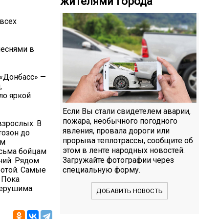
жителями города
 всех
песнями в
 «Донбасс» —
,
ло яркой
Если Вы стали свидетелем аварии,
пожара, необычного погодного
взрослых. В
явления, провала дороги или
тозон до
прорыва теплотрассы, сообщите об
ым
этом в ленте народных новостей.
исьма бойцам
Загружайте фотографии через
ний. Рядом
ботой. Самые
специальную форму.
 Пока
нерушима.
ДОБАВИТЬ НОВОСТЬ