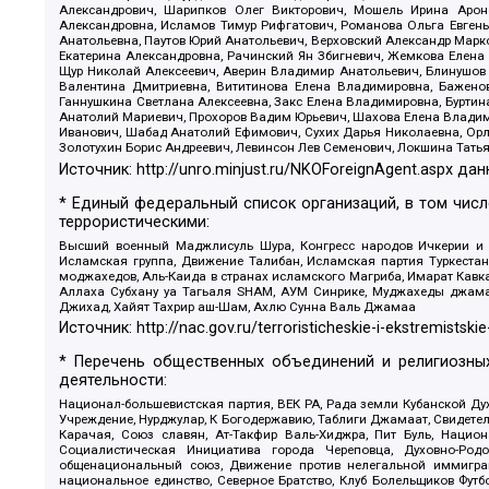
Александрович, Шарипков Олег Викторович, Мошель Ирина Ароно
Александровна, Исламов Тимур Рифгатович, Романова Ольга Евгень
Анатольевна, Паутов Юрий Анатольевич, Верховский Александр Марк
Екатерина Александровна, Рачинский Ян Збигневич, Жемкова Елена 
Щур Николай Алексеевич, Аверин Владимир Анатольевич, Блинушов 
Валентина Дмитриевна, Вититинова Елена Владимировна, Баженов
Ганнушкина Светлана Алексеевна, Закс Елена Владимировна, Буртин
Анатолий Мариевич, Прохоров Вадим Юрьевич, Шахова Елена Владими
Иванович, Шабад Анатолий Ефимович, Сухих Дарья Николаевна, Орл
Золотухин Борис Андреевич, Левинсон Лев Семенович, Локшина Тать
Источник:
http://unro.minjust.ru/NKOForeignAgent.aspx
дан
* Единый федеральный список организаций, в том чис
террористическими:
Высший военный Маджлисуль Шура, Конгресс народов Ичкерии и Да
Исламская группа, Движение Талибан, Исламская партия Туркест
моджахедов, Аль-Каида в странах исламского Магриба, Имарат Кавка
Аллаха Субхану уа Тагьаля SHAM, АУМ Синрике, Муджахеды джамаа
Джихад, Хайят Тахрир аш-Шам, Ахлю Сунна Валь Джамаа
Источник:
http://nac.gov.ru/terroristicheskie-i-ekstremistskie
* Перечень общественных объединений и религиозных
деятельности:
Национал-большевистская партия, ВЕК РА, Рада земли Кубанской 
Учреждение, Нурджулар, К Богодержавию, Таблиги Джамаат, Свидете
Карачая, Союз славян, Ат-Такфир Валь-Хиджра, Пит Буль, Нацио
Социалистическая Инициатива города Череповца, Духовно-Родо
общенациональный союз, Движение против нелегальной иммиграц
национальное единство, Северное Братство, Клуб Болельщиков Фу