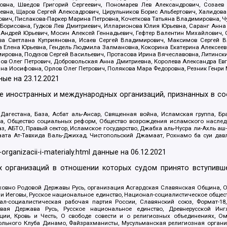
вна, Шведов Григорий Сергеевич, Пономарев Лев Александрович, Созаев
евна, Щаров Сергей Алексадрович, Цирульников Борис Альбертович, Халидо
ович, Пислакова-Паркер Марина Петровна, Кочеткова Татьяна Владимировна, Ч
Борисовна, Гудков Лев Дмитриевич, Илларионова Юлия Юрьевна, Саранг Анна
Андрей Юрьевич, Мосин Алексей Геннадьевич, Гефтер Валентин Михайлович,
а Светлана Куприяновна, Исаев Сергей Владимирович, Максимов Сергей Вл
а Елена Юрьевна, Гендель Людмила Залмановна, Кокорина Екатерина Алексее
ровна, Подузов Сергей Васильевич, Протасова Ирина Вячеславовна, Литинск
ов Олег Петрович, Добровольская Анна Дмитриевна, Королева Александра Ев
яна Иосифовна, Орлов Олег Петрович, Полякова Мара Федоровна, Резник Генри
ные на
23.12.2021
ле иностранных и международных организаций, признанных в с
гестана, База, Асбат аль-Ансар, Священная война, Исламская группа, Бра
ана, Общество социальных реформ, Общество возрождения исламского насле
з, АБТО, Правый сектор, Исламское государство, Джабха аль-Нусра ли-Ахль а
та Ат-Тавхида Валь-Джихад, Чистопольский Джамаат, Рохнамо ба суи давлат
-organizacii-i-materialy.html
данные на
06.12.2021
 организаций в отношении которых судом принято вступивше
Духовно Родовой Державы Русь, организация Асгардская Славянская Община,
ли Иеговы, Русское национальное единство, Национал-социалистическое обще
нал-социалистическая рабочая партия России, Славянский союз, Формат-
вая Держава Русь, Русское национальное единство, Древнерусской Ингл
ии, Кровь и Честь, О свободе совести и о религиозных объединениях, Ом
тбольного Клуба Динамо, Файзрахманисты, Мусульманская религиозная орган