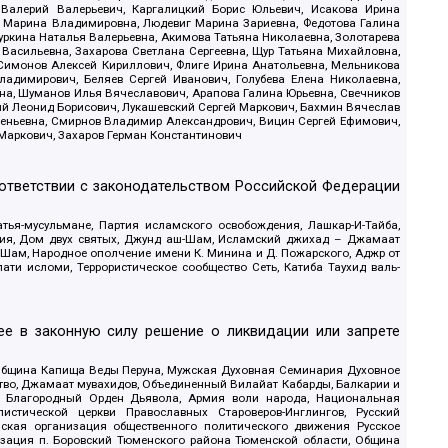
 Валерий Валерьевич, Каргалицкий Борис Юльевич, Исакова Ирина
ва Марина Владимировна, Людевиг Марина Зариевна, Федотова Галина
уркина Наталья Валерьевна, Акимова Татьяна Николаевна, Золотарева
 Васильевна, Захарова Светлана Сергеевна, Щур Татьяна Михайловна,
 Симонов Алексей Кириллович, Флиге Ирина Анатольевна, Мельникова
адимирович, Беляев Сергей Иванович, Голубева Елена Николаевна,
вна, Шуманов Илья Вячеславович, Арапова Галина Юрьевна, Свечников
ий Леонид Борисович, Лукашевский Сергей Маркович, Бахмин Вячеслав
геньевна, Смирнов Владимир Александрович, Вицин Сергей Ефимович,
 Маркович, Захаров Герман Константинович
оответствии с законодательством Российской Федерации
тья-мусульмане, Партия исламского освобождения, Лашкар-И-Тайба,
дия, Дом двух святых, Джунд аш-Шам, Исламский джихад – Джамаат
ш-Шам, Народное ополчение имени К. Минина и Д. Пожарского, Аджр от
и исломи, Террористическое сообщество Сеть, Катиба Таухид валь-
е в законную силу решение о ликвидации или запрете
 Община Капища Веды Перуна, Мужская Духовная Семинария Духовное
ство, Джамаат мувахидов, Объединенный Вилайат Кабарды, Балкарии и
18, Благородный Орден Дьявола, Армия воли народа, Национальная
истической церкви Православных Староверов-Инглингов, Русский
ская организация общественного политического движения Русское
изация п. Боровский Тюменского района Тюменской области, Община