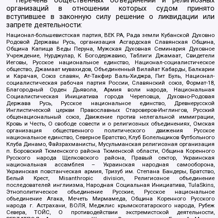
* Перечень общественных объединений и религиозных
организаций в отношении которых судом принято
вступившее в законную силу решение о ликвидации или
запрете деятельности:
Национал-большевистская партия, ВЕК РА, Рада земли Кубанской Духовно
Родовой Державы Русь, организация Асгардская Славянская Община,
Община Капища Веды Перуна, Мужская Духовная Семинария Духовное
Учреждение, Нурджулар, К Богодержавию, Таблиги Джамаат, Свидетели
Иеговы, Русское национальное единство, Национал-социалистическое
общество, Джамаат мувахидов, Объединенный Вилайат Кабарды, Балкарии
и Карачая, Союз славян, Ат-Такфир Валь-Хиджра, Пит Буль, Национал-
социалистическая рабочая партия России, Славянский союз, Формат-18,
Благородный Орден Дьявола, Армия воли народа, Национальная
Социалистическая Инициатива города Череповца, Духовно-Родовая
Держава Русь, Русское национальное единство, Древнерусской
Инглистической церкви Православных Староверов-Инглингов, Русский
общенациональный союз, Движение против нелегальной иммиграции,
Кровь и Честь, О свободе совести и о религиозных объединениях, Омская
организация общественного политического движения Русское
национальное единство, Северное Братство, Клуб Болельщиков Футбольного
Клуба Динамо, Файзрахманисты, Мусульманская религиозная организация
п. Боровский Тюменского района Тюменской области, Община Коренного
Русского народа Щелковского района, Правый сектор, Украинская
национальная ассамблея – Украинская народная самооборона,
Украинская повстанческая армия, Тризуб им. Степана Бандеры, Братство,
Белый Крест, Misanthropic division, Религиозное объединение
последователей инглиизма, Народная Социальная Инициатива, TulaSkins,
Этнополитическое объединение Русские, Русское национальное
объединение Атака, Мечеть Мирмамеда, Община Коренного Русского
народа г. Астрахани, ВОЛЯ, Меджлис крымскотатарского народа, Рубеж
Севера, ТОЙС, О противодействии экстремистской деятельности,