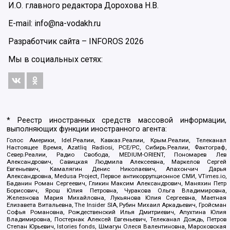
И.О. главного редактора Дорохова Н.В.
E-mail: info@na-vodakh.ru
Разработчик сайта –
INFOROS
2026
Мы в социальных сетях:
* Реестр иностранных средств массовой информации,
выполняющих функции иностранного агента:
Голос Америки, Idel.Реалии, Кавказ.Реалии, Крым.Реалии, Телеканал
Настоящее Время, Azatliq Radiosi, PCE/PC, Сибирь.Реалии, Фактограф,
Север.Реалии, Радио Свобода, MEDIUM-ORIENT, Пономарев Лев
Александрович, Савицкая Людмила Алексеевна, Маркелов Сергей
Евгеньевич, Камалягин Денис Николаевич, Апахончич Дарья
Александровна, Medusa Project, Первое антикоррупционное СМИ, VTimes.io,
Баданин Роман Сергеевич, Гликин Максим Александрович, Маняхин Петр
Борисович, Ярош Юлия Петровна, Чуракова Ольга Владимировна,
Железнова Мария Михайловна, Лукьянова Юлия Сергеевна, Маетная
Елизавета Витальевна, The Insider SIA, Рубин Михаил Аркадьевич, Гройсман
Софья Романовна, Рождественский Илья Дмитриевич, Апухтина Юлия
Владимировна, Постернак Алексей Евгеньевич, Телеканал Дождь, Петров
Степан Юрьевич, Istories fonds, Шмагун Олеся Валентиновна, Мароховская