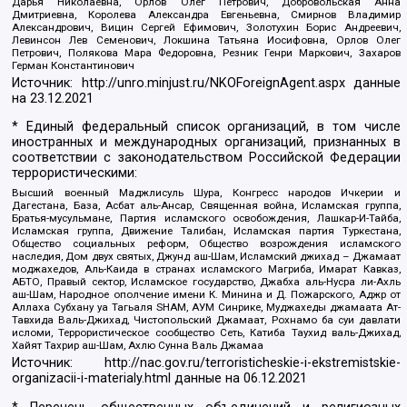
Дарья Николаевна, Орлов Олег Петрович, Добровольская Анна
Дмитриевна, Королева Александра Евгеньевна, Смирнов Владимир
Александрович, Вицин Сергей Ефимович, Золотухин Борис Андреевич,
Левинсон Лев Семенович, Локшина Татьяна Иосифовна, Орлов Олег
Петрович, Полякова Мара Федоровна, Резник Генри Маркович, Захаров
Герман Константинович
Источник:
http://unro.minjust.ru/NKOForeignAgent.aspx
данные
на
23.12.2021
* Единый федеральный список организаций, в том числе
иностранных и международных организаций, признанных в
соответствии с законодательством Российской Федерации
террористическими:
Высший военный Маджлисуль Шура, Конгресс народов Ичкерии и
Дагестана, База, Асбат аль-Ансар, Священная война, Исламская группа,
Братья-мусульмане, Партия исламского освобождения, Лашкар-И-Тайба,
Исламская группа, Движение Талибан, Исламская партия Туркестана,
Общество социальных реформ, Общество возрождения исламского
наследия, Дом двух святых, Джунд аш-Шам, Исламский джихад – Джамаат
моджахедов, Аль-Каида в странах исламского Магриба, Имарат Кавказ,
АБТО, Правый сектор, Исламское государство, Джабха аль-Нусра ли-Ахль
аш-Шам, Народное ополчение имени К. Минина и Д. Пожарского, Аджр от
Аллаха Субхану уа Тагьаля SHAM, АУМ Синрике, Муджахеды джамаата Ат-
Тавхида Валь-Джихад, Чистопольский Джамаат, Рохнамо ба суи давлати
исломи, Террористическое сообщество Сеть, Катиба Таухид валь-Джихад,
Хайят Тахрир аш-Шам, Ахлю Сунна Валь Джамаа
Источник:
http://nac.gov.ru/terroristicheskie-i-ekstremistskie-
organizacii-i-materialy.html
данные на
06.12.2021