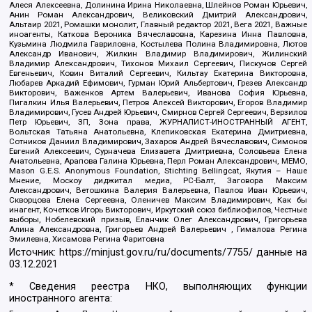
Алеся Алексеевна, Долинина Ирина Николаевна, Шлейнов Роман Юрьевич,
Анин Роман Александрович, Великовский Дмитрий Александрович,
Альтаир 2021, Ромашки монолит, Главный редактор 2021, Вега 2021, Важные
иноагенты, Каткова Вероника Вячеславовна, Карезина Инна Павловна,
Кузьмина Людмила Гавриловна, Костылева Полина Владимировна, Лютов
Александр Иванович, Жилкин Владимир Владимирович, Жилинский
Владимир Александрович, Тихонов Михаил Сергеевич, Пискунов Сергей
Евгеньевич, Ковин Виталий Сергеевич, Кильтау Екатерина Викторовна,
Любарев Аркадий Ефимович, Гурман Юрий Альбертович, Грезев Александр
Викторович, Важенков Артем Валерьевич, Иванова София Юрьевна,
Пигалкин Илья Валерьевич, Петров Алексей Викторович, Егоров Владимир
Владимирович, Гусев Андрей Юрьевич, Смирнов Сергей Сергеевич, Верзилов
Петр Юрьевич, ЗП, Зона права, ЖУРНАЛИСТ-ИНОСТРАННЫЙ АГЕНТ,
Вольтская Татьяна Анатольевна, Клепиковская Екатерина Дмитриевна,
Сотников Даниил Владимирович, Захаров Андрей Вячеславович, Симонов
Евгений Алексеевич, Сурначева Елизавета Дмитриевна, Соловьева Елена
Анатольевна, Арапова Галина Юрьевна, Перл Роман Александрович, МЕМО,
Mason G.E.S. Anonymous Foundation, Stichting Bellingcat, Якутия – Наше
Мнение, Москоу диджитал медиа, РС-Балт, Заговора Максим
Александрович, Ветошкина Валерия Валерьевна, Павлов Иван Юрьевич,
Скворцова Елена Сергеевна, Оленичев Максим Владимирович, Как бы
инагент, Кочетков Игорь Викторович, Иркутский союз библиофилов, Честные
выборы, Нобелевский призыв, Еланчик Олег Александрович, Григорьева
Алина Александровна, Григорьев Андрей Валерьевич , Гималова Регина
Эмилевна, Хисамова Регина Фаритовна
Источник:
https://minjust.gov.ru/ru/documents/7755/
данные на
03.12.2021
* Сведения реестра НКО, выполняющих функции
иностранного агента: