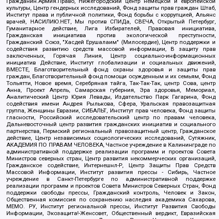
Гражданин.Армия.Право, Нижегородский центр немецкой и европейской
культуры, Центр гендерных исследований, Фонд защиты прав граждан Штаб,
Институт права и публичной политики, Фонд борьбы с коррупцией, Альянс
врачей, НАСИЛИЮ.НЕТ, Мы против СПИДа, СВЕЧА, Открытый Петербург,
Гуманитарное действие, Лига Избирателей, Правовая инициатива,
Гражданская инициатива против экологической преступности,
Гражданский Союз, "Хасдей Ерушалаим" (Милосердие), Центр поддержки и
содействия развитию средств массовой информации, В защиту прав
заключенных, Горячая Линия, Центр социально-информационных
инициатив Действие, Институт глобализации и социальных движений,
ВМЕСТЕ, Благотворительный фонд охраны здоровья и защиты прав
граждан, Благотворительный фонд помощи осужденным и их семьям, Фонд
Тольятти, Новое время, Серебряная тайга, Так-Так-Так, центр Сова, центр
Анна, Проект Апрель, Самарская губерния, Эра здоровья, Мемориал,
Аналитический Центр Юрия Левады, Издательство Парк Гагарина, Фонд
содействия имени Андрея Рылькова, Сфера, Уральская правозащитная
группа, Женщины Евразии, СИБАЛЬТ, Институт прав человека, Фонд защиты
гласности, Российский исследовательский центр по правам человека,
Дальневосточный центр развития гражданских инициатив и социального
партнерства, Пермский региональный правозащитный центр, Гражданское
действие, Центр независимых социологических исследований, Сутяжник,
АКАДЕМИЯ ПО ПРАВАМ ЧЕЛОВЕКА, Частное учреждение в Калининграде по
административной поддержке реализации программ и проектов Совета
Министров северных стран, Центр развития некоммерческих организаций,
Гражданское содействие, Интернешнл-Р, Центр Защиты Прав Средств
Массовой Информации, Институт развития прессы - Сибирь, Частное
учреждение в Санкт-Петербурге по административной поддержке
реализации программ и проектов Совета Министров Северных Стран, Фонд
поддержки свободы прессы, Гражданский контроль, Человек и Закон,
Общественная комиссия по сохранению наследия академика Сахарова,
МЕМО. РУ, Институт региональной прессы, Институт Развития Свободы
Информации, Экозащита!-Женсовет, Общественный вердикт, Евразийская