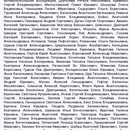
антимонопольная ассоциация, Дзугкоева Регина Николаевна, Кривенко
Сергей Владимирович, Милославский Павел Юрьевич, Шнырова Ольга
Вадимовна, Чанышева Лилия Айратовна, Сидорович Ольга Борисовна,
Туровский Александр Алексеевич, Васильева Анастасия Евгеньевна, Ривина
Анна Валерьевна, Бурдина Юлия Владимировна, Бойко Анатолий
Николаевич, Пивоваров Андрей Сергеевич, Дугин Сергей Георгиевич, Аверин
Виталий Евгеньевич, Барахоев Магомед Бекханович, Шевченко Дмитрий
Александрович, Шарипков Олег Викторович, Мошель Ирина Ароновна,
Шведов Григорий Сергеевич, Пономарев Лев Александрович, Созаев
Валерий Валерьевич, Каргалицкий Борис Юльевич, Исакова Ирина
Александровна, Исламов Тимур Рифгатович, Романова Ольга Евгеньевна,
Щаров Сергей Алексадрович, Цирульников Борис Альбертович, Халидова
Марина Владимировна, Людевиг Марина Зариевна, Федотова Галина
Анатольевна, Паутов Юрий Анатольевич, Верховский Александр Маркович,
Пислакова-Паркер Марина Петровна, Кочеткова Татьяна Владимировна,
Чуркина Наталья Валерьевна, Акимова Татьяна Николаевна, Золотарева
Екатерина Александровна, Рачинский Ян Збигневич, Жемкова Елена
Борисовна, Гудков Лев Дмитриевич, Илларионова Юлия Юрьевна, Саранг
Анна Васильевна, Захарова Светлана Сергеевна, Щур Татьяна Михайловна,
Щур Николай Алексеевич, Аверин Владимир Анатольевич, Блинушов
Андрей Юрьевич, Мосин Алексей Геннадьевич, Гефтер Валентин
Михайлович, Симонов Алексей Кириллович, Флиге Ирина Анатольевна,
Мельникова Валентина Дмитриевна, Вититинова Елена Владимировна,
Баженова Светлана Куприяновна, Исаев Сергей Владимирович, Максимов
Сергей Владимирович, Беляев Сергей Иванович, Голубева Елена
Николаевна, Ганнушкина Светлана Алексеевна, Закс Елена Владимировна,
Буртина Елена Юрьевна, Гендель Людмила Залмановна, Кокорина
Екатерина Алексеевна, Шуманов Илья Вячеславович, Арапова Галина
Юрьевна, Свечников Анатолий Мариевич, Прохоров Вадим Юрьевич,
Шахова Елена Владимировна, Подузов Сергей Васильевич, Протасова
Ирина Вячеславовна, Литинский Леонид Борисович, Лукашевский Сергей
Маркович, Бахмин Вячеслав Иванович, Шабад Анатолий Ефимович, Сухих