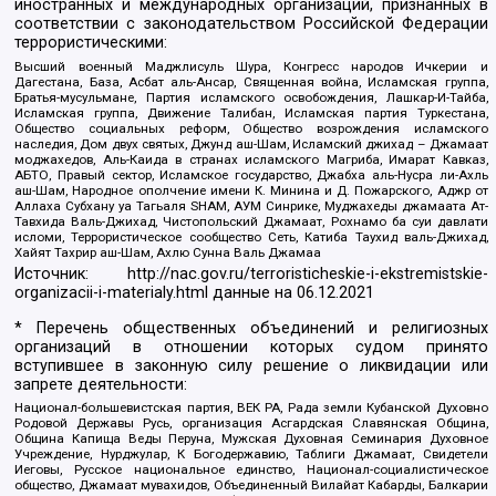
иностранных и международных организаций, признанных в
соответствии с законодательством Российской Федерации
террористическими:
Высший военный Маджлисуль Шура, Конгресс народов Ичкерии и
Дагестана, База, Асбат аль-Ансар, Священная война, Исламская группа,
Братья-мусульмане, Партия исламского освобождения, Лашкар-И-Тайба,
Исламская группа, Движение Талибан, Исламская партия Туркестана,
Общество социальных реформ, Общество возрождения исламского
наследия, Дом двух святых, Джунд аш-Шам, Исламский джихад – Джамаат
моджахедов, Аль-Каида в странах исламского Магриба, Имарат Кавказ,
АБТО, Правый сектор, Исламское государство, Джабха аль-Нусра ли-Ахль
аш-Шам, Народное ополчение имени К. Минина и Д. Пожарского, Аджр от
Аллаха Субхану уа Тагьаля SHAM, АУМ Синрике, Муджахеды джамаата Ат-
Тавхида Валь-Джихад, Чистопольский Джамаат, Рохнамо ба суи давлати
исломи, Террористическое сообщество Сеть, Катиба Таухид валь-Джихад,
Хайят Тахрир аш-Шам, Ахлю Сунна Валь Джамаа
Источник:
http://nac.gov.ru/terroristicheskie-i-ekstremistskie-
organizacii-i-materialy.html
данные на
06.12.2021
* Перечень общественных объединений и религиозных
организаций в отношении которых судом принято
вступившее в законную силу решение о ликвидации или
запрете деятельности:
Национал-большевистская партия, ВЕК РА, Рада земли Кубанской Духовно
Родовой Державы Русь, организация Асгардская Славянская Община,
Община Капища Веды Перуна, Мужская Духовная Семинария Духовное
Учреждение, Нурджулар, К Богодержавию, Таблиги Джамаат, Свидетели
Иеговы, Русское национальное единство, Национал-социалистическое
общество, Джамаат мувахидов, Объединенный Вилайат Кабарды, Балкарии