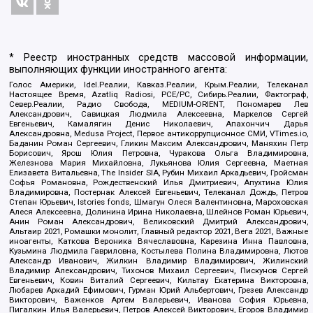
* Реестр иностранных средств массовой информации,
выполняющих функции иностранного агента:
Голос Америки, Idel.Реалии, Кавказ.Реалии, Крым.Реалии, Телеканал
Настоящее Время, Azatliq Radiosi, PCE/PC, Сибирь.Реалии, Фактограф,
Север.Реалии, Радио Свобода, MEDIUM-ORIENT, Пономарев Лев
Александрович, Савицкая Людмила Алексеевна, Маркелов Сергей
Евгеньевич, Камалягин Денис Николаевич, Апахончич Дарья
Александровна, Medusa Project, Первое антикоррупционное СМИ, VTimes.io,
Баданин Роман Сергеевич, Гликин Максим Александрович, Маняхин Петр
Борисович, Ярош Юлия Петровна, Чуракова Ольга Владимировна,
Железнова Мария Михайловна, Лукьянова Юлия Сергеевна, Маетная
Елизавета Витальевна, The Insider SIA, Рубин Михаил Аркадьевич, Гройсман
Софья Романовна, Рождественский Илья Дмитриевич, Апухтина Юлия
Владимировна, Постернак Алексей Евгеньевич, Телеканал Дождь, Петров
Степан Юрьевич, Istories fonds, Шмагун Олеся Валентиновна, Мароховская
Алеся Алексеевна, Долинина Ирина Николаевна, Шлейнов Роман Юрьевич,
Анин Роман Александрович, Великовский Дмитрий Александрович,
Альтаир 2021, Ромашки монолит, Главный редактор 2021, Вега 2021, Важные
иноагенты, Каткова Вероника Вячеславовна, Карезина Инна Павловна,
Кузьмина Людмила Гавриловна, Костылева Полина Владимировна, Лютов
Александр Иванович, Жилкин Владимир Владимирович, Жилинский
Владимир Александрович, Тихонов Михаил Сергеевич, Пискунов Сергей
Евгеньевич, Ковин Виталий Сергеевич, Кильтау Екатерина Викторовна,
Любарев Аркадий Ефимович, Гурман Юрий Альбертович, Грезев Александр
Викторович, Важенков Артем Валерьевич, Иванова София Юрьевна,
Пигалкин Илья Валерьевич, Петров Алексей Викторович, Егоров Владимир