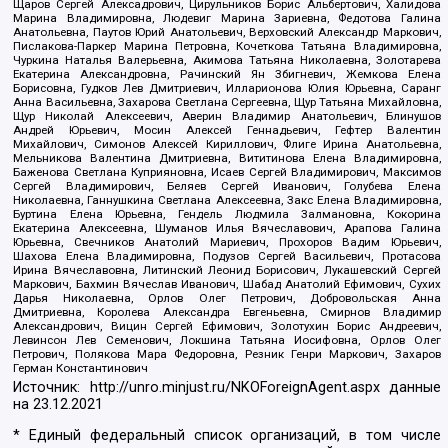
Щаров Сергей Алексадрович, Цирульников Борис Альбертович, Халидова
Марина Владимировна, Людевиг Марина Зариевна, Федотова Галина
Анатольевна, Паутов Юрий Анатольевич, Верховский Александр Маркович,
Пислакова-Паркер Марина Петровна, Кочеткова Татьяна Владимировна,
Чуркина Наталья Валерьевна, Акимова Татьяна Николаевна, Золотарева
Екатерина Александровна, Рачинский Ян Збигневич, Жемкова Елена
Борисовна, Гудков Лев Дмитриевич, Илларионова Юлия Юрьевна, Саранг
Анна Васильевна, Захарова Светлана Сергеевна, Щур Татьяна Михайловна,
Щур Николай Алексеевич, Аверин Владимир Анатольевич, Блинушов
Андрей Юрьевич, Мосин Алексей Геннадьевич, Гефтер Валентин
Михайлович, Симонов Алексей Кириллович, Флиге Ирина Анатольевна,
Мельникова Валентина Дмитриевна, Вититинова Елена Владимировна,
Баженова Светлана Куприяновна, Исаев Сергей Владимирович, Максимов
Сергей Владимирович, Беляев Сергей Иванович, Голубева Елена
Николаевна, Ганнушкина Светлана Алексеевна, Закс Елена Владимировна,
Буртина Елена Юрьевна, Гендель Людмила Залмановна, Кокорина
Екатерина Алексеевна, Шуманов Илья Вячеславович, Арапова Галина
Юрьевна, Свечников Анатолий Мариевич, Прохоров Вадим Юрьевич,
Шахова Елена Владимировна, Подузов Сергей Васильевич, Протасова
Ирина Вячеславовна, Литинский Леонид Борисович, Лукашевский Сергей
Маркович, Бахмин Вячеслав Иванович, Шабад Анатолий Ефимович, Сухих
Дарья Николаевна, Орлов Олег Петрович, Добровольская Анна
Дмитриевна, Королева Александра Евгеньевна, Смирнов Владимир
Александрович, Вицин Сергей Ефимович, Золотухин Борис Андреевич,
Левинсон Лев Семенович, Локшина Татьяна Иосифовна, Орлов Олег
Петрович, Полякова Мара Федоровна, Резник Генри Маркович, Захаров
Герман Константинович
Источник:
http://unro.minjust.ru/NKOForeignAgent.aspx
данные
на
23.12.2021
* Единый федеральный список организаций, в том числе