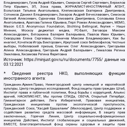
Владимирович, Гусев Андрей Юрьевич, Смирнов Сергей Сергеевич, Верзилов
Петр Юрьевич, ЗП, Зона права, ЖУРНАЛИСТ-ИНОСТРАННЫЙ АГЕНТ,
Вольтская Татьяна Анатольевна, Клепиковская Екатерина Дмитриевна,
Сотников Даниил Владимирович, Захаров Андрей Вячеславович, Симонов
Евгений Алексеевич, Сурначева Елизавета Дмитриевна, Соловьева Елена
Анатольевна, Арапова Галина Юрьевна, Перл Роман Александрович, МЕМО,
Mason G.E.S. Anonymous Foundation, Stichting Bellingcat, Якутия – Наше
Мнение, Москоу диджитал медиа, РС-Балт, Заговора Максим
Александрович, Ветошкина Валерия Валерьевна, Павлов Иван Юрьевич,
Скворцова Елена Сергеевна, Оленичев Максим Владимирович, Как бы
инагент, Кочетков Игорь Викторович, Иркутский союз библиофилов, Честные
выборы, Нобелевский призыв, Еланчик Олег Александрович, Григорьева
Алина Александровна, Григорьев Андрей Валерьевич , Гималова Регина
Эмилевна, Хисамова Регина Фаритовна
Источник:
https://minjust.gov.ru/ru/documents/7755/
данные на
03.12.2021
* Сведения реестра НКО, выполняющих функции
иностранного агента:
Гражданин.Армия.Право, Нижегородский центр немецкой и европейской
культуры, Центр гендерных исследований, Фонд защиты прав граждан Штаб,
Институт права и публичной политики, Фонд борьбы с коррупцией, Альянс
врачей, НАСИЛИЮ.НЕТ, Мы против СПИДа, СВЕЧА, Открытый Петербург,
Гуманитарное действие, Лига Избирателей, Правовая инициатива,
Гражданская инициатива против экологической преступности,
Гражданский Союз, "Хасдей Ерушалаим" (Милосердие), Центр поддержки и
содействия развитию средств массовой информации, В защиту прав
заключенных, Горячая Линия, Центр социально-информационных
инициатив Действие, Институт глобализации и социальных движений,
ВМЕСТЕ, Благотворительный фонд охраны здоровья и защиты прав