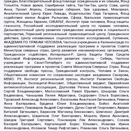
граждан, Благотворительный фонд помощи осужденным и их семьям, Фонд
Тольятти, Новое время, Серебряная тайга, Так-Так-Так, центр Сова, центр
Анна, Проект Апрель, Самарская губерния, Эра здоровья, Мемориал,
Аналитический Центр Юрия Левады, Издательство Парк Гагарина, Фонд
содействия имени Андрея Рылькова, Сфера, Уральская правозащитная
группа, Женщины Евразии, СИБАЛЬТ, Институт прав человека, Фонд защиты
гласности, Российский исследовательский центр по правам человека,
Дальневосточный центр развития гражданских инициатив и социального
партнерства, Пермский региональный правозащитный центр, Гражданское
действие, Центр независимых социологических исследований, Сутяжник,
АКАДЕМИЯ ПО ПРАВАМ ЧЕЛОВЕКА, Частное учреждение в Калининграде по
административной поддержке реализации программ и проектов Совета
Министров северных стран, Центр развития некоммерческих организаций,
Гражданское содействие, Интернешнл-Р, Центр Защиты Прав Средств
Массовой Информации, Институт развития прессы - Сибирь, Частное
учреждение в Санкт-Петербурге по административной поддержке
реализации программ и проектов Совета Министров Северных Стран, Фонд
поддержки свободы прессы, Гражданский контроль, Человек и Закон,
Общественная комиссия по сохранению наследия академика Сахарова,
МЕМО. РУ, Институт региональной прессы, Институт Развития Свободы
Информации, Экозащита!-Женсовет, Общественный вердикт, Евразийская
антимонопольная ассоциация, Дзугкоева Регина Николаевна, Кривенко
Сергей Владимирович, Милославский Павел Юрьевич, Шнырова Ольга
Вадимовна, Чанышева Лилия Айратовна, Сидорович Ольга Борисовна,
Туровский Александр Алексеевич, Васильева Анастасия Евгеньевна, Ривина
Анна Валерьевна, Бурдина Юлия Владимировна, Бойко Анатолий
Николаевич, Пивоваров Андрей Сергеевич, Дугин Сергей Георгиевич, Аверин
Виталий Евгеньевич, Барахоев Магомед Бекханович, Шевченко Дмитрий
Александрович, Шарипков Олег Викторович, Мошель Ирина Ароновна,
Шведов Григорий Сергеевич, Пономарев Лев Александрович, Созаев
Валерий Валерьевич, Каргалицкий Борис Юльевич, Исакова Ирина
Александровна, Исламов Тимур Рифгатович, Романова Ольга Евгеньевна,