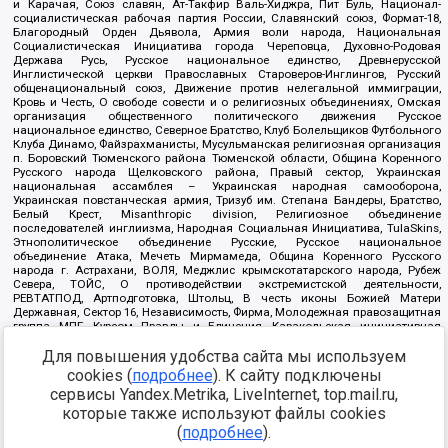
и Карачая, Союз славян, Ат-Такфир Валь-Хиджра, Пит Буль, Национал-
социалистическая рабочая партия России, Славянский союз, Формат-18,
Благородный Орден Дьявола, Армия воли народа, Национальная
Социалистическая Инициатива города Череповца, Духовно-Родовая
Держава Русь, Русское национальное единство, Древнерусской
Инглистической церкви Православных Староверов-Инглингов, Русский
общенациональный союз, Движение против нелегальной иммиграции,
Кровь и Честь, О свободе совести и о религиозных объединениях, Омская
организация общественного политического движения Русское
национальное единство, Северное Братство, Клуб Болельщиков Футбольного
Клуба Динамо, Файзрахманисты, Мусульманская религиозная организация
п. Боровский Тюменского района Тюменской области, Община Коренного
Русского народа Щелковского района, Правый сектор, Украинская
национальная ассамблея – Украинская народная самооборона,
Украинская повстанческая армия, Тризуб им. Степана Бандеры, Братство,
Белый Крест, Misanthropic division, Религиозное объединение
последователей инглиизма, Народная Социальная Инициатива, TulaSkins,
Этнополитическое объединение Русские, Русское национальное
объединение Атака, Мечеть Мирмамеда, Община Коренного Русского
народа г. Астрахани, ВОЛЯ, Меджлис крымскотатарского народа, Рубеж
Севера, ТОЙС, О противодействии экстремистской деятельности,
РЕВТАТПОД, Артподготовка, Штольц, В честь иконы Божией Матери
Державная, Сектор 16, Независимость, Фирма, Молодежная правозащитная
группа МПГ, Курсом Правды и Единения, Каракольская инициативная
группа, Автоград Крю, Союз Славянских Сил Руси, Алля-Аят,
Для повышения удобства сайта мы используем
Благотворительный пансионат Ак Умут, Русская республика Русь,
Арестантское уголовное единство, Башкорт, Нация и свобода, W.H.С., Фалунь
cookies (
подробнее
). К сайту подключены
Дафа, Иртыш Ultras, Русский Патриотический клуб-Новокузнецк/РПК,
сервисы Yandex.Metrika, LiveInternet, top.mail.ru,
Сибирский державный союз, Фонд борьбы с коррупцией, Фонд защиты прав
граждан, Штабы Навального, Совет граждан СССР Прикубанского округа г.
которые также используют файлы cookies
Краснодара
(
подробнее
).
Источник:
https://minjust.gov.ru/ru/documents/7822/
данные на