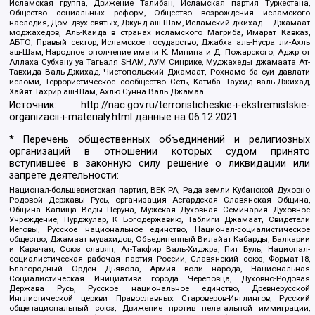
Исламская группа, Движение Талибан, Исламская партия Туркестана,
Общество социальных реформ, Общество возрождения исламского
наследия, Дом двух святых, Джунд аш-Шам, Исламский джихад – Джамаат
моджахедов, Аль-Каида в странах исламского Магриба, Имарат Кавказ,
АБТО, Правый сектор, Исламское государство, Джабха аль-Нусра ли-Ахль
аш-Шам, Народное ополчение имени К. Минина и Д. Пожарского, Аджр от
Аллаха Субхану уа Тагьаля SHAM, АУМ Синрике, Муджахеды джамаата Ат-
Тавхида Валь-Джихад, Чистопольский Джамаат, Рохнамо ба суи давлати
исломи, Террористическое сообщество Сеть, Катиба Таухид валь-Джихад,
Хайят Тахрир аш-Шам, Ахлю Сунна Валь Джамаа
Источник:
http://nac.gov.ru/terroristicheskie-i-ekstremistskie-
organizacii-i-materialy.html
данные на
06.12.2021
* Перечень общественных объединений и религиозных
организаций в отношении которых судом принято
вступившее в законную силу решение о ликвидации или
запрете деятельности:
Национал-большевистская партия, ВЕК РА, Рада земли Кубанской Духовно
Родовой Державы Русь, организация Асгардская Славянская Община,
Община Капища Веды Перуна, Мужская Духовная Семинария Духовное
Учреждение, Нурджулар, К Богодержавию, Таблиги Джамаат, Свидетели
Иеговы, Русское национальное единство, Национал-социалистическое
общество, Джамаат мувахидов, Объединенный Вилайат Кабарды, Балкарии
и Карачая, Союз славян, Ат-Такфир Валь-Хиджра, Пит Буль, Национал-
социалистическая рабочая партия России, Славянский союз, Формат-18,
Благородный Орден Дьявола, Армия воли народа, Национальная
Социалистическая Инициатива города Череповца, Духовно-Родовая
Держава Русь, Русское национальное единство, Древнерусской
Инглистической церкви Православных Староверов-Инглингов, Русский
общенациональный союз, Движение против нелегальной иммиграции,