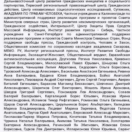
Дальневосточный центр развития гражданских инициатив и социального
партнерства, Пермский региональный правозащитный центр, Гражданское
действие, Центр независимых социологических исследований, Сутяжник,
АКАДЕМИЯ ПО ПРАВАМ ЧЕЛОВЕКА, Частное учреждение в Калининграде по
административной поддержке реализации программ и проектов Совета
Министров северных стран, Центр развития некоммерческих организаций,
Гражданское содействие, Интернешнл-Р, Центр Защиты Прав Средств
Массовой Информации, Институт развития прессы - Сибирь, Частное
учреждение в Санкт-Петербурге по административной поддержке
реализации программ и проектов Совета Министров Северных Стран, Фонд
поддержки свободы прессы, Гражданский контроль, Человек и Закон,
Общественная комиссия по сохранению наследия академика Сахарова,
МЕМО. РУ, Институт региональной прессы, Институт Развития Свободы
Информации, Экозащита!-Женсовет, Общественный вердикт, Евразийская
антимонопольная ассоциация, Дзугкоева Регина Николаевна, Кривенко
Сергей Владимирович, Милославский Павел Юрьевич, Шнырова Ольга
Вадимовна, Чанышева Лилия Айратовна, Сидорович Ольга Борисовна,
Туровский Александр Алексеевич, Васильева Анастасия Евгеньевна, Ривина
Анна Валерьевна, Бурдина Юлия Владимировна, Бойко Анатолий
Николаевич, Пивоваров Андрей Сергеевич, Дугин Сергей Георгиевич, Аверин
Виталий Евгеньевич, Барахоев Магомед Бекханович, Шевченко Дмитрий
Александрович, Шарипков Олег Викторович, Мошель Ирина Ароновна,
Шведов Григорий Сергеевич, Пономарев Лев Александрович, Созаев
Валерий Валерьевич, Каргалицкий Борис Юльевич, Исакова Ирина
Александровна, Исламов Тимур Рифгатович, Романова Ольга Евгеньевна,
Щаров Сергей Алексадрович, Цирульников Борис Альбертович, Халидова
Марина Владимировна, Людевиг Марина Зариевна, Федотова Галина
Анатольевна, Паутов Юрий Анатольевич, Верховский Александр Маркович,
Пислакова-Паркер Марина Петровна, Кочеткова Татьяна Владимировна,
Чуркина Наталья Валерьевна, Акимова Татьяна Николаевна, Золотарева
Екатерина Александровна, Рачинский Ян Збигневич, Жемкова Елена
Борисовна, Гудков Лев Дмитриевич, Илларионова Юлия Юрьевна, Саранг