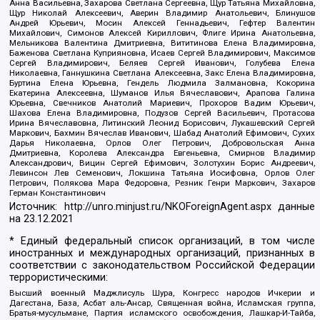
Анна Васильевна, Захарова Светлана Сергеевна, Щур Татьяна Михайловна,
Щур Николай Алексеевич, Аверин Владимир Анатольевич, Блинушов
Андрей Юрьевич, Мосин Алексей Геннадьевич, Гефтер Валентин
Михайлович, Симонов Алексей Кириллович, Флиге Ирина Анатольевна,
Мельникова Валентина Дмитриевна, Вититинова Елена Владимировна,
Баженова Светлана Куприяновна, Исаев Сергей Владимирович, Максимов
Сергей Владимирович, Беляев Сергей Иванович, Голубева Елена
Николаевна, Ганнушкина Светлана Алексеевна, Закс Елена Владимировна,
Буртина Елена Юрьевна, Гендель Людмила Залмановна, Кокорина
Екатерина Алексеевна, Шуманов Илья Вячеславович, Арапова Галина
Юрьевна, Свечников Анатолий Мариевич, Прохоров Вадим Юрьевич,
Шахова Елена Владимировна, Подузов Сергей Васильевич, Протасова
Ирина Вячеславовна, Литинский Леонид Борисович, Лукашевский Сергей
Маркович, Бахмин Вячеслав Иванович, Шабад Анатолий Ефимович, Сухих
Дарья Николаевна, Орлов Олег Петрович, Добровольская Анна
Дмитриевна, Королева Александра Евгеньевна, Смирнов Владимир
Александрович, Вицин Сергей Ефимович, Золотухин Борис Андреевич,
Левинсон Лев Семенович, Локшина Татьяна Иосифовна, Орлов Олег
Петрович, Полякова Мара Федоровна, Резник Генри Маркович, Захаров
Герман Константинович
Источник:
http://unro.minjust.ru/NKOForeignAgent.aspx
данные
на
23.12.2021
* Единый федеральный список организаций, в том числе
иностранных и международных организаций, признанных в
соответствии с законодательством Российской Федерации
террористическими:
Высший военный Маджлисуль Шура, Конгресс народов Ичкерии и
Дагестана, База, Асбат аль-Ансар, Священная война, Исламская группа,
Братья-мусульмане, Партия исламского освобождения, Лашкар-И-Тайба,