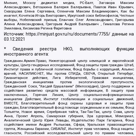
Мнение, Москоу диджитал медиа, РС-Балт, Заговора Максим
Александрович, Ветошкина Валерия Валерьевна, Павлов Иван Юрьевич,
Скворцова Елена Сергеевна, Оленичев Максим Владимирович, Как бы
инагент, Кочетков Игорь Викторович, Иркутский союз библиофилов, Честные
выборы, Нобелевский призыв, Еланчик Олег Александрович, Григорьева
Алина Александровна, Григорьев Андрей Валерьевич , Гималова Регина
Эмилевна, Хисамова Регина Фаритовна
Источник:
https://minjust.gov.ru/ru/documents/7755/
данные на
03.12.2021
* Сведения реестра НКО, выполняющих функции
иностранного агента:
Гражданин.Армия.Право, Нижегородский центр немецкой и европейской
культуры, Центр гендерных исследований, Фонд защиты прав граждан Штаб,
Институт права и публичной политики, Фонд борьбы с коррупцией, Альянс
врачей, НАСИЛИЮ.НЕТ, Мы против СПИДа, СВЕЧА, Открытый Петербург,
Гуманитарное действие, Лига Избирателей, Правовая инициатива,
Гражданская инициатива против экологической преступности,
Гражданский Союз, "Хасдей Ерушалаим" (Милосердие), Центр поддержки и
содействия развитию средств массовой информации, В защиту прав
заключенных, Горячая Линия, Центр социально-информационных
инициатив Действие, Институт глобализации и социальных движений,
ВМЕСТЕ, Благотворительный фонд охраны здоровья и защиты прав
граждан, Благотворительный фонд помощи осужденным и их семьям, Фонд
Тольятти, Новое время, Серебряная тайга, Так-Так-Так, центр Сова, центр
Анна, Проект Апрель, Самарская губерния, Эра здоровья, Мемориал,
Аналитический Центр Юрия Левады, Издательство Парк Гагарина, Фонд
содействия имени Андрея Рылькова, Сфера, Уральская правозащитная
группа, Женщины Евразии, СИБАЛЬТ, Институт прав человека, Фонд защиты
гласности, Российский исследовательский центр по правам человека,