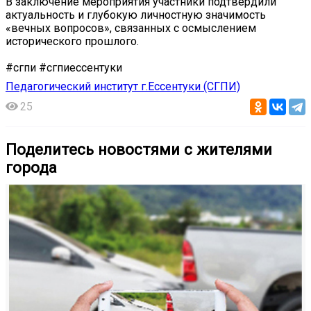
В заключение мероприятия участники подтвердили
актуальность и глубокую личностную значимость
«вечных вопросов», связанных с осмыслением
исторического прошлого.
#сгпи #сгпиессентуки
Педагогический институт г.Ессентуки (СГПИ)
25
Поделитесь новостями с жителями
города