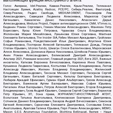
выполняющих функции иностранного агента:
Голос Америки, Idel.Реалии, Кавказ.Реалии, Крым.Реалии, Телеканал
Настоящее Время, Azatliq Radiosi, PCE/PC, Сибирь.Реалии, Фактограф,
Север.Реалии, Радио Свобода, MEDIUM-ORIENT, Пономарев Лев
Александрович, Савицкая Людмила Алексеевна, Маркелов Сергей
Евгеньевич, Камалягин Денис Николаевич, Апахончич Дарья
Александровна, Medusa Project, Первое антикоррупционное СМИ, VTimes.io,
Баданин Роман Сергеевич, Гликин Максим Александрович, Маняхин Петр
Борисович, Ярош Юлия Петровна, Чуракова Ольга Владимировна,
Железнова Мария Михайловна, Лукьянова Юлия Сергеевна, Маетная
Елизавета Витальевна, The Insider SIA, Рубин Михаил Аркадьевич, Гройсман
Софья Романовна, Рождественский Илья Дмитриевич, Апухтина Юлия
Владимировна, Постернак Алексей Евгеньевич, Телеканал Дождь, Петров
Степан Юрьевич, Istories fonds, Шмагун Олеся Валентиновна, Мароховская
Алеся Алексеевна, Долинина Ирина Николаевна, Шлейнов Роман Юрьевич,
Анин Роман Александрович, Великовский Дмитрий Александрович,
Альтаир 2021, Ромашки монолит, Главный редактор 2021, Вега 2021, Важные
иноагенты, Каткова Вероника Вячеславовна, Карезина Инна Павловна,
Кузьмина Людмила Гавриловна, Костылева Полина Владимировна, Лютов
Александр Иванович, Жилкин Владимир Владимирович, Жилинский
Владимир Александрович, Тихонов Михаил Сергеевич, Пискунов Сергей
Евгеньевич, Ковин Виталий Сергеевич, Кильтау Екатерина Викторовна,
Любарев Аркадий Ефимович, Гурман Юрий Альбертович, Грезев Александр
Викторович, Важенков Артем Валерьевич, Иванова София Юрьевна,
Пигалкин Илья Валерьевич, Петров Алексей Викторович, Егоров Владимир
Владимирович, Гусев Андрей Юрьевич, Смирнов Сергей Сергеевич, Верзилов
Петр Юрьевич, ЗП, Зона права, ЖУРНАЛИСТ-ИНОСТРАННЫЙ АГЕНТ,
Вольтская Татьяна Анатольевна, Клепиковская Екатерина Дмитриевна,
Сотников Даниил Владимирович, Захаров Андрей Вячеславович, Симонов
Евгений Алексеевич, Сурначева Елизавета Дмитриевна, Соловьева Елена
Анатольевна, Арапова Галина Юрьевна, Перл Роман Александрович, МЕМО,
Mason G.E.S. Anonymous Foundation, Stichting Bellingcat, Якутия – Наше