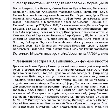
* Реестр иностранных средств массовой информации, 
Голос Америки, Idel.Реалии, Кавказ.Реалии, Крым.Реалии, Телеканал
Савицкая Людмила Алексеевна, Маркелов Сергей Евгеньевич, Камал
Гликин Максим Александрович, Маняхин Петр Борисович, Ярош Юлия П
Рубин Михаил Аркадьевич, Гройсман Софья Романовна, Рождественски
Олеся Валентиновна, Мароховская Алеся Алексеевна, Долинина И
Главный редактор 2021, Вега 2021, Важные иноагенты, Каткова Вер
Владимир Владимирович, Жилинский Владимир Александрович, Тихон
Юрий Альбертович, Грезев Александр Викторович, Важенков Артем В
Смирнов Сергей Сергеевич, Верзилов Петр Юрьевич, ЗП, Зона прав
Андрей Вячеславович, Симонов Евгений Алексеевич, Сурначева Елиз
Stichting Bellingcat, Якутия – Наше Мнение, Москоу диджитал мед
Владимирович, Как бы инагент, Кочетков Игорь Викторович, Иркут
Валерьевич , Гималова Регина Эмилевна, Хисамова Регина Фаритовн
Источник:
https://minjust.gov.ru/ru/documents/7755/
данны
* Сведения реестра НКО, выполняющих функции иностра
Гражданин.Армия.Право, Нижегородский центр немецкой и европейск
Альянс врачей, НАСИЛИЮ.НЕТ, Мы против СПИДа, СВЕЧА, Открытый
Гражданский Союз, "Хасдей Ерушалаим" (Милосердие), Центр под
инициатив Действие, Институт глобализации и социальных движен
Тольятти, Новое время, Серебряная тайга, Так-Так-Так, центр Сова
содействия имени Андрея Рылькова, Сфера, Уральская правозащитна
Дальневосточный центр развития гражданских инициатив и социа
Сутяжник, АКАДЕМИЯ ПО ПРАВАМ ЧЕЛОВЕКА, Частное учреждение в Ка
организаций, Гражданское содействие, Интернешнл-Р, Центр Защиты
реализации программ и проектов Совета Министров Северных Стран
МЕМО. РУ, Институт региональной прессы, Институт Развития Своб
Сергей Владимирович, Милославский Павел Юрьевич, Шнырова Ольга
Анна Валерьевна, Бурдина Юлия Владимировна, Бойко Анатолий Ник