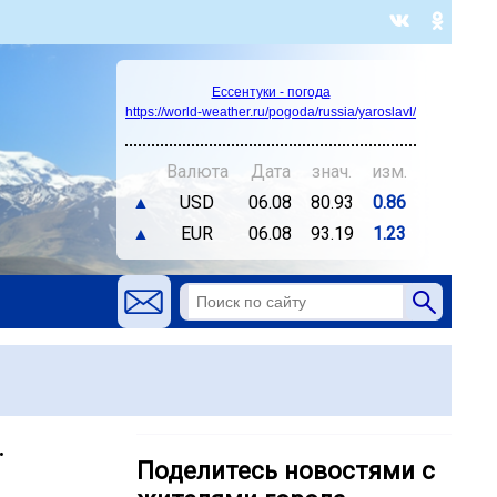
Ессентуки - погода
https://world-weather.ru/pogoda/russia/yaroslavl/
Валюта
Дата
знач.
изм.
▲
USD
06.08
80.93
0.86
▲
EUR
06.08
93.19
1.23
.
Поделитесь новостями с