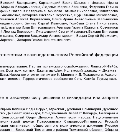
 Валерий Валерьевич, Каргалицкий Борис Юльевич, Исакова Ирина
ва Марина Владимировна, Людевиг Марина Зариевна, Федотова Галина
уркина Наталья Валерьевна, Акимова Татьяна Николаевна, Золотарева
 Васильевна, Захарова Светлана Сергеевна, Щур Татьяна Михайловна,
 Симонов Алексей Кириллович, Флиге Ирина Анатольевна, Мельникова
адимирович, Беляев Сергей Иванович, Голубева Елена Николаевна,
вна, Шуманов Илья Вячеславович, Арапова Галина Юрьевна, Свечников
ий Леонид Борисович, Лукашевский Сергей Маркович, Бахмин Вячеслав
геньевна, Смирнов Владимир Александрович, Вицин Сергей Ефимович,
 Маркович, Захаров Герман Константинович
оответствии с законодательством Российской Федерации
тья-мусульмане, Партия исламского освобождения, Лашкар-И-Тайба,
дия, Дом двух святых, Джунд аш-Шам, Исламский джихад – Джамаат
ш-Шам, Народное ополчение имени К. Минина и Д. Пожарского, Аджр от
и исломи, Террористическое сообщество Сеть, Катиба Таухид валь-
е в законную силу решение о ликвидации или запрете
 Община Капища Веды Перуна, Мужская Духовная Семинария Духовное
ство, Джамаат мувахидов, Объединенный Вилайат Кабарды, Балкарии и
18, Благородный Орден Дьявола, Армия воли народа, Национальная
истической церкви Православных Староверов-Инглингов, Русский
ская организация общественного политического движения Русское
изация п. Боровский Тюменского района Тюменской области, Община