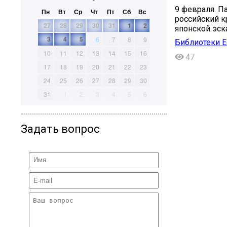
9 февраля. Па
Пн
Вт
Ср
Чт
Пт
Сб
Вс
российский к
27
28
29
30
31
1
2
японской эск
3
4
5
6
7
8
9
Библиотеки Е
10
11
12
13
14
15
16
47
17
18
19
20
21
22
23
24
25
26
27
28
29
30
31
1
2
3
4
5
6
Задать вопрос