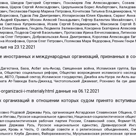
вна, Шведов Григорий Сергеевич, Пономарев Лев Александрович, Созаев
евна, Щаров Сергей Алексадрович, Цирульников Борис Альбертович, Халидо
ович, Пислакова-Паркер Марина Петровна, Кочеткова Татьяна Владимировна, Ч
Борисовна, Гудков Лев Дмитриевич, Илларионова Юлия Юрьевна, Саранг Анна
Андрей Юрьевич, Мосин Алексей Геннадьевич, Гефтер Валентин Михайлович,
а Светлана Куприяновна, Исаев Сергей Владимирович, Максимов Сергей Вл
а Елена Юрьевна, Гендель Людмила Залмановна, Кокорина Екатерина Алексее
ровна, Подузов Сергей Васильевич, Протасова Ирина Вячеславовна, Литинск
ов Олег Петрович, Добровольская Анна Дмитриевна, Королева Александра Ев
яна Иосифовна, Орлов Олег Петрович, Полякова Мара Федоровна, Резник Генри
ные на
23.12.2021
ле иностранных и международных организаций, признанных в с
гестана, База, Асбат аль-Ансар, Священная война, Исламская группа, Бра
ана, Общество социальных реформ, Общество возрождения исламского насле
з, АБТО, Правый сектор, Исламское государство, Джабха аль-Нусра ли-Ахль а
та Ат-Тавхида Валь-Джихад, Чистопольский Джамаат, Рохнамо ба суи давлат
-organizacii-i-materialy.html
данные на
06.12.2021
 организаций в отношении которых судом принято вступивше
Духовно Родовой Державы Русь, организация Асгардская Славянская Община,
ли Иеговы, Русское национальное единство, Национал-социалистическое обще
нал-социалистическая рабочая партия России, Славянский союз, Формат-
вая Держава Русь, Русское национальное единство, Древнерусской Ингл
ии, Кровь и Честь, О свободе совести и о религиозных объединениях, Ом
тбольного Клуба Динамо, Файзрахманисты, Мусульманская религиозная орган