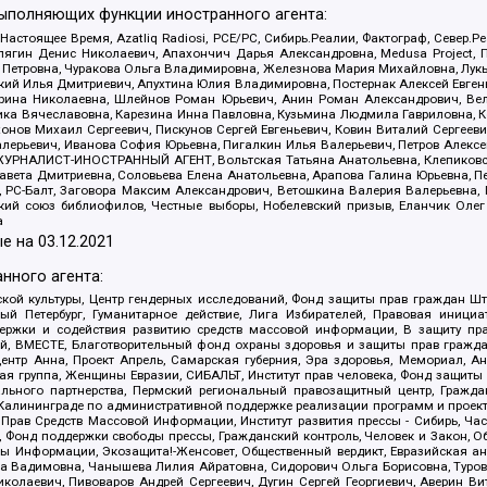
выполняющих функции иностранного агента:
 Настоящее Время, Azatliq Radiosi, PCE/PC, Сибирь.Реалии, Фактограф, Север
ягин Денис Николаевич, Апахончич Дарья Александровна, Medusa Project, П
етровна, Чуракова Ольга Владимировна, Железнова Мария Михайловна, Лукьян
й Илья Дмитриевич, Апухтина Юлия Владимировна, Постернак Алексей Евгеньев
рина Николаевна, Шлейнов Роман Юрьевич, Анин Роман Александрович, Вел
оника Вячеславовна, Карезина Инна Павловна, Кузьмина Людмила Гавриловна
ов Михаил Сергеевич, Пискунов Сергей Евгеньевич, Ковин Виталий Сергеевич
алерьевич, Иванова София Юрьевна, Пигалкин Илья Валерьевич, Петров Алексе
а, ЖУРНАЛИСТ-ИНОСТРАННЫЙ АГЕНТ, Вольтская Татьяна Анатольевна, Клепиков
авета Дмитриевна, Соловьева Елена Анатольевна, Арапова Галина Юрьевна, П
иа, РС-Балт, Заговора Максим Александрович, Ветошкина Валерия Валерьевна
ский союз библиофилов, Честные выборы, Нобелевский призыв, Еланчик Олег
а
е на
03.12.2021
нного агента:
ой культуры, Центр гендерных исследований, Фонд защиты прав граждан Шта
 Петербург, Гуманитарное действие, Лига Избирателей, Правовая инициат
держки и содействия развитию средств массовой информации, В защиту п
ий, ВМЕСТЕ, Благотворительный фонд охраны здоровья и защиты прав граж
, центр Анна, Проект Апрель, Самарская губерния, Эра здоровья, Мемориал,
я группа, Женщины Евразии, СИБАЛЬТ, Институт прав человека, Фонд защиты 
льного партнерства, Пермский региональный правозащитный центр, Граждан
лининграде по административной поддержке реализации программ и проекто
 Прав Средств Массовой Информации, Институт развития прессы - Сибирь, Ча
, Фонд поддержки свободы прессы, Гражданский контроль, Человек и Закон, 
оды Информации, Экозащита!-Женсовет, Общественный вердикт, Евразийская а
 Вадимовна, Чанышева Лилия Айратовна, Сидорович Ольга Борисовна, Туровс
олаевич, Пивоваров Андрей Сергеевич, Дугин Сергей Георгиевич, Аверин В