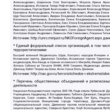
Александрович, Шарипков Олег Викторович, Мошель Ирина Ароно
Александровна, Исламов Тимур Рифгатович, Романова Ольга Евгень
Анатольевна, Паутов Юрий Анатольевич, Верховский Александр Марк
Екатерина Александровна, Рачинский Ян Збигневич, Жемкова Елена 
Щур Николай Алексеевич, Аверин Владимир Анатольевич, Блинушов 
Валентина Дмитриевна, Вититинова Елена Владимировна, Баженов
Ганнушкина Светлана Алексеевна, Закс Елена Владимировна, Буртин
Анатолий Мариевич, Прохоров Вадим Юрьевич, Шахова Елена Владими
Иванович, Шабад Анатолий Ефимович, Сухих Дарья Николаевна, Орл
Золотухин Борис Андреевич, Левинсон Лев Семенович, Локшина Тать
Источник:
http://unro.minjust.ru/NKOForeignAgent.aspx
дан
* Единый федеральный список организаций, в том чис
террористическими:
Высший военный Маджлисуль Шура, Конгресс народов Ичкерии и Да
Исламская группа, Движение Талибан, Исламская партия Туркест
моджахедов, Аль-Каида в странах исламского Магриба, Имарат Кавка
Аллаха Субхану уа Тагьаля SHAM, АУМ Синрике, Муджахеды джамаа
Джихад, Хайят Тахрир аш-Шам, Ахлю Сунна Валь Джамаа
Источник:
http://nac.gov.ru/terroristicheskie-i-ekstremistskie
* Перечень общественных объединений и религиозных
деятельности:
Национал-большевистская партия, ВЕК РА, Рада земли Кубанской 
Учреждение, Нурджулар, К Богодержавию, Таблиги Джамаат, Свидете
Карачая, Союз славян, Ат-Такфир Валь-Хиджра, Пит Буль, Нацио
Социалистическая Инициатива города Череповца, Духовно-Родо
общенациональный союз, Движение против нелегальной иммиграц
национальное единство, Северное Братство, Клуб Болельщиков Фу