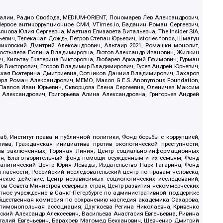
.Реалии, Радио Свобода, MEDIUM-ORIENT, Пономарев Лев Александрович,
ервое антикоррупционное СМИ, VTimes.io, Баданин Роман Сергеевич,
ова Юлия Сергеевна, Маетная Елизавета Витальевна, The Insider SIA,
ич, Телеканал Дождь, Петров Степан Юрьевич, Istories fonds, Шмагун
иковский Дмитрий Александрович, Альтаир 2021, Ромашки монолит,
, Костылева Полина Владимировна, Лютов Александр Иванович, Жилкин
, Кильтау Екатерина Викторовна, Любарев Аркадий Ефимович, Гурман
й Викторович, Егоров Владимир Владимирович, Гусев Андрей Юрьевич,
ская Екатерина Дмитриевна, Сотников Даниил Владимирович, Захаров
ерл Роман Александрович, МЕМО, Mason G.E.S. Anonymous Foundation,
, Павлов Иван Юрьевич, Скворцова Елена Сергеевна, Оленичев Максим
 Александрович, Григорьева Алина Александровна, Григорьев Андрей
б, Институт права и публичной политики, Фонд борьбы с коррупцией,
ива, Гражданская инициатива против экологической преступности,
рав заключенных, Горячая Линия, Центр социально-информационных
дан, Благотворительный фонд помощи осужденным и их семьям, Фонд
 Аналитический Центр Юрия Левады, Издательство Парк Гагарина, Фонд
гласности, Российский исследовательский центр по правам человека,
ское действие, Центр независимых социологических исследований,
в Совета Министров северных стран, Центр развития некоммерческих
стное учреждение в Санкт-Петербурге по административной поддержке
Общественная комиссия по сохранению наследия академика Сахарова,
нтимонопольная ассоциация, Дзугкоева Регина Николаевна, Кривенко
кий Александр Алексеевич, Васильева Анастасия Евгеньевна, Ривина
италий Евгеньевич, Барахоев Магомед Бекханович, Шевченко Дмитрий